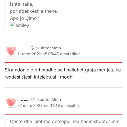
ishte Itaka,
por s’qenkësh e thënë.
Apo jo Çimo?
..... ......
@InkuizitoriMoth
11 tetor 2020 në 05:47 e paradites
S’ka ndonje gjo t’modhe se t’pallohet gruja mer jau, ka
rendesi t’jesh intelektual i modh!
..... ......
@InkuizitoriMoth
27 mars 2023 në 01:48 e pasdites
Qentë dhe lulet më qetsojnë, ma heqin shqetësimin