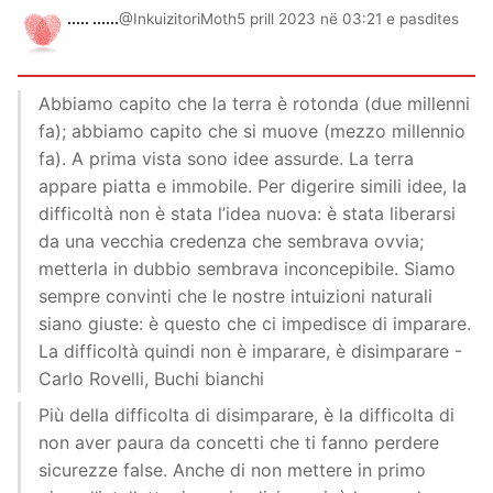
..... ......
@InkuizitoriMoth
5 prill 2023 në 03:21 e pasdites
Abbiamo capito che la terra è rotonda (due millenni
fa); abbiamo capito che si muove (mezzo millennio
fa). A prima vista sono idee assurde. La terra
appare piatta e immobile. Per digerire simili idee, la
difficoltà non è stata l’idea nuova: è stata liberarsi
da una vecchia credenza che sembrava ovvia;
metterla in dubbio sembrava inconcepibile. Siamo
sempre convinti che le nostre intuizioni naturali
siano giuste: è questo che ci impedisce di imparare.
La difficoltà quindi non è imparare, è disimparare -
Carlo Rovelli, Buchi bianchi
Più della difficolta di disimparare, è la difficolta di
non aver paura da concetti che ti fanno perdere
sicurezze false. Anche di non mettere in primo