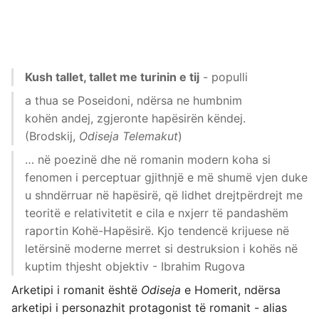
Kush tallet, tallet me turinin e tij
- populli
a thua se Poseidoni, ndërsa ne humbnim
kohën andej, zgjeronte hapësirën këndej.
(Brodskij,
Odiseja Telemakut
)
… në poezinë dhe në romanin modern koha si
fenomen i perceptuar gjithnjë e më shumë vjen duke
u shndërruar në hapësirë, që lidhet drejtpërdrejt me
teoritë e relativitetit e cila e nxjerr të pandashëm
raportin Kohë-Hapësirë. Kjo tendencë krijuese në
letërsinë moderne merret si destruksion i kohës në
kuptim thjesht objektiv - Ibrahim Rugova
Arketipi i romanit është
Odiseja
e Homerit, ndërsa
arketipi i personazhit protagonist të romanit - alias