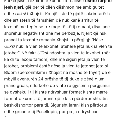
Fatkeqsisht rezulton e kundërta realisht:
është turp të
jesh njeri
, gjë për të cilën dëshmon me ambiguitet
edhe
Uliksi
i Xhojsit. Ka një listë të gjatë shkrimtarësh
dhe artistësh të famshëm që nuk kanë arritur të
lexojnë më tepër se tre faqe të këtij romani, disa janë
shprehur negativisht dhe me përbuzje. Njërit që nuk
pranoi ta lexonte romanin Xhojsi ju përgjigj: “Nëse
Uliksi
nuk ia vlen të lexohet, atëherë jeta nuk ia vlen të
jetohet”. Në fakt
Uliksi
ndoshta ia vlen të lexohet (për
kë di të lexojë tamom) dhe me siguri jeta ja vlen të
jetohet, problemi është nëse ja vlen të jetohet jeta si
Bloom (personifikimi i Xhojsit në moshë të thyer) që e
mbylli aventurën 24 orëshe të tij duke e zënë gjumi
pranë gruas, ndërkohë që vinte re gjysëm i përgjumur
se dysheku i tij kishte ndryshuar formë; kishte marrë
format e kurmit të jaranit që e kish përdorur shtratin
bashkëshortor para tij. Sigurisht jarani kish përdorur
edhe gruan e tij Penellopin, por pa ja ndryshuar