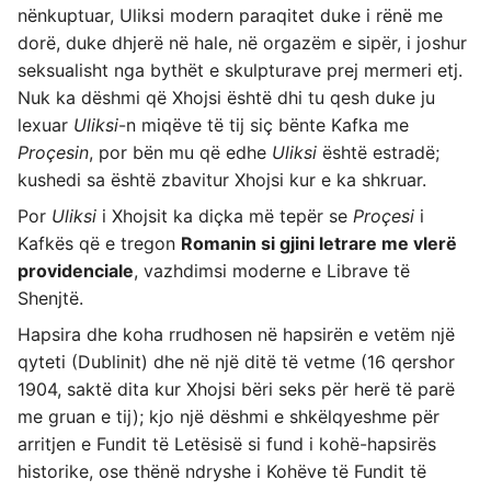
nënkuptuar, Uliksi modern paraqitet duke i rënë me
dorë, duke dhjerë në hale, në orgazëm e sipër, i joshur
seksualisht nga bythët e skulpturave prej mermeri etj.
Nuk ka dëshmi që Xhojsi është dhi tu qesh duke ju
lexuar
Uliksi
-n miqëve të tij siç bënte Kafka me
Proçesin
, por bën mu që edhe
Uliksi
është estradë;
kushedi sa është zbavitur Xhojsi kur e ka shkruar.
Por
Uliksi
i Xhojsit ka diçka më tepër se
Proçesi
i
Kafkës që e tregon
Romanin si gjini letrare me vlerë
providenciale
, vazhdimsi moderne e Librave të
Shenjtë.
Hapsira dhe koha rrudhosen në hapsirën e vetëm një
qyteti (Dublinit) dhe në një ditë të vetme (16 qershor
1904, saktë dita kur Xhojsi bëri seks për herë të parë
me gruan e tij); kjo një dëshmi e shkëlqyeshme për
arritjen e Fundit të Letësisë si fund i kohë-hapsirës
historike, ose thënë ndryshe i Kohëve të Fundit të