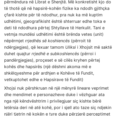
përmëndura në Librat e Shenjtë. Më konkretisht kjo do
të thotë që në hapsirë-kohën fizike ka ndodh gjithçka
çfarë kishte për të ndodhur, pra nuk ka më kuptim
udhëtimi, gjeografikisht është shterruar edhe toka e
deti të ndodhura përtej Shtyllave të Herkulit. Tani e
vetmja mundësi udhëtimi është brënda vetes (unit)
nëpërmjet
rrjedhës së koshiencës
(përroit të
ndërgjegjes), që lexuar tamom
Uliksi
i Xhojsit më saktë
duhet quajtur
rrjedhë e subkoshiencës
(përroi i
pandërgjegjes), proçeset e së cilës kryhen përtej
kohës dhe hapsirës (një dëshmi akoma më e
shkëlqyeshme për ardhjen e Kohëve të Fundit,
vetkuptohet edhe e Hapsirave të Fundit)
Xhojsi nuk përshkruan në një mënyrë lineare veprimet
dhe mendimet e personazheve duke i vëzhguar ata
nga një këndvështrim i privilegjuar siç kishte bërë
letërsia deri në atë kohë, por i sjell ato taze siç ndjekin
njëri tjetrin në kokën e tyre duke përzjerë perceptimet