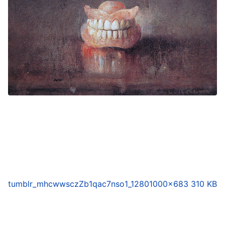
tumblr_mhcwwsczZb1qac7nso1_1280
1000×683 310 KB