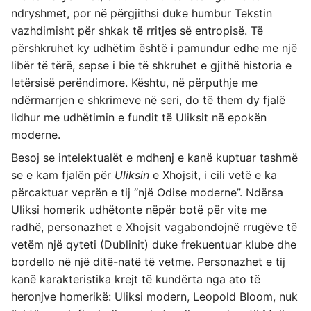
ndryshmet, por në përgjithsi duke humbur Tekstin
vazhdimisht për shkak të rritjes së entropisë. Të
përshkruhet ky udhëtim është i pamundur edhe me një
libër të tërë, sepse i bie të shkruhet e gjithë historia e
letërsisë perëndimore. Kështu, në përputhje me
ndërmarrjen e shkrimeve në seri, do të them dy fjalë
lidhur me udhëtimin e fundit të Uliksit në epokën
moderne.
Besoj se intelektualët e mdhenj e kanë kuptuar tashmë
se e kam fjalën për
Uliksin
e Xhojsit, i cili vetë e ka
përcaktuar veprën e tij “një Odise moderne”. Ndërsa
Uliksi homerik udhëtonte nëpër botë për vite me
radhë, personazhet e Xhojsit vagabondojnë rrugëve të
vetëm një qyteti (Dublinit) duke frekuentuar klube dhe
bordello në një ditë-natë të vetme. Personazhet e tij
kanë karakteristika krejt të kundërta nga ato të
heronjve homerikë: Uliksi modern, Leopold Bloom, nuk