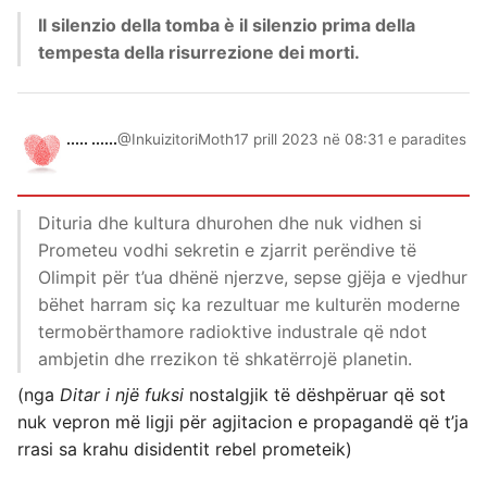
Il silenzio della tomba è il silenzio prima della
tempesta della risurrezione dei morti.
..... ......
@InkuizitoriMoth
17 prill 2023 në 08:31 e paradites
Dituria dhe kultura dhurohen dhe nuk vidhen si
Prometeu vodhi sekretin e zjarrit perëndive të
Olimpit për t’ua dhënë njerzve, sepse gjëja e vjedhur
bëhet harram siç ka rezultuar me kulturën moderne
termobërthamore radioktive industrale që ndot
ambjetin dhe rrezikon të shkatërrojë planetin.
(nga
Ditar i një fuksi
nostalgjik të dëshpëruar që sot
nuk vepron më ligji për agjitacion e propagandë që t’ja
rrasi sa krahu disidentit rebel prometeik)