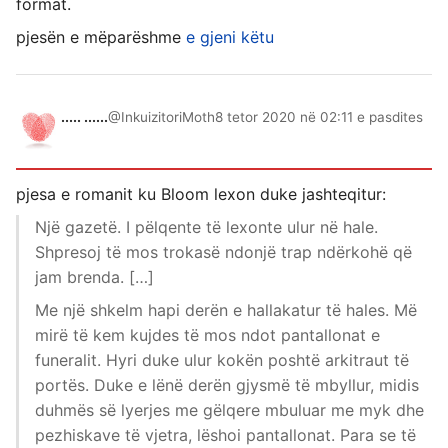
format.
pjesën e mëparëshme
e gjeni këtu
..... ......
@InkuizitoriMoth
8 tetor 2020 në 02:11 e pasdites
pjesa e romanit ku Bloom lexon duke jashteqitur:
Një gazetë. I pëlqente të lexonte ulur në hale.
Shpresoj të mos trokasë ndonjë trap ndërkohë që
jam brenda. […]
Me një shkelm hapi derën e hallakatur të hales. Më
mirë të kem kujdes të mos ndot pantallonat e
funeralit. Hyri duke ulur kokën poshtë arkitraut të
portës. Duke e lënë derën gjysmë të mbyllur, midis
duhmës së lyerjes me gëlqere mbuluar me myk dhe
pezhiskave të vjetra, lëshoi pantallonat. Para se të