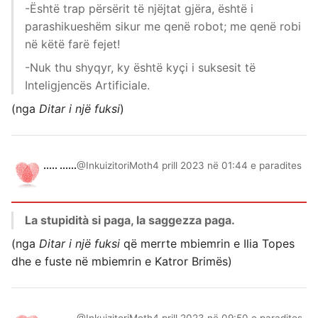
-Është trap përsërit të njëjtat gjëra, është i
parashikueshëm sikur me qenë robot; me qenë robi
në këtë farë fejet!
-Nuk thu shyqyr, ky është kyçi i suksesit të
Inteligjencës Artificiale.
(nga
Ditar i një fuksi
)
..... ......
@InkuizitoriMoth
4 prill 2023 në 01:44 e paradites
La stupidità si paga, la saggezza paga.
(nga
Ditar i një fuksi
që merrte mbiemrin e Ilia Topes
dhe e fuste në mbiemrin e Katror Brimës)
..... ......
@InkuizitoriMoth
4 prill 2023 në 09:50 e paradites