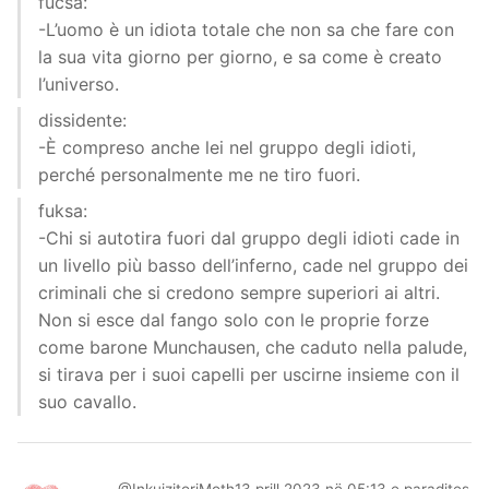
fucsa:
-L’uomo è un idiota totale che non sa che fare con
la sua vita giorno per giorno, e sa come è creato
l’universo.
dissidente:
-È compreso anche lei nel gruppo degli idioti,
perché personalmente me ne tiro fuori.
fuksa:
-Chi si autotira fuori dal gruppo degli idioti cade in
un livello più basso dell’inferno, cade nel gruppo dei
criminali che si credono sempre superiori ai altri.
Non si esce dal fango solo con le proprie forze
come barone Munchausen, che caduto nella palude,
si tirava per i suoi capelli per uscirne insieme con il
suo cavallo.
..... ......
@InkuizitoriMoth
13 prill 2023 në 05:13 e paradites