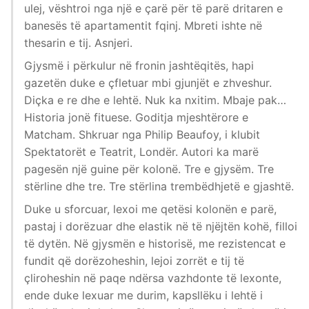
ulej, vështroi nga një e çarë për të parë dritaren e
banesës të apartamentit fqinj. Mbreti ishte në
thesarin e tij. Asnjeri.
Gjysmë i përkulur në fronin jashtëqitës, hapi
gazetën duke e çfletuar mbi gjunjët e zhveshur.
Diçka e re dhe e lehtë. Nuk ka nxitim. Mbaje pak…
Historia jonë fituese. Goditja mjeshtërore e
Matcham. Shkruar nga Philip Beaufoy, i klubit
Spektatorët e Teatrit, Londër. Autori ka marë
pagesën një guine për kolonë. Tre e gjysëm. Tre
stërline dhe tre. Tre stërlina trembëdhjetë e gjashtë.
Duke u sforcuar, lexoi me qetësi kolonën e parë,
pastaj i dorëzuar dhe elastik në të njëjtën kohë, filloi
të dytën. Në gjysmën e historisë, me rezistencat e
fundit që dorëzoheshin, lejoi zorrët e tij të
çliroheshin në paqe ndërsa vazhdonte të lexonte,
ende duke lexuar me durim, kapsllëku i lehtë i