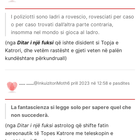
I poliziotti sono ladri a rovescio, rovesciati per caso
o per caso trovati dall’altra parte contraria,
insomma nel mondo si gioca al ladro.
(nga
Ditar i një fuksi
që ishte disident si Topja e
Katrori, dhe vetëm rastësht e gjeti veten në palën
kundështare përkundruall)
..... ......
@InkuizitoriMoth
6 prill 2023 në 12:58 e pasdites
La fantascienza si legge solo per sapere quel che
non succederà.
(nga
Ditar i një fuksi
astrolog që shifte fatin
aereonautik të Topes Katrore me teleskopin e