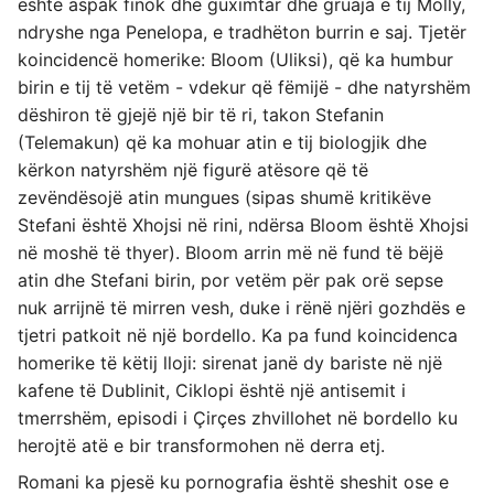
është aspak finok dhe guximtar dhe gruaja e tij Molly,
ndryshe nga Penelopa, e tradhëton burrin e saj. Tjetër
koincidencë homerike: Bloom (Uliksi), që ka humbur
birin e tij të vetëm - vdekur që fëmijë - dhe natyrshëm
dëshiron të gjejë një bir të ri, takon Stefanin
(Telemakun) që ka mohuar atin e tij biologjik dhe
kërkon natyrshëm një figurë atësore që të
zevëndësojë atin mungues (sipas shumë kritikëve
Stefani është Xhojsi në rini, ndërsa Bloom është Xhojsi
në moshë të thyer). Bloom arrin më në fund të bëjë
atin dhe Stefani birin, por vetëm për pak orë sepse
nuk arrijnë të mirren vesh, duke i rënë njëri gozhdës e
tjetri patkoit në një bordello. Ka pa fund koincidenca
homerike të këtij lloji: sirenat janë dy bariste në një
kafene të Dublinit, Ciklopi është një antisemit i
tmerrshëm, episodi i Çirçes zhvillohet në bordello ku
herojtë atë e bir transformohen në derra etj.
Romani ka pjesë ku pornografia është sheshit ose e