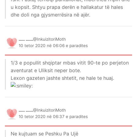
u kopsit. Shtyu prapa derën e hallakatur të hales
dhe doli nga gjysmerrësira në ajër.
..... ......
@InkuizitoriMoth
10 tetor 2020 në 06:06 e paradites
1/3 e popullit shqiptar mbas vitit 90-te po perjeton
aventurat e Uliksit neper bote.
Lexon gazeten jashte shtetit, ne hale te huaj.
..... ......
@InkuizitoriMoth
10 tetor 2020 në 06:37 e paradites
Ne kujtuam se Peshku Pa Ujë