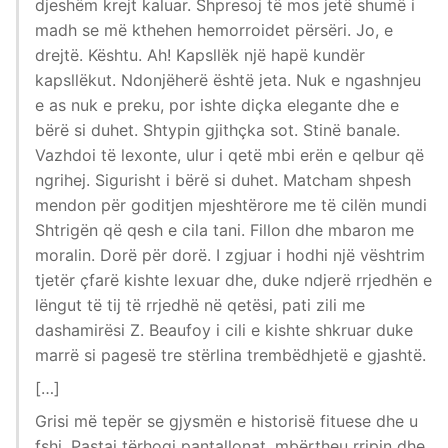
djeshëm krejt kaluar. Shpresoj të mos jetë shumë i
madh se më kthehen hemorroidet përsëri. Jo, e
drejtë. Kështu. Ah! Kapsllëk një hapë kundër
kapsllëkut. Ndonjëherë është jeta. Nuk e ngashnjeu
e as nuk e preku, por ishte diçka elegante dhe e
bërë si duhet. Shtypin gjithçka sot. Stinë banale.
Vazhdoi të lexonte, ulur i qetë mbi erën e qelbur që
ngrihej. Sigurisht i bërë si duhet. Matcham shpesh
mendon për goditjen mjeshtërore me të cilën mundi
Shtrigën që qesh e cila tani. Fillon dhe mbaron me
moralin. Dorë për dorë. I zgjuar i hodhi një vështrim
tjetër çfarë kishte lexuar dhe, duke ndjerë rrjedhën e
lëngut të tij të rrjedhë në qetësi, pati zili me
dashamirësi Z. Beaufoy i cili e kishte shkruar duke
marrë si pagesë tre stërlina trembëdhjetë e gjashtë.
[…]
Grisi më tepër se gjysmën e historisë fituese dhe u
fshi. Pastaj tërhoqi pantallonat, mbërtheu rripin dhe