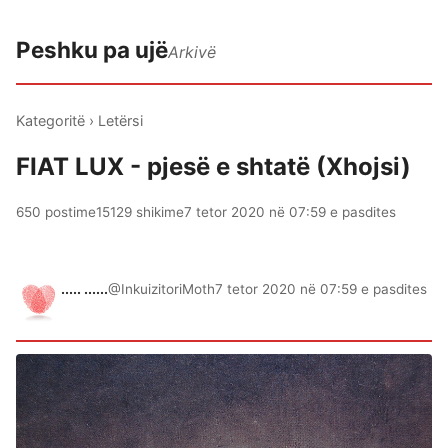
Peshku pa ujë
Arkivë
Kategoritë
›
Letërsi
FIAT LUX - pjesë e shtatë (Xhojsi)
650 postime
15129 shikime
7 tetor 2020 në 07:59 e pasdites
..... ......
@InkuizitoriMoth
7 tetor 2020 në 07:59 e pasdites