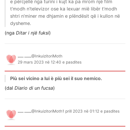
e përcjellë nga turini i kujt ka pa mrom një film
t’modh n’televizor ose ka lexuar mië libër t’modh
shtri n’miner me dhjamin e plëndësit që i kullon në
dysheme.
(nga
Ditar i një fuksi
)
..... ......
@InkuizitoriMoth
29 mars 2023 në 12:40 e pasdites
Più sei vicino a lui è più sei il suo nemico.
(dal
Diario di un fucsa
)
..... ......
@InkuizitoriMoth
1 prill 2023 në 01:12 e pasdites