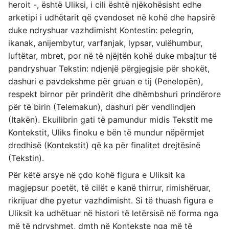
heroit -, është Uliksi, i cili është njëkohësisht edhe
arketipi i udhëtarit që çvendoset në kohë dhe hapsirë
duke ndryshuar vazhdimisht Kontestin: pelegrin,
ikanak, anijembytur, varfanjak, lypsar, vulëhumbur,
luftëtar, mbret, por në të njëjtën kohë duke mbajtur të
pandryshuar Tekstin: ndjenjë përgjegjsie për shokët,
dashuri e pavdekshme për gruan e tij (Penelopën),
respekt birnor për prindërit dhe dhëmbshuri prindërore
për të birin (Telemakun), dashuri për vendlindjen
(Itakën). Ekuilibrin gati të pamundur midis Tekstit me
Kontekstit, Uliks finoku e bën të mundur nëpërmjet
dredhisë (Kontekstit) që ka për finalitet drejtësinë
(Tekstin).
Për këtë arsye në çdo kohë figura e Uliksit ka
magjepsur poetët, të cilët e kanë thirrur, rimishëruar,
rikrijuar dhe pyetur vazhdimisht. Si të thuash figura e
Uliksit ka udhëtuar në histori të letërsisë në forma nga
më të ndryshmet, dmth në Kontekste nga më të