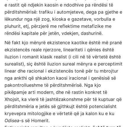
e rastit që ndjekin kaosin e ndodhive pa rëndësi të
përditshmërisë: trafiku i automjeteve, dega pa gjethe e
lëkundur nga një zog, kioska e gazetave, vorbulla e
pluhurit, etj, përzjerë me reflektime metafizike me
rëndësi kapitale për jetën, vdekjen, dashurinë.
Në fakt kjo mënyrë ekzistence kaotike është më pranë
ekzistencës reale njerzore, lineariteti i qënies është
iluzion i romanit klasik realist (i cili në të vërtetë është
surealist), siç është iluzion sureal mënyra e perceptimit
linear dhe racional i ekzistencës tonë për tu mbrojtur
nga ankthi që shkakton kaosi iracional i qenësisë së
pakontrollueshme të përditshmërisë. Nga kjo
pikëpamje arti modern, dhe në rastin konkret të
Xhojsit, ka vlerë të jashtëzakonshme për të kuptuar që
përditshmëria e jetës së gjithkujt është potencialisht
kryevepra mitologjike e vërtetë që ja kalon ku e ku
Odisea
-s së Homerit.