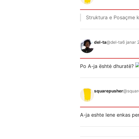
Struktura e Posaçme ku
del-ta
@del-ta
6 janar 
Po A-ja ështė dhuratë?
squarepusher
@squar
A-ja eshte lene enkas pe