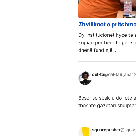
Zhvillimet e pritshm
Dy institucionet kyçe të si
krijuan për herë të parë n
dhënë fund një...
del-ta
@del-ta
6 janar 
Besoj se spak-u do jete 
thoshte gazetari shqiptar
squarepusher
@squar