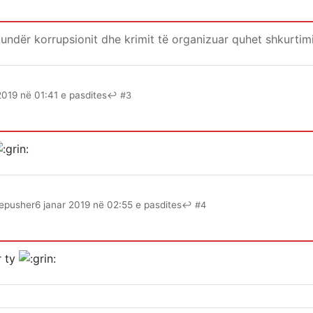
ndër korrupsionit dhe krimit të organizuar quhet shkurtimi
2019 në 01:41 e pasdites
↩ #3
epusher
6 janar 2019 në 02:55 e pasdites
↩ #4
r ty