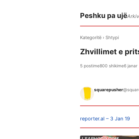
Peshku pa ujë
Arki
Kategoritë
›
Shtypi
Zhvillimet e pr
5 postime
800 shikime
6 janar
squarepusher
@squar
reporter.al – 3 Jan 19