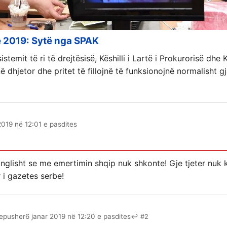
e 2019: Sytë nga SPAK
stemit të ri të drejtësisë, Këshilli i Lartë i Prokurorisë dhe 
ë dhjetor dhe pritet të fillojnë të funksionojnë normalisht gj
2019 në 12:01 e pasdites
anglisht se me emertimin shqip nuk shkonte! Gje tjeter nuk 
 i gazetes serbe!
epusher
6 janar 2019 në 12:20 e pasdites
↩ #2