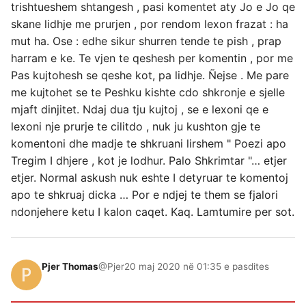
trishtueshem shtangesh , pasi komentet aty Jo e Jo qe
skane lidhje me prurjen , por rendom lexon frazat : ha
mut ha. Ose : edhe sikur shurren tende te pish , prap
harram e ke. Te vjen te qeshesh per komentin , por me
Pas kujtohesh se qeshe kot, pa lidhje. Ñejse . Me pare
me kujtohet se te Peshku kishte cdo shkronje e sjelle
mjaft dinjitet. Ndaj dua tju kujtoj , se e lexoni qe e
lexoni nje prurje te cilitdo , nuk ju kushton gje te
komentoni dhe madje te shkruani lirshem " Poezi apo
Tregim I dhjere , kot je lodhur. Palo Shkrimtar "… etjer
etjer. Normal askush nuk eshte I detyruar te komentoj
apo te shkruaj dicka … Por e ndjej te them se fjalori
ndonjehere ketu I kalon caqet. Kaq. Lamtumire per sot.
Pjer Thomas
@Pjer
20 maj 2020 në 01:35 e pasdites