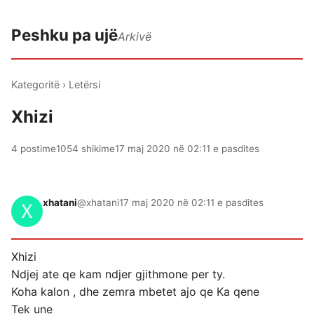
Peshku pa ujë
Arkivë
Kategoritë
›
Letërsi
Xhizi
4 postime
1054 shikime
17 maj 2020 në 02:11 e pasdites
xhatani
@xhatani
17 maj 2020 në 02:11 e pasdites
Xhizi
Ndjej ate qe kam ndjer gjithmone per ty.
Koha kalon , dhe zemra mbetet ajo qe Ka qene
Tek une