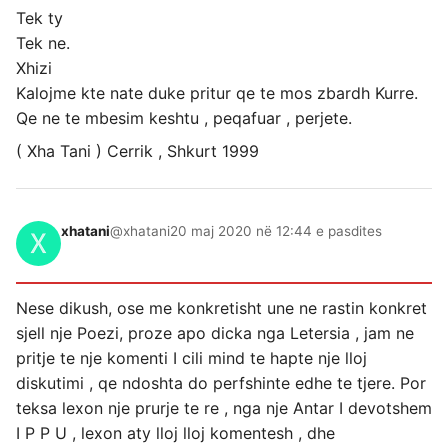
Tek ty
Tek ne.
Xhizi
Kalojme kte nate duke pritur qe te mos zbardh Kurre.
Qe ne te mbesim keshtu , peqafuar , perjete.
( Xha Tani ) Cerrik , Shkurt 1999
xhatani
@xhatani
20 maj 2020 në 12:44 e pasdites
Nese dikush, ose me konkretisht une ne rastin konkret
sjell nje Poezi, proze apo dicka nga Letersia , jam ne
pritje te nje komenti I cili mind te hapte nje lloj
diskutimi , qe ndoshta do perfshinte edhe te tjere. Por
teksa lexon nje prurje te re , nga nje Antar I devotshem
I P P U , lexon aty lloj lloj komentesh , dhe