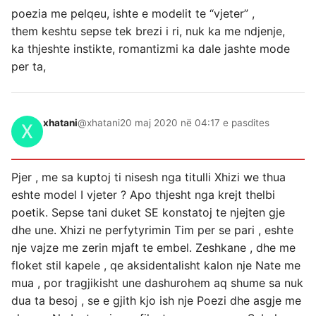
poezia me pelqeu, ishte e modelit te “vjeter” ,
them keshtu sepse tek brezi i ri, nuk ka me ndjenje,
ka thjeshte instikte, romantizmi ka dale jashte mode
per ta,
xhatani
@xhatani
20 maj 2020 në 04:17 e pasdites
Pjer , me sa kuptoj ti nisesh nga titulli Xhizi we thua
eshte model I vjeter ? Apo thjesht nga krejt thelbi
poetik. Sepse tani duket SE konstatoj te njejten gje
dhe une. Xhizi ne perfytyrimin Tim per se pari , eshte
nje vajze me zerin mjaft te embel. Zeshkane , dhe me
floket stil kapele , qe aksidentalisht kalon nje Nate me
mua , por tragjikisht une dashurohem aq shume sa nuk
dua ta besoj , se e gjith kjo ish nje Poezi dhe asgje me