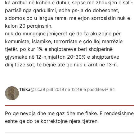
ka ardhur në kohën e duhur, sepse me zhdukjen e sali-
partisë nga qarkullimi, edhe ps-ja do dobësohet,
sidomos po u largua rama. me erjon sorrosistin nuk e
kalon 20 përqinshin.
nuk do mungojnë jeniçerët që do ta akuzojnë për
komuniste, islamike, terrorriste e çdo lloj marrëzie
tjetër. po kur 1% e shqiptareve beri shqipërinë
gjysmake në 12-n,mjafton 20-30% e shqiptarëve
dinjitozë sot, të bëjnë atë që nuk u arrit në 13-n.
Thika
@sica
9 prill 2019 në 12:49 e pasdites
↩ #4
Po qe nevoja dhe me gaz dhe me flake. E rendesishme
eshte qe do te korrektojne njera tjetren.