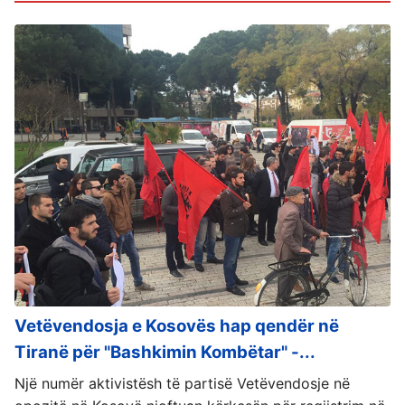
Vetëvendosja e Kosovës hap qendër në
Tiranë për "Bashkimin Kombëtar" -...
Një numër aktivistësh të partisë Vetëvendosje në