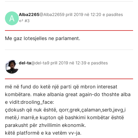
Alba2265
@Alba2265
9 prill 2019 në 12:20 e pasdites
↩ #3
Me gaz lotesjelles ne parlament.
del-ta
@del-ta
9 prill 2019 në 12:39 e pasdites
më në fund do ketë një parti që mbron interesat
kombëtare. make albania great again-do thoshte alba
e vidit:drooling_face:
çdokush që nuk është, qorr,grek,çalaman,serb,jevg,i
metë,i marrë,e kupton që bashkimi kombëtar është
parakusht për zhvillimin ekonomik.
këtë platformë e ka vetëm vv-ja.