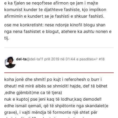
e ka fjalen se neqoftese afirmon qe jam i majte
komunist kunder te djathteve fashiste, kjo implikon
afirmimin e kundert se je fashisti e shkuar fashisti.
ose me konkretisht: nese ndonje kinofil blogu shan
nga nena fashistet e blogut, atehere ka
ashtu
nonen e
tij.
del-ta
@del-ta
11 prill 2019 në 01:44 e pasdites
↩ #18
koha jonë dhe shmit! po kujt i referohesh o burr i
dheut! më mirë albës se shmidit! hajde, def të bëhet
,edhe gjëmbit(me ca të tjera)
nuk e kuptoj pse jeni kaq të lodhur,kaq demode!!
edhe ismail qemali, që të shpëtonte nga skandalet(e
grave), i vajti mëndja të formonte një shtet për