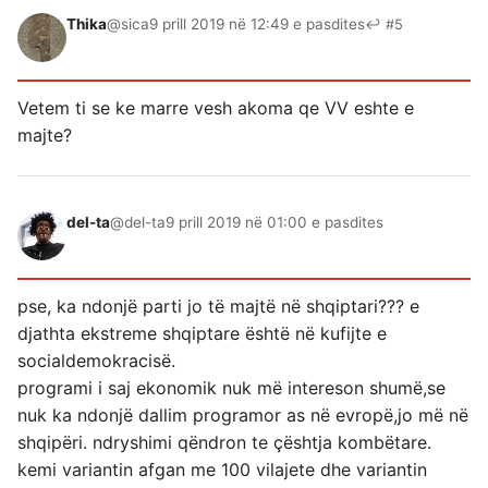
Thika
@sica
9 prill 2019 në 12:49 e pasdites
↩ #5
Vetem ti se ke marre vesh akoma qe VV eshte e
majte?
del-ta
@del-ta
9 prill 2019 në 01:00 e pasdites
pse, ka ndonjë parti jo të majtë në shqiptari??? e
djathta ekstreme shqiptare është në kufijte e
socialdemokracisë.
programi i saj ekonomik nuk më intereson shumë,se
nuk ka ndonjë dallim programor as në evropë,jo më në
shqipëri. ndryshimi qëndron te çështja kombëtare.
kemi variantin afgan me 100 vilajete dhe variantin