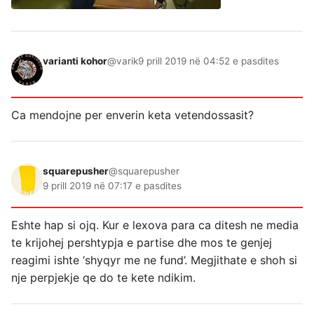
varianti kohor
@varik
9 prill 2019 në 04:52 e pasdites
Ca mendojne per enverin keta vetendossasit?
squarepusher
@squarepusher
9 prill 2019 në 07:17 e pasdites
Eshte hap si ojq. Kur e lexova para ca ditesh ne media
te krijohej pershtypja e partise dhe mos te genjej
reagimi ishte ‘shyqyr me ne fund’. Megjithate e shoh si
nje perpjekje qe do te kete ndikim.