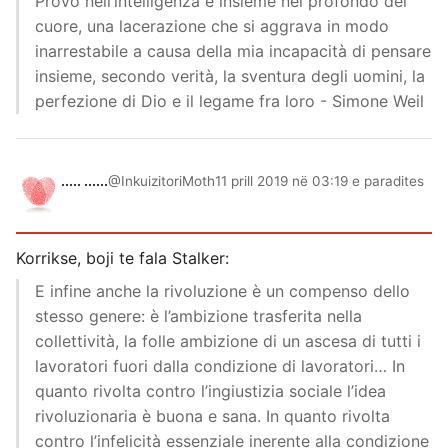
Provo nell’intelligenza e insieme nel profondo del
cuore, una lacerazione che si aggrava in modo
inarrestabile a causa della mia incapacità di pensare
insieme, secondo verità, la sventura degli uomini, la
perfezione di Dio e il legame fra loro - Simone Weil
..... ......
@InkuizitoriMoth
11 prill 2019 në 03:19 e paradites
Korrikse, boji te fala Stalker:
E infine anche la rivoluzione è un compenso dello
stesso genere: è l’ambizione trasferita nella
collettività, la folle ambizione di un ascesa di tutti i
lavoratori fuori dalla condizione di lavoratori… In
quanto rivolta contro l’ingiustizia sociale l’idea
rivoluzionaria è buona e sana. In quanto rivolta
contro l’infelicità essenziale inerente alla condizione