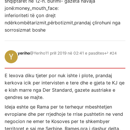
shqiptarët në 12-n. burimi- gazeta havaja
jonë:money_mouth_face:
inferioriteti të çon drejt
ndërkombëtarizmit,përbotizmit,prandaj çlirohuni nga
sorrosizmat boshe
yeriho
@Yeriho
11 prill 2019 në 02:41 e pasdites
↩ #24
E lexova diku tjeter por nuk ishte i plote, prandaj
kerkova icik per intervisten e tere dhe e gjeta te KJ qe
e kish marre nga Der Standard, gazete austriake e
qendres se majte.
Ideja eshte qe Rama per te terhequr mbeshtetjen
evropiane dhe per rrjedhoje te rrise pushtetin ne vend
negocion ne emer te Kosoves per te shkembyer
territoret e saj me Serbine. Rames,pra i dashur delta,