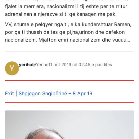
fjalet ia merr era, nacionalizmi i tij eshte per te rritur
adrenalinen e njerezve si ti qe kenaqen me pak.
VV, shume e pelqyer nga ti, e ka kundershtuar Ramen,
por ça ti thuash deltes qe pi,ha,urinon dhe defekon
nacionalizem. Mjafton emri nacionalizem dhe vuuuu…
yeriho
@Yeriho
11 prill 2019 në 02:45 e pasdites
Exit | Shpjegon Shqipërinë – 8 Apr 19