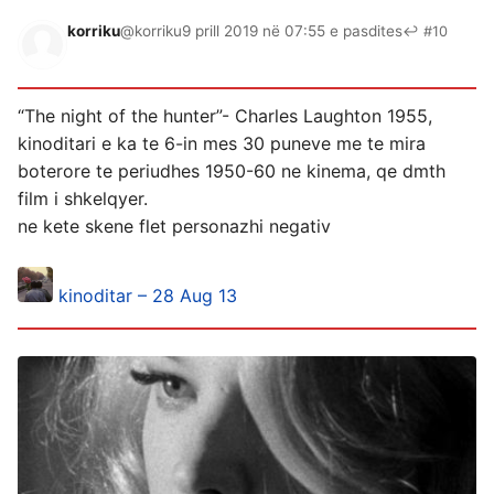
korriku
@korriku
9 prill 2019 në 07:55 e pasdites
↩ #10
“The night of the hunter”- Charles Laughton 1955,
kinoditari e ka te 6-in mes 30 puneve me te mira
boterore te periudhes 1950-60 ne kinema, qe dmth
film i shkelqyer.
ne kete skene flet personazhi negativ
kinoditar – 28 Aug 13