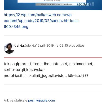
https://i2.wp.com/balkanweb.com/wp-
content/uploads/2019/02/sondazhi-ridea-
600x345.png
del-ta
@del-ta
15 prill 2019 në 03:15 e pasdites
tek shqiptaret futen edhe matoshet, nexhmedinet,
serbo-turqit,kosovska-
metohiasit,ashkalinjt;,jugosllavistet, ldk-istet???
Arkivë statike e
peshkupauje.com