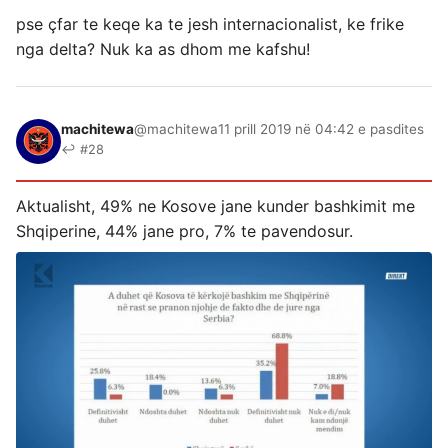
pse çfar te keqe ka te jesh internacionalist, ke frike
nga delta? Nuk ka as dhom me kafshu!
machitewa
@machitewa
11 prill 2019 në 04:42 e pasdites
↩ #28
Aktualisht, 49% ne Kosove jane kunder bashkimit me
Shqiperine, 44% jane pro, 7% te pavendosur.