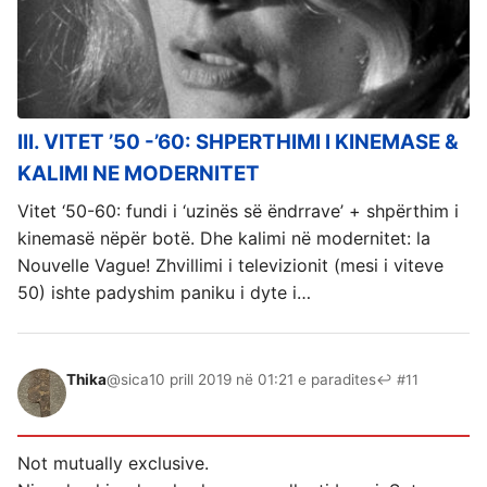
III. VITET ’50 -’60: SHPERTHIMI I KINEMASE &
KALIMI NE MODERNITET
Vitet ‘50-60: fundi i ‘uzinës së ëndrrave’ + shpërthim i
kinemasë nëpër botë. Dhe kalimi në modernitet: la
Nouvelle Vague! Zhvillimi i televizionit (mesi i viteve
50) ishte padyshim paniku i dyte i…
Thika
@sica
10 prill 2019 në 01:21 e paradites
↩ #11
Not mutually exclusive.