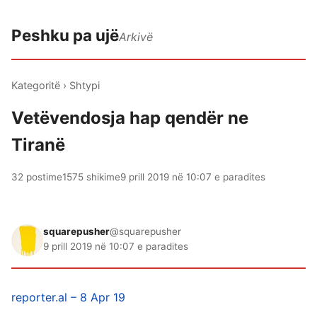
Peshku pa ujë
Arkivë
Kategoritë
›
Shtypi
Vetëvendosja hap qendër ne
Tiranë
32 postime
1575 shikime
9 prill 2019 në 10:07 e paradites
squarepusher
@squarepusher
9 prill 2019 në 10:07 e paradites
reporter.al – 8 Apr 19