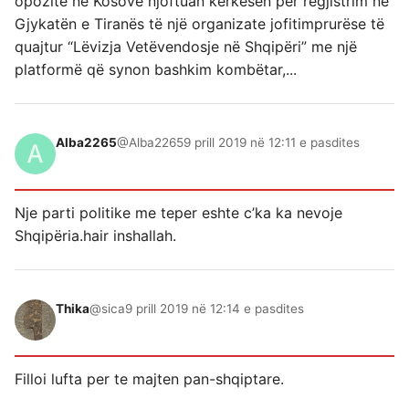
opozitë në Kosovë njoftuan kërkesën për regjistrim në
Gjykatën e Tiranës të një organizate jofitimprurëse të
quajtur “Lëvizja Vetëvendosje në Shqipëri” me një
platformë që synon bashkim kombëtar,...
Alba2265
@Alba2265
9 prill 2019 në 12:11 e pasdites
Nje parti politike me teper eshte c’ka ka nevoje
Shqipëria.hair inshallah.
Thika
@sica
9 prill 2019 në 12:14 e pasdites
Filloi lufta per te majten pan-shqiptare.