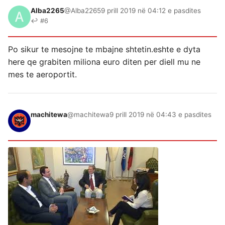
Alba2265
@Alba2265
9 prill 2019 në 04:12 e pasdites
↩ #6
Po sikur te mesojne te mbajne shtetin.eshte e dyta
here qe grabiten miliona euro diten per diell mu ne
mes te aeroportit.
machitewa
@machitewa
9 prill 2019 në 04:43 e pasdites