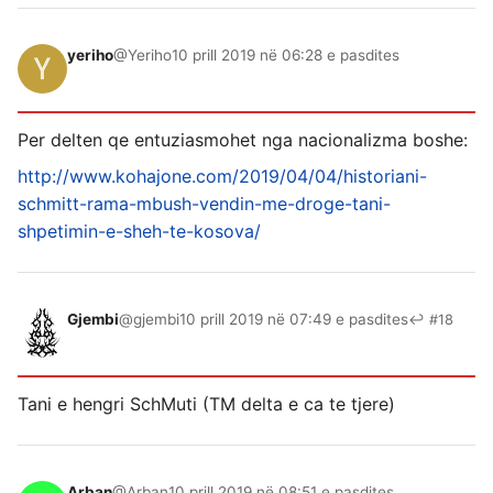
yeriho
@Yeriho
10 prill 2019 në 06:28 e pasdites
Per delten qe entuziasmohet nga nacionalizma boshe:
http://www.kohajone.com/2019/04/04/historiani-
schmitt-rama-mbush-vendin-me-droge-tani-
shpetimin-e-sheh-te-kosova/
Gjembi
@gjembi
10 prill 2019 në 07:49 e pasdites
↩ #18
Tani e hengri SchMuti (TM delta e ca te tjere)
Arban
@Arban
10 prill 2019 në 08:51 e pasdites