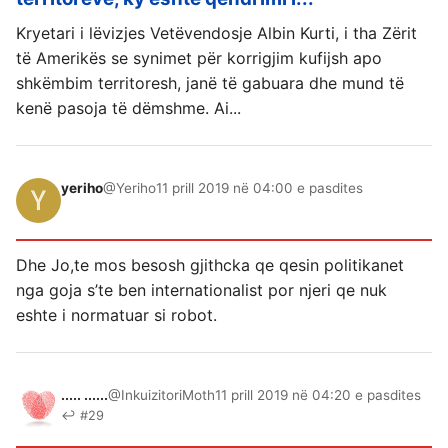
Kryetari i lëvizjes Vetëvendosje Albin Kurti, i tha Zërit
të Amerikës se synimet për korrigjim kufijsh apo
shkëmbim territoresh, janë të gabuara dhe mund të
kenë pasoja të dëmshme. Ai...
yeriho
@Yeriho
11 prill 2019 në 04:00 e pasdites
Dhe Jo,te mos besosh gjithcka qe qesin politikanet
nga goja s’te ben internationalist por njeri qe nuk
eshte i normatuar si robot.
..... ......
@InkuizitoriMoth
11 prill 2019 në 04:20 e pasdites
↩ #29