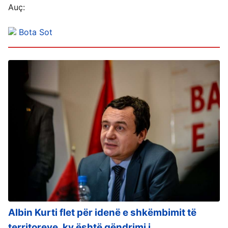
Auç:
Bota Sot
Albin Kurti flet për idenë e shkëmbimit të
territoreve, ky është qëndrimi i...