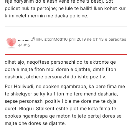
Nje ndryshim do e kesh vene re dhe ti besoj. Sot
policet nuk ta pertojne; ne lule te ballit! Iken kohet kur
kriminelet merrnin me dacka policine.
..... ......
@InkuizitoriMoth
10 prill 2019 në 01:43 e paradites
↩ #15
dihet ajo, neqoftese personazhi do te aktronte qe
dora e majte fiton mbi doren e djathte, dmth fiton
dashuria, atehere personazhi do ishte pozitiv.
Por Hollivudi, ne epoken ngambrapa, ka bere fima me
te shkelqyer se ky ku fiton me tere mend dashuria,
sepse personazhi pozitiv i bie me dore me te dyja
duret. Blogu i Stalkerit eshte plot me keta filma te
epokes ngambrapa qe meton te jete pertej dores se
majte dhe dores se djathte.