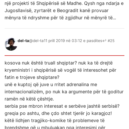
një projekti të Shqipërisë së Madhe. Qysh nga ndarja e
Jugosllavisë, zyrtarët e Beogradit kanë provuar
mënyra të ndryshme për të zgjidhur në mënyrë të...
del-ta
@del-ta
11 prill 2019 në 03:12 e pasdites
↩ #25
kosova nuk është truall shqiptar? nuk ka të drejtë
kryeministri i shqipërisë së vogël të interesohet për
fatin e trojeve shqiptare?
unë e kuptoj që juve u rritet adrenalina me
internacionalizëm, po nuk ka argumente për të goditur
ramën në këtë çështje.
serbia pse mbron interesat e serbëve jashtë serbisë?
greqia po ashtu, dhe çdo shtet tjerër jo karagjoz!
këtë lidhjen tragjiko-komike të problemeve të
brendshme që u mbuluakan nga interesimi për