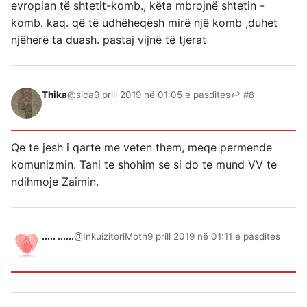
evropian të shtetit-komb., këta mbrojnë shtetin -
komb. kaq. që të udhëheqësh mirë një komb ,duhet
njëherë ta duash. pastaj vijnë të tjerat
Thika
@sica
9 prill 2019 në 01:05 e pasdites
↩ #8
Qe te jesh i qarte me veten them, meqe permende
komunizmin. Tani te shohim se si do te mund VV te
ndihmoje Zaimin.
..... ......
@InkuizitoriMoth
9 prill 2019 në 01:11 e pasdites