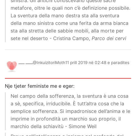
sinistra. Gli antichi conoscevano queste sacre
metafore, oltre le quali non c’è definizione possibile.
La sventura della mano destra sta alla sventura
della mano sinistra come una ferita da arma bianca
sta alla stretta delle sabbie mobili, alla morte per
sete nel deserto - Cristina Campo,
Parco dei cervi
..... ......
@InkuizitoriMoth
11 prill 2019 në 02:48 e paradites
Nje tjeter feministe me e eger:
Nel campo della sofferenza, la sventura è una cosa
a sè, specifica, irriducibile. È tutt’altra cosa che la
semplice sofferenza. Si impadronisce dell’anima e le
imprime in profondità un marchio suo proprio, il
marchio della schiavitù - Simone Weil