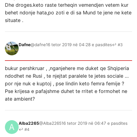
Dhe droges.keto raste terheqin vemendjen vetem kur
behet ndonje hata,po zoti e di sa Mund te jene ne kete
situate .
Dafne
@dafne
16 tetor 2019 në 04:28 e pasdites
↩ #3
bukur pershkruar , ,nganjehere me duket qe Shqiperia
ndodhet ne Rusi , te njejtat paralele te jetes sociale …
por nje nuk e kuptoj , pse lindin keto femra femije ?
Pse krijesa e pafajshme duhet te rritet e formohet ne
ate ambient?
Alba2265
@Alba2265
16 tetor 2019 në 06:47 e pasdites
↩ #4