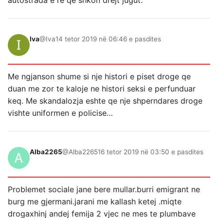
Iva
@Iva
14 tetor 2019 në 06:46 e pasdites
Me ngjanson shume si nje histori e piset droge qe
duan me zor te kaloje ne histori seksi e perfunduar
keq. Me skandalozja eshte qe nje shperndares droge
vishte uniformen e policise…
Alba2265
@Alba2265
16 tetor 2019 në 03:50 e pasdites
Problemet sociale jane bere mullar.burri emigrant ne
burg me gjermani.jarani me kallash ketej .miqte
drogaxhinj andej femija 2 vjec ne mes te plumbave