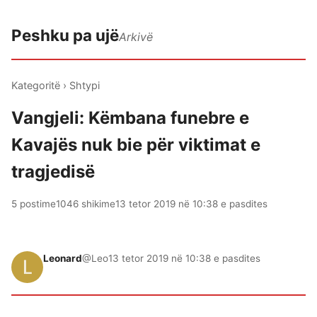
Peshku pa ujë
Arkivë
Kategoritë
›
Shtypi
Vangjeli: Këmbana funebre e
Kavajës nuk bie për viktimat e
tragjedisë
5 postime
1046 shikime
13 tetor 2019 në 10:38 e pasdites
Leonard
@Leo
13 tetor 2019 në 10:38 e pasdites