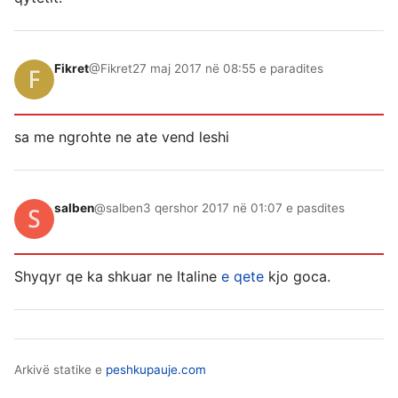
Fikret
@Fikret
27 maj 2017 në 08:55 e paradites
sa me ngrohte ne ate vend leshi
salben
@salben
3 qershor 2017 në 01:07 e pasdites
Shyqyr qe ka shkuar ne Italine
e qete
kjo goca.
Arkivë statike e
peshkupauje.com