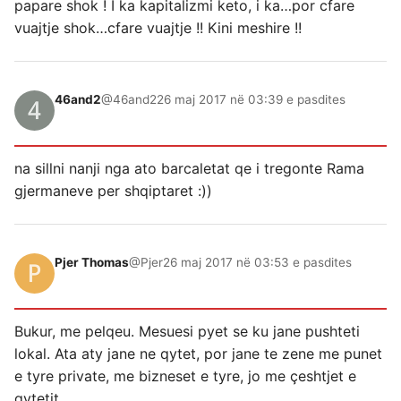
papare shok ! I ka kapitalizmi keto, i ka…por cfare
vuajtje shok…cfare vuajtje !! Kini meshire !!
46and2
@46and2
26 maj 2017 në 03:39 e pasdites
na sillni nanji nga ato barcaletat qe i tregonte Rama
gjermaneve per shqiptaret :))
Pjer Thomas
@Pjer
26 maj 2017 në 03:53 e pasdites
Bukur, me pelqeu. Mesuesi pyet se ku jane pushteti
lokal. Ata aty jane ne qytet, por jane te zene me punet
e tyre private, me bizneset e tyre, jo me çeshtjet e
qytetit.