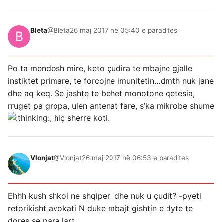
Bleta
@Bleta
26 maj 2017 në 05:40 e paradites
Po ta mendosh mire, keto çudira te mbajne gjalle
instiktet primare, te forcojne imunitetin…dmth nuk jane
dhe aq keq. Se jashte te behet monotone qetesia,
rruget pa gropa, ulen antenat fare, s’ka mikrobe shume
, hiç sherre koti.
Vlonjat
@Vlonjat
26 maj 2017 në 06:53 e paradites
Ehhh kush shkoi ne shqiperi dhe nuk u çudit? -pyeti
retorikisht avokati N duke mbajt gishtin e dyte te
dores se pare lart.