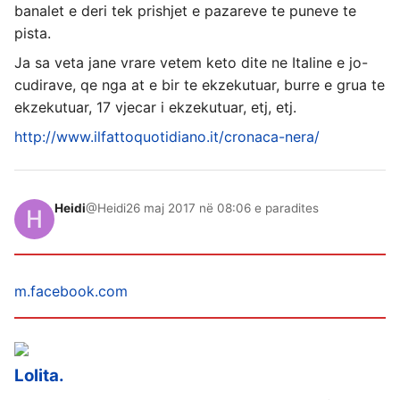
banalet e deri tek prishjet e pazareve te puneve te
pista.
Ja sa veta jane vrare vetem keto dite ne Italine e jo-
cudirave, qe nga at e bir te ekzekutuar, burre e grua te
ekzekutuar, 17 vjecar i ekzekutuar, etj, etj.
http://www.ilfattoquotidiano.it/cronaca-nera/
Heidi
@Heidi
26 maj 2017 në 08:06 e paradites
m.facebook.com
Lolita.