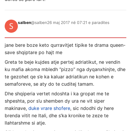
salben
@salben
26 maj 2017 në 07:21 e paradites
jane bere boze keto qurravitjet tipike te drama queen-
save shqiptare po hajt me
Greta te beje kujdes atje pertej adriatikut, ne vendin
ku mafia akoma mbledh “pizzo” nga dyqanxhinjte, dhe
te gezohet qe s’e ka kaluar adriatikun ne kohen e
semaforeve, se aty do te cuditej tamam.
Dhe shqiperia vertet ndoshta i ka gropat me te
shpeshta, por s’u shemben dy ura ne vit siper
makinave,
duke vrare shofere
, sic ndodhi dy here
brenda vitit ne Itali, dhe s’ka kronike te zeze te
llahtarshme si atje.