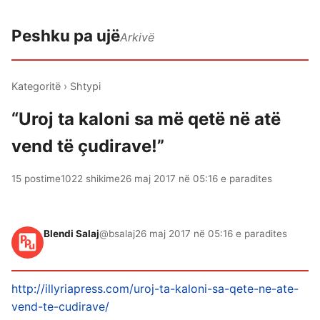
Peshku pa ujë
Arkivë
Kategoritë
›
Shtypi
“Uroj ta kaloni sa më qetë në atë
vend të çudirave!”
15 postime
1022 shikime
26 maj 2017 në 05:16 e paradites
Blendi Salaj
@bsalaj
26 maj 2017 në 05:16 e paradites
http://illyriapress.com/uroj-ta-kaloni-sa-qete-ne-ate-
vend-te-cudirave/