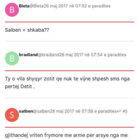
Bleta
@Bleta
26 maj 2017 në 07:52 e paradites
Salben = shkaba??
bradland
@bradland
26 maj 2017 në 07:54 e paradites
Ty o vlla shyqyr zotit qe nuk te vijne shpesh sms nga
pertej Detit .
salben
@salben
26 maj 2017 në 07:58 e paradites
↩ #5
gjithandej vriten frymore me arme per arsye nga me