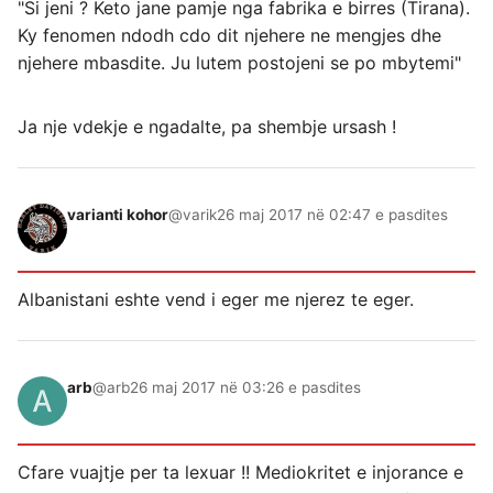
"Si jeni ? Keto jane pamje nga fabrika e birres (Tirana).
Ky fenomen ndodh cdo dit njehere ne mengjes dhe
njehere mbasdite. Ju lutem postojeni se po mbytemi"
Ja nje vdekje e ngadalte, pa shembje ursash !
varianti kohor
@varik
26 maj 2017 në 02:47 e pasdites
Albanistani eshte vend i eger me njerez te eger.
arb
@arb
26 maj 2017 në 03:26 e pasdites
Cfare vuajtje per ta lexuar !! Mediokritet e injorance e