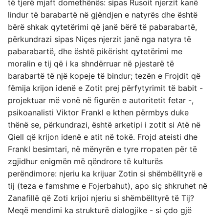
të tjerë mjaft domethënës: sipas Rusoit njerzit kanë
lindur të barabartë në gjëndjen e natyrës dhe është
bërë shkak qytetërimi që janë bërë të pabarabartë,
përkundrazi sipas Niçes njerzit janë nga natyra të
pabarabartë, dhe është pikërisht qytetërimi me
moralin e tij që i ka shndërruar në pjestarë të
barabartë të një kopeje të bindur; tezën e Frojdit që
fëmija krijon idenë e Zotit prej përfytyrimit të babit -
projektuar më vonë në figurën e autoritetit fetar -,
psikoanalisti Viktor Frankl e kthen përmbys duke
thënë se, përkundrazi, është arketipi i zotit si Atë në
Qiell që krijon idenë e atit në tokë. Frojd ateisti dhe
Frankl besimtari, në mënyrën e tyre rropaten për të
zgjidhur enigmën më qëndrore të kulturës
perëndimore: njeriu ka krijuar Zotin si shëmbëlltyrë e
tij (teza e famshme e Fojerbahut), apo siç shkruhet në
Zanafillë që Zoti krijoi njeriu si shëmbëlltyrë të Tij?
Meqë mendimi ka strukturë dialogjike - si çdo gjë