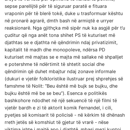
sepse parellijtë për të siguruar paratë e fituara
vraponin për të blerë tokë, duke u trasformuar kështu
në pronarë agrarë, dmth bash në armiqtë e urryer
reaksionarë. Nga gjithçka më sipër nuk ka asgjë për t’u
çuditur që nga anët tona shihet PS të kuturiset më
djathtas se e djathta në qëndrimin ndaj privatizimit,
kapitalit të madh dhe monopoleve, ndërsa PD
kuturiset më majtas se e majta më sallake në shpalljet
e potershme të ndërtimit të shtetit social dhe
qëndrimin që duhet mbajtur ndaj zonave informale
(dukuri e vjetër folkloristike ilustruar prej shprehjes së
famshme të Nolit: “Beu është më bujk se bujku, dhe
bujku është më be se beu”). Esenca e politikës
bashkohore ndodhet në një sekuencë të një filmi të
vjetër bardh e zi të aktorit komik Fernandel, i cili,
pyetjes së komisarit të policisë - në kërkim të dhënash
rreth jetës së komshiut të gjetur të vrarë - nëse
viktima ishte i majtë apo i djathtë, mbasi mezi kuptoi