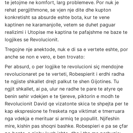
te jetojme ne komfort, larg problemeve. Por nuk je
rehat pergjithmone, se vjen nje dite dhe kupton
konkretisht sa absurde eshte bota, kur te vene
kaptinen ne karamanjolle, vetem se duhet paguar
realizimi i Utopise me kaptina te pafajshme ne baze te
logjikes se Revolucionit.
Tregojne nje anektode, nuk e di sa e vertete eshte, por
anche se non e vero, e ben trovato:
Per absurd, o per logjike te revolucioni siç mendojne
revolucionaret pe te verteti, Robespierit i erdhi radha
te ngjiste shkallet drejt palkut te shen Gijotines. Tu
ngjit shkallet, ai pa, ulur ne radhe te pare te atyre qe
benin sehir vdekjen e te tjereve, piktorin e modh te
Revolucionit David qe vizatonte skica te shpejta per te
kap ekspresione te fresketa nga viktimat e tmerruara
nga vdekja e merituar si armiq te popullit. Njifeshin
mire, kishin pas shoqni bashke. Robespieri e pa se çfar