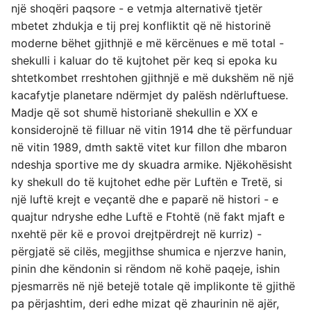
një shoqëri paqsore - e vetmja alternativë tjetër
mbetet zhdukja e tij prej konfliktit që në historinë
moderne bëhet gjithnjë e më kërcënues e më total -
shekulli i kaluar do të kujtohet për keq si epoka ku
shtetkombet rreshtohen gjithnjë e më dukshëm në një
kacafytje planetare ndërmjet dy palësh ndërluftuese.
Madje që sot shumë historianë shekullin e XX e
konsiderojnë të filluar në vitin 1914 dhe të përfunduar
në vitin 1989, dmth saktë vitet kur fillon dhe mbaron
ndeshja sportive me dy skuadra armike. Njëkohësisht
ky shekull do të kujtohet edhe për Luftën e Tretë, si
një luftë krejt e veçantë dhe e paparë në histori - e
quajtur ndryshe edhe Luftë e Ftohtë (në fakt mjaft e
nxehtë për kë e provoi drejtpërdrejt në kurriz) -
përgjatë së cilës, megjithse shumica e njerzve hanin,
pinin dhe këndonin si rëndom në kohë paqeje, ishin
pjesmarrës në një betejë totale që implikonte të gjithë
pa përjashtim, deri edhe mizat që zhaurinin në ajër,