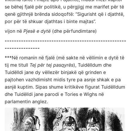
se bëhej fjalë për politikë, u përgjigj me marifet për të
qenë gjithnjë brënda sidoqoftë: “Sigurisht që i djathtë,
por për të shkuar djathtas i binte majtas”.
vijon në
Pjesë e dytë
(dhe përfundimtare)
----------------------------------------------------
---------------
***Në romanin në fjalë (më sakte në vëllimin e dytë të
tij me titull
Tej për tej pasqyrës
), Tuidëlldum dhe
Tuidëlldi jane dy vëllezër binjakë që grinden e
pajtohen vazhdimisht midis tyre pa asnje shkak e pa
asnjë kuptim. Sipas shume kritikëve figurat Tuidëlldum
dhe Tuidëlldi jane parodi e Tories e Wighs në
parlamentin anglez.