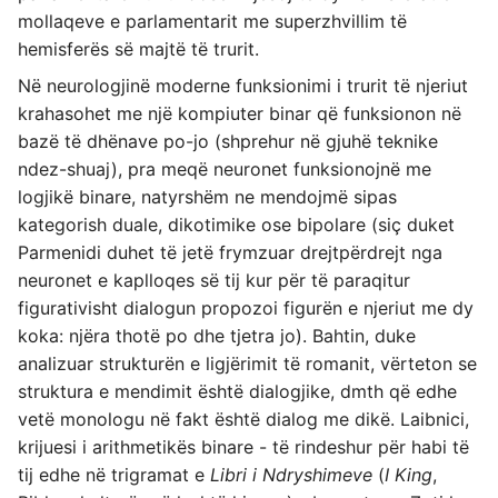
mollaqeve e parlamentarit me superzhvillim të
hemisferës së majtë të trurit.
Në neurologjinë moderne funksionimi i trurit të njeriut
krahasohet me një kompiuter binar që funksionon në
bazë të dhënave po-jo (shprehur në gjuhë teknike
ndez-shuaj), pra meqë neuronet funksionojnë me
logjikë binare, natyrshëm ne mendojmë sipas
kategorish duale, dikotimike ose bipolare (siç duket
Parmenidi duhet të jetë frymzuar drejtpërdrejt nga
neuronet e kaplloqes së tij kur për të paraqitur
figurativisht dialogun propozoi figurën e njeriut me dy
koka: njëra thotë po dhe tjetra jo). Bahtin, duke
analizuar strukturën e ligjërimit të romanit, vërteton se
struktura e mendimit është dialogjike, dmth që edhe
vetë monologu në fakt është dialog me dikë. Laibnici,
krijuesi i arithmetikës binare - të rindeshur për habi të
tij edhe në trigramat e
Libri i Ndryshimeve
(
I King
,