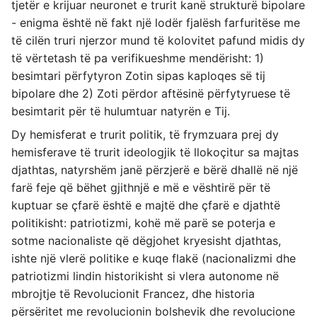
tjetër e krijuar neuronet e trurit kanë strukturë bipolare
- enigma është në fakt një lodër fjalësh farfuritëse me
të cilën truri njerzor mund të kolovitet pafund midis dy
të vërtetash të pa verifikueshme mendërisht: 1)
besimtari përfytyron Zotin sipas kaploqes së tij
bipolare dhe 2) Zoti përdor aftësinë përfytyruese të
besimtarit për të hulumtuar natyrën e Tij.
Dy hemisferat e trurit politik, të frymzuara prej dy
hemisferave të trurit ideologjik të llokoçitur sa majtas
djathtas, natyrshëm janë përzjerë e bërë dhallë në një
farë feje që bëhet gjithnjë e më e vështirë për të
kuptuar se çfarë është e majtë dhe çfarë e djathtë
politikisht: patriotizmi, kohë më parë se poterja e
sotme nacionaliste që dëgjohet kryesisht djathtas,
ishte një vlerë politike e kuqe flakë (nacionalizmi dhe
patriotizmi lindin historikisht si vlera autonome në
mbrojtje të Revolucionit Francez, dhe historia
përsëritet me revolucionin bolshevik dhe revolucione