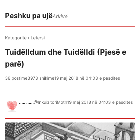
Peshku pa ujë
Arkivë
Kategoritë
›
Letërsi
Tuidëlldum dhe Tuidëlldi (Pjesë e
parë)
38 postime
3973 shikime
19 maj 2018 në 04:03 e pasdites
..... ......
@InkuizitoriMoth
19 maj 2018 në 04:03 e pasdites