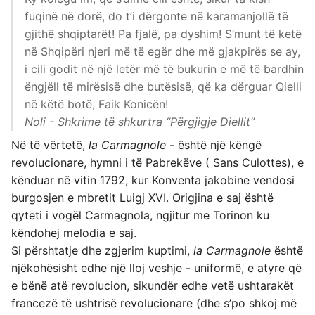
fuqinë në dorë, do t’i dërgonte në karamanjollë të
gjithë shqiptarët! Pa fjalë, pa dyshim! S’munt të ketë
në Shqipëri njeri më të egër dhe më gjakpirës se ay,
i cili godit në një letër më të bukurin e më të bardhin
ëngjëll të mirësisë dhe butësisë, që ka dërguar Qielli
në këtë botë, Faik Konicën!
Noli - Shkrime të shkurtra “Përgjigje Diellit”
Në të vërtetë,
la Carmagnole
- është një këngë
revolucionare, hymni i të Pabrekëve ( Sans Culottes), e
kënduar në vitin 1792, kur Konventa jakobine vendosi
burgosjen e mbretit Luigj XVI. Origjina e saj është
qyteti i vogël Carmagnola, ngjitur me Torinon ku
këndohej melodia e saj.
Si përshtatje dhe zgjerim kuptimi,
la Carmagnole
është
njëkohësisht edhe një lloj veshje - uniformë, e atyre që
e bënë atë revolucion, sikundër edhe vetë ushtarakët
francezë të ushtrisë revolucionare (dhe s’po shkoj më