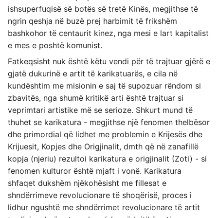
ishsuperfuqisë së botës së tretë Kinës, megjithse të
ngrin qeshja në buzë prej harbimit të frikshëm
bashkohor të centaurit kinez, nga mesi e lart kapitalist
e mes e poshtë komunist.
Fatkeqsisht nuk është këtu vendi për të trajtuar gjërë e
gjatë dukurinë e artit të karikatuarës, e cila në
kundështim me misionin e saj të supozuar rëndom si
zbavitës, nga shumë kritikë arti është trajtuar si
veprimtari artistike më se serioze. Shkurt mund të
thuhet se karikatura - megjithse një fenomen thelbësor
dhe primordial që lidhet me problemin e Krijesës dhe
Krijuesit, Kopjes dhe Origjinalit, dmth që në zanafillë
kopja (njeriu) rezultoi karikatura e origjinalit (Zoti) - si
fenomen kulturor është mjaft i vonë. Karikatura
shfaqet dukshëm njëkohësisht me fillesat e
shndërrimeve revolucionare të shoqërisë, proces i
lidhur ngushtë me shndërrimet revolucionare të artit