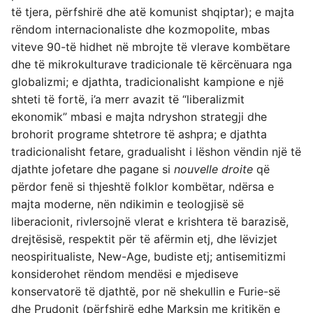
të tjera, përfshirë dhe atë komunist shqiptar); e majta
rëndom internacionaliste dhe kozmopolite, mbas
viteve 90-të hidhet në mbrojte të vlerave kombëtare
dhe të mikrokulturave tradicionale të kërcënuara nga
globalizmi; e djathta, tradicionalisht kampione e një
shteti të fortë, i’a merr avazit të “liberalizmit
ekonomik” mbasi e majta ndryshon strategji dhe
brohorit programe shtetrore të ashpra; e djathta
tradicionalisht fetare, gradualisht i lëshon vëndin një të
djathte jofetare dhe pagane si
nouvelle droite
që
përdor fenë si thjeshtë folklor kombëtar, ndërsa e
majta moderne, nën ndikimin e teologjisë së
liberacionit, rivlersojnë vlerat e krishtera të barazisë,
drejtësisë, respektit për të afërmin etj, dhe lëvizjet
neospiritualiste, New-Age, budiste etj; antisemitizmi
konsiderohet rëndom mendësi e mjediseve
konservatorë të djathtë, por në shekullin e Furie-së
dhe Prudonit (përfshirë edhe Marksin me kritikën e