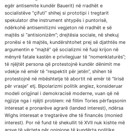
egër antisemite kundër Bauerit) në rradhët e
socialistëve “çifuti” shihej si prototipi i tregtarit
spekulator dhe instrument shtypës i puntorisë,
ndërkohë antisemitizmi vegjeton në rradhët e së
majtës si “antisionizëm”; drejtësia sociale, në shekuj
pronësi e të majtës, kundërshtohet prej së djathtës me
argumentin e “majtë” që socializmi në fuqi krijon në
mënyrë fatale kastën e privilegjuar të “nomenklaturës”;
të njëjtët persona që protestojnë kundër dënimit me
vdekje në emër të “respektit për jetën”, shihen të
protestojnë në mbështetje të abortit në emër të “lirisë
për vrasje” etj. Bipolarizmi politik anglez, konsideruar
modeli origjinal i demokracisë moderne, vuan që në
ngjizje nga i njëjti problem: në fillim Tories përfaqsonin
interesat e pronarëve agrarë (landed interest), ndërsa
Wighs interesat e tregtarëve dhe të financës (monied
interest). Por në fund të shekullit të XVII nuk kishte më
arsye të vërteta për opinione të kundërta politike,