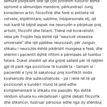
sëmurë psiqikisht dhe që çdo prodhim kulturor është
siptomë e sëmundjes mendore, përkundrazi Jung
konsideron artin, filozofinë dhe fenë si entitete në
vetvete, shpëtimtare, sublime, mbipersonale etj, që
nuk kanë të bëjnë aspak me neurozën e përjetuar prej
artistit, filozofit dhe fetarit. Thënë më konkretisht:
nëse për Frojdin feja është një “neurozë obsesive
universale” dhe një pjellëse neurozash, për Jungun
shkaku i neurozës është pikërisht mungesa e fesë, dhe
shërimi i pacientit është rifitimi e përmasës së humbur
fetare. Duket sheshit që ata grijnë sallatë për të njëjtën
gjë të parë nga pozicione të kundërta - tamam si
pacientët e tyre të sakatosur prej konfliktit midis
koshiencës dhe subkoshiencës - pa i rënë në të që
pozicionet e kundërt mund të janë edhe
komplementarë si shkaku me pasojën. Kjo është
rëndom situata ku vërdalloset i gjithë debati filozofik
dhe shkencor, ilustruar përsosur edhe nga dy shëmbuj