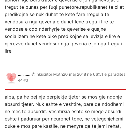
tregut te punes per fuqi punetore.republikanet te cilet
predikojne se nuk duhet te kete fare rregulla te
vendosura nga qeveria e duhet lene tregu i lire te
vendose e cdo nderhyrje te qeverise e quajne
socializem ne kete pike predikojne se levizja e lire e
njerezve duhet vendosur nga qeveria e jo nga tregu i
lire.
..... ......
@InkuizitoriMoth
20 maj 2018 në 06:51 e paradites
↩ #3
alba, pa he bej nje perpjekje tjeter se mos gje ndonje
absurd tjeter. Nuk eshte e veshtire, pare qe ndodhemi
ne mes te absurdit. Veshtirsia eshte se meqe absurdi
eshte i paduruar per neuronet tone, ne vetegenjehemi
duke e mos pare kastile, ne menyre qe te jemi rehat,