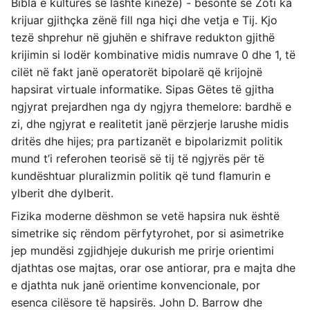
Bibla e kulturës së lashtë kineze) - besonte se Zoti ka
krijuar gjithçka zënë fill nga hiçi dhe vetja e Tij. Kjo
tezë shprehur në gjuhën e shifrave redukton gjithë
krijimin si lodër kombinative midis numrave 0 dhe 1, të
cilët në fakt janë operatorët bipolarë që krijojnë
hapsirat virtuale informatike. Sipas Gëtes të gjitha
ngjyrat prejardhen nga dy ngjyra themelore: bardhë e
zi, dhe ngjyrat e realitetit janë përzjerje larushe midis
dritës dhe hijes; pra partizanët e bipolarizmit politik
mund t’i referohen teorisë së tij të ngjyrës për të
kundështuar pluralizmin politik që tund flamurin e
ylberit dhe dylberit.
Fizika moderne dëshmon se vetë hapsira nuk është
simetrike siç rëndom përfytyrohet, por si asimetrike
jep mundësi zgjidhjeje dukurish me prirje orientimi
djathtas ose majtas, orar ose antiorar, pra e majta dhe
e djathta nuk janë orientime konvencionale, por
esenca cilësore të hapsirës. John D. Barrow dhe