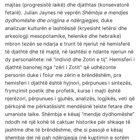
majtas (progresistë laikë) dhe djathtas (konsevatorë
fetarë). Julian Jaynes në veprën
Shëmbja e mendjes
dydhomëshe dhe origjina e ndërgjegjes
, duke
analizuar kulturën e lashtësisë (kryesisht letërsi dhe
arkeologji mesopotamike, helenike dhe hebraike)
mbron tezën se ndarja e trurit të njeriut në hemisferë
të djathtë dhe të majtë, në lashtësi e ndante njeriun në
dy personalitete: në “individ dhe Zotin e tij”. Hemisferi i
djathtë banohej nga “zëri i Zotit” që udhëzonte
personin duke i folur me zërin e brëndëshëm, pra
hemisferi i djathtë është hyjnori, përpunues i sintezës,
frymzimit poetik dhe profetik, kurse i majti është
njerëzori, përpunues i gjuhës, analizës, logjikës, veti që
përkojnë me përkatësisht mendësinë teiste fetare dhe
umaniste laike. Shëmbja e kësaj “mendje dydhomëshe”
ndodh në një kohë të caktuar historike për shkaqe të
jashtme dhe të brëndëshme, dhe si pasojë e kësaj
shembje del në pah ndërgjegja (në kuptimin e sotëm