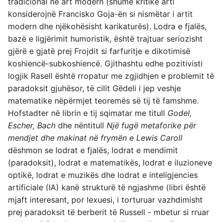
tradicional në art modern (shumë kritikë arti
konsiderojnë Francisko Goja-ën si nismëtar i artit
modern dhe njëkohësisht karikaturës). Lodra e fjalës,
bazë e ligjërimit humoristik, është trajtuar seriozisht
gjërë e gjatë prej Frojdit si farfuritje e dikotimisë
koshiencë-subkoshiencë. Gjithashtu edhe pozitivisti
logjik Rasell është rropatur me zgjidhjen e problemit të
paradoksit gjuhësor, të cilit Gëdeli i jep veshje
matematike nëpërmjet teoremës së tij të famshme.
Hofstadter në librin e tij sqimatar me titull
Godel,
Escher, Bach
dhe nëntitull
Një fugë metaforike për
mendjet dhe makinat në frymën e Lewis Caroll
dëshmon se lodrat e fjalës, lodrat e mendimit
(paradoksit), lodrat e matematikës, lodrat e iluzioneve
optikë, lodrat e muzikës dhe lodrat e inteligjencies
artificiale (IA) kanë strukturë të ngjashme (libri është
mjaft interesant, por lexuesi, i torturuar vazhdimisht
prej paradoksit të berberit të Russell - mbetur si rruar