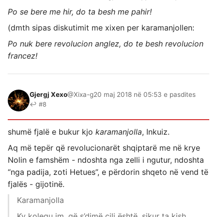
Po se bere me hir, do ta besh me pahir!
(dmth sipas diskutimit me xixen per karamanjollen:
Po nuk bere revolucion anglez, do te besh revolucion
francez!
Gjergj Xexo
@Xixa-g
20 maj 2018 në 05:53 e pasdites
↩ #8
shumë fjalë e bukur kjo
karamanjolla
, Inkuiz.
Aq më tepër që revolucionarët shqiptarë me në krye
Nolin e famshëm - ndoshta nga zelli i ngutur, ndoshta
“nga padija, zoti Hetues”, e përdorin shqeto në vend të
fjalës - gijotinë.
Karamanjolla
Ky kolegu im, që s’dimë cili është, sikur ta kish