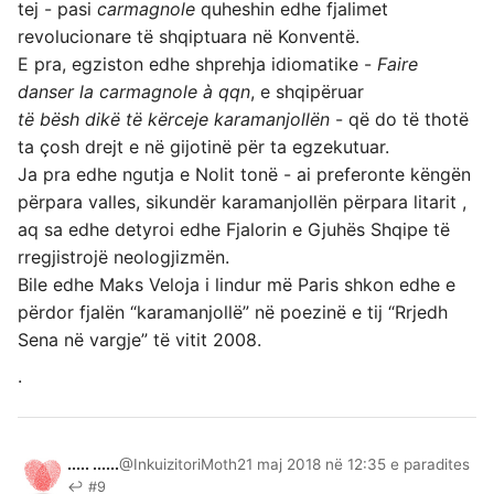
tej - pasi
carmagnole
quheshin edhe fjalimet
revolucionare të shqiptuara në Konventë.
E pra, egziston edhe shprehja idiomatike -
Faire
danser la carmagnole à qqn
, e shqipëruar
të bësh dikë të kërceje karamanjollën
- që do të thotë
ta çosh drejt e në gijotinë për ta egzekutuar.
Ja pra edhe ngutja e Nolit tonë - ai preferonte këngën
përpara valles, sikundër karamanjollën përpara litarit ,
aq sa edhe detyroi edhe Fjalorin e Gjuhës Shqipe të
rregjistrojë neologjizmën.
Bile edhe Maks Veloja i lindur më Paris shkon edhe e
përdor fjalën “karamanjollë” në poezinë e tij “Rrjedh
Sena në vargje” të vitit 2008.
.
..... ......
@InkuizitoriMoth
21 maj 2018 në 12:35 e paradites
↩ #9