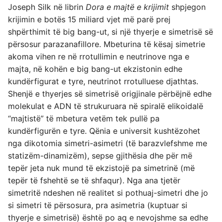
Joseph Silk në librin
Dora e majtë e krijimit
shpjegon
krijimin e botës 15 miliard vjet më parë prej
shpërthimit të big bang-ut, si një thyerje e simetrisë së
përsosur parazanafillore. Mbeturina të kësaj simetrie
akoma vihen re në rrotullimin e neutrinove nga e
majta, në kohën e big bang-ut ekzistonin edhe
kundërfigurat e tyre, neutrinot rrotulluese djathtas.
Shenjë e thyerjes së simetrisë origjinale përbëjnë edhe
molekulat e ADN të strukuruara në spiralë elikoidalë
“majtistë” të mbetura vetëm tek pullë pa
kundërfigurën e tyre. Qënia e universit kushtëzohet
nga dikotomia simetri-asimetri (të barazvlefshme me
statizëm-dinamizëm), sepse gjithësia dhe për më
tepër jeta nuk mund të ekzistojë pa simetrinë (më
tepër të fshehtë se të shfaqur). Nga ana tjetër
simetritë ndeshen në realitet si pothuaj-simetri dhe jo
si simetri të përsosura, pra asimetria (kuptuar si
thyerje e simetrisë) është po aq e nevojshme sa edhe