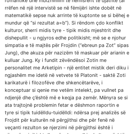
romantike dhe mbizhvillim të hemisferit të djathtë (ai
rrëfen në një intervistë se në fëmijëri ishte dobët në
matematikë sepse nuk arrinte të kuptonte se si bëhej e
mundur që “si rezultat a=b”). Si rëndom çdo konflikt
kulturor, sherri midis tyre - tipik midis mjeshtrit dhe
dishepullit - u ngjyros edhe politikisht; më se e njohur
simpatia e të majtës për Frojdin (“ebreun pa Zot” sipas
Jung), dhe akuza për nazizëm të maskuar për arianin e
kulluar Jung. Ky i fundit zëvëndësoi Zotin me
personalitet me Arketipin - një entitet mistik deri diku i
ngjashëm me idetë në vetvete të Platonit - saktë Zoti
karikaturë i filozofëve dhe shkencëtarëve, i
konceptuar si qenie me vetëm intelekt, pa vullnet pa
ndjenjë dhe ç’është më e keqja pa zemër. Mënyra se si
ata trajtojnë problemin fetar e dëshmon raportin e
tyre si tipik tuidëlldu-tuidëlldi: ndërsa prej analizës së
Frojdit për kulturën në përgjithsi dhe për fenë në
veçanti rezulton se njerzimi në përgjithsi është i