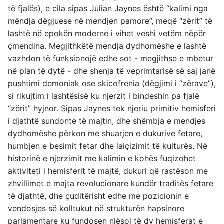
të fjalës), e cila sipas Julian Jaynes është “kalimi nga
mëndja dëgjuese në mendjen pamore”, meqë “zërit” të
lashtë në epokën moderne i vihet veshi vetëm nëpër
çmendina. Megjithkëtë mendja dydhomëshe e lashtë
vazhdon të funksionojë edhe sot - megjithse e mbetur
në plan të dytë - dhe shenja të veprimtarisë së saj janë
pushtimi demoniak ose skicofrenia (dëgjimi i “zërave”),
si rikujtim i lashtësisë ku njerzit i bindeshin pa fjalë
“zërit” hyjnor. Sipas Jaynes tek njeriu primitiv hemisferi
i djathtë sundonte të majtin, dhe shëmbja e mendjes
dydhomëshe përkon me shuarjen e dukurive fetare,
humbjen e besimit fetar dhe laiçizimit të kulturës. Në
historinë e njerzimit me kalimin e kohës fuqizohet
aktiviteti i hemisferit të majtë, dukuri që rastëson me
zhvillimet e majta revolucionare kundër traditës fetare
të djathtë, dhe çuditërisht edhe me pozicionin e
vendosjes së kolltukut në strukturën hapsinore
parlamentare ku fundosen njësoj të dy hemisferat e