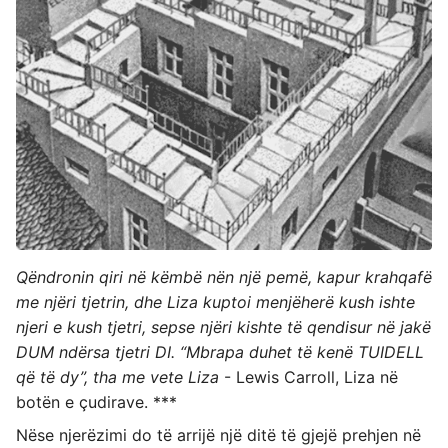
Qëndronin qiri në këmbë nën një pemë, kapur krahqafë
me njëri tjetrin, dhe Liza kuptoi menjëherë kush ishte
njeri e kush tjetri, sepse njëri kishte të qendisur në jakë
DUM ndërsa tjetri DI. “Mbrapa duhet të kenë TUIDELL
që të dy”, tha me vete Liza
- Lewis Carroll, Liza në
botën e çudirave. ***
Nëse njerëzimi do të arrijë një ditë të gjejë prehjen në