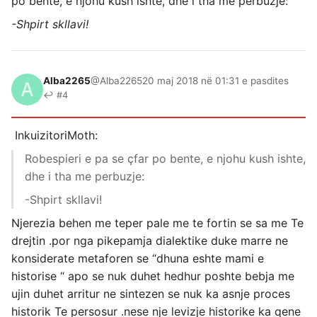
po bente, e njohu kush ishte, dhe i tha me perbuzje:
-Shpirt skllavi!
Alba2265
@Alba2265
20 maj 2018 në 01:31 e pasdites
↩ #4
InkuizitoriMoth:
Robespieri e pa se çfar po bente, e njohu kush ishte,
dhe i tha me perbuzje:
-Shpirt skllavi!
Njerezia behen me teper pale me te fortin se sa me Te
drejtin .por nga pikepamja dialektike duke marre ne
konsiderate metaforen se “dhuna eshte mami e
historise “ apo se nuk duhet hedhur poshte bebja me
ujin duhet arritur ne sintezen se nuk ka asnje proces
historik Te persosur .nese nje levizje historike ka qene