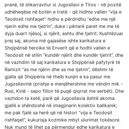
pranë, të shkarravitur si Jugosllavi e Titos - në pozitë
udhëheqëse në botën e tretë - që hidhte vallen “vija e
Teodosit rishfaqet” hidhu e përdridhu “edhe me një
njerin edhe me tjetrin”, duke i përlarë paret me me të
dyja duart njësoj, si njërit, ashtu dhe tjetrit. Kushtëzuar
prej saj, akoma më gajasëse ishte karikatura e
Shqipërisë heroike të Enverit që e hodhi vallen e
Teodosit në stilin “kundër njërit dhe kundër tjetrit”, dhe
në vazhdim të saj karikatura e Shqipërisë pafytyrë të
Ramizit “as me njërin dhe as me tjetrin”, dëshmi të
gjalla që Shqipëria në thelb kunjin e ka pasur me
Jugosllavinë (prishje e menjëhershme me vëndin mik -
Rusi, Kinë - sapo fillon të puqë qiqrrat me serbët). Dhe
vazhdon ta ketë, parë që Jugosllavia është akoma
gjallë e shëndoshë në imagjinarin kolektiv ballkanik;
me pak fjalë sa herë që në histori “vija e Teodosit
rishfaqet”, kukurisja kozmike mbyt ulurimat tokësore.
Nuk mund të lihet pa përmendur edhe karikatura e