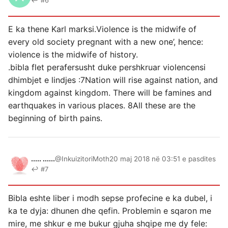
↩ #6
E ka thene Karl marksi.Violence is the midwife of
every old society pregnant with a new one’, hence:
violence is the midwife of history.
.bibla flet perafersusht duke pershkruar violencensi
dhimbjet e lindjes :7Nation will rise against nation, and
kingdom against kingdom. There will be famines and
earthquakes in various places. 8All these are the
beginning of birth pains.
..... ......
@InkuizitoriMoth
20 maj 2018 në 03:51 e pasdites
↩ #7
Bibla eshte liber i modh sepse profecine e ka dubel, i
ka te dyja: dhunen dhe qefin. Problemin e sqaron me
mire, me shkur e me bukur gjuha shqipe me dy fele: