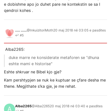
e dobishme apo jo duhet pare ne kontekstin se sa I
qendroi kohes .
..... ......
@InkuizitoriMoth
20 maj 2018 në 03:05 e pasdites
↩ #5
Alba2265:
duke marre ne konsiderate metaforen se “dhuna
eshte mami e historise"
Eshte shkruar ne Bibel kjo gje?
Kam pershtypjen se nuk ke kuptuar se çfare desha me
thene. Megjithate s’ka gje, je me rehat.
Alba2265
@Alba2265
20 maj 2018 në 03:40 e pasdites