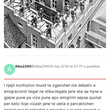
Alba2265
@Alba2265
19 maj 2018 në 07:01 e pasdites
I njejti konfuzion mund te zgjerohet me debatin e
emigracionit ilegal ne shba.ilegale jane ata qe hyne e
gjejne pune pa vize pune apo emigrimi sepse quotat
per keto lloje vizash jane te uleta e percaktohen
apriori nga burokratet e qeverise e jo nga nevojat e