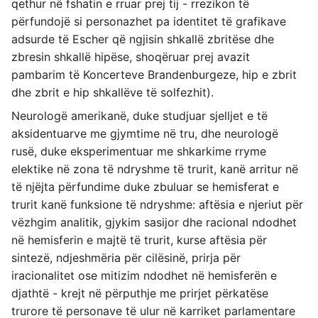
qethur në fshatin e rruar prej tij - rrezikon të
përfundojë si personazhet pa identitet të grafikave
adsurde të Escher që ngjisin shkallë zbritëse dhe
zbresin shkallë hipëse, shoqëruar prej avazit
pambarim të Koncerteve Brandenburgeze, hip e zbrit
dhe zbrit e hip shkallëve të solfezhit).
Neurologë amerikanë, duke studjuar sjelljet e të
aksidentuarve me gjymtime në tru, dhe neurologë
rusë, duke eksperimentuar me shkarkime rryme
elektike në zona të ndryshme të trurit, kanë arritur në
të njëjta përfundime duke zbuluar se hemisferat e
trurit kanë funksione të ndryshme: aftësia e njeriut për
vëzhgim analitik, gjykim sasijor dhe racional ndodhet
në hemisferin e majtë të trurit, kurse aftësia për
sintezë, ndjeshmëria për cilësinë, prirja për
iracionalitet ose mitizim ndodhet në hemisferën e
djathtë - krejt në përputhje me prirjet përkatëse
trurore të personave të ulur në karriket parlamentare