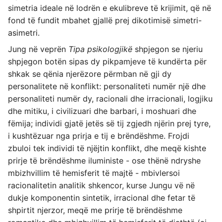
simetria ideale në lodrën e ekulibreve të krijimit, që në
fond të fundit mbahet gjallë prej dikotimisë simetri-
asimetri.
Jung në veprën
Tipa psikologjikë
shpjegon se njeriu
shpjegon botën sipas dy pikpamjeve të kundërta për
shkak se qënia njerëzore përmban në gji dy
personalitete në konflikt: personaliteti numër një dhe
personaliteti numër dy, racionali dhe irracionali, logjiku
dhe mitiku, i civilizuari dhe barbari, i moshuari dhe
fëmija; individi gjatë jetës së tij zgjedh njërin prej tyre,
i kushtëzuar nga prirja e tij e brëndëshme. Frojdi
zbuloi tek individi të njëjtin konflikt, dhe meqë kishte
prirje të brëndëshme iluministe - ose thënë ndryshe
mbizhvillim të hemisferit të majtë - mbivlersoi
racionalitetin analitik shkencor, kurse Jungu vë në
dukje komponentin sintetik, irracional dhe fetar të
shpirtit njerzor, meqë me prirje të brëndëshme