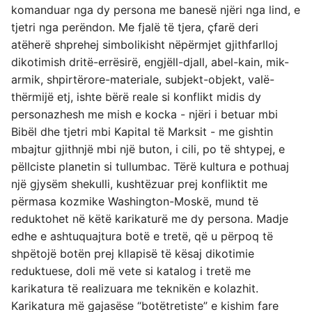
komanduar nga dy persona me banesë njëri nga lind, e
tjetri nga perëndon. Me fjalë të tjera, çfarë deri
atëherë shprehej simbolikisht nëpërmjet gjithfarlloj
dikotimish dritë-errësirë, engjëll-djall, abel-kain, mik-
armik, shpirtërore-materiale, subjekt-objekt, valë-
thërmijë etj, ishte bërë reale si konflikt midis dy
personazhesh me mish e kocka - njëri i betuar mbi
Bibël dhe tjetri mbi Kapital të Marksit - me gishtin
mbajtur gjithnjë mbi një buton, i cili, po të shtypej, e
pëllciste planetin si tullumbac. Tërë kultura e pothuaj
një gjysëm shekulli, kushtëzuar prej konfliktit me
përmasa kozmike Washington-Moskë, mund të
reduktohet në këtë karikaturë me dy persona. Madje
edhe e ashtuquajtura botë e tretë, që u përpoq të
shpëtojë botën prej kllapisë të kësaj dikotimie
reduktuese, doli më vete si katalog i tretë me
karikatura të realizuara me teknikën e kolazhit.
Karikatura më gajasëse “botëtretiste” e kishim fare