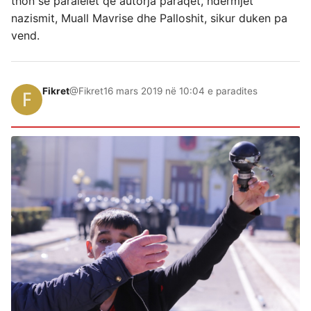
thon se paralelet qe autorja paraqet, ndermjet
nazismit, Muall Mavrise dhe Palloshit, sikur duken pa
vend.
Fikret
@Fikret
16 mars 2019 në 10:04 e paradites