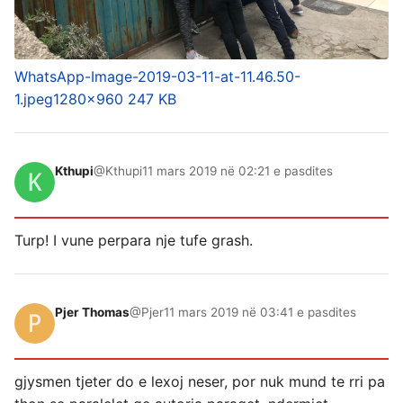
WhatsApp-Image-2019-03-11-at-11.46.50-
1.jpeg
1280×960 247 KB
Kthupi
@Kthupi
11 mars 2019 në 02:21 e pasdites
Turp! I vune perpara nje tufe grash.
Pjer Thomas
@Pjer
11 mars 2019 në 03:41 e pasdites
gjysmen tjeter do e lexoj neser, por nuk mund te rri pa