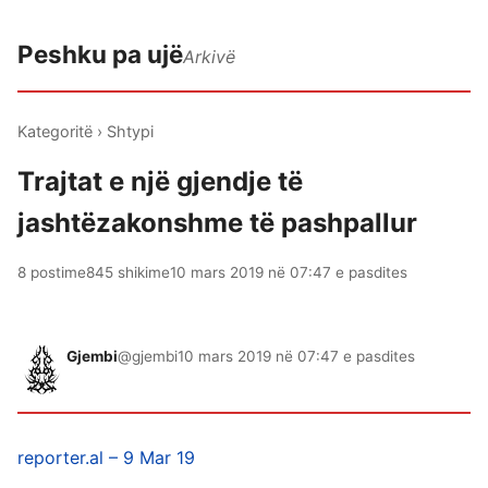
Peshku pa ujë
Arkivë
Kategoritë
›
Shtypi
Trajtat e një gjendje të
jashtëzakonshme të pashpallur
8 postime
845 shikime
10 mars 2019 në 07:47 e pasdites
Gjembi
@gjembi
10 mars 2019 në 07:47 e pasdites
reporter.al – 9 Mar 19