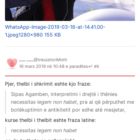
WhatsApp-Image-2019-03-16-at-14.41.00-
1.jpeg
1280×980 155 KB
..... ......
@InkuizitoriMoth
16 mars 2019 në 10:48 e paradites
↩ #6
Pjer, thelbi i shkrimit eshte kjo fraze:
Sipas Agamben, interpretimi i drejtë i thënies
necessitas legem non habet
, pra ai që përputhet me
botëkuptimin e antikitetit por edhe atë mesjetar,
kurse thelbi i thelbit eshte fraza latine:
necessitas legem non habet