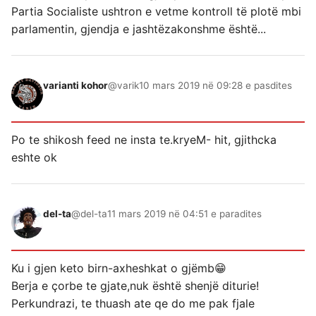
Partia Socialiste ushtron e vetme kontroll të plotë mbi
parlamentin, gjendja e jashtëzakonshme është...
varianti kohor
@varik
10 mars 2019 në 09:28 e pasdites
Po te shikosh feed ne insta te.kryeM- hit, gjithcka
eshte ok
del-ta
@del-ta
11 mars 2019 në 04:51 e paradites
Ku i gjen keto birn-axheshkat o gjëmb😁
Berja e çorbe te gjate,nuk është shenjë diturie!
Perkundrazi, te thuash ate qe do me pak fjale