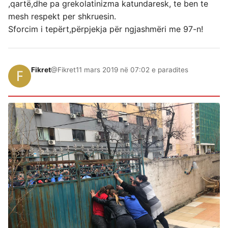
,qartë,dhe pa grekolatinizma katundaresk, te ben te
mesh respekt per shkruesin.
Sforcim i tepërt,përpjekja për ngjashmëri me 97-n!
Fikret
@Fikret
11 mars 2019 në 07:02 e paradites