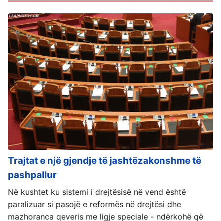
Trajtat e një gjendje të jashtëzakonshme të
pashpallur
Në kushtet ku sistemi i drejtësisë në vend është
paralizuar si pasojë e reformës në drejtësi dhe
mazhoranca qeveris me ligje speciale - ndërkohë që