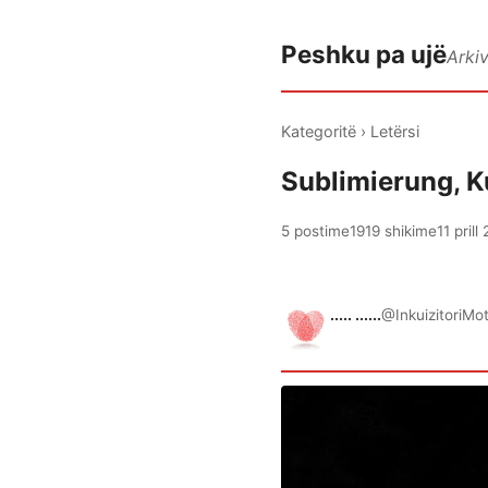
Peshku pa ujë
Arki
Kategoritë
›
Letërsi
Sublimierung, Ku
5 postime
1919 shikime
11 pril
..... ......
@InkuizitoriMo