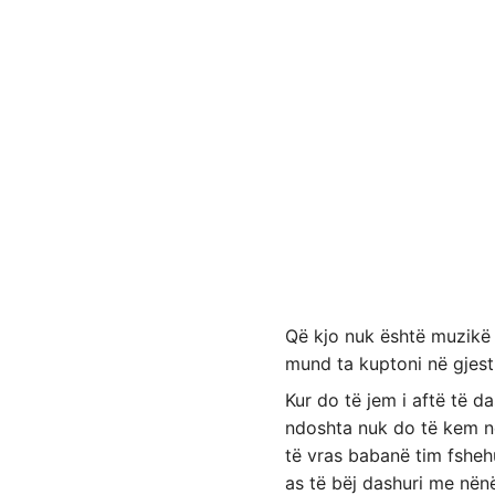
Që kjo nuk është muzikë 
mund ta kuptoni në gjesti
Kur do të jem i aftë të d
ndoshta nuk do të kem n
të vras babanë tim fsheh
as të bëj dashuri me nën