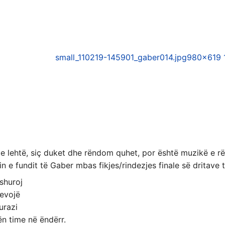
small_110219-145901_gaber014.jpg
980×619 
e lehtë, siç duket dhe rëndom quhet, por është muzikë e rë
n e fundit të Gaber mbas fikjes/rindezjes finale së dritave 
ashuroj
evojë
urazi
ën time në ëndërr.