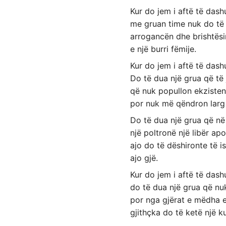
Kur do jem i aftë të dash
me gruan time nuk do të
arrogancën dhe brishtës
e një burri fëmije.
Kur do jem i aftë të dash
Do të dua një grua që të 
që nuk popullon ekziste
por nuk më qëndron lar
Do të dua një grua që në
një poltronë një libër apo
ajo do të dëshironte të i
ajo gjë.
Kur do jem i aftë të dash
do të dua një grua që nu
por nga gjërat e mëdha e
gjithçka do të ketë një k