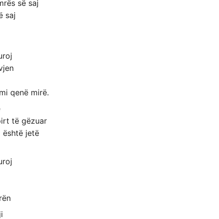
rës së saj
ë saj
uroj
vjen
mi qenë mirë.
e
irt të gëzuar
 është jetë
uroj
rën
i