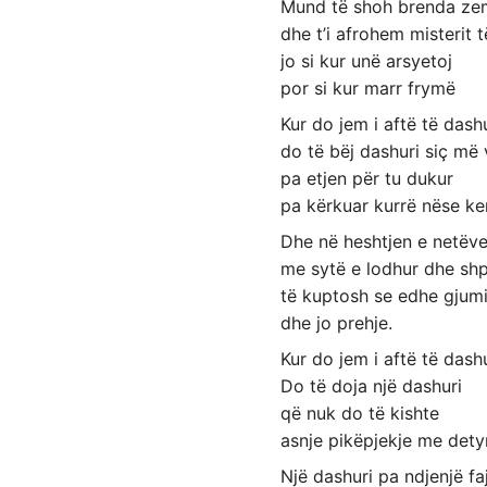
Mund të shoh brenda zem
dhe t’i afrohem misterit t
jo si kur unë arsyetoj
por si kur marr frymë
Kur do jem i aftë të dash
do të bëj dashuri siç më 
pa etjen për tu dukur
pa kërkuar kurrë nëse ke
Dhe në heshtjen e netëv
me sytë e lodhur dhe shp
të kuptosh se edhe gjumi
dhe jo prehje.
Kur do jem i aftë të dash
Do të doja një dashuri
që nuk do të kishte
asnje pikëpjekje me dety
Një dashuri pa ndjenjë faj