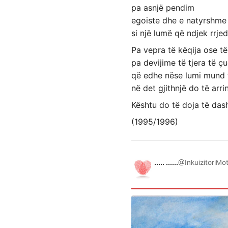
pa asnjë pendim
egoiste dhe e natyrshme
si një lumë që ndjek rrje
Pa vepra të këqija ose të
pa devijime të tjera të ç
që edhe nëse lumi mund t
në det gjithnjë do të arrin
Kështu do të doja të das
(1995/1996)
..... ......
@InkuizitoriMo