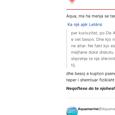
Aqua, ma ha menja se tan
Ka një ajër
Letërsi
per kuriozitet, po De 
e vet beson. Dhe kjo n
ne altar. Ne fakt kjo e
mejhane duke diskutu p
shprehje te nje shkrim
tij.
dhe besoj e kupton psene
teper i shemtuar fizikish
Neqoftese do te njohesh s
Aquamarine
@Aquama