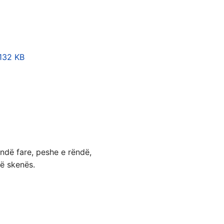
132 KB
ndë fare, peshe e rëndë,
të skenës.