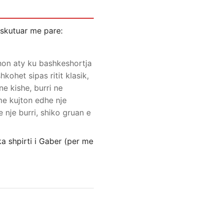
iskutuar me pare:
shon aty ku bashkeshortja
kohet sipas ritit klasik,
ne kishe, burri ne
me kujton edhe nje
 nje burri, shiko gruan e
a shpirti i Gaber (per me