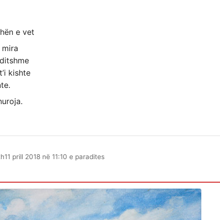
dhën e vet
 mira
uditshme
’i kishte
te.
huroja.
th
11 prill 2018 në 11:10 e paradites