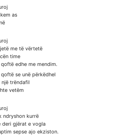
uroj
 kem as
inë
uroj
jetë me të vërtetë
ncën time
g qoftë edhe me mendim.
 qoftë se unë përkëdhel
 një trëndafil
shte vetëm
uroj
k ndryshon kurrë
 deri gjërat e vogla
uptim sepse ajo ekziston.