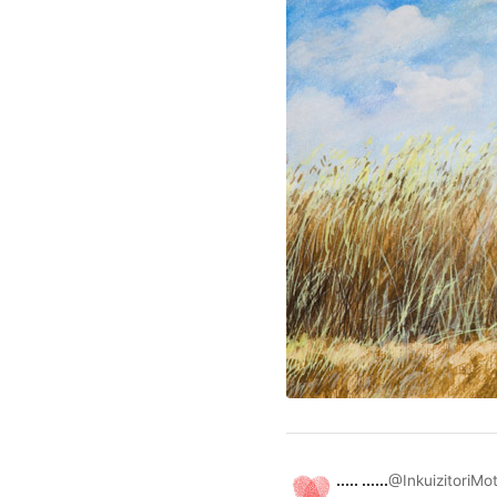
..... ......
@InkuizitoriMo