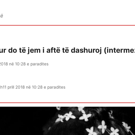
vë
r do të jem i aftë të dashuroj (interm
l 2018 në 10:28 e paradites
th
11 prill 2018 në 10:28 e paradites