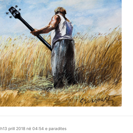
th
13 prill 2018 në 04:54 e paradites