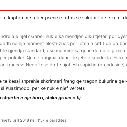
i e kupton me teper psene e fotos se shkrimit qe e kemi d
Andre a e njef? Gaber nuk e ka mendjen diku tjeter, por dy
dodh ne nje moment elektrizues per jeten e çiftit qe po bash
shte gjendja standard, ose me mire ka qene deri dje: gruaja 
er politike. Qe ne origjinal duhet te jete e kunderta. Foto 
tari francez: Neqoftese do te njohesh shpirtin (brendesine) e
 te kesaj shprehje shkrimtari freng qe tregon bukurine qe k
t si Kuazimodo, per ke nuk e njef vertet):
hpirtin e nje burri, shiko gruan e tij.
rine
13 prill 2018 në 11:57 e paradites