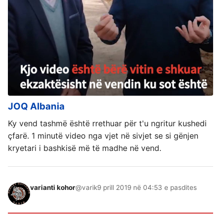
JOQ Albania
Ky vend tashmë është rrethuar për t'u ngritur kushedi
çfarë. 1 minutë video nga vjet në sivjet se si gënjen
kryetari i bashkisë më të madhe në vend.
varianti kohor
@varik
9 prill 2019 në 04:53 e pasdites