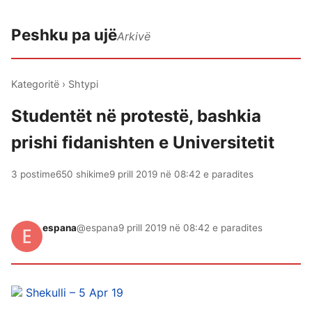
Peshku pa ujë
Arkivë
Kategoritë
›
Shtypi
Studentët në protestë, bashkia
prishi fidanishten e Universitetit
3 postime
650 shikime
9 prill 2019 në 08:42 e paradites
espana
@espana
9 prill 2019 në 08:42 e paradites
Shekulli – 5 Apr 19