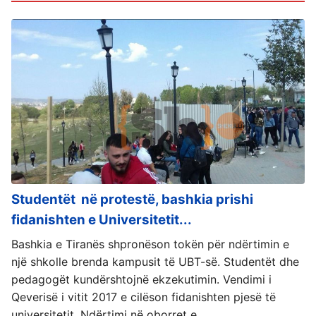
Studentët në protestë, bashkia prishi
fidanishten e Universitetit...
Bashkia e Tiranës shpronëson tokën për ndërtimin e
një shkolle brenda kampusit të UBT-së. Studentët dhe
pedagogët kundërshtojnë ekzekutimin. Vendimi i
Qeverisë i vitit 2017 e cilëson fidanishten pjesë të
universitetit. Ndërtimi në oborret e...