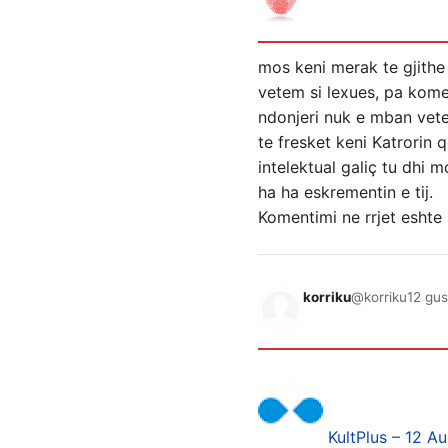
mos keni merak te gjithe
vetem si lexues, pa kome
ndonjeri nuk e mban veten
te fresket keni Katrorin
intelektual galiç tu dhi 
ha ha eskrementin e tij.
Komentimi ne rrjet eshte 
korriku
@korriku
12 gus
KultPlus – 12 A