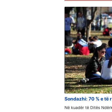
Sondazhi: 70 % e të 
Në kuadër të Ditës Ndër