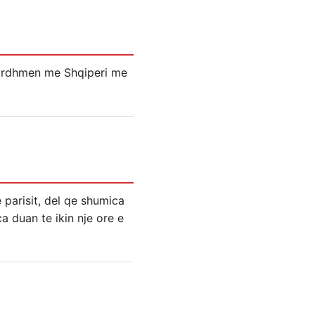
 ardhmen me Shqiperi me
 parisit, del qe shumica
a duan te ikin nje ore e