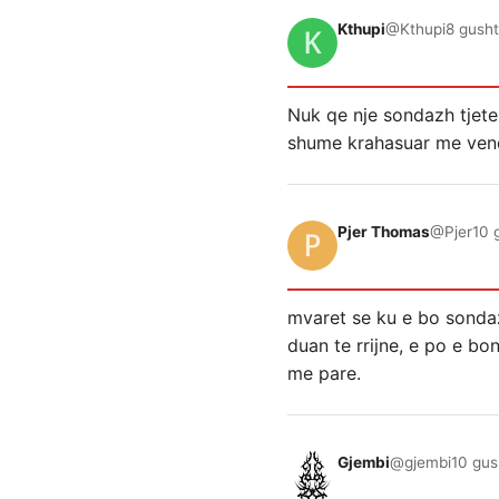
Kthupi
@Kthupi
8 gusht
Nuk qe nje sondazh tjete
shume krahasuar me vend
Pjer Thomas
@Pjer
10 
mvaret se ku e bo sondaz
duan te rrijne, e po e bo
me pare.
Gjembi
@gjembi
10 gus