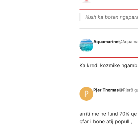
Kush ka boten ngapar
Aquamarine
@Aquama
Ka kredi kozmike ngambr
Pjer Thomas
@Pjer
8 g
arriti me ne fund 70% qe d
çfar i bone atij populli,