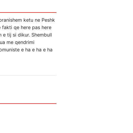
e pranishem ketu ne Peshk
 fakti qe here pas here
e tij si dikur. Shembull
rua me qendrimi
komuniste e ha e ha e ha