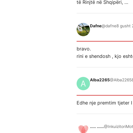
të Rinjtë në Shqipëri, …
Dafne
@dafne
8 gusht 
bravo.
rini e shendosh , kjo esh
Alba2265
@Alba2265
Edhe nje premtim tjeter I
..... ......
@InkuizitoriMo