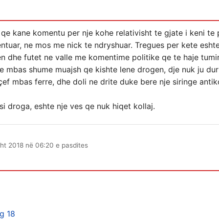
 qe kane komentu per nje kohe relativisht te gjate i keni t
ntuar, ne mos me nick te ndryshuar. Tregues per kete eshte
 dhe futet ne valle me komentime politike qe te haje tumin 
 qe mbas shume muajsh qe kishte lene drogen, dje nuk ju du
mçef mbas ferre, dhe doli ne drite duke bere nje siringe anti
si droga, eshte nje ves qe nuk hiqet kollaj.
ht 2018 në 06:20 e pasdites
ug 18