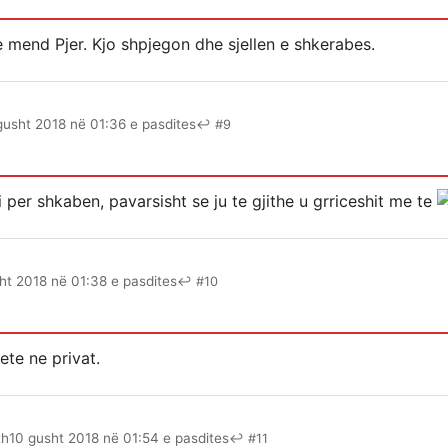
 mend Pjer. Kjo shpjegon dhe sjellen e shkerabes.
gusht 2018 në 01:36 e pasdites
↩ #9
 per shkaben, pavarsisht se ju te gjithe u grriceshit me te
ht 2018 në 01:38 e pasdites
↩ #10
ete ne privat.
th
10 gusht 2018 në 01:54 e pasdites
↩ #11