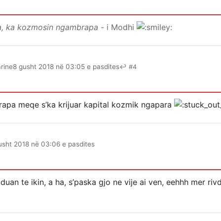
a, ka kozmosin ngambrapa
- i Modhi
rine
8 gusht 2018 në 03:05 e pasdites
↩ #4
apa meqe s’ka krijuar kapital kozmik ngapara
usht 2018 në 03:06 e pasdites
uan te ikin, a ha, s’paska gjo ne vije ai ven, eehhh mer rivde