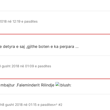
2018 në 12:19 e pasdites
te detyra e saj ,gjithe boten e ka perpara …
8 gusht 2018 në 01:09 e pasdites
 mbajtur .Faleminderit Rilindje
th
8 gusht 2018 në 01:15 e pasdites
↩ #2