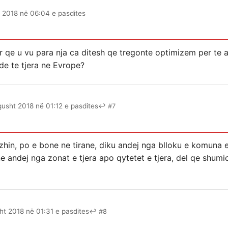
 2018 në 06:04 e pasdites
r qe u vu para nja ca ditesh qe tregonte optimizem per te
e te tjera ne Evrope?
gusht 2018 në 01:12 e pasdites
↩ #7
hin, po e bone ne tirane, diku andej nga blloku e komuna e
ne andej nga zonat e tjera apo qytetet e tjera, del qe shumic
ht 2018 në 01:31 e pasdites
↩ #8