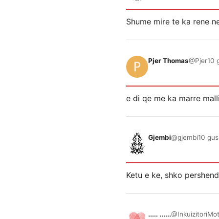
Shume mire te ka rene ne
Pjer Thomas
@Pjer
10 
e di qe me ka marre malli
Gjembi
@gjembi
10 gus
Ketu e ke, shko pershend
..... ......
@InkuizitoriMo