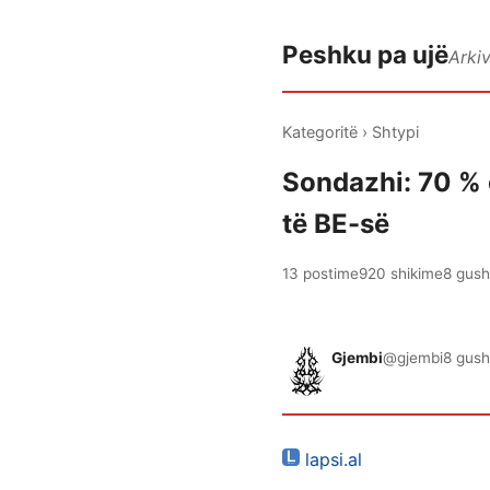
Peshku pa ujë
Arki
Kategoritë
›
Shtypi
Sondazhi: 70 % e
të BE-së
13 postime
920 shikime
8 gush
Gjembi
@gjembi
8 gush
lapsi.al