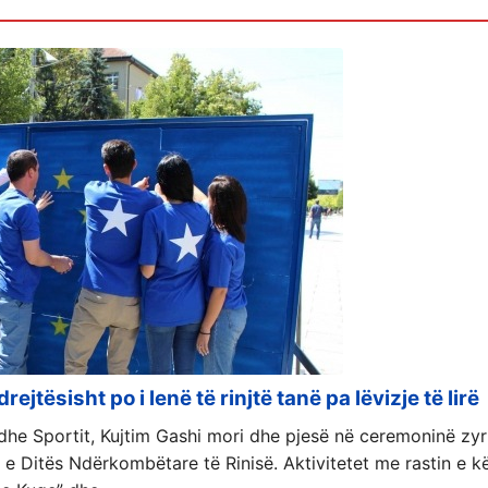
rejtësisht po i lenë të rinjtë tanë pa lëvizje të lirë
së dhe Sportit, Kujtim Gashi mori dhe pjesë në ceremoninë zyr
 e Ditës Ndërkombëtare të Rinisë. Aktivitetet me rastin e kë