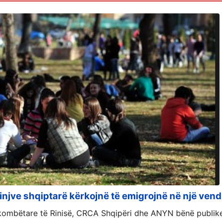
rinjve shqiptarë kërkojnë të emigrojnë në një vend
kombëtare të Rinisë, CRCA Shqipëri dhe ANYN bënë publik