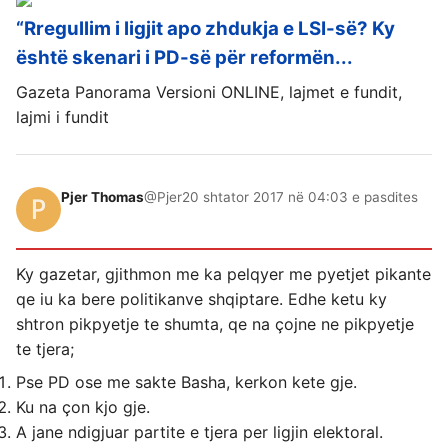
“Rregullim i ligjit apo zhdukja e LSI-së? Ky
është skenari i PD-së për reformën...
Gazeta Panorama Versioni ONLINE, lajmet e fundit,
lajmi i fundit
Pjer Thomas
@Pjer
20 shtator 2017 në 04:03 e pasdites
Ky gazetar, gjithmon me ka pelqyer me pyetjet pikante
qe iu ka bere politikanve shqiptare. Edhe ketu ky
shtron pikpyetje te shumta, qe na çojne ne pikpyetje
te tjera;
Pse PD ose me sakte Basha, kerkon kete gje.
Ku na çon kjo gje.
A jane ndigjuar partite e tjera per ligjin elektoral.