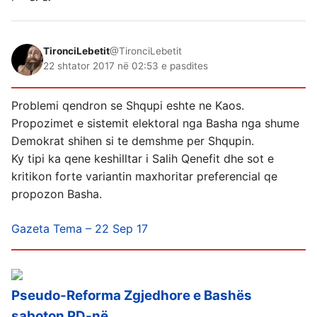
TironciLebetit
@TironciLebetit
22 shtator 2017 në 02:53 e pasdites
Problemi qendron se Shqupi eshte ne Kaos.
Propozimet e sistemit elektoral nga Basha nga shume
Demokrat shihen si te demshme per Shqupin.
Ky tipi ka qene keshilltar i Salih Qenefit dhe sot e
kritikon forte variantin maxhoritar preferencial qe
propozon Basha.
Gazeta Tema – 22 Sep 17
Pseudo-Reforma Zgjedhore e Bashës
saboton PD-në