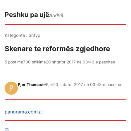
Peshku pa ujë
Arkivë
Kategoritë
›
Shtypi
Skenare te reformës zgjedhore
5 postime
700 shikime
20 shtator 2017 në 03:43 e pasdites
Pjer Thomas
@Pjer
20 shtator 2017 në 03:43 e pasdites
panorama.com.al