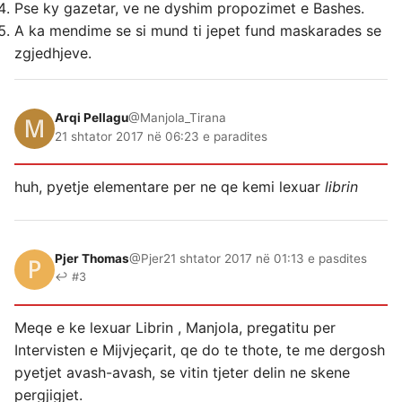
Pse ky gazetar, ve ne dyshim propozimet e Bashes.
A ka mendime se si mund ti jepet fund maskarades se
zgjedhjeve.
Arqi Pellagu
@Manjola_Tirana
21 shtator 2017 në 06:23 e paradites
huh, pyetje elementare per ne qe kemi lexuar
librin
Pjer Thomas
@Pjer
21 shtator 2017 në 01:13 e pasdites
↩ #3
Meqe e ke lexuar Librin , Manjola, pregatitu per
Intervisten e Mijvjeçarit, qe do te thote, te me dergosh
pyetjet avash-avash, se vitin tjeter delin ne skene
pergjigjet.