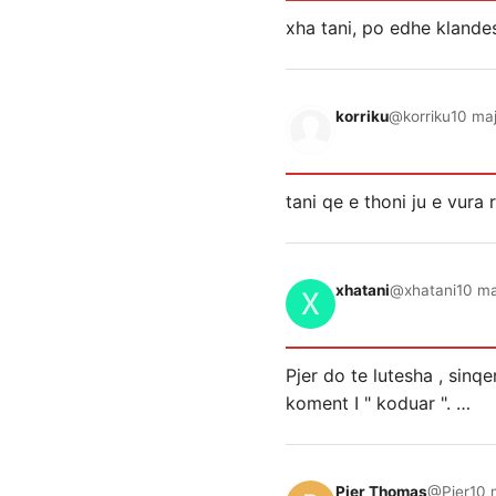
xha tani, po edhe kland
korriku
@korriku
10 maj
tani qe e thoni ju e vura 
xhatani
@xhatani
10 ma
Pjer do te lutesha , sinq
koment I " koduar ". …
Pjer Thomas
@Pjer
10 