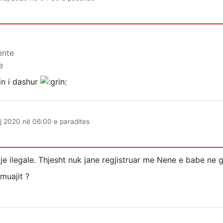
ente
e
fin i dashur
j 2020 në 06:00 e paradites
je ilegale. Thjesht nuk jane regjistruar me Nene e babe ne gj
 muajit ?