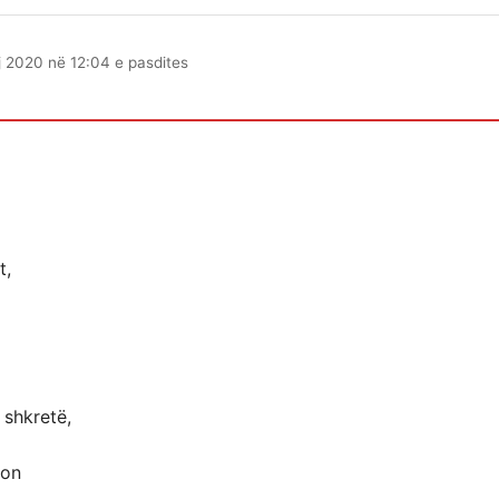
 2020 në 12:04 e pasdites
t,
 shkretë,
don