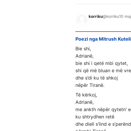
korriku
@korriku
10 maj
Poezi nga Mitrush Kuteli
Bie shi,
Adrianë,
bie shi i qetë mbi qytet,
shi që më bluan e më vre
dhe s’di ku të shkoj
nëpër Tiranë.
Të kërkoj,
Adrianë,
me ankth nëpër qytetn’ e
ku shtrydhen retë
dhe diell s’lind e s’perën