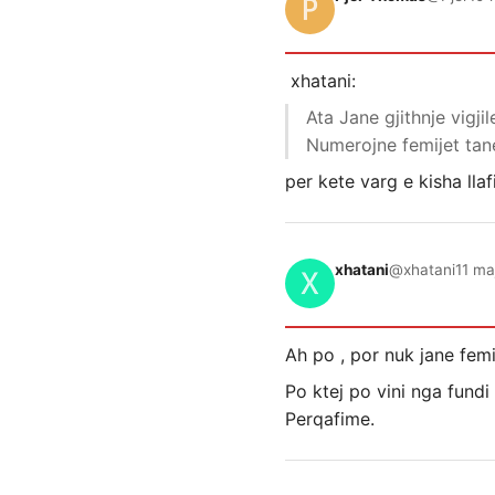
xhatani:
Ata Jane gjithnje vigjil
Numerojne femijet tan
per kete varg e kisha lla
xhatani
@xhatani
11 ma
Ah po , por nuk jane femi
Po ktej po vini nga fundi
Perqafime.