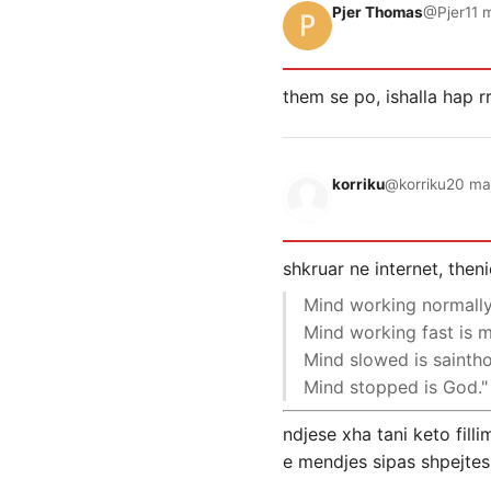
Pjer Thomas
@Pjer
11 
them se po, ishalla hap r
korriku
@korriku
20 maj
shkruar ne internet, then
Mind working normally
Mind working fast is 
Mind slowed is sainth
Mind stopped is God."
ndjese xha tani keto filli
e mendjes sipas shpejtes