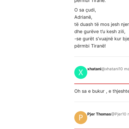
përmbi Tiranë.
O sa çudi,
Adrianë,
të duash të mos jesh njer
dhe gurëve t’u kesh zili,
-se gurët s’vuajnë kur bje
përmbi Tiranë!
xhatani
@xhatani
10 ma
Oh sa e bukur , e thjeshte
Pjer Thomas
@Pjer
10 