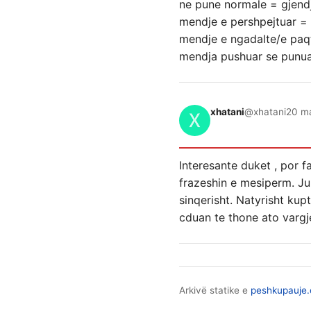
ne pune normale = gjend
mendje e pershpejtuar =
mendje e ngadalte/e paqt
mendja pushuar se punua
xhatani
@xhatani
20 ma
Interesante duket , por 
frazeshin e mesiperm. Ju 
sinqerisht. Natyrisht kup
cduan te thone ato vargj
Arkivë statike e
peshkupauje