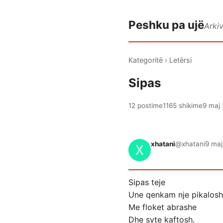
Peshku pa ujë
Arki
Kategoritë
›
Letërsi
Sipas
12 postime
1165 shikime
9 maj 
xhatani
@xhatani
9 maj
Sipas teje
Une qenkam nje pikalosh
Me floket abrashe
Dhe syte kaftosh.