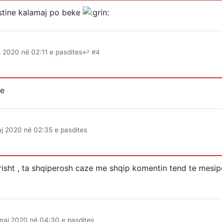
estine kalamaj po beke
 2020 në 02:11 e pasdites
↩ #4
re
j 2020 në 02:35 e pasdites
erisht , ta shqiperosh caze me shqip komentin tend te mesipe
maj 2020 në 04:30 e pasdites