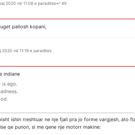
maj 2020 në 11:08 e paradites
↩ #9
ruget pallosh kopani,
 2020 në 11:19 e paradites
ie indiane
 is ego.
madness.
ood.
misht ishin rreshtuar ne nje fjali pra jo forme vargjesh, ato f
ise qe punon, si me qene nje motorr makine: