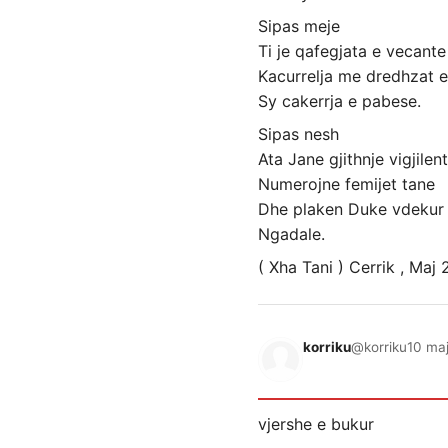
Sipas meje
Ti je qafegjata e vecante 
Kacurrelja me dredhzat e
Sy cakerrja e pabese.
Sipas nesh
Ata Jane gjithnje vigjilen
Numerojne femijet tane
Dhe plaken Duke vdekur
Ngadale.
( Xha Tani ) Cerrik , Maj
korriku
@korriku
10 maj
vjershe e bukur