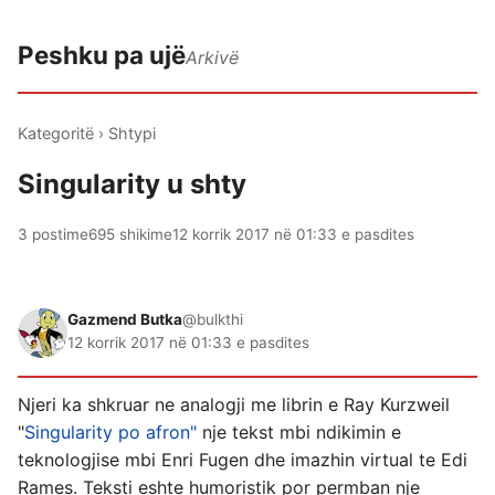
Peshku pa ujë
Arkivë
Kategoritë
›
Shtypi
Singularity u shty
3 postime
695 shikime
12 korrik 2017 në 01:33 e pasdites
Gazmend Butka
@bulkthi
12 korrik 2017 në 01:33 e pasdites
Njeri ka shkruar ne analogji me librin e Ray Kurzweil
"
Singularity po afron"
nje tekst mbi ndikimin e
teknologjise mbi Enri Fugen dhe imazhin virtual te Edi
Rames. Teksti eshte humoristik por permban nje