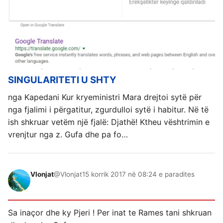
SINGULARITETI U SHTY
nga Kapedani Kur kryeministri Mara drejtoi sytë për
nga fjalimi i përgatitur, zgurdulloi sytë i habitur. Në të
ish shkruar vetëm një fjalë: Djathë! Ktheu vështrimin e
vrenjtur nga z. Gufa dhe pa fo…
Vlonjat
@Vlonjat
15 korrik 2017 në 08:24 e paradites
Sa inaçor dhe ky Pjeri ! Per inat te Rames tani shkruan