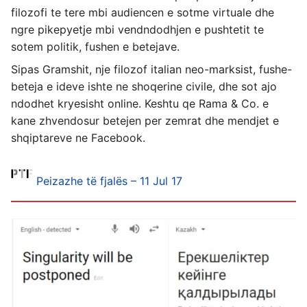
filozofi te tere mbi audiencen e sotme virtuale dhe
ngre pikepyetje mbi vendndodhjen e pushtetit te
sotem politik, fushen e betejave.
Sipas Gramshit, nje filozof italian neo-marksist, fushe-
beteja e ideve ishte ne shoqerine civile, dhe sot ajo
ndodhet kryesisht online. Keshtu qe Rama & Co. e
kane zhvendosur betejen per zemrat dhe mendjet e
shqiptareve ne Facebook.
Peizazhe të fjalës – 11 Jul 17