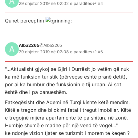
29 dhjetor 2019 në 02:02 e paradites
↩ #4
Quhet perceptim
Alba2265
@Alba2265
29 dhjetor 2019 në 02:08 e paradites
↩ #6
"…Aktualisht gjykoj se Gjiri i Durrësit jo vetëm që nuk
ka më funksion turistik (përveçse është pranë detit),
por ai ka humbur dhe funksionin e tij urban. Ai sot
është dhe i pa banueshëm.
Fatkeqësisht dhe Ademi në Turqi kishte këtë mendim.
Këtë e tregon dhe bllokimi fatal i tregut imobiliar. Këtë
e tregojnë mijëra apartamente të pa shitura në zonë.
Humbje shumë e madhe për një vend të vogël…"
ke ndonje vizion tjater se turizmit i morem te keqen ?