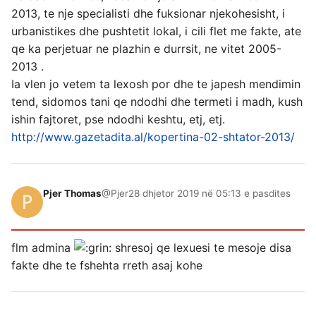
2013, te nje specialisti dhe fuksionar njekohesisht, i
urbanistikes dhe pushtetit lokal, i cili flet me fakte, ate
qe ka perjetuar ne plazhin e durrsit, ne vitet 2005-
2013 .
Ia vlen jo vetem ta lexosh por dhe te japesh mendimin
tend, sidomos tani qe ndodhi dhe termeti i madh, kush
ishin fajtoret, pse ndodhi keshtu, etj, etj.
http://www.gazetadita.al/kopertina-02-shtator-2013/
Pjer Thomas
@Pjer
28 dhjetor 2019 në 05:13 e pasdites
flm admina
shresoj qe lexuesi te mesoje disa
fakte dhe te fshehta rreth asaj kohe