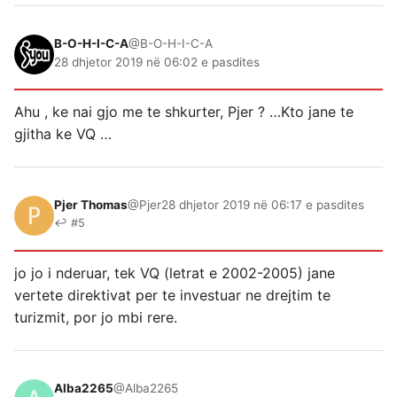
B-O-H-I-C-A
@B-O-H-I-C-A
28 dhjetor 2019 në 06:02 e pasdites
Ahu , ke nai gjo me te shkurter, Pjer ? …Kto jane te
gjitha ke VQ …
Pjer Thomas
@Pjer
28 dhjetor 2019 në 06:17 e pasdites
↩ #5
jo jo i nderuar, tek VQ (letrat e 2002-2005) jane
vertete direktivat per te investuar ne drejtim te
turizmit, por jo mbi rere.
Alba2265
@Alba2265