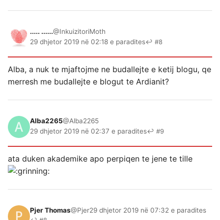
..... ......
@InkuizitoriMoth
29 dhjetor 2019 në 02:18 e paradites
↩ #8
Alba, a nuk te mjaftojme ne budallejte e ketij blogu, qe
merresh me budallejte e blogut te Ardianit?
Alba2265
@Alba2265
29 dhjetor 2019 në 02:37 e paradites
↩ #9
ata duken akademike apo perpiqen te jene te tille
Pjer Thomas
@Pjer
29 dhjetor 2019 në 07:32 e paradites