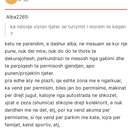
↩ #8
Alba2265:
ke ndonje vizion tjater se turizmit i morem te keqen
?
ketu ne perendim, e dashur alba, ne mesuam se kur nje
pune, nuk del mire, nuk do do te thote te
dekurajohesh, perkundrazi te mesosh nga gabimi dhe
te perpiqesh ta permisosh gjendjen, apo
punen/projektin tjeter.
pra edhe aty ne plazh, qe eshte zona me e ngarkuar,
ka vend per permisim, biles jan bo permisime, makinat
per drejt jugut, kalojne nga autostrada ne shkozet,
ujrat e zeza (shumica) shkojne drejt kolektorit, e nuk
derdhen me ne det, etj, por ka vend akoma per
permisime, si nje vend per parkim me kate, lojra per
femijet, kend sportiv, etj,