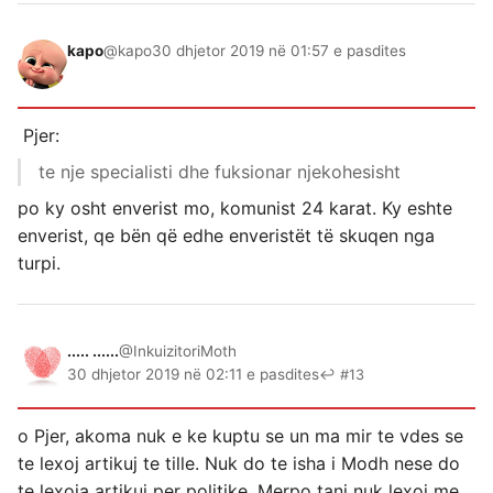
kapo
@kapo
30 dhjetor 2019 në 01:57 e pasdites
Pjer:
te nje specialisti dhe fuksionar njekohesisht
po ky osht enverist mo, komunist 24 karat. Ky eshte
enverist, qe bën që edhe enveristët të skuqen nga
turpi.
..... ......
@InkuizitoriMoth
30 dhjetor 2019 në 02:11 e pasdites
↩ #13
o Pjer, akoma nuk e ke kuptu se un ma mir te vdes se
te lexoj artikuj te tille. Nuk do te isha i Modh nese do
te lexoja artikuj per politike. Merpo tani nuk lexoj me