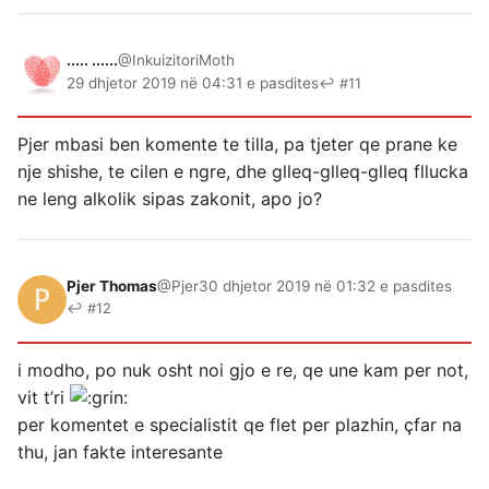
..... ......
@InkuizitoriMoth
29 dhjetor 2019 në 04:31 e pasdites
↩ #11
Pjer mbasi ben komente te tilla, pa tjeter qe prane ke
nje shishe, te cilen e ngre, dhe glleq-glleq-glleq fllucka
ne leng alkolik sipas zakonit, apo jo?
Pjer Thomas
@Pjer
30 dhjetor 2019 në 01:32 e pasdites
↩ #12
i modho, po nuk osht noi gjo e re, qe une kam per not,
vit t’ri
per komentet e specialistit qe flet per plazhin, çfar na
thu, jan fakte interesante