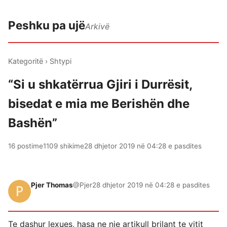
Peshku pa ujë
Arkivë
Kategoritë
›
Shtypi
“Si u shkatërrua Gjiri i Durrësit,
bisedat e mia me Berishën dhe
Bashën”
16 postime
1109 shikime
28 dhjetor 2019 në 04:28 e pasdites
Pjer Thomas
@Pjer
28 dhjetor 2019 në 04:28 e pasdites
Te dashur lexues, hasa ne nje artikull brilant te vitit