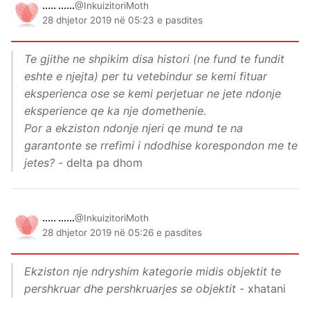
..... ......
@InkuizitoriMoth
28 dhjetor 2019 në 05:23 e pasdites
Te gjithe ne shpikim disa histori (ne fund te fundit
eshte e njejta) per tu vetebindur se kemi fituar
eksperienca ose se kemi perjetuar ne jete ndonje
eksperience qe ka nje domethenie.
Por a ekziston ndonje njeri qe mund te na
garantonte se rrefimi i ndodhise korespondon me te
jetes?
- delta pa dhom
..... ......
@InkuizitoriMoth
28 dhjetor 2019 në 05:26 e pasdites
Ekziston nje ndryshim kategorie midis objektit te
pershkruar dhe pershkruarjes se objektit
- xhatani