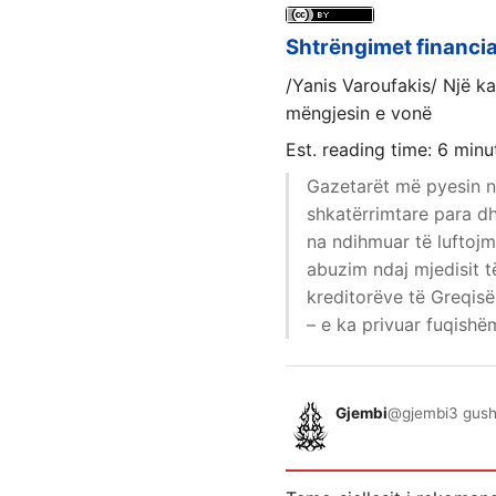
Shtrëngimet financiar
/Yanis Varoufakis/ Një ka
mëngjesin e vonë
Est. reading time: 6 minu
Gazetarët më pyesin n
shkatërrimtare para dh
na ndihmuar të luftojm
abuzim ndaj mjedisit t
kreditorëve të Greqis
– e ka privuar fuqishëm
Gjembi
@gjembi
3 gush