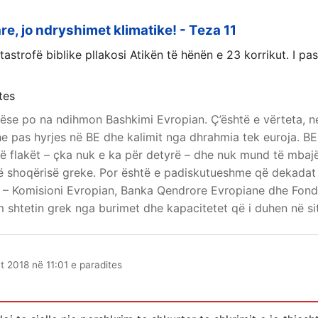
e, jo ndryshimet klimatike! - Teza 11
tastrofë biblike pllakosi Atikën të hënën e 23 korrikut. I pa
tes
ëse po na ndihmon Bashkimi Evropian. Ç’është e vërteta, ne
e pas hyrjes në BE dhe kalimit nga dhrahmia tek euroja. BE
ë flakët – çka nuk e ka për detyrë – dhe nuk mund të mbajë
ë shoqërisë greke. Por është e padiskutueshme që dekadat e
ë – Komisioni Evropian, Banka Qendrore Evropiane dhe Fo
 shtetin grek nga burimet dhe kapacitetet që i duhen në situ
t 2018 në 11:01 e paradites