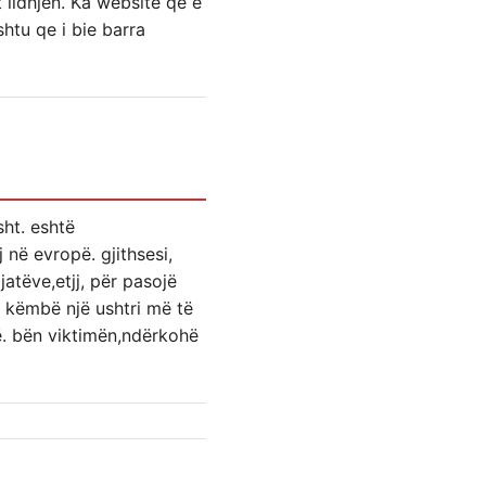
t lidhjen. Ka website qe e
shtu qe i bie barra
sht. eshtë
 në evropë. gjithsesi,
atëve,etjj, për pasojë
ë këmbë një ushtri më të
në. bën viktimën,ndërkohë