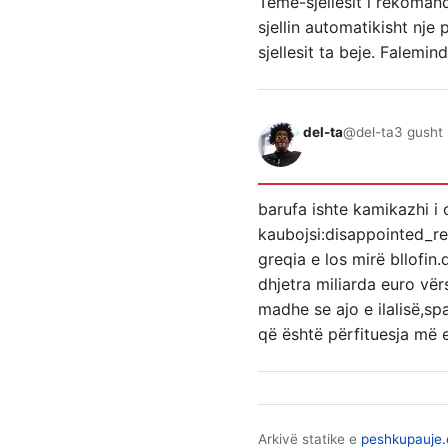
Teme-sjellesit i rekomando
sjellin automatikisht nje 
sjellesit ta beje. Falemin
del-ta
@del-ta
3 gusht 
barufa ishte kamikazhi i c
kaubojsi:disappointed_rel
greqia e los mirë bllofin
dhjetra miliarda euro vër
madhe se ajo e ilalisë,s
që është përfituesja më 
Arkivë statike e
peshkupauje