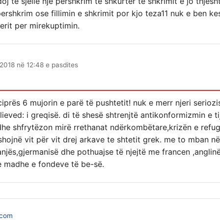
j te sjelle nje pershkrim te shkurter te shkrimit e jo thjesh
pershkrim ose fillimin e shkrimit por kjo teza11 nuk e ben ke
derit per mirekuptimin.
2018 në 12:48 e pasdites
iprës 6 mujorin e parë të pushtetit! nuk e merr njeri seriozi
ieved: i greqisë. di të shesë shtrenjtë antikonformizmin e tij
.dhe shfrytëzon mirë rrethanat ndërkombëtare,krizën e refugj
shojnë vit për vit drej arkave te shtetit grek. me to mban n
panjës,gjermanisë dhe pothuajse të njejtë me francen ,angli
e madhe e fondeve të be-së.
.com