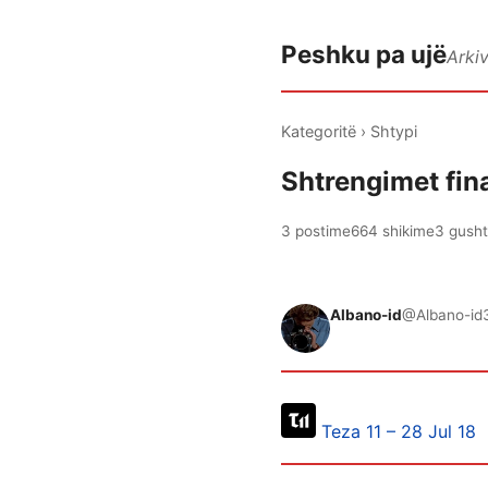
Peshku pa ujë
Arki
Kategoritë
›
Shtypi
Shtrengimet fina
3 postime
664 shikime
3 gusht
Albano-id
@Albano-id
Teza 11 – 28 Jul 18