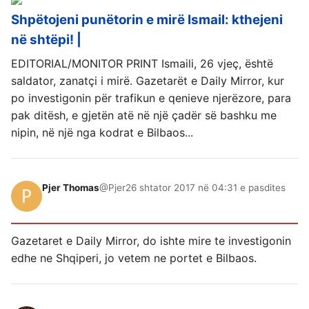
Shpëtojeni punëtorin e mirë Ismail: kthejeni
në shtëpi! |
EDITORIAL/MONITOR PRINT Ismaili, 26 vjeç, është
saldator, zanatçi i mirë. Gazetarët e Daily Mirror, kur
po investigonin për trafikun e qenieve njerëzore, para
pak ditësh, e gjetën atë në një çadër së bashku me
nipin, në një nga kodrat e Bilbaos...
Pjer Thomas
@Pjer
26 shtator 2017 në 04:31 e pasdites
Gazetaret e Daily Mirror, do ishte mire te investigonin
edhe ne Shqiperi, jo vetem ne portet e Bilbaos.