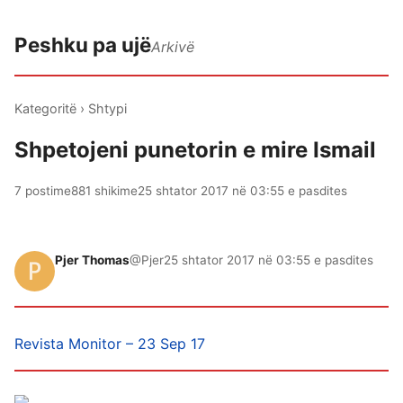
Peshku pa ujë
Arkivë
Kategoritë
›
Shtypi
Shpetojeni punetorin e mire Ismail
7 postime
881 shikime
25 shtator 2017 në 03:55 e pasdites
Pjer Thomas
@Pjer
25 shtator 2017 në 03:55 e pasdites
Revista Monitor – 23 Sep 17