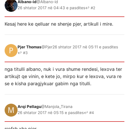
Albano-id
@Albano-id
26 shtator 2017 në 04:43 e pasdites
↩ #2
Kesaj here ke qelluar ne shenje pjer, artikull i mire.
Pjer Thomas
@Pjer
26 shtator 2017 në 05:11 e pasdites
↩ #3
nga titulli albano, nuk i vura shume rendesi, lexova ter
artikujt qe vinin, e kete jo, mirpo kur e lexova, vura re
se e kisha paragjykuar gabim nga titulli.
Arqi Pellagu
@Manjola_Tirana
26 shtator 2017 në 05:15 e pasdites
↩ #4
rrofsh xha pjer