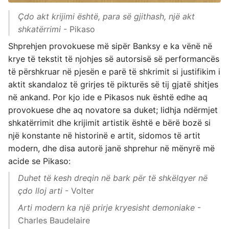
Çdo akt krijimi është, para së gjithash, një akt
shkatërrimi
- Pikaso
Shprehjen provokuese më sipër Banksy e ka vënë në
krye të tekstit të njohjes së autorsisë së performancës
të përshkruar në pjesën e parë të shkrimit si justifikim i
aktit skandaloz të grirjes të pikturës së tij gjatë shitjes
në ankand. Por kjo ide e Pikasos nuk është edhe aq
provokuese dhe aq novatore sa duket; lidhja ndërmjet
shkatërrimit dhe krijimit artistik është e bërë bozë si
një konstante në historinë e artit, sidomos të artit
modern, dhe disa autorë janë shprehur në mënyrë më
acide se Pikaso:
Duhet të kesh dreqin në bark për të shkëlqyer në
çdo lloj arti
- Volter
Arti modern ka një prirje kryesisht demoniake
-
Charles Baudelaire