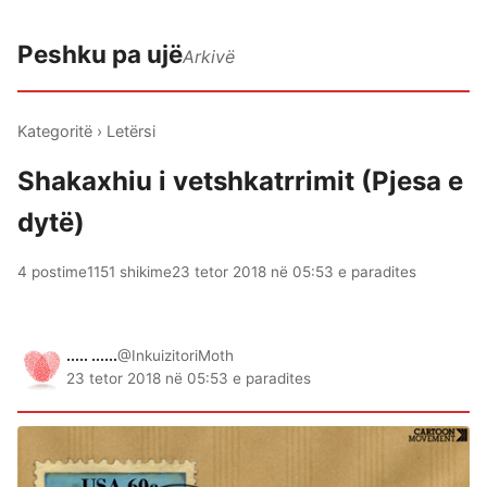
Peshku pa ujë
Arkivë
Kategoritë
›
Letërsi
Shakaxhiu i vetshkatrrimit (Pjesa e
dytë)
4 postime
1151 shikime
23 tetor 2018 në 05:53 e paradites
..... ......
@InkuizitoriMoth
23 tetor 2018 në 05:53 e paradites