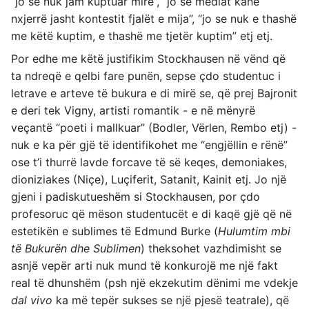
“jo se nuk jam kuptuar mirë”, “jo se mediat kane
nxjerrë jasht kontestit fjalët e mija”, “jo se nuk e thashë
me këtë kuptim, e thashë me tjetër kuptim” etj etj.
Por edhe me këtë justifikim Stockhausen në vënd që
ta ndreqë e qelbi fare punën, sepse çdo studentuc i
letrave e arteve të bukura e di mirë se, që prej Bajronit
e deri tek Vigny, artisti romantik - e në mënyrë
veçantë “poeti i mallkuar” (Bodler, Vërlen, Rembo etj) -
nuk e ka për gjë të identifikohet me “engjëllin e rënë”
ose t’i thurrë lavde forcave të së keqes, demoniakes,
dioniziakes (Niçe), Luçiferit, Satanit, Kainit etj. Jo një
gjeni i padiskutueshëm si Stockhausen, por çdo
profesoruc që mëson studentucët e di kaqë gjë që në
estetikën e sublimes të Edmund Burke (
Hulumtim mbi
të Bukurën dhe Sublimen
) theksohet vazhdimisht se
asnjë vepër arti nuk mund të konkurojë me një fakt
real të dhunshëm (psh një ekzekutim dënimi me vdekje
dal vivo
ka më tepër sukses se një pjesë teatrale), që