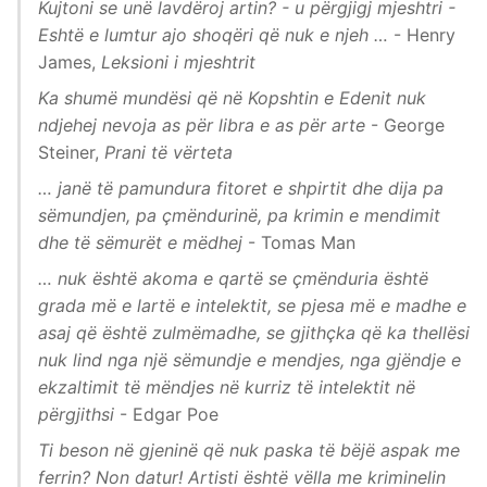
Kujtoni se unë lavdëroj artin? - u përgjigj mjeshtri -
Eshtë e lumtur ajo shoqëri që nuk e njeh …
- Henry
James,
Leksioni i mjeshtrit
Ka shumë mundësi që në Kopshtin e Edenit nuk
ndjehej nevoja as për libra e as për arte
- George
Steiner,
Prani të vërteta
… janë të pamundura fitoret e shpirtit dhe dija pa
sëmundjen, pa çmëndurinë, pa krimin e mendimit
dhe të sëmurët e mëdhej
- Tomas Man
… nuk është akoma e qartë se çmënduria është
grada më e lartë e intelektit, se pjesa më e madhe e
asaj që është zulmëmadhe, se gjithçka që ka thellësi
nuk lind nga një sëmundje e mendjes, nga gjëndje e
ekzaltimit të mëndjes në kurriz të intelektit në
përgjithsi
- Edgar Poe
Ti beson në gjeninë që nuk paska të bëjë aspak me
ferrin? Non datur! Artisti është vëlla me kriminelin