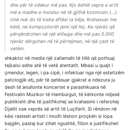
dhe për të vdekur më pas. Kjo është vepra e artit
më e madhe e mundur në të gjithë kozmosin (…).
Unë nuk do të kisha aftësi ta bëja. Krahasuar me
këtë, ne kompozitorët jemi një hiç. Ka njerëz që
përqëndrohen në një shfaqje dhe më pas 5.000
njerëz dërgohen në të përtejmen, në një çast të
vetëm.
shkaktoi në media një zallamahi të tillë që pothuaj
tejkaloi edhe atë të vetë atentatit. Mbasi u quajt i
çmendur, legen, i pa cipë, i infektuar nga një estetizëm
patologjik etj, për të qetësuar gjakrat e ndezura ju
desh të anullonte koncertet e parashikuara në
Festivalin Muzikor të Hamburgut, të kërkonte ndjesë
publikisht dhe të justifikohej se krahasimi i referohej
Djallit ose veprës së artit të Luçiferit. Si rëndom në
kësi rastesh artisti i modh lëshon proçkën si lopa
bajgën, pastaj kur zihet ngushtë, fillon e justifikohet: