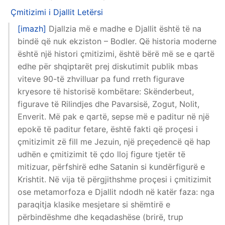
Çmitizimi i Djallit
Letërsi
[imazh]
Djallzia më e madhe e Djallit është të na
bindë që nuk ekziston – Bodler. Që historia moderne
është një histori çmitizimi, është bërë më se e qartë
edhe për shqiptarët prej diskutimit publik mbas
viteve 90-të zhvilluar pa fund rreth figurave
kryesore të historisë kombëtare: Skënderbeut,
figurave të Rilindjes dhe Pavarsisë, Zogut, Nolit,
Enverit. Më pak e qartë, sepse më e paditur në një
epokë të paditur fetare, është fakti që proçesi i
çmitizimit zë fill me Jezuin, një preçedencë që hap
udhën e çmitizimit të çdo lloj figure tjetër të
mitizuar, përfshirë edhe Satanin si kundërfigurë e
Krishtit. Në vija të përgjithshme proçesi i çmitizimit
ose metamorfoza e Djallit ndodh në katër faza: nga
paraqitja klasike mesjetare si shëmtirë e
përbindëshme dhe keqadashëse (brirë, trup