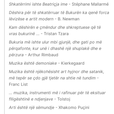
Shkatërrimi ishte Beatriçja ime
- Stéphane Mallarmé
Dëshira për të shkatërruar të Bukurën ka qenë forca
lëvizëse e artit modern
- B. Newman
Kam dëshirën e çmëndur dhe shkreptuese që të
vras bukurinë
… - Tristan Tzara
Bukuria më ishte ulur mbi gjunjë, dhe gati po më
përqafonte, kur unë i dhashë një shuplakë dhe e
përzura
- Arthur Rimbaud
Muzika është demoniake
- Kierkegaard
Muzika është njëkohësisht art hyjnor dhe satanik,
më tepër se çdo gjë tjetër na shtie në tundim
-
Franc List
… muzika, instrumenti më i rafinuar për të eksituar
flligështinë e ndjenjave
- Tolstoj
Arti është një sëmundje
- Xhakomo Puçini