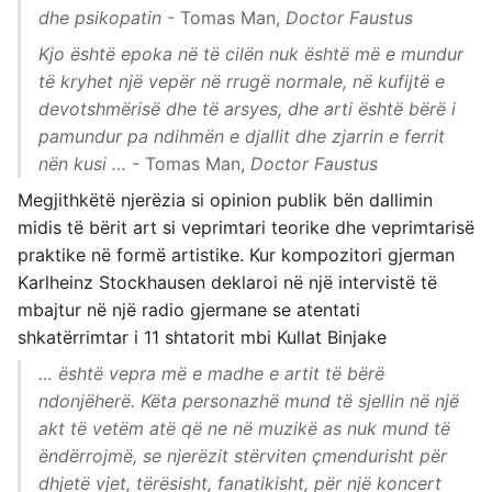
dhe psikopatin
- Tomas Man,
Doctor Faustus
Kjo është epoka në të cilën nuk është më e mundur
të kryhet një vepër në rrugë normale, në kufijtë e
devotshmërisë dhe të arsyes, dhe arti është bërë i
pamundur pa ndihmën e djallit dhe zjarrin e ferrit
nën kusi …
- Tomas Man,
Doctor Faustus
Megjithkëtë njerëzia si opinion publik bën dallimin
midis të bërit art si veprimtari teorike dhe veprimtarisë
praktike në formë artistike. Kur kompozitori gjerman
Karlheinz Stockhausen deklaroi në një intervistë të
mbajtur në një radio gjermane se atentati
shkatërrimtar i 11 shtatorit mbi Kullat Binjake
… është vepra më e madhe e artit të bërë
ndonjëherë. Këta personazhë mund të sjellin në një
akt të vetëm atë që ne në muzikë as nuk mund të
ëndërrojmë, se njerëzit stërviten çmendurisht për
dhjetë vjet, tërësisht, fanatikisht, për një koncert