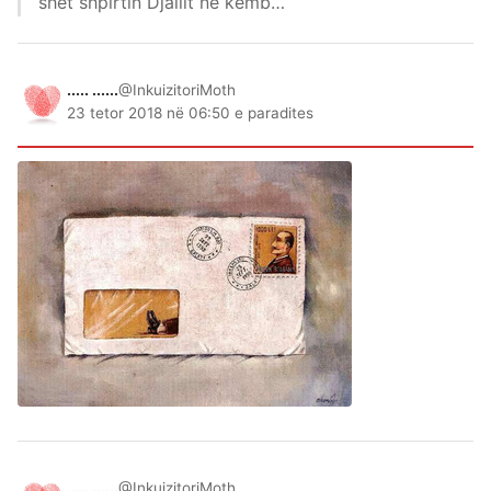
shet shpirtin Djallit në këmb…
..... ......
@InkuizitoriMoth
23 tetor 2018 në 06:50 e paradites
..... ......
@InkuizitoriMoth