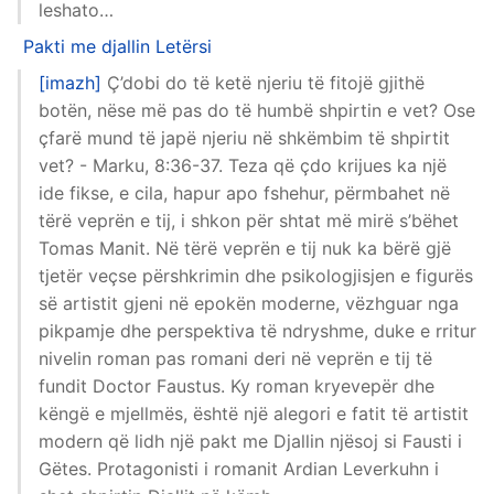
leshato…
Pakti me djallin
Letërsi
[imazh]
Ç’dobi do të ketë njeriu të fitojë gjithë
botën, nëse më pas do të humbë shpirtin e vet? Ose
çfarë mund të japë njeriu në shkëmbim të shpirtit
vet? - Marku, 8:36-37. Teza që çdo krijues ka një
ide fikse, e cila, hapur apo fshehur, përmbahet në
tërë veprën e tij, i shkon për shtat më mirë s’bëhet
Tomas Manit. Në tërë veprën e tij nuk ka bërë gjë
tjetër veçse përshkrimin dhe psikologjisjen e figurës
së artistit gjeni në epokën moderne, vëzhguar nga
pikpamje dhe perspektiva të ndryshme, duke e rritur
nivelin roman pas romani deri në veprën e tij të
fundit Doctor Faustus. Ky roman kryevepër dhe
këngë e mjellmës, është një alegori e fatit të artistit
modern që lidh një pakt me Djallin njësoj si Fausti i
Gëtes. Protagonisti i romanit Ardian Leverkuhn i