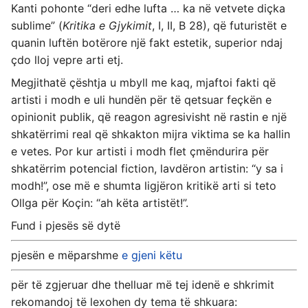
Kanti pohonte “deri edhe lufta … ka në vetvete diçka
sublime” (
Kritika e Gjykimit
, I, II, B 28), që futuristët e
quanin luftën botërore një fakt estetik, superior ndaj
çdo lloj vepre arti etj.
Megjithatë çështja u mbyll me kaq, mjaftoi fakti që
artisti i modh e uli hundën për të qetsuar feçkën e
opinionit publik, që reagon agresivisht në rastin e një
shkatërrimi real që shkakton mijra viktima se ka hallin
e vetes. Por kur artisti i modh flet çmëndurira për
shkatërrim potencial fiction, lavdëron artistin: “y sa i
modh!”, ose më e shumta ligjëron kritikë arti si teto
Ollga për Koçin: “ah këta artistët!”.
Fund i pjesës së dytë
pjesën e mëparshme
e gjeni këtu
për të zgjeruar dhe thelluar më tej idenë e shkrimit
rekomandoj të lexohen dy tema të shkuara: