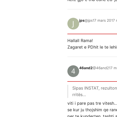
jps
@jps
17 mars 2017 
Hallall Rama!
Zagaret e PDhit le te lehi
46and2
@46and2
17 m
Sipas INSTAT, rezulton 
rritës…
viti i pare pas tre vitesh
se kur ju thojshim qe ran
per te kunderten. tashti 