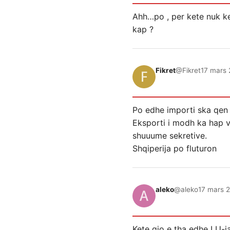
Ahh…po , per kete nuk ke
kap ?
Fikret
@Fikret
17 mars 
Po edhe importi ska qen
Eksporti i modh ka hap 
shuuume sekretive.
Shqiperija po fluturon
aleko
@aleko
17 mars 2
Kete gjo e tha edhe LU-ja