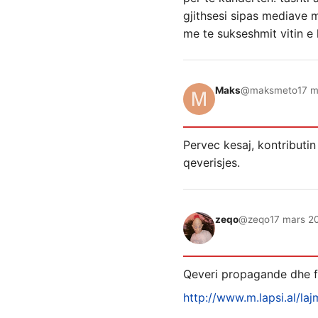
gjithsesi sipas mediave 
me te sukseshmit vitin e
Maks
@maksmeto
17 m
Pervec kesaj, kontributin
qeverisjes.
zeqo
@zeqo
17 mars 20
Qeveri propagande dhe f
http://www.m.lapsi.al/laj