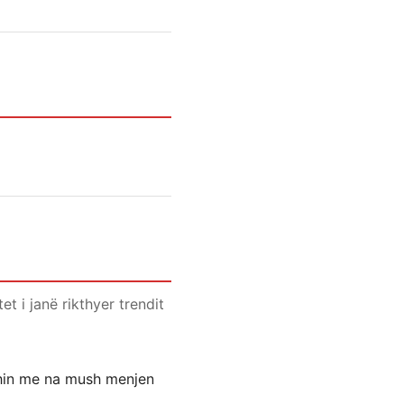
et i janë rikthyer trendit
jshin me na mush menjen