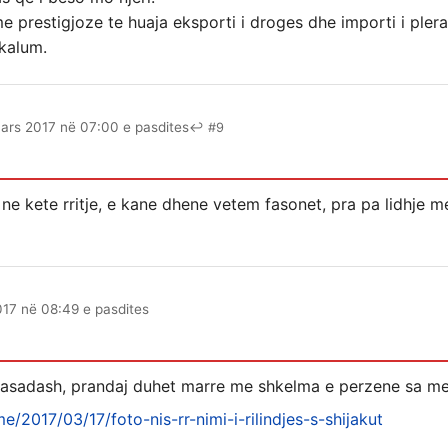
me prestigjoze te huaja eksporti i droges dhe importi i ple
 kalum.
ars 2017 në 07:00 e pasdites
↩ #9
 ne kete rritje, e kane dhene vetem fasonet, pra pa lidhje 
17 në 08:49 e pasdites
asadash, prandaj duhet marre me shkelma e perzene sa me
me/2017/03/17/foto-nis-rr-nimi-i-rilindjes-s-shijakut