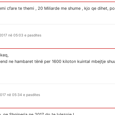
mi cfare te themi , 20 Miliarde me shume , kjo qe dihet, po
2017 në 05:03 e pasdites
 keq,
vend ne hambaret tënë per 1600 kiloton kuintal mbejtje sh
017 në 05:34 e pasdites
, qe Shqiperia ne 2017 do te lulezoje !