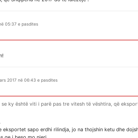
në 05:37 e pasdites
n!
ars 2017 në 06:43 e pasdites
se ky është viti i parë pas tre vitesh të vështira, që eksport
…
e eksportet sapo erdhi rilindja, jo na thojshin ketu dhe do
as qe i beso mo njeri.