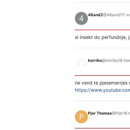
46and2
@46and2
17 m
si insekt do perfundoje, j
korriku
@korriku
18 mar
ne vend te pjesemarrjes
https://www.youtube.c
Pjer Thomas
@Pjer
18 