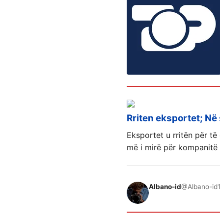
Rriten eksportet; Në
Eksportet u rritën për të
më i mirë për kompanitë
Albano-id
@Albano-id