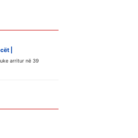
cët |
duke arritur në 39