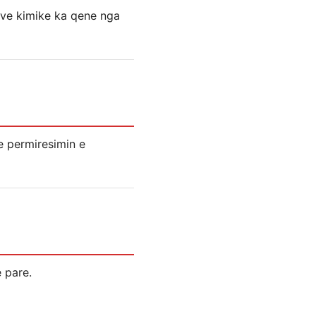
rave kimike ka qene nga
me permiresimin e
 pare.