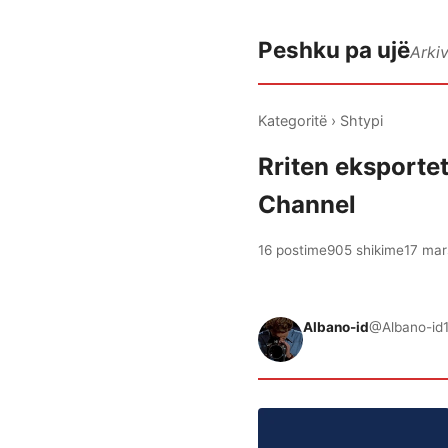
Peshku pa ujë
Arki
Kategoritë
›
Shtypi
Rriten eksportet
Channel
16 postime
905 shikime
17 mar
Albano-id
@Albano-id