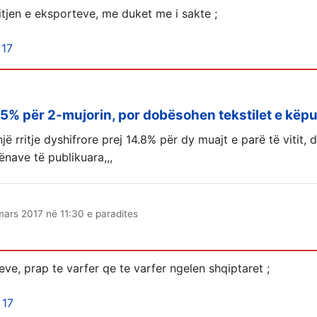
rritjen e eksporteve, me duket me i sakte ;
 17
15% për 2-mujorin, por dobësohen tekstilet e këpu
ë rritje dyshifrore prej 14.8% për dy muajt e parë të vitit, 
ënave të publikuara,,,
mars 2017 në 11:30 e paradites
teve, prap te varfer qe te varfer ngelen shqiptaret ;
 17