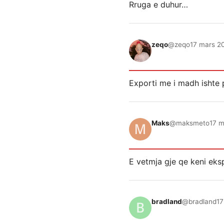
Rruga e duhur…
zeqo
@zeqo
17 mars 20
Exporti me i madh ishte p
Maks
@maksmeto
17 m
E vetmja gje qe keni eksp
bradland
@bradland
17