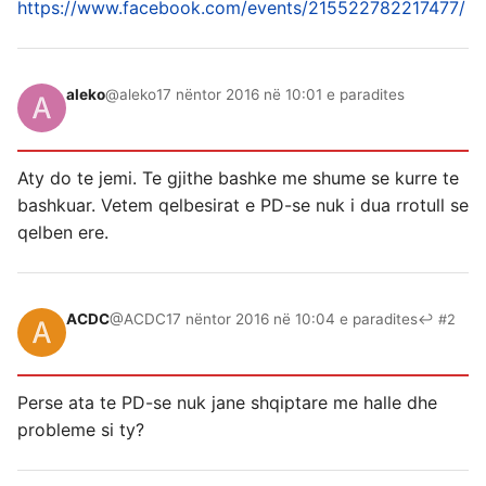
https://www.facebook.com/events/215522782217477/
aleko
@aleko
17 nëntor 2016 në 10:01 e paradites
Aty do te jemi. Te gjithe bashke me shume se kurre te
bashkuar. Vetem qelbesirat e PD-se nuk i dua rrotull se
qelben ere.
ACDC
@ACDC
17 nëntor 2016 në 10:04 e paradites
↩ #2
Perse ata te PD-se nuk jane shqiptare me halle dhe
probleme si ty?