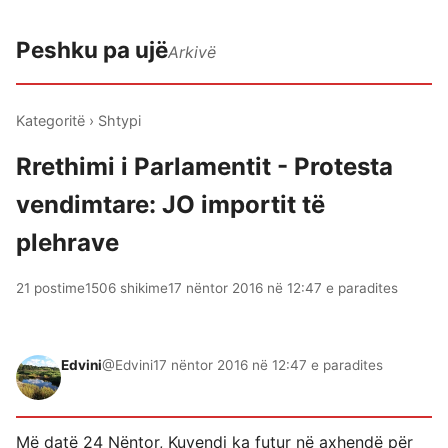
Peshku pa ujë
Arkivë
Kategoritë
›
Shtypi
Rrethimi i Parlamentit - Protesta
vendimtare: JO importit të
plehrave
21 postime
1506 shikime
17 nëntor 2016 në 12:47 e paradites
Edvini
@Edvini
17 nëntor 2016 në 12:47 e paradites
Më datë 24 Nëntor, Kuvendi ka futur në axhendë për