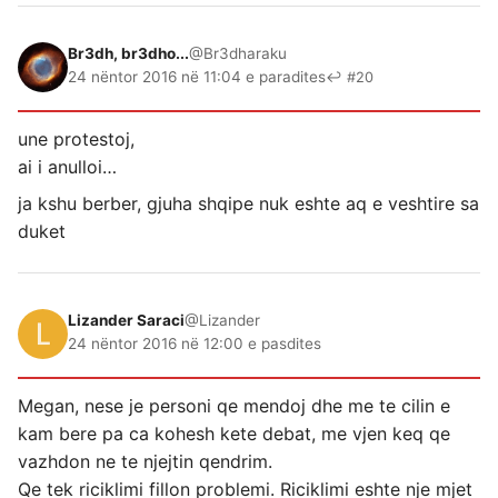
Br3dh, br3dho...
@Br3dharaku
24 nëntor 2016 në 11:04 e paradites
↩ #20
une protestoj,
ai i anulloi…
ja kshu berber, gjuha shqipe nuk eshte aq e veshtire sa
duket
Lizander Saraci
@Lizander
24 nëntor 2016 në 12:00 e pasdites
Megan, nese je personi qe mendoj dhe me te cilin e
kam bere pa ca kohesh kete debat, me vjen keq qe
vazhdon ne te njejtin qendrim.
Qe tek riciklimi fillon problemi. Riciklimi eshte nje mjet