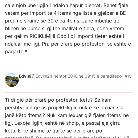
sa e njoh une ligjin i ndalon hapur plehrat. Behet fjale
vetem per import te 4 items nga lista e gjelber e BE
prej me shume se 30 e ca items. Jane mbejtje qe
blihen ne burse si gjithe mallrat e tjera, edhe vetem
per qellim RICIKLIMI!!! Cdo lloj importi tjeter eshte i
ndaluar me ligj. Pra per cfare po protestoni se eshte e
paqarte!!!
Edvini
@Edvini
24 nëntor 2016 në 09:15 e paradites
↩ #15
Ti di gjë për çfarë po proteston këtu? Se kam
përshtypjen që as projekt-ligjin nuk e ke lexuar. Ça
janë këto ‘items’? Nuk kam lexuar gjë fjalën ‘items’ në
ligj. Lexoje ligjin, është në shqip, e pastaj eja çirru
këtu. E ke shumë të qartë se për çfarë po