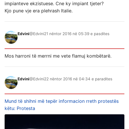
impianteve ekzistuese. Cne ky impiant tjeter?
Kjo pune vje era plehrash Italie.
Edvini
@Edvini
21 nëntor 2016 në 05:39 e pasdites
Mos harroni të merrni me vete flamuj kombëtarë.
Edvini
@Edvini
22 nëntor 2016 në 04:34 e paradites
Mund të shihni më tepër informacion rreth protestës
këtu: Protesta