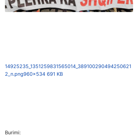
14925235_1351259831565014_389100290494250621
2_n.png
960×534 691 KB
Burimi: