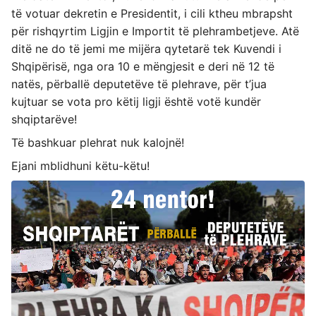
të votuar dekretin e Presidentit, i cili ktheu mbrapsht
për rishqyrtim Ligjin e Importit të plehrambetjeve. Atë
ditë ne do të jemi me mijëra qytetarë tek Kuvendi i
Shqipërisë, nga ora 10 e mëngjesit e deri në 12 të
natës, përballë deputetëve të plehrave, për t’jua
kujtuar se vota pro këtij ligji është votë kundër
shqiptarëve!
Të bashkuar plehrat nuk kalojnë!
Ejani mblidhuni këtu-këtu!