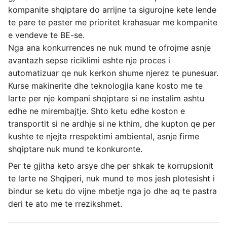
kompanite shqiptare do arrijne ta sigurojne kete lende
te pare te paster me prioritet krahasuar me kompanite
e vendeve te BE-se.
Nga ana konkurrences ne nuk mund te ofrojme asnje
avantazh sepse riciklimi eshte nje proces i
automatizuar qe nuk kerkon shume njerez te punesuar.
Kurse makinerite dhe teknologjia kane kosto me te
larte per nje kompani shqiptare si ne instalim ashtu
edhe ne mirembajtje. Shto ketu edhe koston e
transportit si ne ardhje si ne kthim, dhe kupton qe per
kushte te njejta rrespektimi ambiental, asnje firme
shqiptare nuk mund te konkuronte.
Per te gjitha keto arsye dhe per shkak te korrupsionit
te larte ne Shqiperi, nuk mund te mos jesh plotesisht i
bindur se ketu do vijne mbetje nga jo dhe aq te pastra
deri te ato me te rrezikshmet.