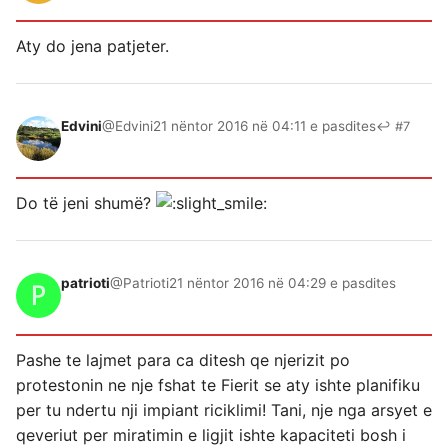
Aty do jena patjeter.
Edvini
@Edvini
21 nëntor 2016 në 04:11 e pasdites
↩ #7
Do të jeni shumë?
patrioti
@Patrioti
21 nëntor 2016 në 04:29 e pasdites
Pashe te lajmet para ca ditesh qe njerizit po
protestonin ne nje fshat te Fierit se aty ishte planifiku
per tu ndertu nji impiant riciklimi! Tani, nje nga arsyet e
qeveriut per miratimin e ligjit ishte kapaciteti bosh i