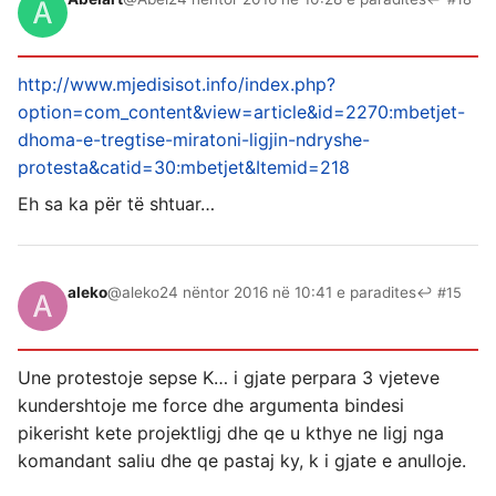
http://www.mjedisisot.info/index.php?
option=com_content&view=article&id=2270:mbetjet-
dhoma-e-tregtise-miratoni-ligjin-ndryshe-
protesta&catid=30:mbetjet&Itemid=218
Eh sa ka për të shtuar…
aleko
@aleko
24 nëntor 2016 në 10:41 e paradites
↩ #15
Une protestoje sepse K… i gjate perpara 3 vjeteve
kundershtoje me force dhe argumenta bindesi
pikerisht kete projektligj dhe qe u kthye ne ligj nga
komandant saliu dhe qe pastaj ky, k i gjate e anulloje.