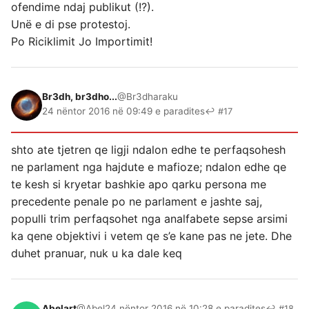
ofendime ndaj publikut (!?).
Unë e di pse protestoj.
Po Riciklimit Jo Importimit!
Br3dh, br3dho...
@Br3dharaku
24 nëntor 2016 në 09:49 e paradites
↩ #17
shto ate tjetren qe ligji ndalon edhe te perfaqsohesh
ne parlament nga hajdute e mafioze; ndalon edhe qe
te kesh si kryetar bashkie apo qarku persona me
precedente penale po ne parlament e jashte saj,
populli trim perfaqsohet nga analfabete sepse arsimi
ka qene objektivi i vetem qe s’e kane pas ne jete. Dhe
duhet pranuar, nuk u ka dale keq
Abelart
@Abel
24 nëntor 2016 në 10:28 e paradites
↩ #18