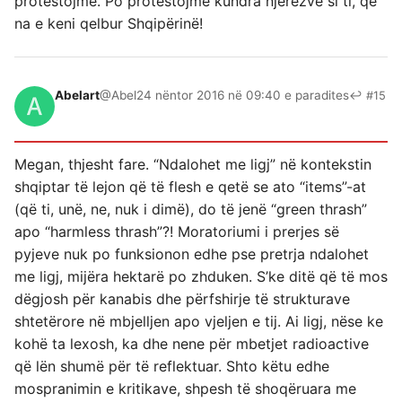
protestojmë. Po protestojmë kundra njerëzve si ti, që
na e keni qelbur Shqipërinë!
Abelart
@Abel
24 nëntor 2016 në 09:40 e paradites
↩ #15
Megan, thjesht fare. “Ndalohet me ligj” në kontekstin
shqiptar të lejon që të flesh e qetë se ato “items”-at
(që ti, unë, ne, nuk i dimë), do të jenë “green thrash”
apo “harmless thrash”?! Moratoriumi i prerjes së
pyjeve nuk po funksionon edhe pse pretrja ndalohet
me ligj, mijëra hektarë po zhduken. S’ke ditë që të mos
dëgjosh për kanabis dhe përfshirje të strukturave
shtetërore në mbjelljen apo vjeljen e tij. Ai ligj, nëse ke
kohë ta lexosh, ka dhe nene për mbetjet radioactive
që lën shumë për të reflektuar. Shto këtu edhe
mospranimin e kritikave, shpesh të shoqëruara me