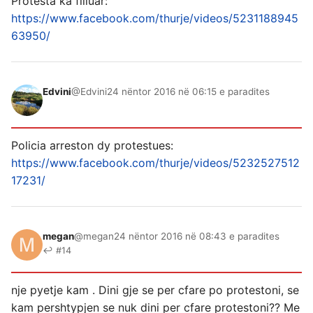
Protesta ka filluar:
https://www.facebook.com/thurje/videos/5231188945
63950/
Edvini
@Edvini
24 nëntor 2016 në 06:15 e paradites
Policia arreston dy protestues:
https://www.facebook.com/thurje/videos/5232527512
17231/
megan
@megan
24 nëntor 2016 në 08:43 e paradites
↩ #14
nje pyetje kam . Dini gje se per cfare po protestoni, se
kam pershtypjen se nuk dini per cfare protestoni?? Me