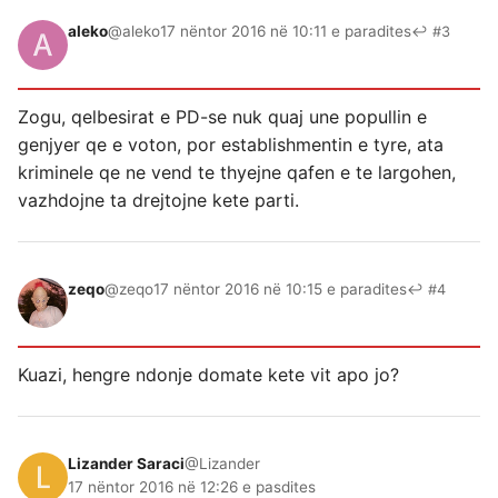
aleko
@aleko
17 nëntor 2016 në 10:11 e paradites
↩ #3
Zogu, qelbesirat e PD-se nuk quaj une popullin e
genjyer qe e voton, por establishmentin e tyre, ata
kriminele qe ne vend te thyejne qafen e te largohen,
vazhdojne ta drejtojne kete parti.
zeqo
@zeqo
17 nëntor 2016 në 10:15 e paradites
↩ #4
Kuazi, hengre ndonje domate kete vit apo jo?
Lizander Saraci
@Lizander
17 nëntor 2016 në 12:26 e pasdites