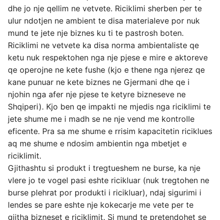
dhe jo nje qellim ne vetvete. Riciklimi sherben per te
ulur ndotjen ne ambient te disa materialeve por nuk
mund te jete nje biznes ku ti te pastrosh boten.
Riciklimi ne vetvete ka disa norma ambientaliste qe
ketu nuk respektohen nga nje pjese e mire e aktoreve
qe operojne ne kete fushe (kjo e thene nga njerez qe
kane punuar ne kete biznes ne Gjermani dhe qe i
njohin nga afer nje pjese te ketyre bizneseve ne
Shqiperi). Kjo ben qe impakti ne mjedis nga riciklimi te
jete shume me i madh se ne nje vend me kontrolle
eficente. Pra sa me shume e rrisim kapacitetin riciklues
aq me shume e ndosim ambientin nga mbetjet e
riciklimit.
Gjithashtu si produkt i tregtueshem ne burse, ka nje
vlere jo te vogel pasi eshte ricikluar (nuk tregtohen ne
burse plehrat por produkti i ricikluar), ndaj sigurimi i
lendes se pare eshte nje kokecarje me vete per te
gjitha bizneset e riciklimit. Si mund te pretendohet se