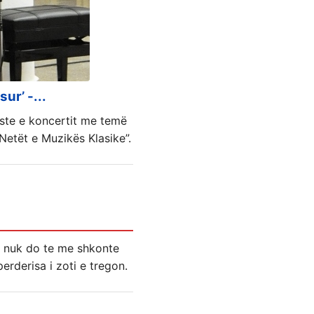
ur’ -...
iste e koncertit me temë
Netët e Muzikës Klasike”.
he nuk do te me shkonte
perderisa i zoti e tregon.