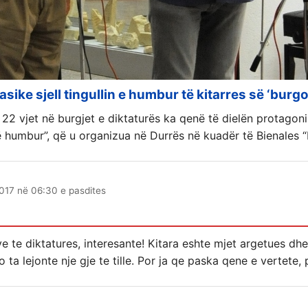
sike sjell tingullin e humbur të kitarres së ‘burgos
 22 vjet në burgjet e diktaturës ka qenë të dielën protagon
 humbur”, që u organizua në Durrës në kuadër të Bienales “
017 në 06:30 e pasdites
ve te diktatures, interesante! Kitara eshte mjet argetues d
ta lejonte nje gje te tille. Por ja qe paska qene e vertete, 