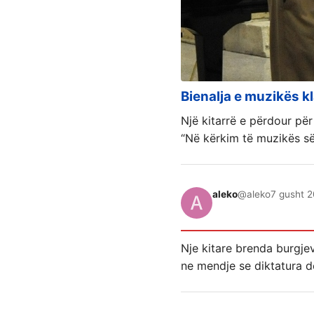
Bienalja e muzikës kla
Një kitarrë e përdour për
“Në kërkim të muzikës së
aleko
@aleko
7 gusht 2
Nje kitare brenda burgje
ne mendje se diktatura do 