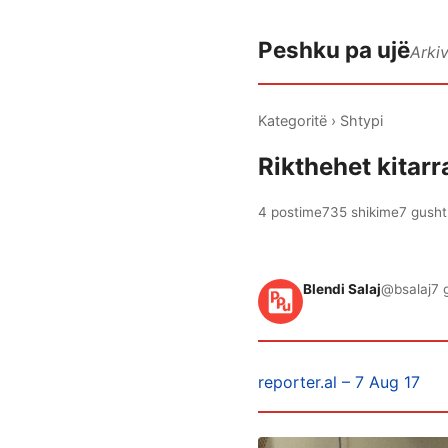
Peshku pa ujë
Arki
Kategoritë
›
Shtypi
Rikthehet kitarr
4 postime
735 shikime
7 gusht
Blendi Salaj
@bsalaj
7 
reporter.al – 7 Aug 17