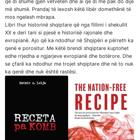
që di shumë gjen vetveten dhe ai që di më pak do dijë
më shumë. Prandaj të lexosh këtë libër domethënë të
mos ngelesh mbrapa.
Libri thur historinë shqiptare që nga fillimi i shekullit
XX e deri tani si pjesë e historisë rajonale dhe
evropianë. Ajo që ka ndodhur në Shqipëri e përreth ka
qenë e porositur. Me këtë brendi shqiptare kuptohet
edhe rrjedha e ngjarjeve evropianë dhe botërore. Dhe
se çfarë ka ndodhur me trojet shqiptare dhe në to nuk
ka qenë dhe nuk është rastësi.