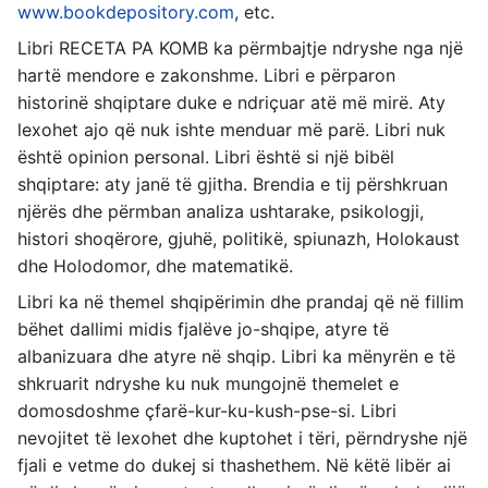
www.bookdepository.com
, etc.
Libri RECETA PA KOMB ka përmbajtje ndryshe nga një
hartë mendore e zakonshme. Libri e përparon
historinë shqiptare duke e ndriçuar atë më mirë. Aty
lexohet ajo që nuk ishte menduar më parë. Libri nuk
është opinion personal. Libri është si një bibël
shqiptare: aty janë të gjitha. Brendia e tij përshkruan
njërës dhe përmban analiza ushtarake, psikologji,
histori shoqërore, gjuhë, politikë, spiunazh, Holokaust
dhe Holodomor, dhe matematikë.
Libri ka në themel shqipërimin dhe prandaj që në fillim
bëhet dallimi midis fjalëve jo-shqipe, atyre të
albanizuara dhe atyre në shqip. Libri ka mënyrën e të
shkruarit ndryshe ku nuk mungojnë themelet e
domosdoshme çfarë-kur-ku-kush-pse-si. Libri
nevojitet të lexohet dhe kuptohet i tëri, përndryshe një
fjali e vetme do dukej si thashethem. Në këtë libër ai