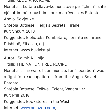
Titulli: RECETA PA KOMB
Nëntitulli: Lufta e sllavo-komunistëve për “çlirim” ishte
një luftim për ripushtim…prej marrëveshjes Entente
Anglo-Sovjetike
Shtëpia Botuese: Helga’s Secrets, Tiranë
Kur: Shkurt 2018
Ku gjendet: Biblioteka Kombëtare, libraritë në Tiranë,
Prishtinë, Elbasan, etj.
Internet: www.bukinist.al
Autori: Saimir A. Lolja
Titulli: THE NATION-FREE RECIPE
Nëntitulli: The war of communists for “liberation” was
a fight for reoccupation … from the Anglo-Soviet
Entente
Shtëpia Botuese: Tellwell Talent, Vancouver
Kur: Prill 2018
Ku gjendet: Bookstores in the West
Internet:
www.amazon.com
,