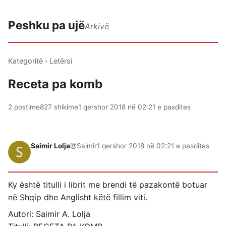
Peshku pa ujë
Arkivë
Kategoritë
›
Letërsi
Receta pa komb
2 postime
827 shikime
1 qershor 2018 në 02:21 e pasdites
Saimir Lolja
@Saimir
1 qershor 2018 në 02:21 e pasdites
Ky është titulli i librit me brendi të pazakontë botuar
në Shqip dhe Anglisht këtë fillim viti.
Autori: Saimir A. Lolja