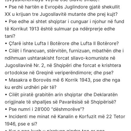
• Pse në hartën e Evropës Juglindore gjatë shekullit
XX u krijuan tre Jugosllavitë mutante dhe prej kujt?
• Pse edhe ai shtet shqiptar i cunguar i njohur në fund
të Korrikut 1913 është sulmuar pa ndërprerje edhe
tani?
• Çfarë ishte Lufta I Botërore dhe Lufta II Botërore?
• Cilët i financuan, stërvitën, furnizuan, mbathën dhe i
ndihmuan ushtarakisht forcat sllavo-komuniste në
Jugosllavinë Nr. 2, në Shqipëri dhe forcat e krishtera
ortodokse në Greqinë veriperëndimore; dhe pse?
• Masakra e Borovës më 6 Korrik 1943, pse dhe nga
ku erdhi urdhëri për të?
• Cilët piratë grabitën arin shqiptar dhe Deklaratën
origjinale të shpalljes së Pavarësisë së Shqipërisë?
• Pse numri i 28’000 “dëshmorëve”?
• Incidenti me minat në Kanalin e Korfuzit më 22 Tetor
1946, pse e si?