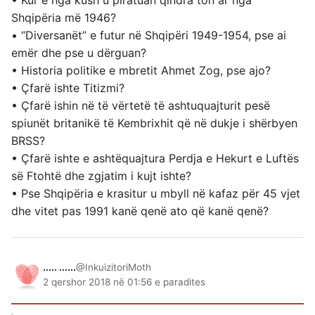
• Kur e nga kush u piratuan qindra ton ar nga
Shqipëria më 1946?
• “Diversanët” e futur në Shqipëri 1949-1954, pse ai
emër dhe pse u dërguan?
• Historia politike e mbretit Ahmet Zog, pse ajo?
• Çfarë ishte Titizmi?
• Çfarë ishin në të vërtetë të ashtuquajturit pesë
spiunët britanikë të Kembrixhit që në dukje i shërbyen
BRSS?
• Çfarë ishte e ashtëquajtura Perdja e Hekurt e Luftës
së Ftohtë dhe zgjatim i kujt ishte?
• Pse Shqipëria e krasitur u mbyll në kafaz për 45 vjet
dhe vitet pas 1991 kanë qenë ato që kanë qenë?
..... ......
@InkuizitoriMoth
2 qershor 2018 në 01:56 e paradites