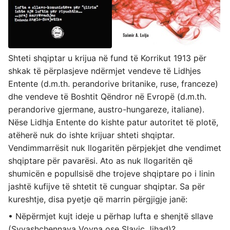
Shteti shqiptar u krijua në fund të Korrikut 1913 për
shkak të përplasjeve ndërmjet vendeve të Lidhjes
Entente (d.m.th. perandorive britanike, ruse, franceze)
dhe vendeve të Boshtit Qëndror në Evropë (d.m.th.
perandorive gjermane, austro-hungareze, italiane).
Nëse Lidhja Entente do kishte patur autoritet të plotë,
atëherë nuk do ishte krijuar shteti shqiptar.
Vendimmarrësit nuk llogaritën përpjekjet dhe vendimet
shqiptare për pavarësi. Ato as nuk llogaritën që
shumicën e popullsisë dhe trojeve shqiptare po i linin
jashtë kufijve të shtetit të cunguar shqiptar. Sa për
kureshtje, disa pyetje që marrin përgjigje janë:
• Nëpërmjet kujt ideje u përhap lufta e shenjtë sllave
(Svyashchennaya Voyna ose Slavic Jihad)?