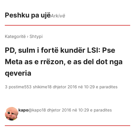
Peshku pa ujë
Arkivë
Kategoritë
›
Shtypi
PD, sulm i fortë kundër LSI: Pse
Meta as e rrëzon, e as del dot nga
qeveria
3 postime
553 shikime
18 dhjetor 2016 në 10:29 e paradites
kapo
@kapo
18 dhjetor 2016 në 10:29 e paradites