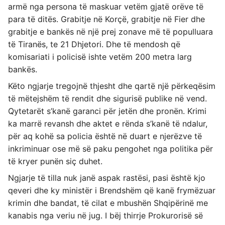
armë nga persona të maskuar vetëm gjatë orëve të
para të ditës. Grabitje në Korçë, grabitje në Fier dhe
grabitje e bankës në një prej zonave më të populluara
të Tiranës, te 21 Dhjetori. Dhe të mendosh që
komisariati i policisë ishte vetëm 200 metra larg
bankës.
Këto ngjarje tregojnë thjesht dhe qartë një përkeqësim
të mëtejshëm të rendit dhe sigurisë publike në vend.
Qytetarët s’kanë garanci për jetën dhe pronën. Krimi
ka marrë revansh dhe aktet e rënda s’kanë të ndalur,
për aq kohë sa policia është në duart e njerëzve të
inkriminuar ose më së paku pengohet nga politika për
të kryer punën siç duhet.
Ngjarje të tilla nuk janë aspak rastësi, pasi është kjo
qeveri dhe ky ministër i Brendshëm që kanë frymëzuar
krimin dhe bandat, të cilat e mbushën Shqipërinë me
kanabis nga veriu në jug. I bëj thirrje Prokurorisë së