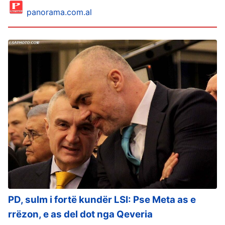
panorama.com.al
PD, sulm i fortë kundër LSI: Pse Meta as e
rrëzon, e as del dot nga Qeveria