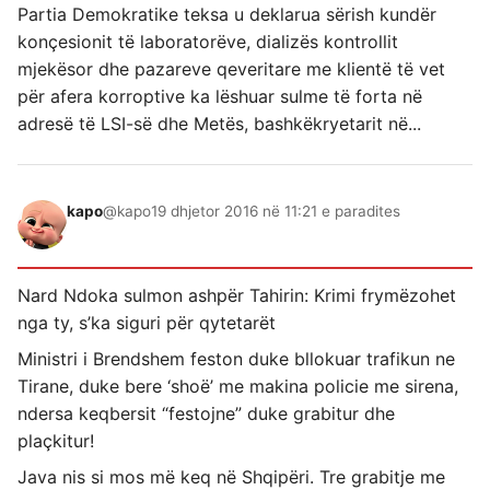
Partia Demokratike teksa u deklarua sërish kundër
konçesionit të laboratorëve, dializës kontrollit
mjekësor dhe pazareve qeveritare me klientë të vet
për afera korroptive ka lëshuar sulme të forta në
adresë të LSI-së dhe Metës, bashkëkryetarit në...
kapo
@kapo
19 dhjetor 2016 në 11:21 e paradites
Nard Ndoka sulmon ashpër Tahirin: Krimi frymëzohet
nga ty, s’ka siguri për qytetarët
Ministri i Brendshem feston duke bllokuar trafikun ne
Tirane, duke bere ‘shoë’ me makina policie me sirena,
ndersa keqbersit “festojne” duke grabitur dhe
plaçkitur!
Java nis si mos më keq në Shqipëri. Tre grabitje me