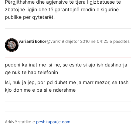
Përgjithshme dhe agjensive të tjera ligjzbatuese të
zbatojnë ligjin dhe të garantojnë rendin e sigurinë
publike për qytetarët.
varianti kohor
@varik
19 dhjetor 2016 në 04:25 e pasdites
pedehi ka inat me lsi-ne, se eshte si ajo ish dashnorja
qe nuk te hap telefonin
lsi, nuk ja jep, por pd duhet me ja marr mezor, se tashi
kjo don me e ba si e ndershme
Arkivë statike e
peshkupauje.com