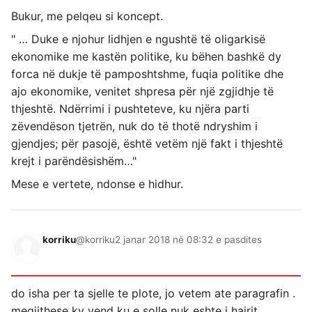
Bukur, me pelqeu si koncept.
" … Duke e njohur lidhjen e ngushtë të oligarkisë
ekonomike me kastën politike, ku bëhen bashkë dy
forca në dukje të pamposhtshme, fuqia politike dhe
ajo ekonomike, venitet shpresa për një zgjidhje të
thjeshtë. Ndërrimi i pushteteve, ku njëra parti
zëvendëson tjetrën, nuk do të thotë ndryshim i
gjendjes; për pasojë, është vetëm një fakt i thjeshtë
krejt i parëndësishëm…"
Mese e vertete, ndonse e hidhur.
korriku
@korriku
2 janar 2018 në 08:32 e pasdites
do isha per ta sjelle te plote, jo vetem ate paragrafin .
megjithese ky vend ku e solle nuk eshte i hajrit