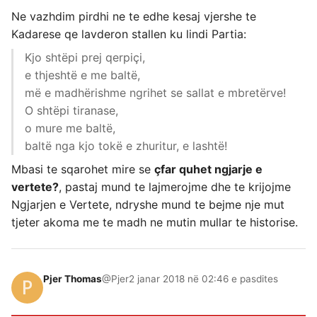
Ne vazhdim pirdhi ne te edhe kesaj vjershe te
Kadarese qe lavderon stallen ku lindi Partia:
Kjo shtëpi prej qerpiçi,
e thjeshtë e me baltë,
më e madhërishme ngrihet se sallat e mbretërve!
O shtëpi tiranase,
o mure me baltë,
baltë nga kjo tokë e zhuritur, e lashtë!
Mbasi te sqarohet mire se
çfar quhet ngjarje e
vertete?
, pastaj mund te lajmerojme dhe te krijojme
Ngjarjen e Vertete, ndryshe mund te bejme nje mut
tjeter akoma me te madh ne mutin mullar te historise.
Pjer Thomas
@Pjer
2 janar 2018 në 02:46 e pasdites