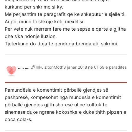
kurkund per shkrime si ky.
Me perjashtim te paragrafit qe ke shkeputur e sjelle ti.
Ai po, mund t’i shkoje ketij mexhlisi.
Per vete nuk merrem fare me te sepse e qarte e gjitha
dhe s’ka ndonje iluzion.
Tjeterkund do doja te qendroja brenda atij shkrimi.
..... ......
@InkuizitoriMoth
3 janar 2018 në 01:59 e paradites
Pamundësia e komentimit përballë gjendjes së
pashpresë, kompesohet nga mundesia e komentimit
përballë gjendjes gjith shpresë ul ne kolltuk te
sinemase duke ngrene kokoshka e duke thith pipzen e
coca cola-s.