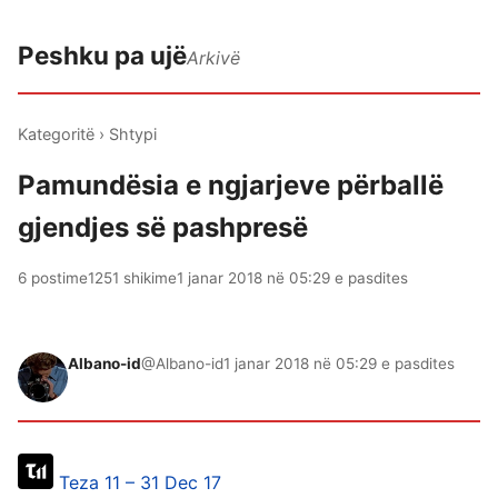
Peshku pa ujë
Arkivë
Kategoritë
›
Shtypi
Pamundësia e ngjarjeve përballë
gjendjes së pashpresë
6 postime
1251 shikime
1 janar 2018 në 05:29 e pasdites
Albano-id
@Albano-id
1 janar 2018 në 05:29 e pasdites
Teza 11 – 31 Dec 17