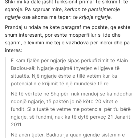
Shkrimi ka dale jasht funksionit primar te shkrimit: te
sqaroje. Pa sqaruar mire,
kerkon te paralajmeroje
ngjarje
ose akoma me teper:
te krijoje ngjarje.
Prandaj u ndala ne kete paragraf me poshte, qe eshte
shum interesant, por eshte mosperfillur si ide dhe
sqarim, e leximin me tej e vazhdova per inerci dhe pa
interes:
E kam fjalën për ngjarje sipas përkufizimit të Alain
Badiou-së: Ngjarje quajmë thyerjen e ligjeve të
situatës. Një ngjarje është e tillë vetëm kur ka
potencialin e krijimit të një mundësie të re.
Në të vërtetë në Shqipëri nuk mendoj se ka ndodhur
ndonjë ngjarje, të paktën jo në këto 20 vitet e
fundit. Si situatë të vetme me potencial për t’u bërë
ngjarje, së fundmi, nuk ka të dytë përveç 21 Janarit
2011.
Në anën tjetër, Badiou-ja quan gjendje sistemin e