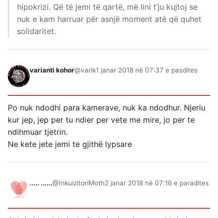
hipokrizi. Që të jemi të qartë, më lini t’ju kujtoj se
nuk e kam harruar për asnjë moment atë që quhet
solidaritet.
varianti kohor
@varik
1 janar 2018 në 07:37 e pasdites
Po nuk ndodhi para kamerave, nuk ka ndodhur. Njeriu
kur jep, jep per tu ndier per vete me mire, jo per te
ndihmuar tjetrin.
Ne kete jete jemi te gjithë lypsare
..... ......
@InkuizitoriMoth
2 janar 2018 në 07:16 e paradites