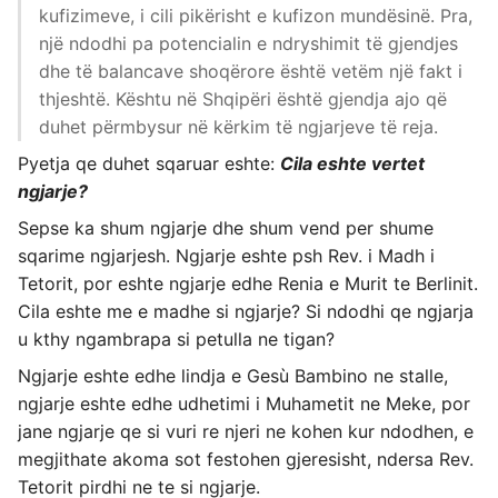
kufizimeve, i cili pikërisht e kufizon mundësinë. Pra,
një ndodhi pa potencialin e ndryshimit të gjendjes
dhe të balancave shoqërore është vetëm një fakt i
thjeshtë. Kështu në Shqipëri është gjendja ajo që
duhet përmbysur në kërkim të ngjarjeve të reja.
Pyetja qe duhet sqaruar eshte:
Cila eshte vertet
ngjarje?
Sepse ka shum ngjarje dhe shum vend per shume
sqarime ngjarjesh. Ngjarje eshte psh Rev. i Madh i
Tetorit, por eshte ngjarje edhe Renia e Murit te Berlinit.
Cila eshte me e madhe si ngjarje? Si ndodhi qe ngjarja
u kthy ngambrapa si petulla ne tigan?
Ngjarje eshte edhe lindja e Gesù Bambino ne stalle,
ngjarje eshte edhe udhetimi i Muhametit ne Meke, por
jane ngjarje qe si vuri re njeri ne kohen kur ndodhen, e
megjithate akoma sot festohen gjeresisht, ndersa Rev.
Tetorit pirdhi ne te si ngjarje.