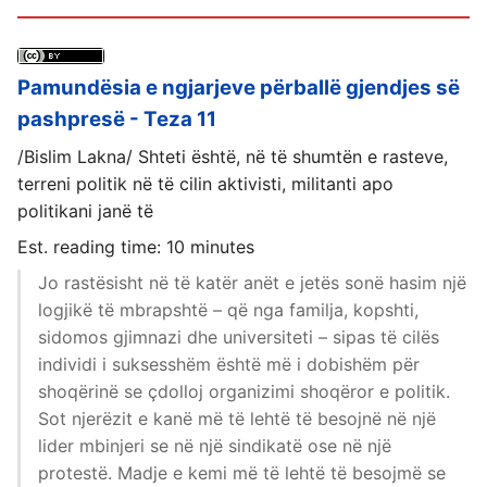
Pamundësia e ngjarjeve përballë gjendjes së
pashpresë - Teza 11
/Bislim Lakna/ Shteti është, në të shumtën e rasteve,
terreni politik në të cilin aktivisti, militanti apo
politikani janë të
Est. reading time: 10 minutes
Jo rastësisht në të katër anët e jetës sonë hasim një
logjikë të mbrapshtë – që nga familja, kopshti,
sidomos gjimnazi dhe universiteti – sipas të cilës
individi i suksesshëm është më i dobishëm për
shoqërinë se çdolloj organizimi shoqëror e politik.
Sot njerëzit e kanë më të lehtë të besojnë në një
lider mbinjeri se në një sindikatë ose në një
protestë. Madje e kemi më të lehtë të besojmë se