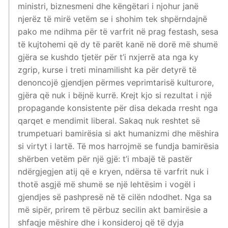
ministri, biznesmeni dhe këngëtari i njohur janë
njerëz të mirë vetëm se i shohim tek shpërndajnë
pako me ndihma për të varfrit në prag festash, sesa
të kujtohemi që dy të parët kanë në dorë më shumë
gjëra se kushdo tjetër për t’i nxjerrë ata nga ky
zgrip, kurse i treti minamilisht ka për detyrë të
denoncojë gjendjen përmes veprimtarisë kulturore,
gjëra që nuk i bëjnë kurrë. Krejt kjo si rezultat i një
propagande konsistente për disa dekada rresht nga
qarqet e mendimit liberal. Sakaq nuk reshtet së
trumpetuari bamirësia si akt humanizmi dhe mëshira
si virtyt i lartë. Të mos harrojmë se fundja bamirësia
shërben vetëm për një gjë: t’i mbajë të pastër
ndërgjegjen atij që e kryen, ndërsa të varfrit nuk i
thotë asgjë më shumë se një lehtësim i vogël i
gjendjes së pashpresë në të cilën ndodhet. Nga sa
më sipër, prirem të përbuz secilin akt bamirësie a
shfaqje mëshire dhe i konsideroj që të dyja