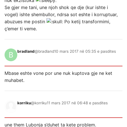
nuk ekzistoka
Se gjer me tani, une njoh shok qe dje (kur ishte i
vogel) ishte shembullor, ndrsa sot eshte i korruptuar,
abuzues me postin
Po ketij transformimi,
ç’emer ti veme.
bradland
@bradland
10 mars 2017 në 05:35 e pasdites
Mbase eshte vone por une nuk kuptova gje ne ket
muhabet.
korriku
@korriku
11 mars 2017 në 06:48 e pasdites
une them Lubonja s’duhet ta kete problem.