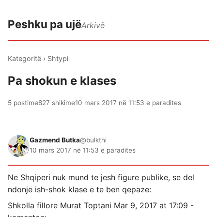
Peshku pa ujë
Arkivë
Kategoritë
›
Shtypi
Pa shokun e klases
5 postime
827 shikime
10 mars 2017 në 11:53 e paradites
Gazmend Butka
@bulkthi
10 mars 2017 në 11:53 e paradites
Ne Shqiperi nuk mund te jesh figure publike, se del
ndonje ish-shok klase e te ben qepaze:
Shkolla fillore Murat Toptani Mar 9, 2017 at 17:09 -