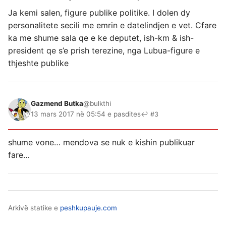
Ja kemi salen, figure publike politike. I dolen dy
personalitete secili me emrin e datelindjen e vet. Cfare
ka me shume sala qe e ke deputet, ish-km & ish-
president qe s’e prish terezine, nga Lubua-figure e
thjeshte publike
Gazmend Butka
@bulkthi
13 mars 2017 në 05:54 e pasdites
↩ #3
shume vone… mendova se nuk e kishin publikuar
fare…
Arkivë statike e
peshkupauje.com