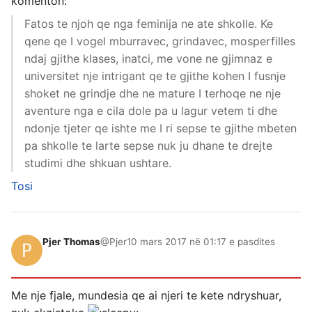
komenton:
Fatos te njoh qe nga feminija ne ate shkolle. Ke
qene qe I vogel mburravec, grindavec, mosperfilles
ndaj gjithe klases, inatci, me vone ne gjimnaz e
universitet nje intrigant qe te gjithe kohen I fusnje
shoket ne grindje dhe ne mature I terhoqe ne nje
aventure nga e cila dole pa u lagur vetem ti dhe
ndonje tjeter qe ishte me I ri sepse te gjithe mbeten
pa shkolle te larte sepse nuk ju dhane te drejte
studimi dhe shkuan ushtare.
Tosi
Pjer Thomas
@Pjer
10 mars 2017 në 01:17 e pasdites
Me nje fjale, mundesia qe ai njeri te kete ndryshuar,