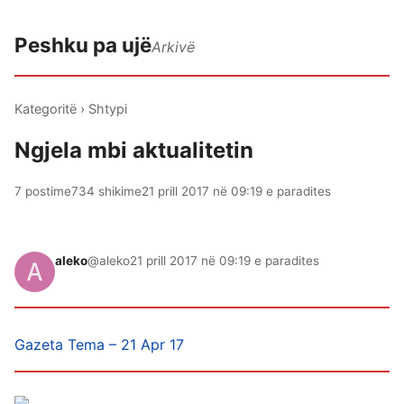
Peshku pa ujë
Arkivë
Kategoritë
›
Shtypi
Ngjela mbi aktualitetin
7 postime
734 shikime
21 prill 2017 në 09:19 e paradites
aleko
@aleko
21 prill 2017 në 09:19 e paradites
Gazeta Tema – 21 Apr 17