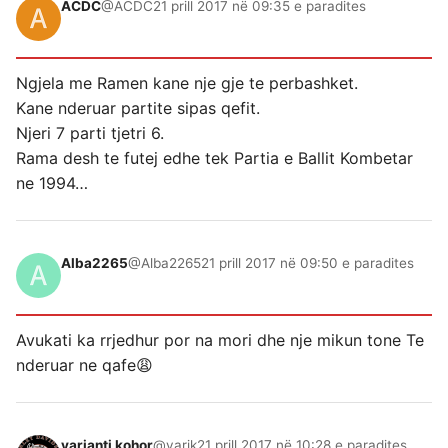
ACDC
@ACDC
21 prill 2017 në 09:35 e paradites
Ngjela me Ramen kane nje gje te perbashket.
Kane nderuar partite sipas qefit.
Njeri 7 parti tjetri 6.
Rama desh te futej edhe tek Partia e Ballit Kombetar
ne 1994…
Alba2265
@Alba2265
21 prill 2017 në 09:50 e paradites
Avukati ka rrjedhur por na mori dhe nje mikun tone Te
nderuar ne qafe😩
varianti kohor
@varik
21 prill 2017 në 10:28 e paradites