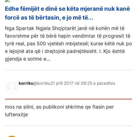
Edhe fëmijët e dinë se këta mjeranë nuk kanë
forcë as të bërtasin, e jo më të...
Nga Spartak Ngjela Shqiptarët janë në kohën më të
favorshme për të bërë hapin vendimtar të progresit të
tyrë real, pas 500 vjetësh mbijetesë; kurse këtë nuk po
e lejojnë ata që i drejtojnë padrejtësisht. l. Kjo është
gjendja e sotme e...
korriku
@korriku
21 prill 2017 në 09:25 e paradites
mos na sillni, as publikoni shkrime qe flasin per
luftenxitje