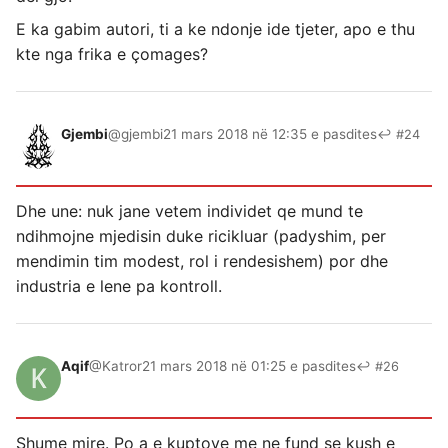
E ka gabim autori, ti a ke ndonje ide tjeter, apo e thu
kte nga frika e çomages?
Gjembi
@gjembi
21 mars 2018 në 12:35 e pasdites
↩ #24
Dhe une: nuk jane vetem individet qe mund te
ndihmojne mjedisin duke ricikluar (padyshim, per
mendimin tim modest, rol i rendesishem) por dhe
industria e lene pa kontroll.
Aqif
@Katror
21 mars 2018 në 01:25 e pasdites
↩ #26
Shume mire. Po a e kuptove me ne fund se kush e