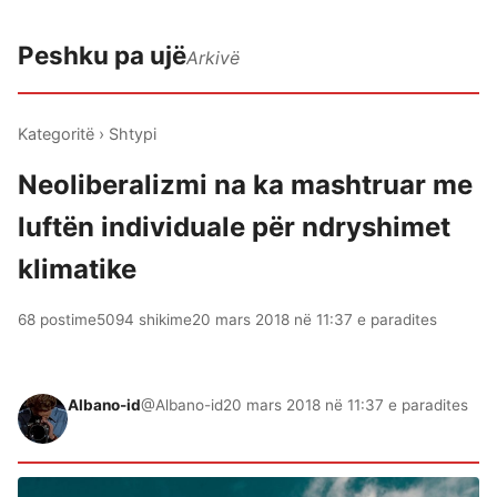
Peshku pa ujë
Arkivë
Kategoritë
›
Shtypi
Neoliberalizmi na ka mashtruar me
luftën individuale për ndryshimet
klimatike
68 postime
5094 shikime
20 mars 2018 në 11:37 e paradites
Albano-id
@Albano-id
20 mars 2018 në 11:37 e paradites