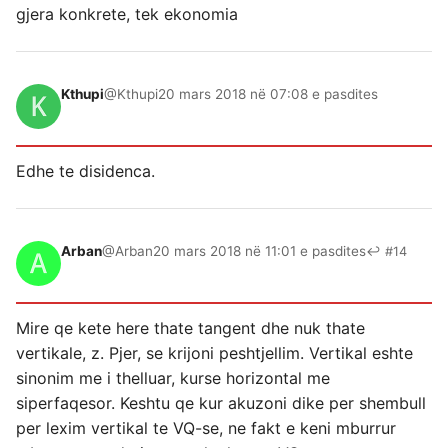
gjera konkrete, tek ekonomia
Kthupi
@Kthupi
20 mars 2018 në 07:08 e pasdites
Edhe te disidenca.
Arban
@Arban
20 mars 2018 në 11:01 e pasdites
↩ #14
Mire qe kete here thate tangent dhe nuk thate
vertikale, z. Pjer, se krijoni peshtjellim. Vertikal eshte
sinonim me i thelluar, kurse horizontal me
siperfaqesor. Keshtu qe kur akuzoni dike per shembull
per lexim vertikal te VQ-se, ne fakt e keni mburrur