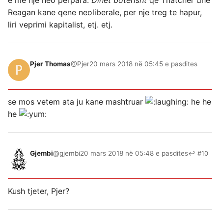
e me nje neo perpara.
Dihet boterisht
qe Thatcher dhe
Reagan kane qene neoliberale, per nje treg te hapur,
liri veprimi kapitalist, etj. etj.
Pjer Thomas
@Pjer
20 mars 2018 në 05:45 e pasdites
se mos vetem ata ju kane mashtruar
he he
he
Gjembi
@gjembi
20 mars 2018 në 05:48 e pasdites
↩ #10
Kush tjeter, Pjer?