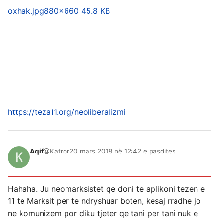
oxhak.jpg
880×660 45.8 KB
https://teza11.org/neoliberalizmi
Aqif
@Katror
20 mars 2018 në 12:42 e pasdites
Hahaha. Ju neomarksistet qe doni te aplikoni tezen e
11 te Marksit per te ndryshuar boten, kesaj rradhe jo
ne komunizem por diku tjeter qe tani per tani nuk e