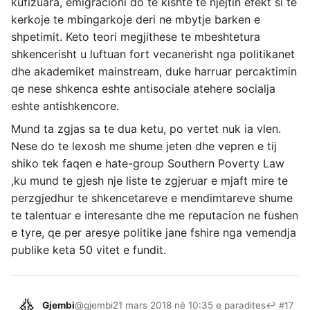
kufizuara, emigracioni do te kishte te njejtin efekt si te
kerkoje te mbingarkoje deri ne mbytje barken e
shpetimit. Keto teori megjithese te mbeshtetura
shkencerisht u luftuan fort vecanerisht nga politikanet
dhe akademiket mainstream, duke harruar percaktimin
qe nese shkenca eshte antisociale atehere socialja
eshte antishkencore.
Mund ta zgjas sa te dua ketu, po vertet nuk ia vlen.
Nese do te lexosh me shume jeten dhe vepren e tij
shiko tek faqen e hate-group Southern Poverty Law
,ku mund te gjesh nje liste te zgjeruar e mjaft mire te
perzgjedhur te shkencetareve e mendimtareve shume
te talentuar e interesante dhe me reputacion ne fushen
e tyre, qe per aresye politike jane fshire nga vemendja
publike keta 50 vitet e fundit.
Gjembi
@gjembi
21 mars 2018 në 10:35 e paradites
↩ #17