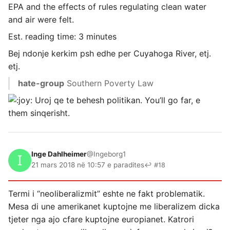
EPA and the effects of rules regulating clean water
and air were felt.
Est. reading time: 3 minutes
Bej ndonje kerkim psh edhe per Cuyahoga River, etj.
etj.
hate-group
Southern Poverty Law
Uroj qe te behesh politikan. You’ll go far, e
them sinqerisht.
Inge Dahlheimer
@Ingeborg1
21 mars 2018 në 10:57 e paradites
↩ #18
Termi i “neoliberalizmit” eshte ne fakt problematik.
Mesa di une amerikanet kuptojne me liberalizem dicka
tjeter nga ajo cfare kuptojne europianet. Katrori