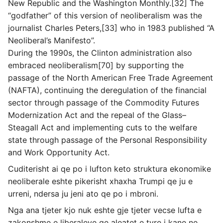
New Republic and the Washington Monthly.[32] The
“godfather” of this version of neoliberalism was the
journalist Charles Peters,[33] who in 1983 published “A
Neoliberal’s Manifesto”.
During the 1990s, the Clinton administration also
embraced neoliberalism[70] by supporting the
passage of the North American Free Trade Agreement
(NAFTA), continuing the deregulation of the financial
sector through passage of the Commodity Futures
Modernization Act and the repeal of the Glass–
Steagall Act and implementing cuts to the welfare
state through passage of the Personal Responsibility
and Work Opportunity Act.
Cuditerisht ai qe po i lufton keto struktura ekonomike
neoliberale eshte pikerisht xhaxha Trumpi qe ju e
urreni, ndersa ju jeni ato qe po i mbroni.
Nga ana tjeter kjo nuk eshte gje tjeter vecse lufta e
zakonshme e liberaleve qe aleatet e tyre i kane ne