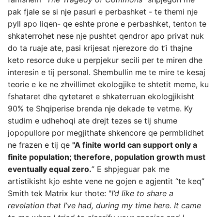
pak fjale se si nje pasuri e perbashket - te themi nje
pyll apo liqen- qe eshte prone e perbashket, tenton te
shkaterrohet nese nje pushtet qendror apo privat nuk
do ta ruaje ate, pasi krijesat njerezore do t’i thajne
keto resorce duke u perpjekur secili per te miren dhe
interesin e tij personal. Shembullin me te mire te kesaj
teorie e ke ne zhvillimet ekologjike te shtetit meme, ku
fshataret dhe qytetaret e shkaterruan ekologjikisht
90% te Shqiperise brenda nje dekade te vetme. Ky
studim e udhehoqi ate drejt tezes se tij shume
jopopullore por megjithate shkencore qe permblidhet
ne frazen e tij qe
"A finite world can support only a
finite population; therefore, population growth must
eventually equal zero.
” E shpjeguar pak me
artistikisht kjo eshte vene ne gojen e agjentit “te keq”
Smith tek Matrix kur thote: "
I’d like to share a
revelation that I’ve had, during my time here. It came