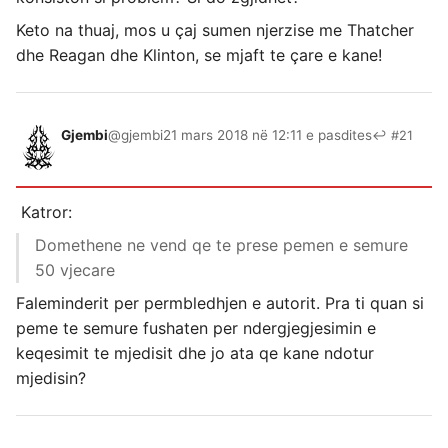
Keto na thuaj, mos u çaj sumen njerzise me Thatcher
dhe Reagan dhe Klinton, se mjaft te çare e kane!
Gjembi
@gjembi
21 mars 2018 në 12:11 e pasdites
↩ #21
Katror:
Domethene ne vend qe te prese pemen e semure
50 vjecare
Faleminderit per permbledhjen e autorit. Pra ti quan si
peme te semure fushaten per ndergjegjesimin e
keqesimit te mjedisit dhe jo ata qe kane ndotur
mjedisin?