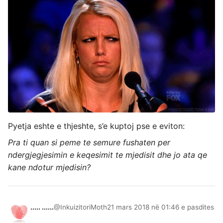
Pyetja eshte e thjeshte, s’e kuptoj pse e eviton:
Pra ti quan si peme te semure fushaten per
ndergjegjesimin e keqesimit te mjedisit dhe jo ata qe
kane ndotur mjedisin?
..... ......
@InkuizitoriMoth
21 mars 2018 në 01:46 e pasdites