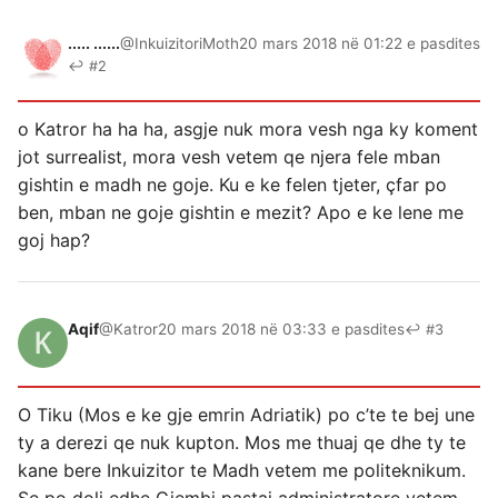
..... ......
@InkuizitoriMoth
20 mars 2018 në 01:22 e pasdites
↩ #2
o Katror ha ha ha, asgje nuk mora vesh nga ky koment
jot surrealist, mora vesh vetem qe njera fele mban
gishtin e madh ne goje. Ku e ke felen tjeter, çfar po
ben, mban ne goje gishtin e mezit? Apo e ke lene me
goj hap?
Aqif
@Katror
20 mars 2018 në 03:33 e pasdites
↩ #3
O Tiku (Mos e ke gje emrin Adriatik) po c’te te bej une
ty a derezi qe nuk kupton. Mos me thuaj qe dhe ty te
kane bere Inkuizitor te Madh vetem me politeknikum.