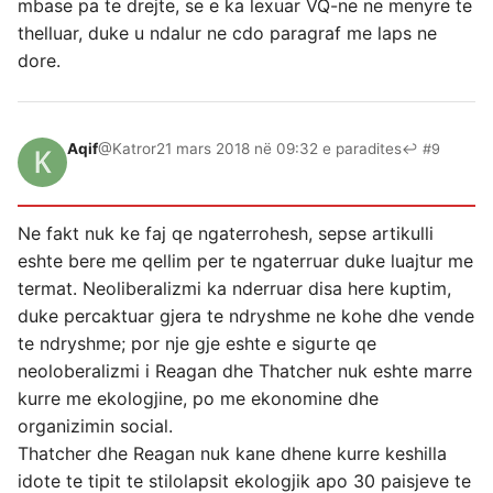
mbase pa te drejte, se e ka lexuar VQ-ne ne menyre te
thelluar, duke u ndalur ne cdo paragraf me laps ne
dore.
Aqif
@Katror
21 mars 2018 në 09:32 e paradites
↩ #9
Ne fakt nuk ke faj qe ngaterrohesh, sepse artikulli
eshte bere me qellim per te ngaterruar duke luajtur me
termat. Neoliberalizmi ka nderruar disa here kuptim,
duke percaktuar gjera te ndryshme ne kohe dhe vende
te ndryshme; por nje gje eshte e sigurte qe
neoloberalizmi i Reagan dhe Thatcher nuk eshte marre
kurre me ekologjine, po me ekonomine dhe
organizimin social.
Thatcher dhe Reagan nuk kane dhene kurre keshilla
idote te tipit te stilolapsit ekologjik apo 30 paisjeve te