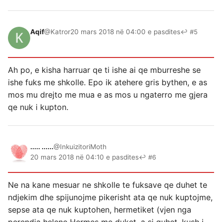
Aqif
@Katror
20 mars 2018 në 04:00 e pasdites
↩ #5
Ah po, e kisha harruar qe ti ishe ai qe mburreshe se
ishe fuks me shkolle. Epo ik atehere gris bythen, e as
mos mu drejto me mua e as mos u ngaterro me gjera
qe nuk i kupton.
..... ......
@InkuizitoriMoth
20 mars 2018 në 04:10 e pasdites
↩ #6
Ne na kane mesuar ne shkolle te fuksave qe duhet te
ndjekim dhe spijunojme pikerisht ata qe nuk kuptojme,
sepse ata qe nuk kuptohen, hermetiket (vjen nga