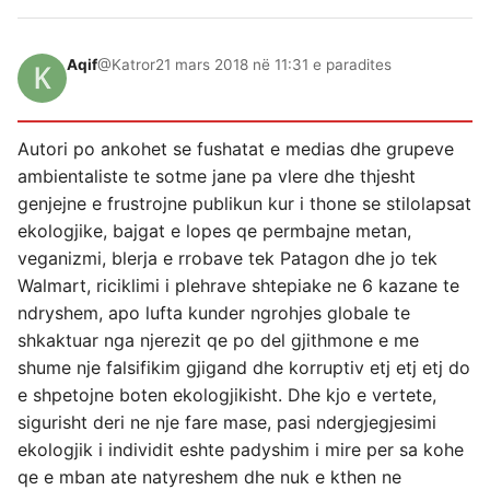
Aqif
@Katror
21 mars 2018 në 11:31 e paradites
Autori po ankohet se fushatat e medias dhe grupeve
ambientaliste te sotme jane pa vlere dhe thjesht
genjejne e frustrojne publikun kur i thone se stilolapsat
ekologjike, bajgat e lopes qe permbajne metan,
veganizmi, blerja e rrobave tek Patagon dhe jo tek
Walmart, riciklimi i plehrave shtepiake ne 6 kazane te
ndryshem, apo lufta kunder ngrohjes globale te
shkaktuar nga njerezit qe po del gjithmone e me
shume nje falsifikim gjigand dhe korruptiv etj etj etj do
e shpetojne boten ekologjikisht. Dhe kjo e vertete,
sigurisht deri ne nje fare mase, pasi ndergjegjesimi
ekologjik i individit eshte padyshim i mire per sa kohe
qe e mban ate natyreshem dhe nuk e kthen ne