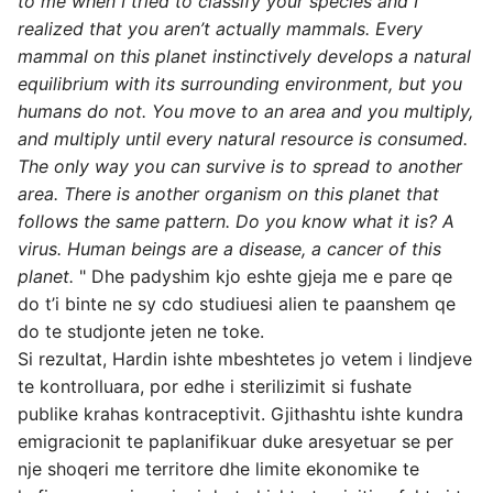
to me when I tried to classify your species and I
realized that you aren’t actually mammals. Every
mammal on this planet instinctively develops a natural
equilibrium with its surrounding environment, but you
humans do not. You move to an area and you multiply,
and multiply until every natural resource is consumed.
The only way you can survive is to spread to another
area. There is another organism on this planet that
follows the same pattern. Do you know what it is? A
virus. Human beings are a disease, a cancer of this
planet.
" Dhe padyshim kjo eshte gjeja me e pare qe
do t’i binte ne sy cdo studiuesi alien te paanshem qe
do te studjonte jeten ne toke.
Si rezultat, Hardin ishte mbeshtetes jo vetem i lindjeve
te kontrolluara, por edhe i sterilizimit si fushate
publike krahas kontraceptivit. Gjithashtu ishte kundra
emigracionit te paplanifikuar duke aresyetuar se per
nje shoqeri me territore dhe limite ekonomike te