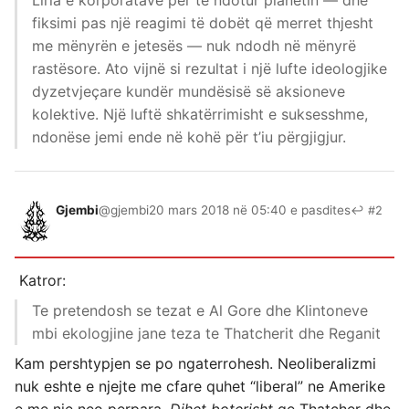
Liria e korporatave për të ndotur planetin — dhe
fiksimi pas një reagimi të dobët që merret thjesht
me mënyrën e jetesës — nuk ndodh në mënyrë
rastësore. Ato vijnë si rezultat i një lufte ideologjike
dyzetvjeçare kundër mundësisë së aksioneve
kolektive. Një luftë shkatërrimisht e suksesshme,
ndonëse jemi ende në kohë për t’iu përgjigjur.
Gjembi
@gjembi
20 mars 2018 në 05:40 e pasdites
↩ #2
Katror:
Te pretendosh se tezat e Al Gore dhe Klintoneve
mbi ekologjine jane teza te Thatcherit dhe Reganit
Kam pershtypjen se po ngaterrohesh. Neoliberalizmi
nuk eshte e njejte me cfare quhet “liberal” ne Amerike