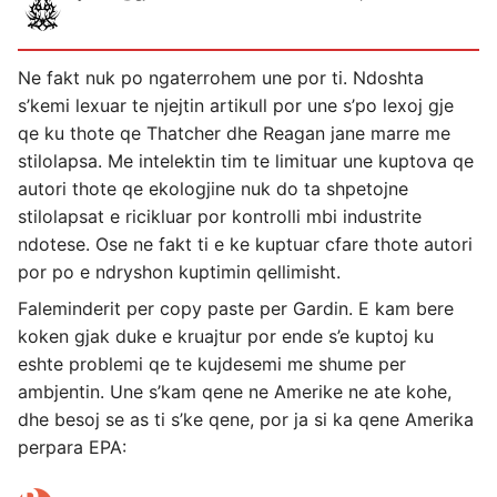
Ne fakt nuk po ngaterrohem une por ti. Ndoshta
s’kemi lexuar te njejtin artikull por une s’po lexoj gje
qe ku thote qe Thatcher dhe Reagan jane marre me
stilolapsa. Me intelektin tim te limituar une kuptova qe
autori thote qe ekologjine nuk do ta shpetojne
stilolapsat e ricikluar por kontrolli mbi industrite
ndotese. Ose ne fakt ti e ke kuptuar cfare thote autori
por po e ndryshon kuptimin qellimisht.
Faleminderit per copy paste per Gardin. E kam bere
koken gjak duke e kruajtur por ende s’e kuptoj ku
eshte problemi qe te kujdesemi me shume per
ambjentin. Une s’kam qene ne Amerike ne ate kohe,
dhe besoj se as ti s’ke qene, por ja si ka qene Amerika
perpara EPA: