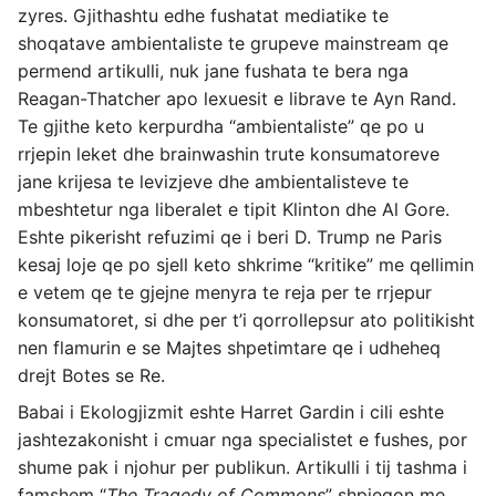
zyres. Gjithashtu edhe fushatat mediatike te
shoqatave ambientaliste te grupeve mainstream qe
permend artikulli, nuk jane fushata te bera nga
Reagan-Thatcher apo lexuesit e librave te Ayn Rand.
Te gjithe keto kerpurdha “ambientaliste” qe po u
rrjepin leket dhe brainwashin trute konsumatoreve
jane krijesa te levizjeve dhe ambientalisteve te
mbeshtetur nga liberalet e tipit Klinton dhe Al Gore.
Eshte pikerisht refuzimi qe i beri D. Trump ne Paris
kesaj loje qe po sjell keto shkrime “kritike” me qellimin
e vetem qe te gjejne menyra te reja per te rrjepur
konsumatoret, si dhe per t’i qorrollepsur ato politikisht
nen flamurin e se Majtes shpetimtare qe i udheheq
drejt Botes se Re.
Babai i Ekologjizmit eshte Harret Gardin i cili eshte
jashtezakonisht i cmuar nga specialistet e fushes, por
shume pak i njohur per publikun. Artikulli i tij tashma i
famshem “
The Tragedy of Commons
” shpjegon me