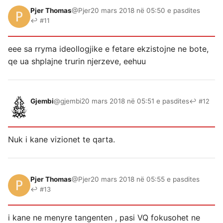
Pjer Thomas
@Pjer
20 mars 2018 në 05:50 e pasdites
↩ #11
eee sa rryma ideollogjike e fetare ekzistojne ne bote,
qe ua shplajne trurin njerzeve, eehuu
Gjembi
@gjembi
20 mars 2018 në 05:51 e pasdites
↩ #12
Nuk i kane vizionet te qarta.
Pjer Thomas
@Pjer
20 mars 2018 në 05:55 e pasdites
↩ #13
i kane ne menyre tangenten , pasi VQ fokusohet ne