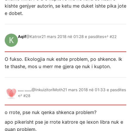
kishte genjyer autorin, se ketu me duket ishte pika jote
e dobet.
Aqif
@Katror
21 mars 2018 në 01:28 e pasdites
↩ #22
O fukso. Ekologjia nuk eshte problem, po shkence. Ik
te thashe, mos u merr me gjera qe nuk i kupton.
..... ......
@InkuizitoriMoth
21 mars 2018 në 01:33 e pasdites
↩ #28
o rrote, pse nuk qenka shkenca problem?
apo pikerisht pse je rrote katrore qe lexon libra nuk e
quan problem.