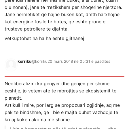
perendia helene Hermes me duket, a si quhet, kush i
qiu nonen), jane te rrezikshem per shoqerine njerzore.
Jane hermetiket qe hajne buken kot, dmth harxhojne
kot energjine fosile te botes, qe eshte prone e
trusteve petroliere te djathta.
vetkuptohet ha ha ha eshte gjithanej
korriku
@korriku
20 mars 2018 në 05:31 e pasdites
Neoliberalizmi ka genjyer dhe genjen per shume
ceshtje, jo vetem ate te mbrojtjes se ekosistemit te
planetit.
Artikull i mire, por larg se propozuari zgjidhje, aq me
pak te bindshme, qe i bie e majta duhet vazhdoje te
kruaj koken akoma me shume.