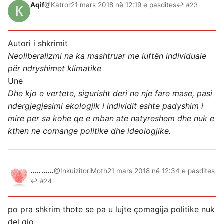
Aqif
@Katror
21 mars 2018 në 12:19 e pasdites
↩ #23
Autori i shkrimit
Neoliberalizmi na ka mashtruar me luftën individuale
për ndryshimet klimatike
Une
Dhe kjo e vertete, sigurisht deri ne nje fare mase, pasi
ndergjegjesimi ekologjik i individit eshte padyshim i
mire per sa kohe qe e mban ate natyreshem dhe nuk e
kthen ne comange politike dhe ideologjike.
..... ......
@InkuizitoriMoth
21 mars 2018 në 12:34 e pasdites
↩ #24
po pra shkrim thote se pa u lujte çomagija politike nuk
del gjo.