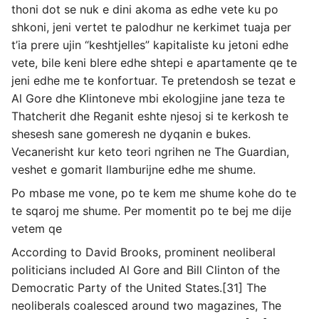
thoni dot se nuk e dini akoma as edhe vete ku po
shkoni, jeni vertet te palodhur ne kerkimet tuaja per
t’ia prere ujin “keshtjelles” kapitaliste ku jetoni edhe
vete, bile keni blere edhe shtepi e apartamente qe te
jeni edhe me te konfortuar. Te pretendosh se tezat e
Al Gore dhe Klintoneve mbi ekologjine jane teza te
Thatcherit dhe Reganit eshte njesoj si te kerkosh te
shesesh sane gomeresh ne dyqanin e bukes.
Vecanerisht kur keto teori ngrihen ne The Guardian,
veshet e gomarit llamburijne edhe me shume.
Po mbase me vone, po te kem me shume kohe do te
te sqaroj me shume. Per momentit po te bej me dije
vetem qe
According to David Brooks, prominent neoliberal
politicians included Al Gore and Bill Clinton of the
Democratic Party of the United States.[31] The
neoliberals coalesced around two magazines, The