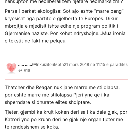
nenkupton me neoliberalizem njefare neomarksizmi?
Persa i perket ekologjise: Sot ajo eshte “marre peng”
kryesisht nga partite e gjelberta te Europes. Dikur
mbrojtja e mjedisit ishte edhe nje program politik i
Gjermanise naziste. Por kohet ndryshojne…Mua ironia
e tekstit ne fakt me pelqeu.
..... ......
@InkuizitoriMoth
21 mars 2018 në 11:15 e paradites
↩ #18
Thatcher dhe Reagan nuk jane marre me stilolapsa,
por eshte marre me stilolapsa Pjeri yne qe i ka
shperndare si dhurate elites shqiptare.
Tjeter, gjembi ka krujt koken deri sa i ka dale gjak, por
Katrori yne po kruan deri ne gjak nje organ tjeter me
te rendesishem se koka.