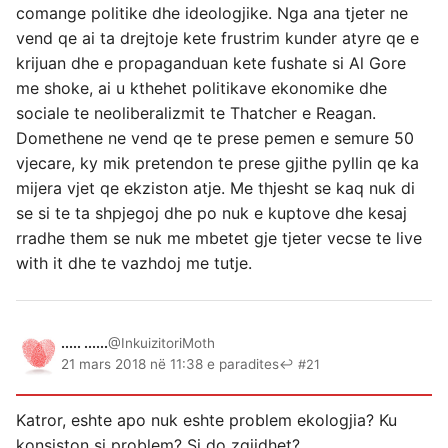
comange politike dhe ideologjike. Nga ana tjeter ne
vend qe ai ta drejtoje kete frustrim kunder atyre qe e
krijuan dhe e propaganduan kete fushate si Al Gore
me shoke, ai u kthehet politikave ekonomike dhe
sociale te neoliberalizmit te Thatcher e Reagan.
Domethene ne vend qe te prese pemen e semure 50
vjecare, ky mik pretendon te prese gjithe pyllin qe ka
mijera vjet qe ekziston atje. Me thjesht se kaq nuk di
se si te ta shpjegoj dhe po nuk e kuptove dhe kesaj
rradhe them se nuk me mbetet gje tjeter vecse te live
with it dhe te vazhdoj me tutje.
..... ......
@InkuizitoriMoth
21 mars 2018 në 11:38 e paradites
↩ #21
Katror, eshte apo nuk eshte problem ekologjia? Ku
konsiston si problem? Si do zgjidhet?