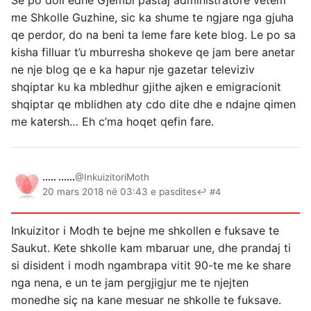
Se po doli edhe Gjembi pastaj administratore vetem
me Shkolle Guzhine, sic ka shume te ngjare nga gjuha
qe perdor, do na beni ta leme fare kete blog. Le po sa
kisha filluar t’u mburresha shokeve qe jam bere anetar
ne nje blog qe e ka hapur nje gazetar televiziv
shqiptar ku ka mbledhur gjithe ajken e emigracionit
shqiptar qe mblidhen aty cdo dite dhe e ndajne qimen
me katersh… Eh c’ma hoqet qefin fare.
..... ......
@InkuizitoriMoth
20 mars 2018 në 03:43 e pasdites
↩ #4
Inkuizitor i Modh te bejne me shkollen e fuksave te
Saukut. Kete shkolle kam mbaruar une, dhe prandaj ti
si disident i modh ngambrapa vitit 90-te me ke share
nga nena, e un te jam pergjigjur me te njejten
monedhe siç na kane mesuar ne shkolle te fuksave.