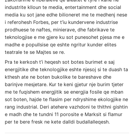
industrite klloun te media, entertainment dhe social
media ku sot jane edhe bilioneret me te medhenj nese
i referohesh Forbes, per t’iu kundervene industrise
prodhuese te naftes, minierave, dhe fabrikave te
teknologjise e me gjere ku sot punesohet pjesa me e
madhe e popullsise qe eshte ngritur kunder elites
teatrale te se Majtes se re.
Pra te kerkosh t’i heqesh sot botes burimet e saj
energjitike dhe teknologjike eshte njesoj si te duash ta
kthesh ate ne boten bukolike te bareshave dhe
barinjve mesjetare. Kur te keni gjetur nje burim tjeter
me te fuqishem energjitik se energjia fosile qe mban
sot boten, hajde te flasim per ndryshime ekologjike ne
rang industrial. Deri atehere vazhdoni te thithni gishtin
e madh dhe te tundni 11 porosite e Marksit si flamur
per te bere fresk ne kete dalldi budallalleqesh.