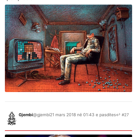
Gjembi
@gjembi
21 mars 2018 në 01:43 e pasdites
↩ #27