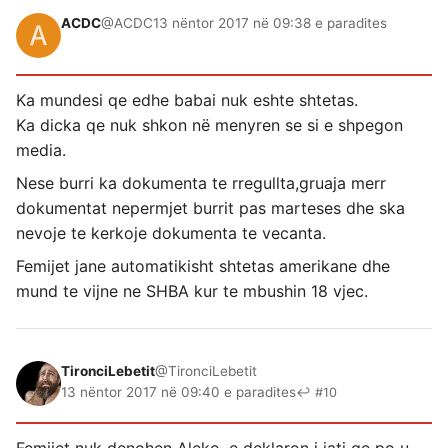
ACDC
@ACDC
13 nëntor 2017 në 09:38 e paradites
Ka mundesi qe edhe babai nuk eshte shtetas.
Ka dicka qe nuk shkon në menyren se si e shpegon
media.
Nese burri ka dokumenta te rregullta,gruaja merr
dokumentat nepermjet burrit pas marteses dhe ska
nevoje te kerkoje dokumenta te vecanta.
Femijet jane automatikisht shtetas amerikane dhe
mund te vijne ne SHBA kur te mbushin 18 vjec.
TironciLebetit
@TironciLebetit
13 nëntor 2017 në 09:40 e paradites
↩ #10