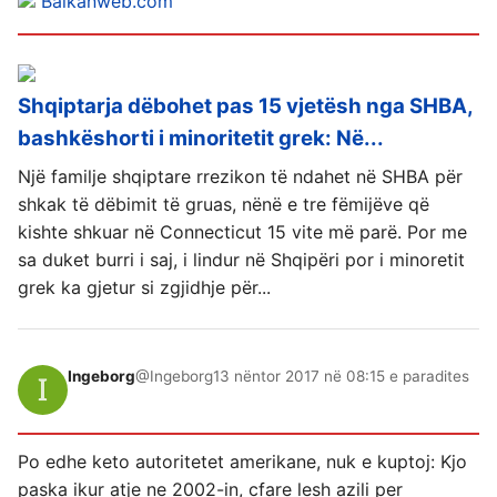
Balkanweb.com
Shqiptarja dëbohet pas 15 vjetësh nga SHBA,
bashkëshorti i minoritetit grek: Në...
Një familje shqiptare rrezikon të ndahet në SHBA për
shkak të dëbimit të gruas, nënë e tre fëmijëve që
kishte shkuar në Connecticut 15 vite më parë. Por me
sa duket burri i saj, i lindur në Shqipëri por i minoretit
grek ka gjetur si zgjidhje për...
Ingeborg
@Ingeborg
13 nëntor 2017 në 08:15 e paradites
Po edhe keto autoritetet amerikane, nuk e kuptoj: Kjo
paska ikur atje ne 2002-in, cfare lesh azili per