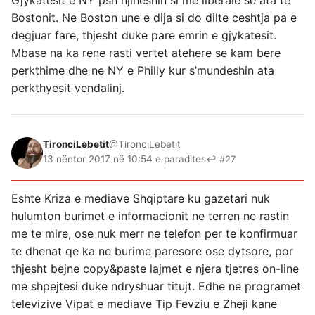
Gjykatesit e NY psh njiheshin si me liberale se ata te
Bostonit. Ne Boston une e dija si do dilte ceshtja pa e
degjuar fare, thjesht duke pare emrin e gjykatesit.
Mbase na ka rene rasti vertet atehere se kam bere
perkthime dhe ne NY e Philly kur s’mundeshin ata
perkthyesit vendalinj.
TironciLebetit
@TironciLebetit
13 nëntor 2017 në 10:54 e paradites
↩ #27
Eshte Kriza e mediave Shqiptare ku gazetari nuk
hulumton burimet e informacionit ne terren ne rastin
me te mire, ose nuk merr ne telefon per te konfirmuar
te dhenat qe ka ne burime paresore ose dytsore, por
thjesht bejne copy&paste lajmet e njera tjetres on-line
me shpejtesi duke ndryshuar titujt. Edhe ne programet
televizive Vipat e mediave Tip Fevziu e Zheji kane