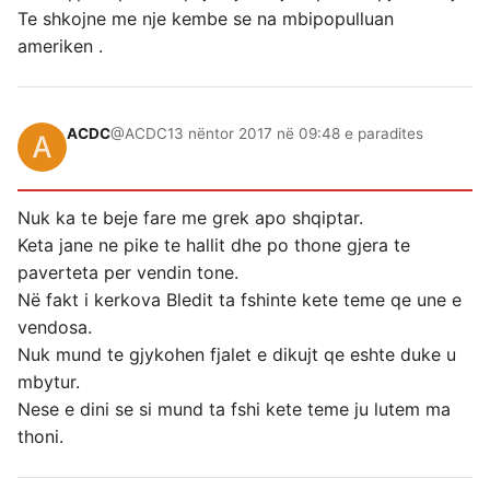
Te shkojne me nje kembe se na mbipopulluan
ameriken .
ACDC
@ACDC
13 nëntor 2017 në 09:48 e paradites
Nuk ka te beje fare me grek apo shqiptar.
Keta jane ne pike te hallit dhe po thone gjera te
paverteta per vendin tone.
Në fakt i kerkova Bledit ta fshinte kete teme qe une e
vendosa.
Nuk mund te gjykohen fjalet e dikujt qe eshte duke u
mbytur.
Nese e dini se si mund ta fshi kete teme ju lutem ma
thoni.