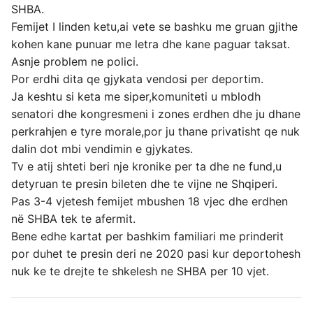
SHBA.
Femijet I linden ketu,ai vete se bashku me gruan gjithe
kohen kane punuar me letra dhe kane paguar taksat.
Asnje problem ne polici.
Por erdhi dita qe gjykata vendosi per deportim.
Ja keshtu si keta me siper,komuniteti u mblodh
senatori dhe kongresmeni i zones erdhen dhe ju dhane
perkrahjen e tyre morale,por ju thane privatisht qe nuk
dalin dot mbi vendimin e gjykates.
Tv e atij shteti beri nje kronike per ta dhe ne fund,u
detyruan te presin bileten dhe te vijne ne Shqiperi.
Pas 3-4 vjetesh femijet mbushen 18 vjec dhe erdhen
në SHBA tek te afermit.
Bene edhe kartat per bashkim familiari me prinderit
por duhet te presin deri ne 2020 pasi kur deportohesh
nuk ke te drejte te shkelesh ne SHBA per 10 vjet.