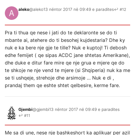
aleko
@aleko
13 nëntor 2017 në 09:49 e paradites
↩ #12
Pra ti thua qe nese i jati do te deklaronte se do ti
mbante ai, atehere do ti besohej kujdestaria? Dhe ky
nuk e ka bere nje gje te tille? Nuk e kuptoj! Ti debosh
edhe femijet ( qe sipas ACDC jane shtetas Amerikane),
dhe duke e ditur fare mire qe nje grua e mjere qe do
te shkoje ne nje vend te mjere (si Shqiperia) nuk ka me
se ti ushqeje, strehoje dhe arsimoje … Nuk e di ,
prandaj them qe eshte shtet qelbesire, kerme fare.
Gjembi
@gjembi
13 nëntor 2017 në 09:49 e paradites
↩ #11
Me sa di une, nese nje bashkeshort ka aplikuar per azil