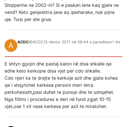
Shqiperine ne 2002-in? Si e paskan lene kaq gjate ne
vend? Keto genjeshtra jane aq qesharake, nuk pijne
uje. Turp per ate grua.
ACDC
@ACDC
13 nëntor 2017 në 08:44 e paradites
↩ #4
E shtyn gjyqin dhe pastaj kalon në disa shkalle qe
edhe keto kerkojne disa vjet per cdo shkalle.
Cdo njeri ka te drejte te kerkoje azil dhe gjate kohes
qe i shqytohet kerkesa personi merr letra
perkohesisht,pasi duhet te punoje dhe te ushqehet.
Nga fillimi i procedures e deri në fund zgjat 10-15
vjet,ose 1 vit nese kerkesa per azil te miratohet.