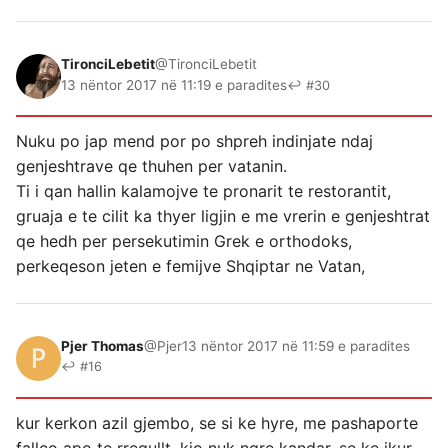
TironciLebetit
@TironciLebetit
13 nëntor 2017 në 11:19 e paradites
↩ #30
Nuku po jap mend por po shpreh indinjate ndaj
genjeshtrave qe thuhen per vatanin.
Ti i qan hallin kalamojve te pronarit te restorantit,
gruaja e te cilit ka thyer ligjin e me vrerin e genjeshtrat
qe hedh per persekutimin Grek e orthodoks,
perkeqeson jeten e femijve Shqiptar ne Vatan,
Pjer Thomas
@Pjer
13 nëntor 2017 në 11:59 e paradites
↩ #16
kur kerkon azil gjembo, se si ke hyre, me pashaporte