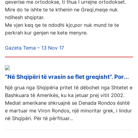
qeverise me ortodokse, ti thua I urrejne ortodokset.
Mire do te ishte te te kthenin ne Greqi,meqe nuk
ndihesh shqiptar.
Me vjen keq qe te ndodhi kjo,por nuk mund te te
perkrah kur genjen ne kete menyre.
Gazeta Tema – 13 Nov 17
“Në Shqipëri të vrasin se flet greqisht”. Por...
Një grua nga Shqipëria pritet të dëbohet nga Shtetet e
Bashkuara të Amerikës, ku ka jetuar prej vitit 2002.
Mediat amerikane shkruajnë se Denada Rondos është
e martuar me Viron Rondos, një minoritar grek, i lindur
në Shqipëri. Për të përfituar...