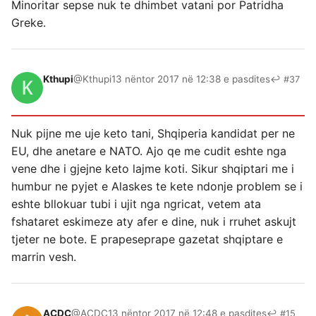
Minoritar sepse nuk te dhimbet vatani por Patridha
Greke.
Kthupi
@Kthupi
13 nëntor 2017 në 12:38 e pasdites
↩ #37
Nuk pijne me uje keto tani, Shqiperia kandidat per ne
EU, dhe anetare e NATO. Ajo qe me cudit eshte nga
vene dhe i gjejne keto lajme koti. Sikur shqiptari me i
humbur ne pyjet e Alaskes te kete ndonje problem se i
eshte bllokuar tubi i ujit nga ngricat, vetem ata
fshataret eskimeze aty afer e dine, nuk i rruhet askujt
tjeter ne bote. E prapeseprape gazetat shqiptare e
marrin vesh.
ACDC
@ACDC
13 nëntor 2017 në 12:48 e pasdites
↩ #15