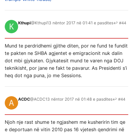
Kthupi
@Kthupi
13 nëntor 2017 në 01:41 e pasdites
↩ #44
Mund te perdridhemi gjithe diten, por ne fund te fundit
te pakten ne SHBA agjentet e emigracionit nuk dalin
dot mbi gjykaten. Gjykatesit mund te varen nga DOJ
teknikisht, por jane ne fakt te pavarur. As Presidenti s’i
heq dot nga puna, jo me Sessions.
ACDC
@ACDC
13 nëntor 2017 në 01:48 e pasdites
↩ #44
Njoh nje rast shume te ngjashem me kusheririn tim qe
e deportuan në vitin 2010 pas 16 vjetesh qendrimi në