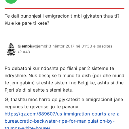
Te dali punonjesi i emigracionit mbi gjykaten thua ti?
Ku e ke pare ti kete?
Gjembi
@gjembi
13 nëntor 2017 në 01:33 e pasdites
↩ #43
Po debatoni kur ndoshta po flisni per 2 sisteme te
ndryshme. Nuk besoj se ti mund ta dish (por dhe mund
te jem gabim) si eshte sistemi ne Belgjike, ashtu si dhe
Pjeri s’e di si eshte sistemi ketu.
Gjithashtu mos harro qe gjykatesit e emigracionit jane
nepunes te qeverise, jo te pavarur.
https://qz.com/889607/us-immigration-courts-are-a-
bureaucratic-backwater-ripe-for-manipulation-by-
trumps-white-house/