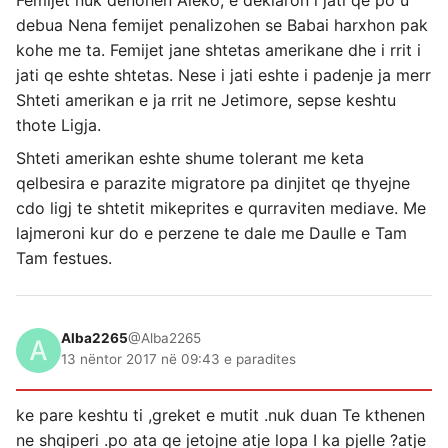
Femijet nuk denohen Aleko, e deklaron i jati qe po u
debua Nena femijet penalizohen se Babai harxhon pak
kohe me ta. Femijet jane shtetas amerikane dhe i rrit i
jati qe eshte shtetas. Nese i jati eshte i padenje ja merr
Shteti amerikan e ja rrit ne Jetimore, sepse keshtu
thote Ligja.
Shteti amerikan eshte shume tolerant me keta
qelbesira e parazite migratore pa dinjitet qe thyejne
cdo ligj te shtetit mikeprites e qurraviten mediave. Me
lajmeroni kur do e perzene te dale me Daulle e Tam
Tam festues.
Alba2265
@Alba2265
13 nëntor 2017 në 09:43 e paradites
ke pare keshtu ti ,greket e mutit .nuk duan Te kthenen
ne shqiperi .po ata qe jetojne atje lopa I ka pjelle ?atje