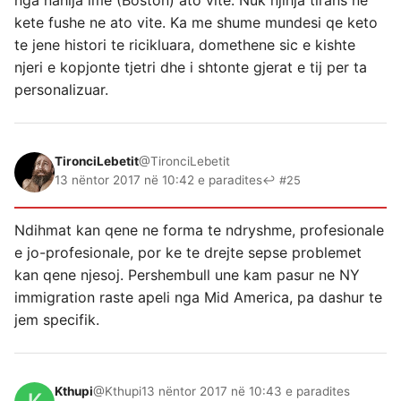
nga nahija ime (Boston) ato vite. Nuk njihja tirans ne
kete fushe ne ato vite. Ka me shume mundesi qe keto
te jene histori te ricikluara, domethene sic e kishte
njeri e kopjonte tjetri dhe i shtonte gjerat e tij per ta
personalizuar.
TironciLebetit
@TironciLebetit
13 nëntor 2017 në 10:42 e paradites
↩ #25
Ndihmat kan qene ne forma te ndryshme, profesionale
e jo-profesionale, por ke te drejte sepse problemet
kan qene njesoj. Pershembull une kam pasur ne NY
immigration raste apeli nga Mid America, pa dashur te
jem specifik.
Kthupi
@Kthupi
13 nëntor 2017 në 10:43 e paradites