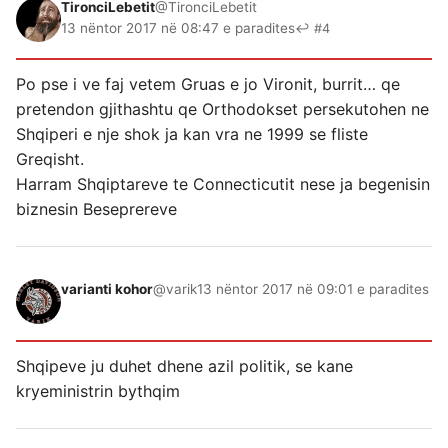
TironciLebetit
@TironciLebetit
13 nëntor 2017 në 08:47 e paradites
↩ #4
Po pse i ve faj vetem Gruas e jo Vironit, burrit… qe
pretendon gjithashtu qe Orthodokset persekutohen ne
Shqiperi e nje shok ja kan vra ne 1999 se fliste
Greqisht.
Harram Shqiptareve te Connecticutit nese ja begenisin
biznesin Beseprereve
varianti kohor
@varik
13 nëntor 2017 në 09:01 e paradites
Shqipeve ju duhet dhene azil politik, se kane
kryeministrin bythqim