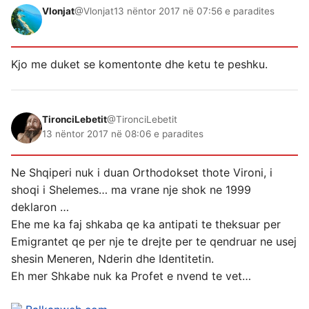
Vlonjat
@Vlonjat
13 nëntor 2017 në 07:56 e paradites
Kjo me duket se komentonte dhe ketu te peshku.
TironciLebetit
@TironciLebetit
13 nëntor 2017 në 08:06 e paradites
Ne Shqiperi nuk i duan Orthodokset thote Vironi, i
shoqi i Shelemes… ma vrane nje shok ne 1999
deklaron …
Ehe me ka faj shkaba qe ka antipati te theksuar per
Emigrantet qe per nje te drejte per te qendruar ne usej
shesin Meneren, Nderin dhe Identitetin.
Eh mer Shkabe nuk ka Profet e nvend te vet…