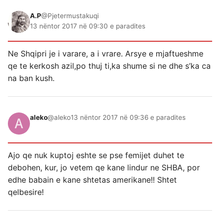
A.P
@Pjetermustakuqi
13 nëntor 2017 në 09:30 e paradites
Ne Shqipri je i varare, a i vrare. Arsye e mjaftueshme
qe te kerkosh azil,po thuj ti,ka shume si ne dhe s’ka ca
na ban kush.
aleko
@aleko
13 nëntor 2017 në 09:36 e paradites
Ajo qe nuk kuptoj eshte se pse femijet duhet te
debohen, kur, jo vetem qe kane lindur ne SHBA, por
edhe babain e kane shtetas amerikane!! Shtet
qelbesire!