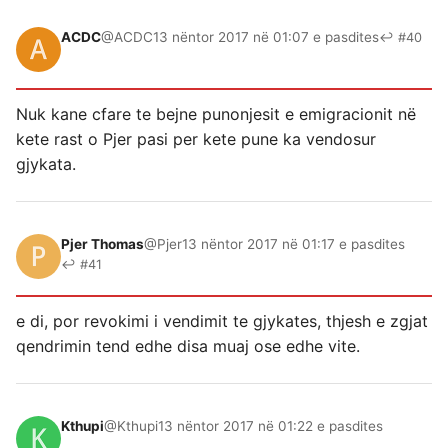
ACDC
@ACDC
13 nëntor 2017 në 01:07 e pasdites
↩ #40
Nuk kane cfare te bejne punonjesit e emigracionit në
kete rast o Pjer pasi per kete pune ka vendosur
gjykata.
Pjer Thomas
@Pjer
13 nëntor 2017 në 01:17 e pasdites
↩ #41
e di, por revokimi i vendimit te gjykates, thjesh e zgjat
qendrimin tend edhe disa muaj ose edhe vite.
Kthupi
@Kthupi
13 nëntor 2017 në 01:22 e pasdites