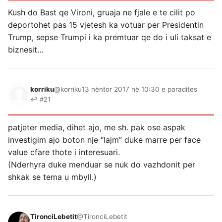
Kush do Bast qe Vironi, gruaja ne fjale e te cilit po
deportohet pas 15 vjetesh ka votuar per Presidentin
Trump, sepse Trumpi i ka premtuar qe do i uli taksat e
biznesit…
korriku
@korriku
13 nëntor 2017 në 10:30 e paradites
↩ #21
patjeter media, dihet ajo, me sh. pak ose aspak
investigim ajo boton nje “lajm” duke marre per face
value cfare thote i interesuari.
(Nderhyra duke menduar se nuk do vazhdonit per
shkak se tema u mbyll.)
TironciLebetit
@TironciLebetit