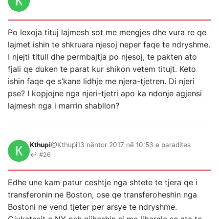
Po lexoja tituj lajmesh sot me mengjes dhe vura re qe
lajmet ishin te shkruara njesoj neper faqe te ndryshme.
I njejti titull dhe permbajtja po njesoj, te pakten ato
fjali qe duken te parat kur shikon vetem titujt. Keto
ishin faqe qe s’kane lidhje me njera-tjetren. Di njeri
pse? I kopjojne nga njeri-tjetri apo ka ndonje agjensi
lajmesh nga i marrin shabllon?
Kthupi
@Kthupi
13 nëntor 2017 në 10:53 e paradites
↩ #26
Edhe une kam patur ceshtje nga shtete te tjera qe i
transferonin ne Boston, ose qe transferoheshin nga
Bostoni ne vend tjeter per arsye te ndryshme.