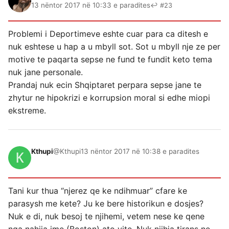
13 nëntor 2017 në 10:33 e paradites
↩ #23
Problemi i Deportimeve eshte cuar para ca ditesh e
nuk eshtese u hap a u mbyll sot. Sot u mbyll nje ze per
motive te paqarta sepse ne fund te fundit keto tema
nuk jane personale.
Prandaj nuk ecin Shqiptaret perpara sepse jane te
zhytur ne hipokrizi e korrupsion moral si edhe miopi
ekstreme.
Kthupi
@Kthupi
13 nëntor 2017 në 10:38 e paradites
Tani kur thua “njerez qe ke ndihmuar” cfare ke
parasysh me kete? Ju ke bere historikun e dosjes?
Nuk e di, nuk besoj te njihemi, vetem nese ke qene