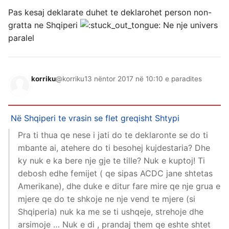
Pas kesaj deklarate duhet te deklarohet person non-
gratta ne Shqiperi
Ne nje univers
paralel
korriku
@korriku
13 nëntor 2017 në 10:10 e paradites
Në Shqiperi te vrasin se flet greqisht
Shtypi
Pra ti thua qe nese i jati do te deklaronte se do ti
mbante ai, atehere do ti besohej kujdestaria? Dhe
ky nuk e ka bere nje gje te tille? Nuk e kuptoj! Ti
debosh edhe femijet ( qe sipas ACDC jane shtetas
Amerikane), dhe duke e ditur fare mire qe nje grua e
mjere qe do te shkoje ne nje vend te mjere (si
Shqiperia) nuk ka me se ti ushqeje, strehoje dhe
arsimoje … Nuk e di , prandaj them qe eshte shtet