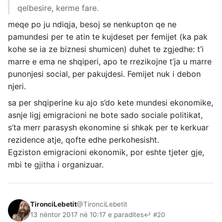
qelbesire, kerme fare.
meqe po ju ndiqja, besoj se nenkupton qe ne
pamundesi per te atin te kujdeset per femijet (ka pak
kohe se ia ze biznesi shumicen) duhet te zgjedhe: t’i
marre e ema ne shqiperi, apo te rrezikojne t’ja u marre
punonjesi social, per pakujdesi. Femijet nuk i debon
njeri.
sa per shqiperine ku ajo s’do kete mundesi ekonomike,
asnje ligj emigracioni ne bote sado sociale politikat,
s’ta merr parasysh ekonomine si shkak per te kerkuar
rezidence atje, qofte edhe perkohesisht.
Egziston emigracioni ekonomik, por eshte tjeter gje,
mbi te gjitha i organizuar.
TironciLebetit
@TironciLebetit
13 nëntor 2017 në 10:17 e paradites
↩ #20