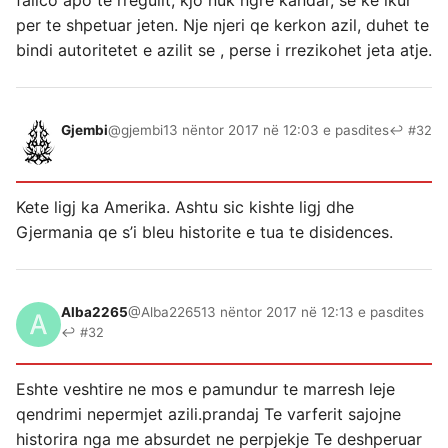
fallco apo te rregullt, kjo nuk ngre kandar, se ke ikur
per te shpetuar jeten. Nje njeri qe kerkon azil, duhet te
bindi autoritetet e azilit se , perse i rrezikohet jeta atje.
Gjembi
@gjembi
13 nëntor 2017 në 12:03 e pasdites
↩ #32
Kete ligj ka Amerika. Ashtu sic kishte ligj dhe
Gjermania qe s’i bleu historite e tua te disidences.
Alba2265
@Alba2265
13 nëntor 2017 në 12:13 e pasdites
↩ #32
Eshte veshtire ne mos e pamundur te marresh leje
qendrimi nepermjet azili.prandaj Te varferit sajojne
historira nga me absurdet ne perpjekje Te deshperuar