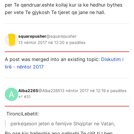
per Te qendruar.eshte kollaj kur ia ke hedhur bythes
per vete Te gjykosh Te tjeret qe jane ne hall.
squarepusher
@squarepusher
13 nëntor 2017 në 12:20 e pasdites
A post was merged into an existing topic:
Diskutim i
lirë - nëntor 2017
Alba2265
@Alba2265
13 nëntor 2017 në 12:19 e pasdites
↩ #31
TironciLebetit:
perkeqeson jeten e femijve Shqiptar ne Vatan,
Po pse kjo hallexhia apo palloshi Te cilit ti I ben