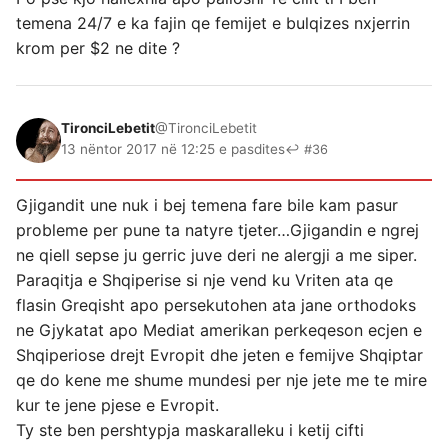
temena 24/7 e ka fajin qe femijet e bulqizes nxjerrin
krom per $2 ne dite ?
TironciLebetit
@TironciLebetit
13 nëntor 2017 në 12:25 e pasdites
↩ #36
Gjigandit une nuk i bej temena fare bile kam pasur
probleme per pune ta natyre tjeter…Gjigandin e ngrej
ne qiell sepse ju gerric juve deri ne alergji a me siper.
Paraqitja e Shqiperise si nje vend ku Vriten ata qe
flasin Greqisht apo persekutohen ata jane orthodoks
ne Gjykatat apo Mediat amerikan perkeqeson ecjen e
Shqiperiose drejt Evropit dhe jeten e femijve Shqiptar
qe do kene me shume mundesi per nje jete me te mire
kur te jene pjese e Evropit.
Ty ste ben pershtypja maskaralleku i ketij cifti