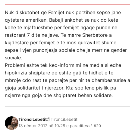
Nuk diskutohet qe Femijet nuk perzihen sepse jane
qytetare amerikan. Babaji ankohet se nuk do kete
kohe te mjaftueshme per femijet ngaqe punon ne
restorant 7 dite ne jave. Te marre Sherbetore a
kujdestare per femijet e te mos qurravitet shume
sepse i vjen punonjesja sociale dhe ja merr ne qender
sociale.
Problemi eshte tek keq-informimi ne media si edhe
hipokrizia shqiptare qe eshte gati te hidhet e te
mbroje cdo rast te padrejte per hir te dhembeshurise a
gjoja solidaritetit njerezor. Kta spo lene pisllik pa
nxjerre nga goja dhe shqiptaret behen solidare.
TironciLebetit
@TironciLebetit
13 nëntor 2017 në 10:28 e paradites
↩ #20