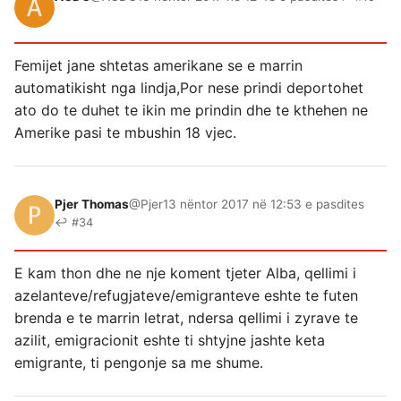
Femijet jane shtetas amerikane se e marrin
automatikisht nga lindja,Por nese prindi deportohet
ato do te duhet te ikin me prindin dhe te kthehen ne
Amerike pasi te mbushin 18 vjec.
Pjer Thomas
@Pjer
13 nëntor 2017 në 12:53 e pasdites
↩ #34
E kam thon dhe ne nje koment tjeter Alba, qellimi i
azelanteve/refugjateve/emigranteve eshte te futen
brenda e te marrin letrat, ndersa qellimi i zyrave te
azilit, emigracionit eshte ti shtyjne jashte keta
emigrante, ti pengonje sa me shume.