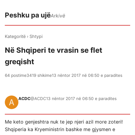
Peshku pa ujë
Arkivë
Kategoritë
›
Shtypi
Në Shqiperi te vrasin se flet
greqisht
64 postime
3419 shikime
13 nëntor 2017 në 06:50 e paradites
ACDC
@ACDC
13 nëntor 2017 në 06:50 e paradites
Me keto genjeshtra nuk te jep njeri azil more zoteri!
Shqiperia ka Kryeministrin bashke me gjysmen e