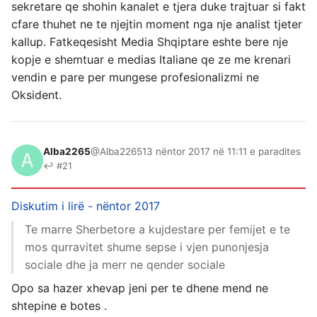
sekretare qe shohin kanalet e tjera duke trajtuar si fakt
cfare thuhet ne te njejtin moment nga nje analist tjeter
kallup. Fatkeqesisht Media Shqiptare eshte bere nje
kopje e shemtuar e medias Italiane qe ze me krenari
vendin e pare per mungese profesionalizmi ne
Oksident.
Alba2265
@Alba2265
13 nëntor 2017 në 11:11 e paradites
↩ #21
Diskutim i lirë - nëntor 2017
Te marre Sherbetore a kujdestare per femijet e te
mos qurravitet shume sepse i vjen punonjesja
sociale dhe ja merr ne qender sociale
Opo sa hazer xhevap jeni per te dhene mend ne
shtepine e botes .