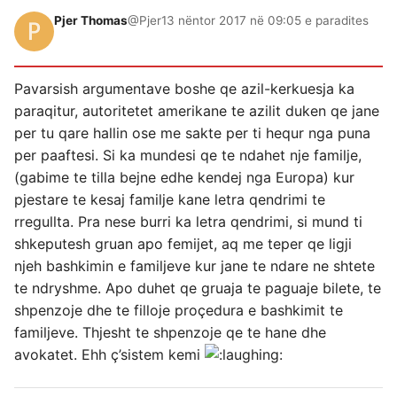
Pjer Thomas
@Pjer
13 nëntor 2017 në 09:05 e paradites
Pavarsish argumentave boshe qe azil-kerkuesja ka
paraqitur, autoritetet amerikane te azilit duken qe jane
per tu qare hallin ose me sakte per ti hequr nga puna
per paaftesi. Si ka mundesi qe te ndahet nje familje,
(gabime te tilla bejne edhe kendej nga Europa) kur
pjestare te kesaj familje kane letra qendrimi te
rregullta. Pra nese burri ka letra qendrimi, si mund ti
shkeputesh gruan apo femijet, aq me teper qe ligji
njeh bashkimin e familjeve kur jane te ndare ne shtete
te ndryshme. Apo duhet qe gruaja te paguaje bilete, te
shpenzoje dhe te filloje proçedura e bashkimit te
familjeve. Thjesht te shpenzoje qe te hane dhe
avokatet. Ehh ç’sistem kemi