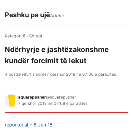
Peshku pa ujë
Arkivë
Kategoritë
›
Shtypi
Ndërhyrje e jashtëzakonshme
kundër forcimit të lekut
4 postime
854 shikime
7 qershor 2018 në 07:08 e paradites
squarepusher
@squarepusher
7 qershor 2018 në 07:08 e paradites
reporter.al – 6 Jun 18