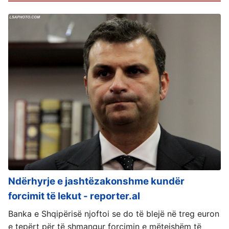
Ndërhyrje e jashtëzakonshme kundër
forcimit të lekut - reporter.al
Banka e Shqipërisë njoftoi se do të blejë në treg euron
e tepërt për të shmangur forcimin e mëtejshëm të