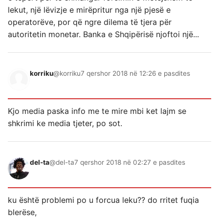
lekut, një lëvizje e mirëpritur nga një pjesë e
operatorëve, por që ngre dilema të tjera për
autoritetin monetar. Banka e Shqipërisë njoftoi një...
korriku
@korriku
7 qershor 2018 në 12:26 e pasdites
Kjo media paska info me te mire mbi ket lajm se
shkrimi ke media tjeter, po sot.
del-ta
@del-ta
7 qershor 2018 në 02:27 e pasdites
ku është problemi po u forcua leku?? do rritet fuqia
blerëse,