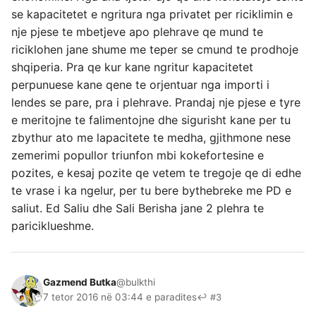
se kapacitetet e ngritura nga privatet per riciklimin e
nje pjese te mbetjeve apo plehrave qe mund te
riciklohen jane shume me teper se cmund te prodhoje
shqiperia. Pra qe kur kane ngritur kapacitetet
perpunuese kane qene te orjentuar nga importi i
lendes se pare, pra i plehrave. Prandaj nje pjese e tyre
e meritojne te falimentojne dhe sigurisht kane per tu
zbythur ato me lapacitete te medha, gjithmone nese
zemerimi popullor triunfon mbi kokefortesine e
pozites, e kesaj pozite qe vetem te tregoje qe di edhe
te vrase i ka ngelur, per tu bere bythebreke me PD e
saliut. Ed Saliu dhe Sali Berisha jane 2 plehra te
pariciklueshme.
Gazmend Butka
@bulkthi
7 tetor 2016 në 03:44 e paradites
↩ #3