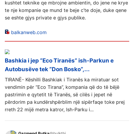
kushtet teknike qe mbrojne ambientin, do jene ne krye
te nje kompanie qe mund te beje c’te doje, duke qene
se eshte gjys private e gjys publike.
balkanweb.com
Bashkia i jep “Eco Tiranës” ish-Parkun e
Autobusëve tek “Don Bosko”,...
TIRANË- Këshilli Bashkiak i Tiranës ka miratuar sot
vendimin për “Eco Tirana”, kompania që do të bëjë
pastrimin e qytetit të Tiranës, së cilës i jepet në
përdorim pa kundërshpërblim një sipërfaqe toke prej
rreth 22 mijë metra katror, Ish-Parku i...
Gazmend Butka
@bulkthi