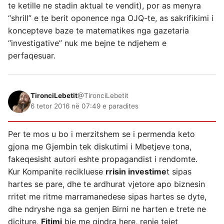
te ketille ne stadin aktual te vendit), por as menyra
“shrill” e te berit oponence nga OJQ-te, as sakrifikimi i
koncepteve baze te matematikes nga gazetaria
“investigative” nuk me bejne te ndjehem e
perfaqesuar.
TironciLebetit
@TironciLebetit
6 tetor 2016 në 07:49 e paradites
Per te mos u bo i merzitshem se i permenda keto
gjona me Gjembin tek diskutimi i Mbetjeve tona,
fakeqesisht autori eshte propagandist i rendomte.
Kur Kompanite recikluese
rrisin investime
t sipas
hartes se pare, dhe te ardhurat vjetore apo biznesin
rritet me ritme marramanedese sipas hartes se dyte,
dhe ndryshe nga sa genjen Birni ne harten e trete ne
diciture,
Fitimi
bie me qindra here, renie tejet