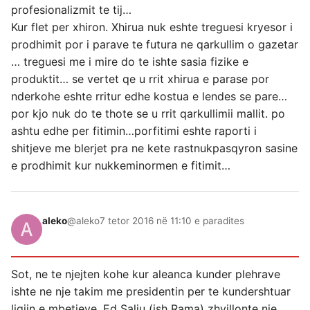
profesionalizmit te tij…
Kur flet per xhiron. Xhirua nuk eshte treguesi kryesor i
prodhimit por i parave te futura ne qarkullim o gazetar
… treguesi me i mire do te ishte sasia fizike e
produktit… se vertet qe u rrit xhirua e parase por
nderkohe eshte rritur edhe kostua e lendes se pare…
por kjo nuk do te thote se u rrit qarkullimii mallit. po
ashtu edhe per fitimin…porfitimi eshte raporti i
shitjeve me blerjet pra ne kete rastnukpasqyron sasine
e prodhimit kur nukkeminormen e fitimit…
aleko
@aleko
7 tetor 2016 në 11:10 e paradites
Sot, ne te njejten kohe kur aleanca kunder plehrave
ishte ne nje takim me presidentin per te kundershtuar
ligjin e mbetjeve, Ed Saliu (ish Rama) zhvillonte nje