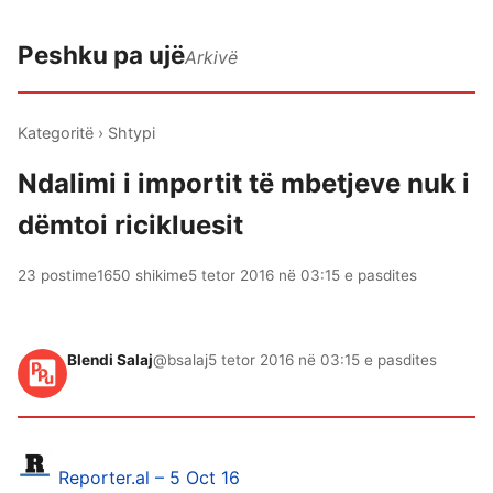
Peshku pa ujë
Arkivë
Kategoritë
›
Shtypi
Ndalimi i importit të mbetjeve nuk i
dëmtoi ricikluesit
23 postime
1650 shikime
5 tetor 2016 në 03:15 e pasdites
Blendi Salaj
@bsalaj
5 tetor 2016 në 03:15 e pasdites
Reporter.al – 5 Oct 16