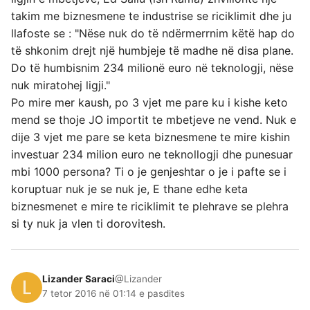
takim me biznesmene te industrise se riciklimit dhe ju
llafoste se : "Nëse nuk do të ndërmerrnim këtë hap do
të shkonim drejt një humbjeje të madhe në disa plane.
Do të humbisnim 234 milionë euro në teknologji, nëse
nuk miratohej ligji."
Po mire mer kaush, po 3 vjet me pare ku i kishe keto
mend se thoje JO importit te mbetjeve ne vend. Nuk e
dije 3 vjet me pare se keta biznesmene te mire kishin
investuar 234 milion euro ne teknollogji dhe punesuar
mbi 1000 persona? Ti o je genjeshtar o je i pafte se i
koruptuar nuk je se nuk je, E thane edhe keta
biznesmenet e mire te riciklimit te plehrave se plehra
si ty nuk ja vlen ti dorovitesh.
Lizander Saraci
@Lizander
7 tetor 2016 në 01:14 e pasdites