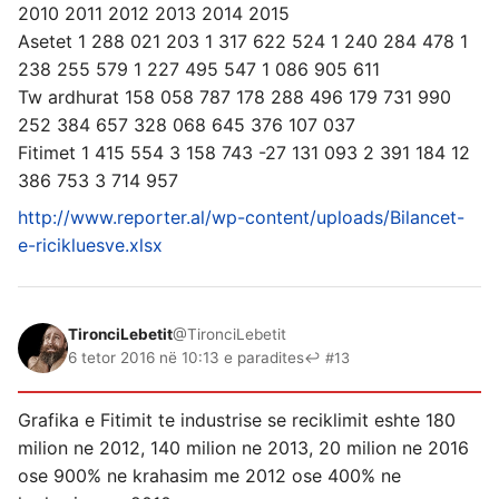
2010 2011 2012 2013 2014 2015
Asetet 1 288 021 203 1 317 622 524 1 240 284 478 1
238 255 579 1 227 495 547 1 086 905 611
Tw ardhurat 158 058 787 178 288 496 179 731 990
252 384 657 328 068 645 376 107 037
Fitimet 1 415 554 3 158 743 -27 131 093 2 391 184 12
386 753 3 714 957
http://www.reporter.al/wp-content/uploads/Bilancet-
e-ricikluesve.xlsx
TironciLebetit
@TironciLebetit
6 tetor 2016 në 10:13 e paradites
↩ #13
Grafika e Fitimit te industrise se reciklimit eshte 180
milion ne 2012, 140 milion ne 2013, 20 milion ne 2016
ose 900% ne krahasim me 2012 ose 400% ne