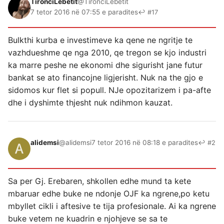
TironciLebetit
@TironciLebetit
7 tetor 2016 në 07:55 e paradites
↩ #17
Bulkthi kurba e investimeve ka qene ne ngritje te
vazhdueshme qe nga 2010, qe tregon se kjo industri
ka marre peshe ne ekonomi dhe sigurisht jane futur
bankat se ato financojne ligjerisht. Nuk na the gjo e
sidomos kur flet si popull. NJe opozitarizem i pa-afte
dhe i dyshimte thjesht nuk ndihmon kauzat.
alidemsi
@alidemsi
7 tetor 2016 në 08:18 e paradites
↩ #2
Sa per Gj. Erebaren, shkollen edhe mund ta kete
mbaruar edhe buke ne ndonje OJF ka ngrene,po ketu
mbyllet cikli i aftesive te tija profesionale. Ai ka ngrene
buke vetem ne kuadrin e njohjeve se sa te