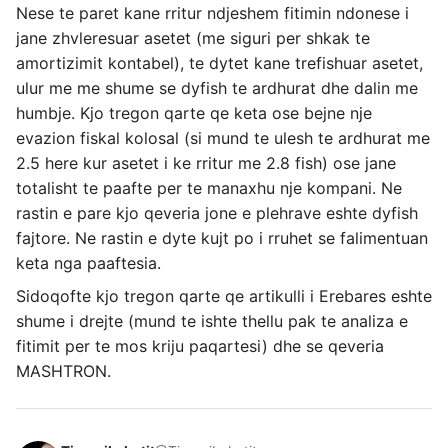
Nese te paret kane rritur ndjeshem fitimin ndonese i
jane zhvleresuar asetet (me siguri per shkak te
amortizimit kontabel), te dytet kane trefishuar asetet,
ulur me me shume se dyfish te ardhurat dhe dalin me
humbje. Kjo tregon qarte qe keta ose bejne nje
evazion fiskal kolosal (si mund te ulesh te ardhurat me
2.5 here kur asetet i ke rritur me 2.8 fish) ose jane
totalisht te paafte per te manaxhu nje kompani. Ne
rastin e pare kjo qeveria jone e plehrave eshte dyfish
fajtore. Ne rastin e dyte kujt po i rruhet se falimentuan
keta nga paaftesia.
Sidoqofte kjo tregon qarte qe artikulli i Erebares eshte
shume i drejte (mund te ishte thellu pak te analiza e
fitimit per te mos kriju paqartesi) dhe se qeveria
MASHTRON.