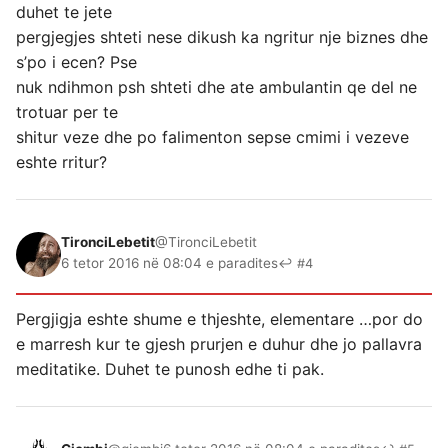
duhet te jete
pergjegjes shteti nese dikush ka ngritur nje biznes dhe
s’po i ecen? Pse
nuk ndihmon psh shteti dhe ate ambulantin qe del ne
trotuar per te
shitur veze dhe po falimenton sepse cmimi i vezeve
eshte rritur?
TironciLebetit
@TironciLebetit
6 tetor 2016 në 08:04 e paradites
↩ #4
Pergjigja eshte shume e thjeshte, elementare …por do
e marresh kur te gjesh prurjen e duhur dhe jo pallavra
meditatike. Duhet te punosh edhe ti pak.