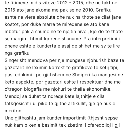
te fitimeve midis viteve 2012 - 2015, dhe ne fakt ne
2015 ato jane akoma me pak se ne 2010. Grafiku
eshte ne vlera absolute dhe nuk na thote se cilat jane
kostot, por duke marre te mireqene se ato kane
mbetur pak a shume ne te njejtin nivel, kjo do te thote
se margin i fitimit ka rene shuuume. Pra interpretimi i
dhene eshte e kunderta e asaj qe shihet me sy te lire
nga grafiku.
Sinqerisht mendova per nje mungese njohurish baze te
gazetarit ne leximin korrekt te grafikeve te ketij tipi,
pasi edukimi i pergjithshem ne Shqiperi ka mangesi ne
keto aspekte, por gazetari eshte i respektuar dhe me
c’tregon biogafia me njohuri te thella ekonomike.
Mendoj se duhet ta ndreqe kete lajthitje e cila
fatkqesisht i ul pike te gjithe artikullit, gje qe nuk e
meriton.
Une gjithashtu jam kunder importimit (thjesht sepse
nuk kam piken e besimit tek zbatimi i cfaredolloj ligji