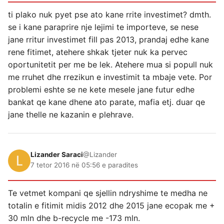
ti plako nuk pyet pse ato kane rrite investimet? dmth.
se i kane paraprire nje lejimi te importeve, se nese
jane rritur investimet fill pas 2013, prandaj edhe kane
rene fitimet, atehere shkak tjeter nuk ka pervec
oportunitetit per me be lek. Atehere mua si popull nuk
me rruhet dhe rrezikun e investimit ta mbaje vete. Por
problemi eshte se ne kete mesele jane futur edhe
bankat qe kane dhene ato parate, mafia etj. duar qe
jane thelle ne kazanin e plehrave.
Lizander Saraci
@Lizander
7 tetor 2016 në 05:56 e paradites
Te vetmet kompani qe sjellin ndryshime te medha ne
totalin e fitimit midis 2012 dhe 2015 jane ecopak me +
30 mln dhe b-recycle me -173 mln.