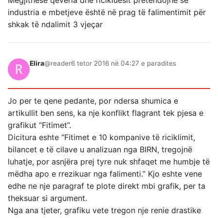
industria e mbetjeve është në prag të falimentimit për
shkak të ndalimit 3 vjeçar
Elira
@reader
6 tetor 2016 në 04:27 e paradites
Jo per te qene pedante, por ndersa shumica e
artikullit ben sens, ka nje konflikt flagrant tek pjesa e
grafikut “Fitimet”.
Dicitura eshte “Fitimet e 10 kompanive të riciklimit,
bilancet e të cilave u analizuan nga BIRN, tregojnë
luhatje, por asnjëra prej tyre nuk shfaqet me humbje të
mëdha apo e rrezikuar nga falimenti.” Kjo eshte vene
edhe ne nje paragraf te plote direkt mbi grafik, per ta
theksuar si argument.
Nga ana tjeter, grafiku vete tregon nje renie drastike