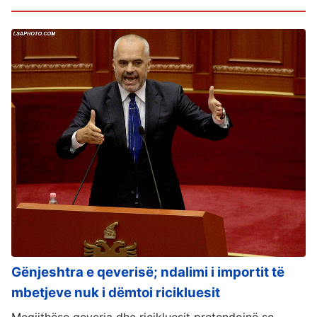
Gënjeshtra e qeverisë; ndalimi i importit të
mbetjeve nuk i dëmtoi ricikluesit
Megjithëse qeveria dhe ricikluesit pretendojnë se