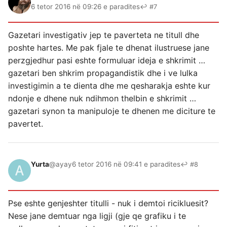
6 tetor 2016 në 09:26 e paradites
↩ #7
Gazetari investigativ jep te paverteta ne titull dhe
poshte hartes. Me pak fjale te dhenat ilustruese jane
perzgjedhur pasi eshte formuluar ideja e shkrimit …
gazetari ben shkrim propagandistik dhe i ve lulka
investigimin a te dienta dhe me qesharakja eshte kur
ndonje e dhene nuk ndihmon thelbin e shkrimit …
gazetari synon ta manipuloje te dhenen me diciture te
pavertet.
Yurta
@ayay
6 tetor 2016 në 09:41 e paradites
↩ #8
Pse eshte genjeshter titulli - nuk i demtoi ricikluesit?
Nese jane demtuar nga ligji (gje qe grafiku i te