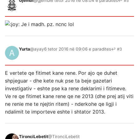
Gjembi
@gjembi
6 tetor 2016 në 08:04 e paradites
↩ #5
Je i madh. pz. ncnc lol
Yurta
@ayay
6 tetor 2016 në 09:06 e paradites
↩ #3
E vertete qe fitimet kane rene. Por ajo qe duhet
shpjeguar - dhe kete nuk pse ta beje gazetari
investigativ - eshte pse ka rene deklarimi i fitimeve.
Ve re qe fitimet kane rene qe ne 2013 (dhe prej atij viti
ne renie me te njejtin ritem) - nderkohe qe ligji i
ndalimit te importeve eshte i shtator 2013.
TironciLebetit
@TironciLebetit