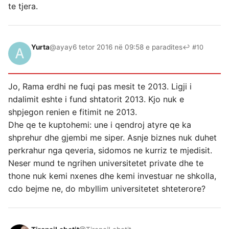
te tjera.
Yurta
@ayay
6 tetor 2016 në 09:58 e paradites
↩ #10
Jo, Rama erdhi ne fuqi pas mesit te 2013. Ligji i
ndalimit eshte i fund shtatorit 2013. Kjo nuk e
shpjegon renien e fitimit ne 2013.
Dhe qe te kuptohemi: une i qendroj atyre qe ka
shprehur dhe gjembi me siper. Asnje biznes nuk duhet
perkrahur nga qeveria, sidomos ne kurriz te mjedisit.
Neser mund te ngrihen universitetet private dhe te
thone nuk kemi nxenes dhe kemi investuar ne shkolla,
cdo bejme ne, do mbyllim universitetet shteterore?