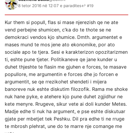
8 tetor 2016 në 12:07 e paradites
↩ #19
Kur them si popull, flas si mase njerezish qe ne ate
vend perbejne shumicen, c’ka do te thote se ne
demokraci vendos kjo shumice. Dmth. argumentet e
mases mund te mos jene ato ekonomike, por ato
sociale apo te tjera. Sesi e karakterizon opozitarizmen
ti, eshte pune tjeter. Politikaneve qe jane kunder u
duhet thjeshte te flasin me gjuhen e forces, te masave
popullore, me argumentin e forces dhe jo forcen e
argumentit, se qe rrezikohet shendeti i mijera
banoreve nuk eshte diskutim filozofik. Rama me shoke
nuk hane pyke, e atehere kjo pune duhet zgjidhur ne
kete menyre. Rrugeve, sikur vete ai doli kunder Metes.
Madje edhe ti nuk ha argument, e pse eshte diskutuar
gjate per mbetjet tek Peshku. Dil pra edhe ti ne rruge
te mbrosh plehrat, une do te marre nje comange me