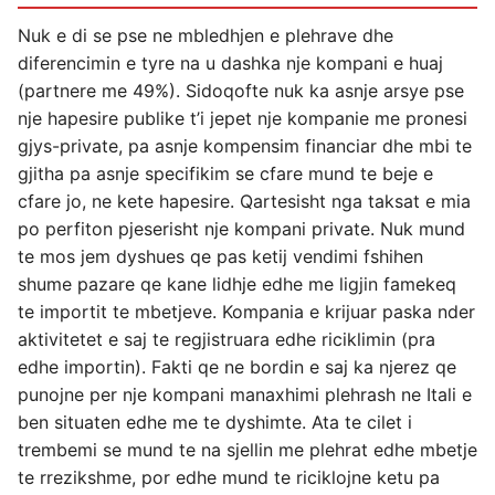
Nuk e di se pse ne mbledhjen e plehrave dhe
diferencimin e tyre na u dashka nje kompani e huaj
(partnere me 49%). Sidoqofte nuk ka asnje arsye pse
nje hapesire publike t’i jepet nje kompanie me pronesi
gjys-private, pa asnje kompensim financiar dhe mbi te
gjitha pa asnje specifikim se cfare mund te beje e
cfare jo, ne kete hapesire. Qartesisht nga taksat e mia
po perfiton pjeserisht nje kompani private. Nuk mund
te mos jem dyshues qe pas ketij vendimi fshihen
shume pazare qe kane lidhje edhe me ligjin famekeq
te importit te mbetjeve. Kompania e krijuar paska nder
aktivitetet e saj te regjistruara edhe riciklimin (pra
edhe importin). Fakti qe ne bordin e saj ka njerez qe
punojne per nje kompani manaxhimi plehrash ne Itali e
ben situaten edhe me te dyshimte. Ata te cilet i
trembemi se mund te na sjellin me plehrat edhe mbetje
te rrezikshme, por edhe mund te riciklojne ketu pa