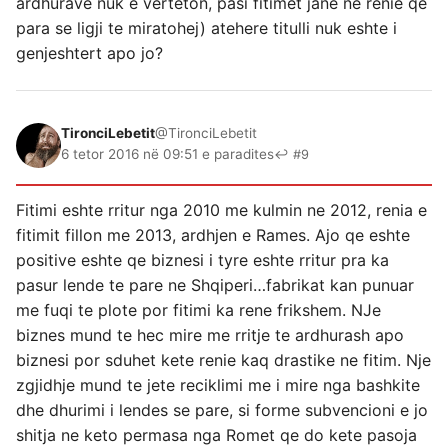
ardhurave nuk e verteton, pasi fitimet jane ne renie qe
para se ligji te miratohej) atehere titulli nuk eshte i
genjeshtert apo jo?
TironciLebetit
@TironciLebetit
6 tetor 2016 në 09:51 e paradites
↩ #9
Fitimi eshte rritur nga 2010 me kulmin ne 2012, renia e
fitimit fillon me 2013, ardhjen e Rames. Ajo qe eshte
positive eshte qe biznesi i tyre eshte rritur pra ka
pasur lende te pare ne Shqiperi…fabrikat kan punuar
me fuqi te plote por fitimi ka rene frikshem. NJe
biznes mund te hec mire me rritje te ardhurash apo
biznesi por sduhet kete renie kaq drastike ne fitim. Nje
zgjidhje mund te jete reciklimi me i mire nga bashkite
dhe dhurimi i lendes se pare, si forme subvencioni e jo
shitja ne keto permasa nga Romet qe do kete pasoja