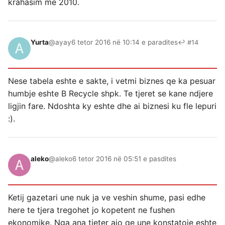
krahasim me 2010.
Yurta
@ayay
6 tetor 2016 në 10:14 e paradites
↩ #14
Nese tabela eshte e sakte, i vetmi biznes qe ka pesuar
humbje eshte B Recycle shpk. Te tjeret se kane ndjere
ligjin fare. Ndoshta ky eshte dhe ai biznesi ku fle lepuri
:).
aleko
@aleko
6 tetor 2016 në 05:51 e pasdites
Ketij gazetari une nuk ja ve veshin shume, pasi edhe
here te tjera tregohet jo kopetent ne fushen
ekonomike. Nga ana tjeter ajo qe une konstatoje eshte