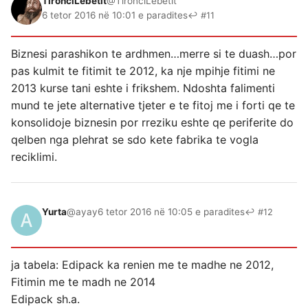
TironciLebetit
@TironciLebetit
6 tetor 2016 në 10:01 e paradites
↩ #11
Biznesi parashikon te ardhmen…merre si te duash…por
pas kulmit te fitimit te 2012, ka nje mpihje fitimi ne
2013 kurse tani eshte i frikshem. Ndoshta falimenti
mund te jete alternative tjeter e te fitoj me i forti qe te
konsolidoje biznesin por rreziku eshte qe periferite do
qelben nga plehrat se sdo kete fabrika te vogla
reciklimi.
Yurta
@ayay
6 tetor 2016 në 10:05 e paradites
↩ #12
ja tabela: Edipack ka renien me te madhe ne 2012,
Fitimin me te madh ne 2014
Edipack sh.a.