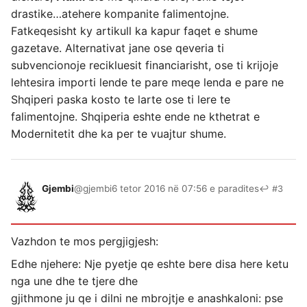
drastike…atehere kompanite falimentojne.
Fatkeqesisht ky artikull ka kapur faqet e shume
gazetave. Alternativat jane ose qeveria ti
subvencionoje recikluesit financiarisht, ose ti krijoje
lehtesira importi lende te pare meqe lenda e pare ne
Shqiperi paska kosto te larte ose ti lere te
falimentojne. Shqiperia eshte ende ne kthetrat e
Modernitetit dhe ka per te vuajtur shume.
Gjembi
@gjembi
6 tetor 2016 në 07:56 e paradites
↩ #3
Vazhdon te mos pergjigjesh:
Edhe njehere: Nje pyetje qe eshte bere disa here ketu
nga une dhe te tjere dhe
gjithmone ju qe i dilni ne mbrojtje e anashkaloni: pse