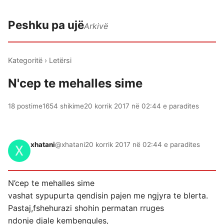
Peshku pa ujë
Arkivë
Kategoritë
›
Letërsi
N'cep te mehalles sime
18 postime
1654 shikime
20 korrik 2017 në 02:44 e paradites
xhatani
@xhatani
20 korrik 2017 në 02:44 e paradites
N’cep te mehalles sime
vashat sypupurta qendisin pajen me ngjyra te blerta.
Pastaj,fshehurazi shohin permatan rruges
ndonje djale kembengules,