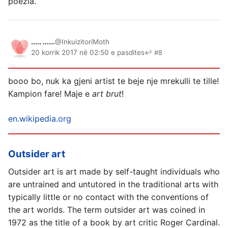
poezia.
..... ......
@InkuizitoriMoth
20 korrik 2017 në 02:50 e pasdites
↩ #8
booo bo, nuk ka gjeni artist te beje nje mrekulli te tille!
Kampion fare! Maje e
art brut
!
en.wikipedia.org
Outsider art
Outsider art is art made by self-taught individuals who
are untrained and untutored in the traditional arts with
typically little or no contact with the conventions of
the art worlds. The term outsider art was coined in
1972 as the title of a book by art critic Roger Cardinal.