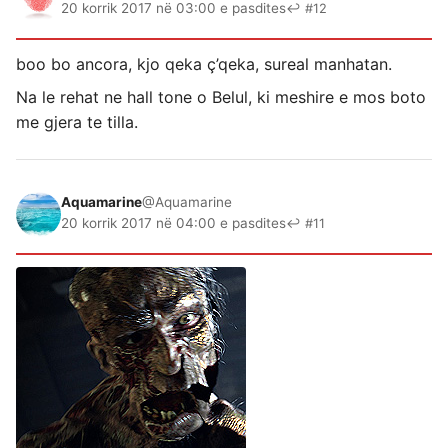
20 korrik 2017 në 03:00 e pasdites
↩ #12
boo bo ancora, kjo qeka ç’qeka, sureal manhatan.
Na le rehat ne hall tone o Belul, ki meshire e mos boto
me gjera te tilla.
Aquamarine
@Aquamarine
20 korrik 2017 në 04:00 e pasdites
↩ #11