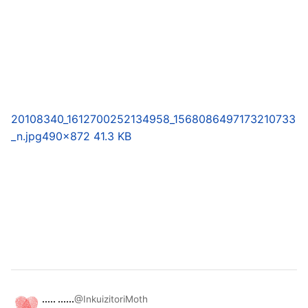
20108340_1612700252134958_1568086497173210733
_n.jpg
490×872 41.3 KB
..... ......
@InkuizitoriMoth