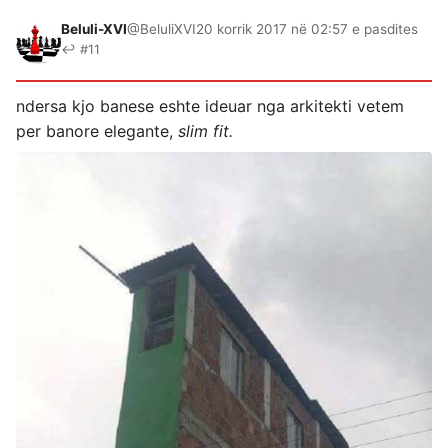
Beluli-XVI
@BeluliXVI
20 korrik 2017 në 02:57 e pasdites
↩ #11
ndersa kjo banese eshte ideuar nga arkitekti vetem
per banore elegante,
slim fit.