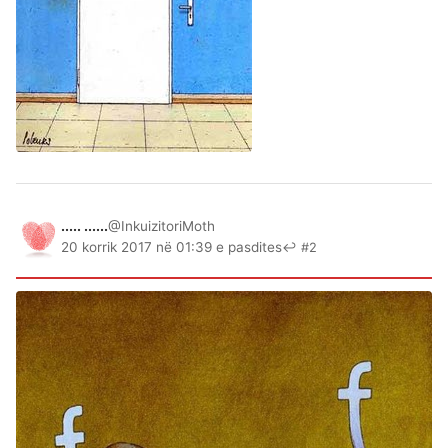
..... ......
@InkuizitoriMoth
20 korrik 2017 në 01:39 e pasdites
↩ #2