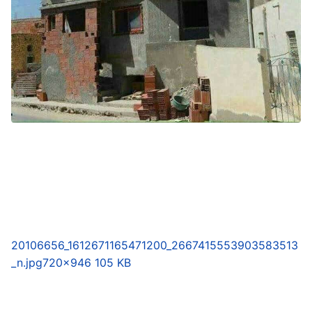
20106656_1612671165471200_2667415553903583513
_n.jpg
720×946 105 KB