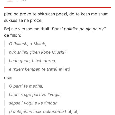
pjer, pa provo te shkruash poezi, do te kesh me shum
sukses se ne proze.
Bej nje vjershe me titull
“Poezi politike pa një pa dy”
qe fillon:
O Pallosh, o Malok,
nuk shihni ç’ben Kone Miushi?
hedh gurin, fsheh doren,
e nxjerr kemben (e trete)
etj etj
ose:
O parti te medha,
hapni rruge partive t’vogla,
sepse i vogli e ka t’modh
(koefiçentin makroekonomik)
etj etj