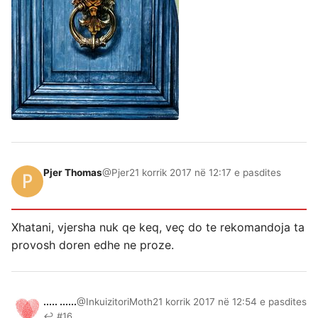
Pjer Thomas
@Pjer
21 korrik 2017 në 12:17 e pasdites
Xhatani, vjersha nuk qe keq, veç do te rekomandoja ta
provosh doren edhe ne proze.
..... ......
@InkuizitoriMoth
21 korrik 2017 në 12:54 e pasdites
↩ #16