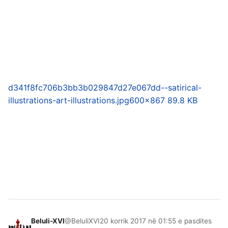
d341f8fc706b3bb3b029847d27e067dd--satirical-
illustrations-art-illustrations.jpg
600×867 89.8 KB
Beluli-XVI
@BeluliXVI
20 korrik 2017 në 01:55 e pasdites