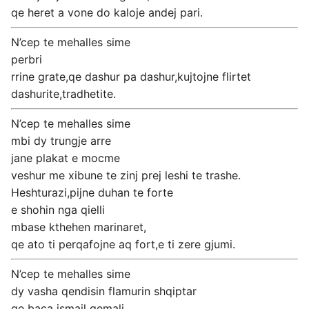
qe heret a vone do kaloje andej pari.
N’cep te mehalles sime
perbri
rrine grate,qe dashur pa dashur,kujtojne flirtet
dashurite,tradhetite.
N’cep te mehalles sime
mbi dy trungje arre
jane plakat e mocme
veshur me xibune te zinj prej leshi te trashe.
Heshturazi,pijne duhan te forte
e shohin nga qielli
mbase kthehen marinaret,
qe ato ti perqafojne aq fort,e ti zere gjumi.
N’cep te mehalles sime
dy vasha qendisin flamurin shqiptar
qe baca ismail qemali