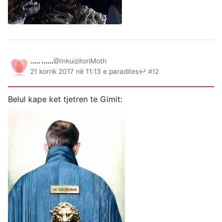
..... ......
@InkuizitoriMoth
21 korrik 2017 në 11:13 e paradites
↩ #12
Belul kape ket tjetren te Gimit: