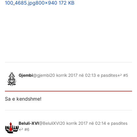
100_4685.jpg
800×940 172 KB
Gjembi
@gjembi
20 korrik 2017 në 02:13 e pasdites
↩ #5
Sa e kendshme!
Beluli-XVI
@BeluliXVI
20 korrik 2017 në 02:14 e pasdites
↩ #6