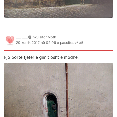
..... ......
@InkuizitoriMoth
20 korrik 2017 në 02:06 e pasdites
↩ #5
kjo porte tjeter e gimit osht e modhe: