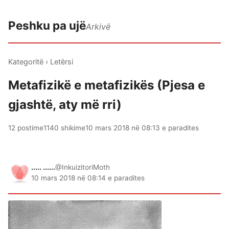
Peshku pa ujë
Arkivë
Kategoritë
›
Letërsi
Metafizikë e metafizikës (Pjesa e
gjashtë, aty më rri)
12 postime
1140 shikime
10 mars 2018 në 08:13 e paradites
..... ......
@InkuizitoriMoth
10 mars 2018 në 08:14 e paradites