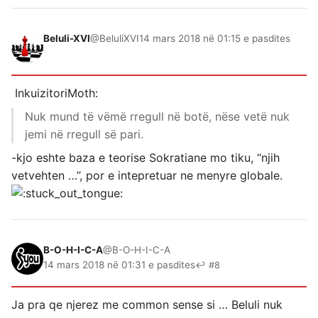
Beluli-XVI
@BeluliXVI
14 mars 2018 në 01:15 e pasdites
InkuizitoriMoth:
Nuk mund të vëmë rregull në botë, nëse vetë nuk
jemi në rregull së pari.
-kjo eshte baza e teorise Sokratiane mo tiku, ‘‘njih
vetvehten …’’, por e intepretuar ne menyre globale.
B-O-H-I-C-A
@B-O-H-I-C-A
14 mars 2018 në 01:31 e pasdites
↩ #8
Ja pra qe njerez me common sense si … Beluli nuk