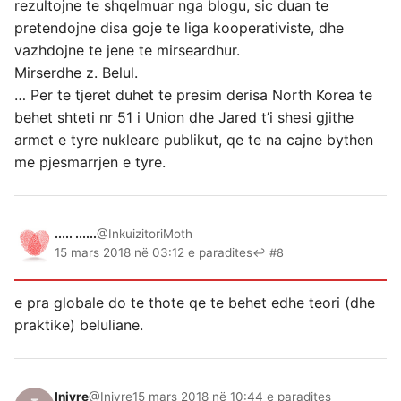
rezultojne te shqelmuar nga blogu, sic duan te
pretendojne disa goje te liga kooperativiste, dhe
vazhdojne te jene te mirseardhur.
Mirserdhe z. Belul.
… Per te tjeret duhet te presim derisa North Korea te
behet shteti nr 51 i Union dhe Jared t’i shesi gjithe
armet e tyre nukleare publikut, qe te na cajne bythen
me pjesmarrjen e tyre.
..... ......
@InkuizitoriMoth
15 mars 2018 në 03:12 e paradites
↩ #8
e pra globale do te thote qe te behet edhe teori (dhe
praktike) beluliane.
Inivre
@Inivre
15 mars 2018 në 10:44 e paradites