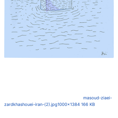
masoud-ziaei-
zardkhashouei-iran-(2).jpg
1000×1384 166 KB