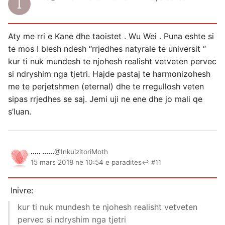
Aty me rri e Kane dhe taoistet . Wu Wei . Puna eshte si
te mos I biesh ndesh “rrjedhes natyrale te universit “
kur ti nuk mundesh te njohesh realisht vetveten pervec
si ndryshim nga tjetri. Hajde pastaj te harmonizohesh
me te perjetshmen (eternal) dhe te rregullosh veten
sipas rrjedhes se saj. Jemi uji ne ene dhe jo mali qe
s’luan.
..... ......
@InkuizitoriMoth
15 mars 2018 në 10:54 e paradites
↩ #11
Inivre:
kur ti nuk mundesh te njohesh realisht vetveten
pervec si ndryshim nga tjetri