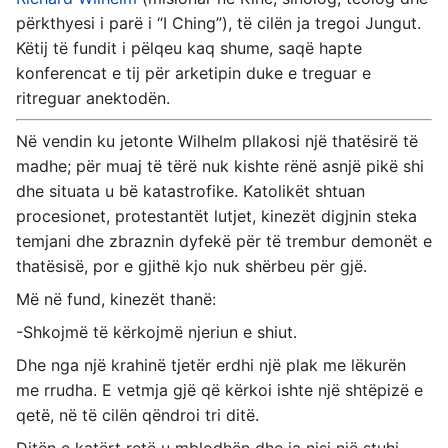
përkthyesi i parë i “I Ching”), të cilën ja tregoi Jungut.
Këtij të fundit i pëlqeu kaq shume, saqë hapte
konferencat e tij për arketipin duke e treguar e
ritreguar anektodën.
Në vendin ku jetonte Wilhelm pllakosi një thatësirë të
madhe; për muaj të tërë nuk kishte rënë asnjë pikë shi
dhe situata u bë katastrofike. Katolikët shtuan
procesionet, protestantët lutjet, kinezët digjnin steka
temjani dhe zbraznin dyfekë për të trembur demonët e
thatësisë, por e gjithë kjo nuk shërbeu për gjë.
Më në fund, kinezët thanë:
-Shkojmë të kërkojmë njeriun e shiut.
Dhe nga një krahinë tjetër erdhi një plak me lëkurën
me rrudha. E vetmja gjë që kërkoi ishte një shtëpizë e
qetë, në të cilën qëndroi tri ditë.