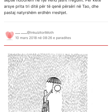
sepse ndodhem në një vend jasht rregullit. Për këtë
arsye prita tri ditë për të qenë përsëri në Tao, dhe
pastaj natyrshëm erdhën rreshjet.
..... ......
@InkuizitoriMoth
10 mars 2018 në 08:26 e paradites