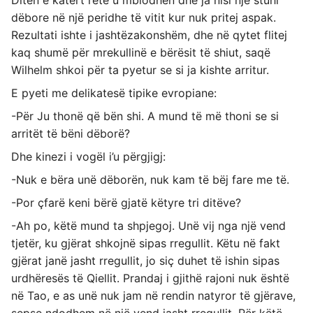
Ditën e katërt retë u mblodhën dhe ja nisi një stuhi
dëbore në një peridhe të vitit kur nuk pritej aspak.
Rezultati ishte i jashtëzakonshëm, dhe në qytet flitej
kaq shumë për mrekullinë e bërësit të shiut, saqë
Wilhelm shkoi për ta pyetur se si ja kishte arritur.
E pyeti me delikatesë tipike evropiane:
-Për Ju thonë që bën shi. A mund të më thoni se si
arritët të bëni dëborë?
Dhe kinezi i vogël i’u përgjigj:
-Nuk e bëra unë dëborën, nuk kam të bëj fare me të.
-Por çfarë keni bërë gjatë këtyre tri ditëve?
-Ah po, këtë mund ta shpjegoj. Unë vij nga një vend
tjetër, ku gjërat shkojnë sipas rregullit. Këtu në fakt
gjërat janë jasht rregullit, jo siç duhet të ishin sipas
urdhëresës të Qiellit. Prandaj i gjithë rajoni nuk është
në Tao, e as unë nuk jam në rendin natyror të gjërave,