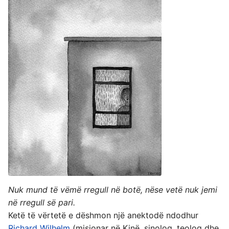
Nuk mund të vëmë rregull në botë, nëse vetë nuk jemi
në rregull së pari.
Ketë të vërtetë e dëshmon një anektodë ndodhur
Richard Wilhelm
(misionar në Kinë, sinolog, teolog dhe