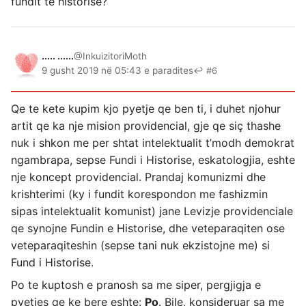
fundit te historise?
..... ......
@InkuizitoriMoth
9 gusht 2019 në 05:43 e paradites
↩ #6
Qe te kete kupim kjo pyetje qe ben ti, i duhet njohur
artit qe ka nje mision providencial, gje qe siç thashe
nuk i shkon me per shtat intelektualit t’modh demokrat
ngambrapa, sepse Fundi i Historise, eskatologjia, eshte
nje koncept providencial. Prandaj komunizmi dhe
krishterimi (ky i fundit korespondon me fashizmin
sipas intelektualit komunist) jane Levizje providenciale
qe synojne Fundin e Historise, dhe veteparaqiten ose
veteparaqiteshin (sepse tani nuk ekzistojne me) si
Fund i Historise.
Po te kuptosh e pranosh sa me siper, pergjigja e
pyetjes qe ke bere eshte:
Po
. Bile, konsideruar sa me