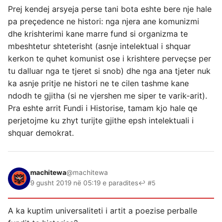
Prej kendej arsyeja perse tani bota eshte bere nje hale
pa preçedence ne histori: nga njera ane komunizmi
dhe krishterimi kane marre fund si organizma te
mbeshtetur shteterisht (asnje intelektual i shquar
kerkon te quhet komunist ose i krishtere perveçse per
tu dalluar nga te tjeret si snob) dhe nga ana tjeter nuk
ka asnje pritje ne histori ne te cilen tashme kane
ndodh te gjitha (si ne vjershen me siper te varik-arit).
Pra eshte arrit Fundi i Historise, tamam kjo hale qe
perjetojme ku zhyt turijte gjithe epsh intelektuali i
shquar demokrat.
machitewa
@machitewa
9 gusht 2019 në 05:19 e paradites
↩ #5
A ka kuptim universaliteti i artit a poezise perballe