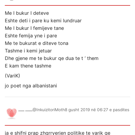
Me I bukur I deteve
Eshte deti i pare ku kemi lundruar
Me I bukur I femijeve tane
Eshte femija yne i pare
Me te bukurat e diteve tona
Tashme i kemi jetuar
Dhe gjene me te bukur qe dua te t ’ them
E kam thene tashme
(VariK)
jo poet nga albanistani
..... ......
@InkuizitoriMoth
8 gusht 2019 në 06:27 e pasdites
ja e shifni prap zhgrryerjen politike te varik qe