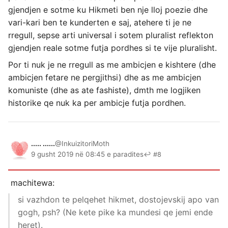
gjendjen e sotme ku Hikmeti ben nje lloj poezie dhe
vari-kari ben te kunderten e saj, atehere ti je ne
rregull, sepse arti universal i sotem pluralist reflekton
gjendjen reale sotme futja pordhes si te vije pluralisht.
Por ti nuk je ne rregull as me ambicjen e kishtere (dhe
ambicjen fetare ne pergjithsi) dhe as me ambicjen
komuniste (dhe as ate fashiste), dmth me logjiken
historike qe nuk ka per ambicje futja pordhen.
..... ......
@InkuizitoriMoth
9 gusht 2019 në 08:45 e paradites
↩ #8
machitewa:
si vazhdon te pelqehet hikmet, dostojevskij apo van
gogh, psh? (Ne kete pike ka mundesi qe jemi ende
heret).