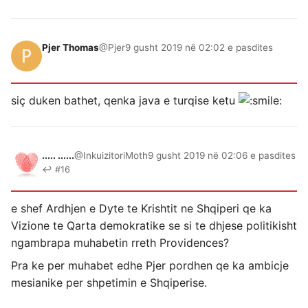
Pjer Thomas
@Pjer
9 gusht 2019 në 02:02 e pasdites
siç duken bathet, qenka java e turqise ketu
..... ......
@InkuizitoriMoth
9 gusht 2019 në 02:06 e pasdites
↩ #16
e shef Ardhjen e Dyte te Krishtit ne Shqiperi qe ka
Vizione te Qarta demokratike se si te dhjese politikisht
ngambrapa muhabetin rreth Providences?
Pra ke per muhabet edhe Pjer pordhen qe ka ambicje
mesianike per shpetimin e Shqiperise.