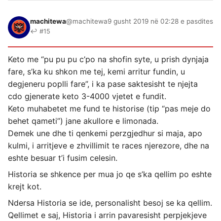
machitewa
@machitewa
9 gusht 2019 në 02:28 e pasdites
↩ #15
Keto me “pu pu pu c’po na shofin syte, u prish dynjaja
fare, s’ka ku shkon me tej, kemi arritur fundin, u
degjeneru poplli fare”, i ka pase saktesisht te njejta
cdo gjenerate keto 3-4000 vjetet e fundit.
Keto muhabetet me fund te historise (tip “pas meje do
behet qameti”) jane akullore e limonada.
Demek une dhe ti qenkemi perzgjedhur si maja, apo
kulmi, i arritjeve e zhvillimit te races njerezore, dhe na
eshte besuar t’i fusim celesin.
Historia se shkence per mua jo qe s’ka qellim po eshte
krejt kot.
Ndersa Historia se ide, personalisht besoj se ka qellim.
Qellimet e saj, Historia i arrin pavaresisht perpjekjeve