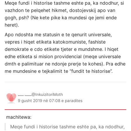
Meqe fundi i historise tashme eshte pa, ka ndodhur, si
vazhdon te pelqehet hikmet, dostojevskij apo van
gogh, psh? (Ne kete pike ka mundesi qe jemi ende
heret).
Apo ndoshta me statusin e te qenurit universale,
vepres i hiqet etiketa katokomuniste, fashiste
demokrate e cdo etikete tjeter e mundshme. I hiqet
edhe etiketa si mision providencial (meqe universale
dmth e palimituar ne ndonje prerje te kohes). Pra edhe
me mundesine e tejkalimit te “fundit te historise”.
..... ......
@InkuizitoriMoth
9 gusht 2019 në 07:08 e paradites
machitewa:
Meqe fundi i historise tashme eshte pa, ka ndodhur,