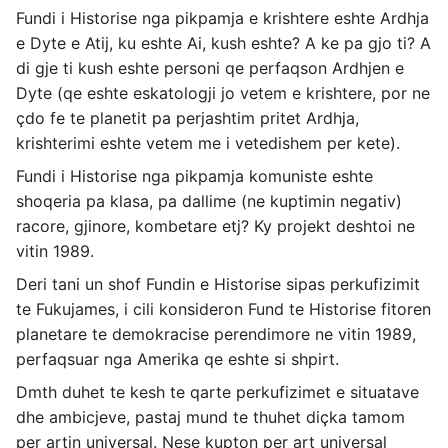
Fundi i Historise nga pikpamja e krishtere eshte Ardhja
e Dyte e Atij, ku eshte Ai, kush eshte? A ke pa gjo ti? A
di gje ti kush eshte personi qe perfaqson Ardhjen e
Dyte (qe eshte eskatologji jo vetem e krishtere, por ne
çdo fe te planetit pa perjashtim pritet Ardhja,
krishterimi eshte vetem me i vetedishem per kete).
Fundi i Historise nga pikpamja komuniste eshte
shoqeria pa klasa, pa dallime (ne kuptimin negativ)
racore, gjinore, kombetare etj? Ky projekt deshtoi ne
vitin 1989.
Deri tani un shof Fundin e Historise sipas perkufizimit
te Fukujames, i cili konsideron Fund te Historise fitoren
planetare te demokracise perendimore ne vitin 1989,
perfaqsuar nga Amerika qe eshte si shpirt.
Dmth duhet te kesh te qarte perkufizimet e situatave
dhe ambicjeve, pastaj mund te thuhet diçka tamom
per artin universal. Nese kupton per art universal