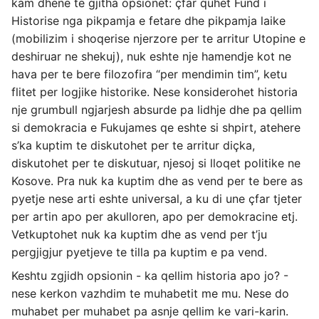
kam dhene te gjitha opsionet: çfar quhet Fund i
Historise nga pikpamja e fetare dhe pikpamja laike
(mobilizim i shoqerise njerzore per te arritur Utopine e
deshiruar ne shekuj), nuk eshte nje hamendje kot ne
hava per te bere filozofira “per mendimin tim”, ketu
flitet per logjike historike. Nese konsiderohet historia
nje grumbull ngjarjesh absurde pa lidhje dhe pa qellim
si demokracia e Fukujames qe eshte si shpirt, atehere
s’ka kuptim te diskutohet per te arritur diçka,
diskutohet per te diskutuar, njesoj si lloqet politike ne
Kosove. Pra nuk ka kuptim dhe as vend per te bere as
pyetje nese arti eshte universal, a ku di une çfar tjeter
per artin apo per akulloren, apo per demokracine etj.
Vetkuptohet nuk ka kuptim dhe as vend per t’ju
pergjigjur pyetjeve te tilla pa kuptim e pa vend.
Keshtu zgjidh opsionin - ka qellim historia apo jo? -
nese kerkon vazhdim te muhabetit me mu. Nese do
muhabet per muhabet pa asnje qellim ke vari-karin.