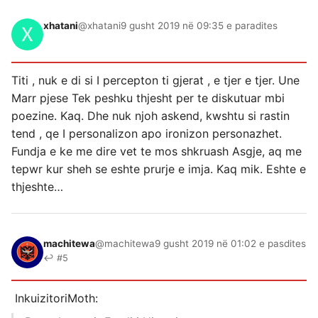
xhatani
@xhatani
9 gusht 2019 në 09:35 e paradites
Titi , nuk e di si I percepton ti gjerat , e tjer e tjer. Une
Marr pjese Tek peshku thjesht per te diskutuar mbi
poezine. Kaq. Dhe nuk njoh askend, kwshtu si rastin
tend , qe I personalizon apo ironizon personazhet.
Fundja e ke me dire vet te mos shkruash Asgje, aq me
tepwr kur sheh se eshte prurje e imja. Kaq mik. Eshte e
thjeshte…
machitewa
@machitewa
9 gusht 2019 në 01:02 e pasdites
↩ #5
InkuizitoriMoth: