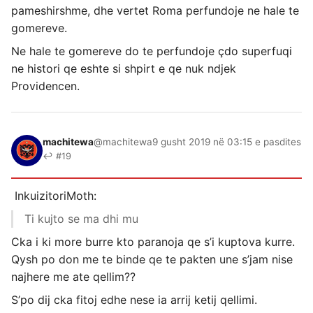
pameshirshme, dhe vertet Roma perfundoje ne hale te
gomereve.
Ne hale te gomereve do te perfundoje çdo superfuqi
ne histori qe eshte si shpirt e qe nuk ndjek
Providencen.
machitewa
@machitewa
9 gusht 2019 në 03:15 e pasdites
↩ #19
InkuizitoriMoth:
Ti kujto se ma dhi mu
Cka i ki more burre kto paranoja qe s’i kuptova kurre.
Qysh po don me te binde qe te pakten une s’jam nise
najhere me ate qellim??
S’po dij cka fitoj edhe nese ia arrij ketij qellimi.