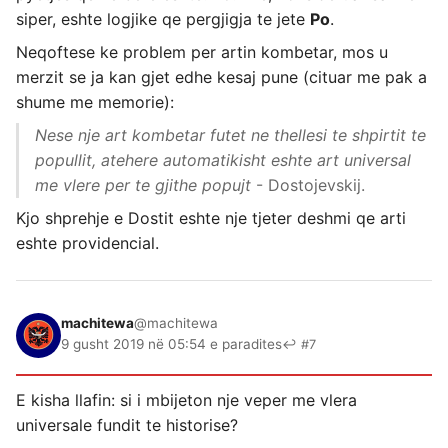
siper, eshte logjike qe pergjigja te jete
Po
.
Neqoftese ke problem per artin kombetar, mos u
merzit se ja kan gjet edhe kesaj pune (cituar me pak a
shume me memorie):
Nese nje art kombetar futet ne thellesi te shpirtit te
popullit, atehere automatikisht eshte art universal
me vlere per te gjithe popujt
- Dostojevskij.
Kjo shprehje e Dostit eshte nje tjeter deshmi qe arti
eshte providencial.
machitewa
@machitewa
9 gusht 2019 në 05:54 e paradites
↩ #7
E kisha llafin: si i mbijeton nje veper me vlera
universale fundit te historise?