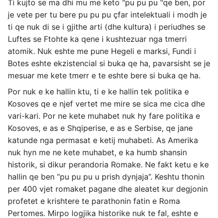
Ti kujto se ma dhi mu me keto "pu pu pu "qe ben, por
je vete per tu bere pu pu pu çfar intelektuali i modh je
ti qe nuk di se i gjithe arti (dhe kultura) i periudhes se
Luftes se Ftohte ka qene i kushtezuar nga tmerri
atomik. Nuk eshte me pune Hegeli e marksi, Fundi i
Botes eshte ekzistencial si buka qe ha, pavarsisht se je
mesuar me kete tmerr e te eshte bere si buka qe ha.
Por nuk e ke hallin ktu, ti e ke hallin tek politika e
Kosoves qe e njef vertet me mire se sica me cica dhe
vari-kari. Por ne kete muhabet nuk hy fare politika e
Kosoves, e as e Shqiperise, e as e Serbise, qe jane
katunde nga permasat e ketij muhabeti. As Amerika
nuk hyn me ne kete muhabet, e ka humb shansin
historik, si dikur perandoria Romake. Ne fakt ketu e ke
hallin qe ben “pu pu pu u prish dynjaja”. Keshtu thonin
per 400 vjet romaket pagane dhe aleatet kur degjonin
profetet e krishtere te parathonin fatin e Roma
Pertomes. Mirpo logjika historike nuk te fal, eshte e