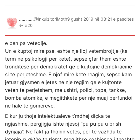
..... ......
@InkuizitoriMoth
9 gusht 2019 në 03:21 e pasdites
↩ #20
e ben pa vetedije.
Un e kuptoj mire pse, eshte nje lloj vetembrojtje (ka
term ne psikologji per kete), sepse çfar them eshte
tronditese per demokratet qe e kujtojne demokracine
si te perjeteshme. E njof mire kete reagim, sepse kam
jetuar gjysmen e jetes ne nje regjim qe e kujtonte
veten te perjetshem, me ushtri, polici, topa, tankse,
bomba atomike, e megjithkete per nje muaj perfundoi
ne hale te gomereve.
E kur ju thoje intelektualeve t’mdhej diçka te
ngjashme, pergjigja ishte njesoj “pu pu pu u prish
dynjaja”. Ne fakt ja thonin vetes, per te vazhdu te
jetonin
si gjithe te tjeret
, megjithse koshienca i thoshte