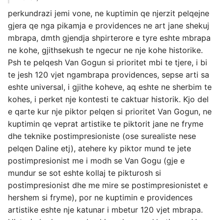
perkundrazi jemi vone, ne kuptimin qe njerzit pelqejne
gjera qe nga pikamja e providences ne art jane shekuj
mbrapa, dmth gjendja shpirterore e tyre eshte mbrapa
ne kohe, gjithsekush te ngecur ne nje kohe historike.
Psh te pelqesh Van Gogun si prioritet mbi te tjere, i bi
te jesh 120 vjet ngambrapa providences, sepse arti sa
eshte universal, i gjithe koheve, aq eshte ne sherbim te
kohes, i perket nje kontesti te caktuar historik. Kjo del
e qarte kur nje piktor pelqen si prioritet Van Gogun, ne
kuptimin qe veprat artistike te piktorit jane ne fryme
dhe teknike postimpresioniste (ose surealiste nese
pelqen Daline etj), atehere ky piktor mund te jete
postimpresionist me i modh se Van Gogu (gje e
mundur se sot eshte kollaj te pikturosh si
postimpresionist dhe me mire se postimpresionistet e
hershem si fryme), por ne kuptimin e providences
artistike eshte nje katunar i mbetur 120 vjet mbrapa.