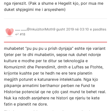
nga njerezit. (Pak a shume e Hegelit kjo, por mua me
duket shpjegimi me i arsyeshem)
..... ......
@InkuizitoriMoth
9 gusht 2019 në 03:10 e pasdites
↩ #18
muhabetet “pu pu pu u prish dynjaja” eshte nje variant
tjeter per te dhi muhabetin, sepse nuk duhet ndonje
kulture e modhe per te ditur se teknologjia e
Komunizmit dhe Perendimit, dmth e Luftes se Ftohte,
krijonte kushte per te hedh ne ere tere planetin
megjith poturet e katunareve intelektuale. Nga kjo
pikpamje armatimi berthamor perben ne Fund te
Historise potencial qe ne çdo çast mund te behet real.
Nuk ka ndodh asnjehere ne histori qe njeriu te kete
fatin e planetit ne dore.