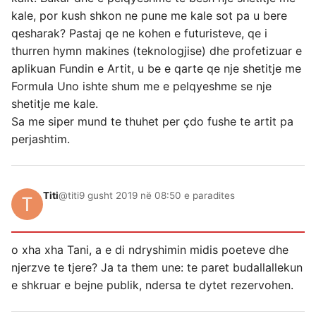
kale, por kush shkon ne pune me kale sot pa u bere
qesharak? Pastaj qe ne kohen e futuristeve, qe i
thurren hymn makines (teknologjise) dhe profetizuar e
aplikuan Fundin e Artit, u be e qarte qe nje shetitje me
Formula Uno ishte shum me e pelqyeshme se nje
shetitje me kale.
Sa me siper mund te thuhet per çdo fushe te artit pa
perjashtim.
Titi
@titi
9 gusht 2019 në 08:50 e paradites
o xha xha Tani, a e di ndryshimin midis poeteve dhe
njerzve te tjere? Ja ta them une: te paret budallallekun
e shkruar e bejne publik, ndersa te dytet rezervohen.