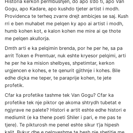
Historia kerkon permbushjen, do apo s’do ti, apo Van
Gogu, apo Kadare, apo kushdo tjeter artist i modh.
Providenca te terheq zvarre drejt ambicjes se saj. Kush
rri e ben muhabet me pelqen ky apo ai artist i modh,
humb kohen kot, e kalon kohen me mire ai qe thote
me pelqen akullorja.
Dmth arti e ka pelqimin brenda, por he per he, sa pa
arrit Token e Premtuar, nuk eshte kryesor pelqimi, arti
he per he ka mision shelbyes, shpetimtar, kerkon
urgjencen e kohes, e te qenurit gjithnje i kohes. Bile
edhe diçka me teper, te paraprije kohen, te jete
profetik.
Cfar ka profetike tashme tek Van Gogu? Cfar ka
profetike tek nje piktor qe akoma shtrydh tubetat e
ngjyrave ne palete? Histori e artit eshte edhe histori e
mediumit (e ka thene poeti Shiler i pari, e me pas te
tjere). Te pikturosh me penel eshte sikur t’ja hipesh
kalit. Bukur dhe e pelqyeshme te besh nje shetitje me