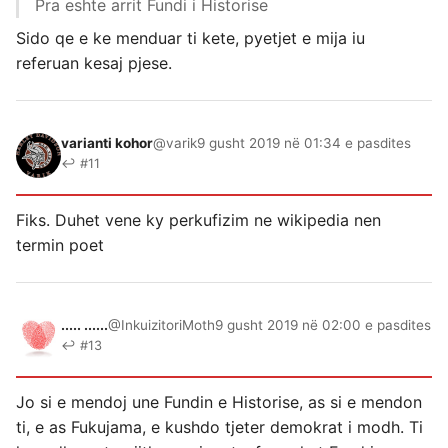
Pra eshte arrit Fundi i Historise
Sido qe e ke menduar ti kete, pyetjet e mija iu
referuan kesaj pjese.
varianti kohor
@varik
9 gusht 2019 në 01:34 e pasdites
↩ #11
Fiks. Duhet vene ky perkufizim ne wikipedia nen
termin poet
..... ......
@InkuizitoriMoth
9 gusht 2019 në 02:00 e pasdites
↩ #13
Jo si e mendoj une Fundin e Historise, as si e mendon
ti, e as Fukujama, e kushdo tjeter demokrat i modh. Ti