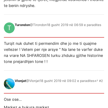
te benin ndryshe.
Turondon
@Tirondon
18 gusht 2019 në 06:59 e paradites
Turqit nuk duhet ti permendim dhe jo me ti quajme
vellezer ! Vetem per nje arsye " Na lane te varfer duke
na vrare NA SHFAROSEN turku zhduku gjithe historine
tone prejardhjen tone ! !
Vlonjat
@Vlonjat
18 gusht 2019 në 09:02 e paradites
↩ #2
Ose ose…
Markez e bukura markez