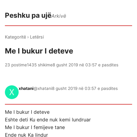
Peshku pa ujë
Arkivë
Kategoritë
›
Letërsi
Me I bukur I deteve
23 postime
1435 shikime
8 gusht 2019 në 03:57 e pasdites
xhatani
@xhatani
8 gusht 2019 në 03:57 e pasdites
Me I bukur I deteve
Eshte deti Ku ende nuk kemi lundruar
Me I bukur I femijeve tane
Ende nuk Ka lindur