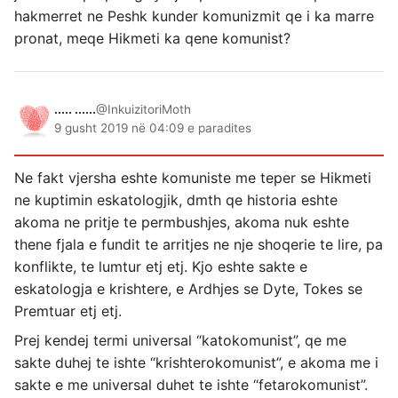
hakmerret ne Peshk kunder komunizmit qe i ka marre
pronat, meqe Hikmeti ka qene komunist?
..... ......
@InkuizitoriMoth
9 gusht 2019 në 04:09 e paradites
Ne fakt vjersha eshte komuniste me teper se Hikmeti
ne kuptimin eskatologjik, dmth qe historia eshte
akoma ne pritje te permbushjes, akoma nuk eshte
thene fjala e fundit te arritjes ne nje shoqerie te lire, pa
konflikte, te lumtur etj etj. Kjo eshte sakte e
eskatologja e krishtere, e Ardhjes se Dyte, Tokes se
Premtuar etj etj.
Prej kendej termi universal “katokomunist”, qe me
sakte duhej te ishte “krishterokomunist”, e akoma me i
sakte e me universal duhet te ishte “fetarokomunist”.