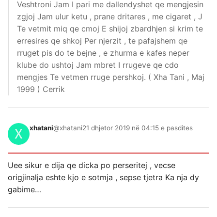
Veshtroni Jam I pari me dallendyshet qe mengjesin
zgjoj Jam ulur ketu , prane dritares , me cigaret , J
Te vetmit miq qe cmoj E shijoj zbardhjen si krim te
erresires qe shkoj Per njerzit , te pafajshem qe
rruget pis do te bejne , e zhurma e kafes neper
klube do ushtoj Jam mbret I rrugeve qe cdo
mengjes Te vetmen rruge pershkoj. ( Xha Tani , Maj
1999 ) Cerrik
xhatani
@xhatani
21 dhjetor 2019 në 04:15 e pasdites
Uee sikur e dija qe dicka po perseritej , vecse
origjinalja eshte kjo e sotmja , sepse tjetra Ka nja dy
gabime…