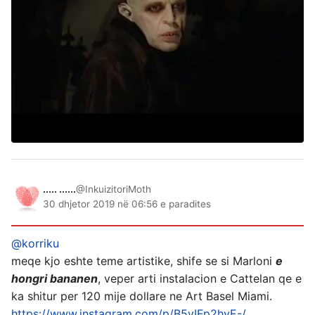
..... ......
@InkuizitoriMoth
30 dhjetor 2019 në 06:56 e paradites
@korriku
meqe kjo eshte teme artistike, shife se si Marloni
e
hongri bananen
, veper arti instalacion e Cattelan qe e
ka shitur per 120 mije dollare ne Art Basel Miami.
https://www.instagram.com/p/B5yIFp2hyE-/