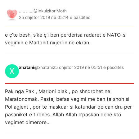
..... ......
@InkuizitoriMoth
25 dhjetor 2019 në 05:14 e pasdites
e ç’te besh, s’ke ç’i ben perderisa radaret e NATO-s
vegimin e Marlonit nxjerrin ne ekran.
xhatani
@xhatani
25 dhjetor 2019 në 05:51 e pasdites
Pak nga Pak , Marloni plak , po shndrohet ne
Maratonomak. Pastaj befas vegimi me ben ta shoh si
Poliagjent , por te maskuar si katundar qe can dru per
pasaniket e tirones. Allah Allah c’paskan qene kto
vegimet dimerore…