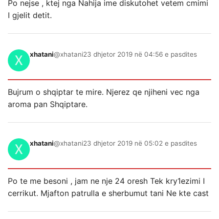
Po nejse , ktej nga Nahija ime diskutohet vetem cmimi
I gjelit detit.
xhatani
@xhatani
23 dhjetor 2019 në 04:56 e pasdites
Bujrum o shqiptar te mire. Njerez qe njiheni vec nga
aroma pan Shqiptare.
xhatani
@xhatani
23 dhjetor 2019 në 05:02 e pasdites
Po te me besoni , jam ne nje 24 oresh Tek kry1ezimi I
cerrikut. Mjafton patrulla e sherbumut tani Ne kte cast