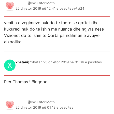
..... ......
@InkuizitoriMoth
25 dhjetor 2019 në 12:41 e pasdites
↩ #24
venitja e vegimeve nuk do te thote se qoftet dhe
kukureci nuk do te ishin me nuanca dhe ngjyra nese
Vizionet do te ishin te Qarta pa ndihmen e avujve
alkoolike.
xhatani
@xhatani
25 dhjetor 2019 në 01:06 e pasdites
Pjer Thomas ! Bingooo.
..... ......
@InkuizitoriMoth
25 dhjetor 2019 në 01:18 e pasdites