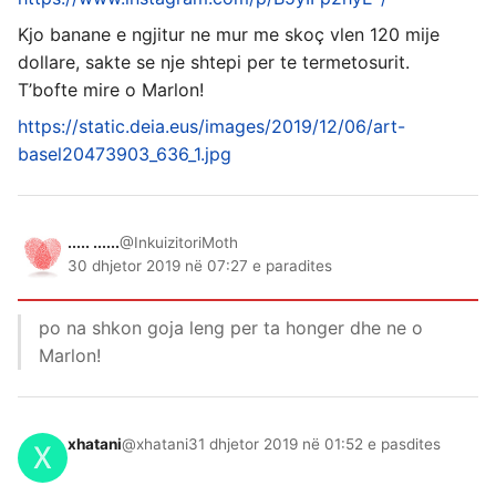
Kjo banane e ngjitur ne mur me skoç vlen 120 mije
dollare, sakte se nje shtepi per te termetosurit.
T’bofte mire o Marlon!
https://static.deia.eus/images/2019/12/06/art-
basel20473903_636_1.jpg
..... ......
@InkuizitoriMoth
30 dhjetor 2019 në 07:27 e paradites
po na shkon goja leng per ta honger dhe ne o
Marlon!
xhatani
@xhatani
31 dhjetor 2019 në 01:52 e pasdites