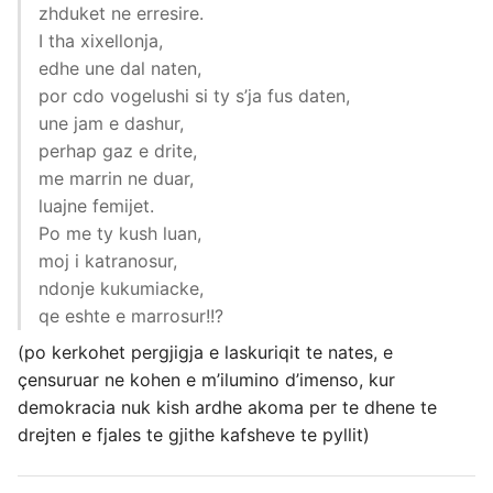
zhduket ne erresire.
I tha xixellonja,
edhe une dal naten,
por cdo vogelushi si ty s’ja fus daten,
une jam e dashur,
perhap gaz e drite,
me marrin ne duar,
luajne femijet.
Po me ty kush luan,
moj i katranosur,
ndonje kukumiacke,
qe eshte e marrosur!!?
(po kerkohet pergjigja e laskuriqit te nates, e
çensuruar ne kohen e m’ilumino d’imenso, kur
demokracia nuk kish ardhe akoma per te dhene te
drejten e fjales te gjithe kafsheve te pyllit)