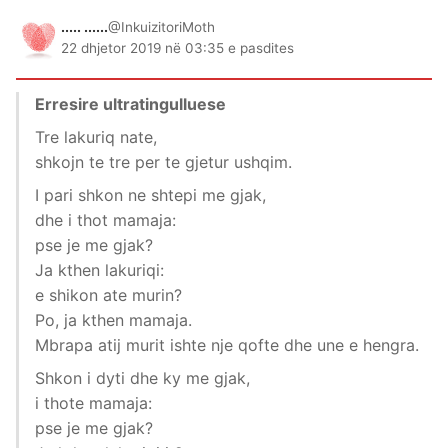
..... ......
@InkuizitoriMoth
22 dhjetor 2019 në 03:35 e pasdites
Erresire ultratingulluese
Tre lakuriq nate,
shkojn te tre per te gjetur ushqim.
I pari shkon ne shtepi me gjak,
dhe i thot mamaja:
pse je me gjak?
Ja kthen lakuriqi:
e shikon ate murin?
Po, ja kthen mamaja.
Mbrapa atij murit ishte nje qofte dhe une e hengra.
Shkon i dyti dhe ky me gjak,
i thote mamaja:
pse je me gjak?