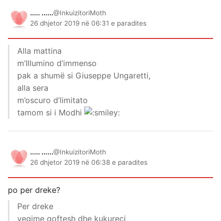
..... ......
@InkuizitoriMoth
26 dhjetor 2019 në 06:31 e paradites
Alla mattina
m’Illumino d’immenso
pak a shumë si Giuseppe Ungaretti,
alla sera
m’oscuro d’limitato
tamom si i Modhi
..... ......
@InkuizitoriMoth
26 dhjetor 2019 në 06:38 e paradites
po per dreke?
Per dreke
vegime qoftesh dhe kukureci