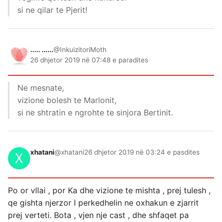
si ne qilar te Pjerit!
..... ......
@InkuizitoriMoth
26 dhjetor 2019 në 07:48 e paradites
Ne mesnate,
vizione bolesh te Marlonit,
si ne shtratin e ngrohte te sinjora Bertinit.
xhatani
@xhatani
26 dhjetor 2019 në 03:24 e pasdites
Po or vllai , por Ka dhe vizione te mishta , prej tulesh ,
qe gishta njerzor I perkedhelin ne oxhakun e zjarrit
prej verteti. Bota , vjen nje cast , dhe shfaqet pa