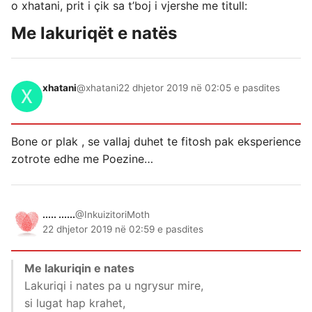
o xhatani, prit i çik sa t’boj i vjershe me titull:
Me lakuriqët e natës
xhatani
@xhatani
22 dhjetor 2019 në 02:05 e pasdites
Bone or plak , se vallaj duhet te fitosh pak eksperience
zotrote edhe me Poezine…
..... ......
@InkuizitoriMoth
22 dhjetor 2019 në 02:59 e pasdites
Me lakuriqin e nates
Lakuriqi i nates pa u ngrysur mire,
si lugat hap krahet,