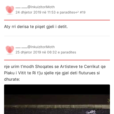
..... ......
@InkuizitoriMoth
24 dhjetor 2019 në 11:53 e paradites
↩ #19
Aty rri derisa te piqet gjeli i detit.
..... ......
@InkuizitoriMoth
25 dhjetor 2019 në 06:32 e paradites
nje urim t’modh Shoqates se Artisteve te Cerrikut qe
Plaku i Vitit te Ri t’ju sjelle nje gjel deti fluturues si
dhurate: