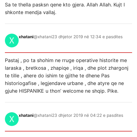
Sa te thella pasksn qene kto gjera. Allah Allah. Kujt I
shkonte mendja vallaj.
xhatani
@xhatani
23 dhjetor 2019 në 12:34 e pasdites
Pastaj , po ta shohim ne rruge operative historite me
laraska , bretkosa , zhapiqe , iriqa , dhe plot zhargonj
te tille , ahere do ishim te gjithe te dhene Pas
historiogafise , legjendave urbane , dhe atyre qe ne
gjuhe HISPANIKE u thon’ welcome ne shqip. Pike.
xhatani
@xhatani
23 dhjetor 2019 në 04:22 e pasdites