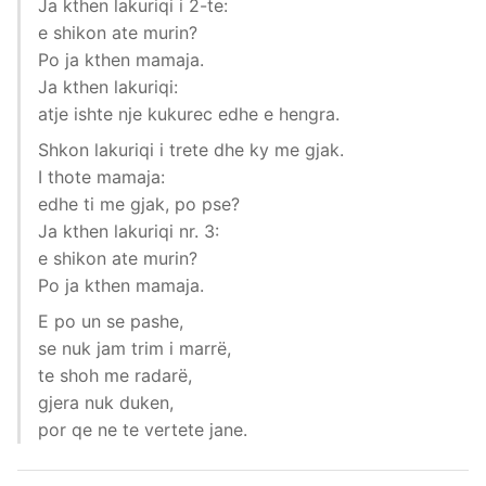
Ja kthen lakuriqi i 2-te:
e shikon ate murin?
Po ja kthen mamaja.
Ja kthen lakuriqi:
atje ishte nje kukurec edhe e hengra.
Shkon lakuriqi i trete dhe ky me gjak.
I thote mamaja:
edhe ti me gjak, po pse?
Ja kthen lakuriqi nr. 3:
e shikon ate murin?
Po ja kthen mamaja.
E po un se pashe,
se nuk jam trim i marrë,
te shoh me radarë,
gjera nuk duken,
por qe ne te vertete jane.