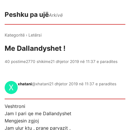
Peshku pa ujë
Arkivë
Kategoritë
›
Letërsi
Me Dallandyshet !
40 postime
2770 shikime
21 dhjetor 2019 në 11:37 e paradites
xhatani
@xhatani
21 dhjetor 2019 në 11:37 e paradites
Veshtroni
Jam I pari qe me Dallandyshet
Mengjesin zgjoj
Jam ulur ktu , prane parvazit ,