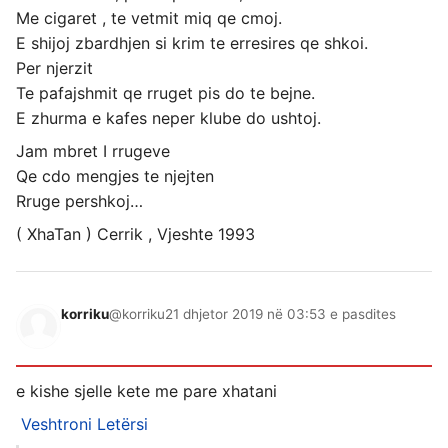
Me cigaret , te vetmit miq qe cmoj.
E shijoj zbardhjen si krim te erresires qe shkoi.
Per njerzit
Te pafajshmit qe rruget pis do te bejne.
E zhurma e kafes neper klube do ushtoj.
Jam mbret I rrugeve
Qe cdo mengjes te njejten
Rruge pershkoj…
( XhaTan ) Cerrik , Vjeshte 1993
korriku
@korriku
21 dhjetor 2019 në 03:53 e pasdites
e kishe sjelle kete me pare xhatani
Veshtroni
Letërsi