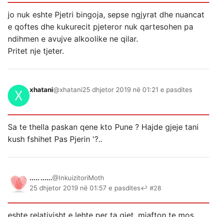
jo nuk eshte Pjetri bingoja, sepse ngjyrat dhe nuancat
e qoftes dhe kukurecit pjeteror nuk qartesohen pa
ndihmen e avujve alkoolike ne qilar.
Pritet nje tjeter.
xhatani
@xhatani
25 dhjetor 2019 në 01:21 e pasdites
Sa te thella paskan qene kto Pune ? Hajde gjeje tani
kush fshihet Pas Pjerin '?..
..... ......
@InkuizitoriMoth
25 dhjetor 2019 në 01:57 e pasdites
↩ #28
eshte relativisht e lehte per ta gjet, mjafton te mos