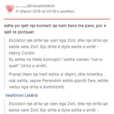
..... ......
@InkuizitoriMoth
21 dhjetor 2019 në 04:59 e pasdites
edhe po sjell nje koment qe kam bere me pare, por e
sjell te plotsuar:
Ekziston nje drite qe vjen nga Zoti, dhe nje drite qe
eshte vete Zoti. Kjo drite e dyte eshte e errët
-
Henry Corbin
Ky eshte ne thelb koncepti i lashte iranian “nur-e-
syah” (drita e errët).
Pranej them qe Irani eshte si shpirt, dhe Amerika
nuk eshte, sepse Perendimi eshte pjerdh fare, eshte
verbu nga drite e Iluminizmit.
Veshtroni
Letërsi
Ekziston nje drite qe vjen nga Zoti, dhe nje drite qe
eshte vete Zoti. Kjo drite e dyte eshte e errët -