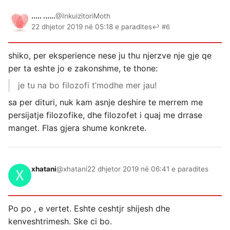
..... ......
@InkuizitoriMoth
22 dhjetor 2019 në 05:18 e paradites
↩ #6
shiko, per eksperience nese ju thu njerzve nje gje qe
per ta eshte jo e zakonshme, te thone:
je tu na bo filozofi t’modhe mer jau!
sa per dituri, nuk kam asnje deshire te merrem me
persijatje filozofike, dhe filozofet i quaj me drrase
manget. Flas gjera shume konkrete.
xhatani
@xhatani
22 dhjetor 2019 në 06:41 e paradites
Po po , e vertet. Eshte ceshtjr shijesh dhe
kenveshtrimesh. Ske ci bo.