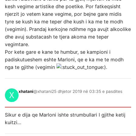
kesh vegime artistike dhe poetike. Por fatkeqsisht
njerzit jo vetem kane vegime, por bejne gare midis
tyre se kush ka me teper dhe kush i ka me te modh
(vegimin). Prandaj kerkojne ndihme nga avujt alkoolike
dhe avuj substacash te tjera akoma me teper
vegimtare.
Por kete gare e kane te humbur, se kampioni i
padiskutueshem eshte Marloni, qe e ka me te modh
nga te gjithe (vegimin
).
xhatani
@xhatani
25 dhjetor 2019 në 03:35 e pasdites
Sikur e dija qe Marloni ishte strumbullari I gjithe ketij
kuitzi…