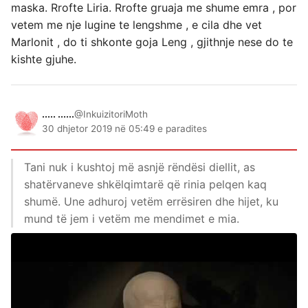
maska. Rrofte Liria. Rrofte gruaja me shume emra , por
vetem me nje lugine te lengshme , e cila dhe vet
Marlonit , do ti shkonte goja Leng , gjithnje nese do te
kishte gjuhe.
..... ......
@InkuizitoriMoth
30 dhjetor 2019 në 05:49 e paradites
Tani nuk i kushtoj më asnjë rëndësi diellit, as
shatërvaneve shkëlqimtarë që rinia pelqen kaq
shumë. Une adhuroj vetëm errësiren dhe hijet, ku
mund të jem i vetëm me mendimet e mia.