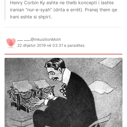
Henry Corbin Ky eshte ne thelb koncepti i lashte
iranian “nur-e-syah” (drita e errët). Pranej them qe
Irani eshte si shpirt.
..... ......
@InkuizitoriMoth
22 dhjetor 2019 në 03:31 e paradites