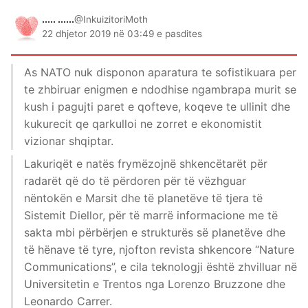
..... ......
@InkuizitoriMoth
22 dhjetor 2019 në 03:49 e pasdites
As NATO nuk disponon aparatura te sofistikuara per
te zhbiruar enigmen e ndodhise ngambrapa murit se
kush i pagujti paret e qofteve, koqeve te ullinit dhe
kukurecit qe qarkulloi ne zorret e ekonomistit
vizionar shqiptar.
Lakuriqët e natës frymëzojnë shkencëtarët për
radarët që do të përdoren për të vëzhguar
nëntokën e Marsit dhe të planetëve të tjera të
Sistemit Diellor, për të marrë informacione me të
sakta mbi përbërjen e strukturës së planetëve dhe
të hënave të tyre, njofton revista shkencore “Nature
Communications”, e cila teknologji është zhvilluar në
Universitetin e Trentos nga Lorenzo Bruzzone dhe
Leonardo Carrer.