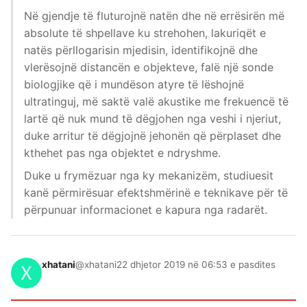
Në gjendje të fluturojnë natën dhe në errësirën më
absolute të shpellave ku strehohen, lakuriqët e
natës përllogarisin mjedisin, identifikojnë dhe
vlerësojnë distancën e objekteve, falë një sonde
biologjike që i mundëson atyre të lëshojnë
ultratinguj, më saktë valë akustike me frekuencë të
lartë që nuk mund të dëgjohen nga veshi i njeriut,
duke arritur të dëgjojnë jehonën që përplaset dhe
kthehet pas nga objektet e ndryshme.
Duke u frymëzuar nga ky mekanizëm, studiuesit
kanë përmirësuar efektshmërinë e teknikave për të
përpunuar informacionet e kapura nga radarët.
xhatani
@xhatani
22 dhjetor 2019 në 06:53 e pasdites