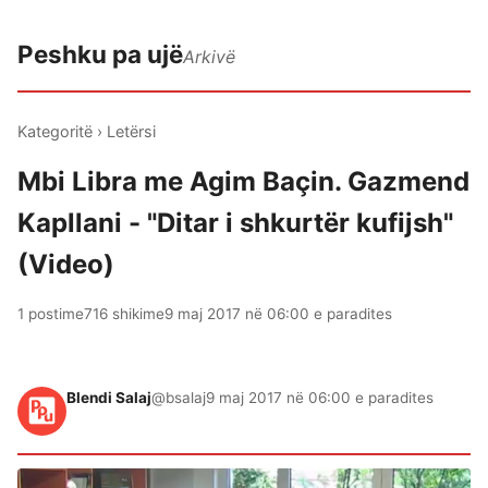
Peshku pa ujë
Arkivë
Kategoritë
›
Letërsi
Mbi Libra me Agim Baçin. Gazmend
Kapllani - "Ditar i shkurtër kufijsh"
(Video)
1 postime
716 shikime
9 maj 2017 në 06:00 e paradites
Blendi Salaj
@bsalaj
9 maj 2017 në 06:00 e paradites