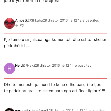
jete kryer reforma ne drejtesi
Amostk
@Shkaba
28 dhjetor 2016 në 12:12 e pasdites
↩ #3
Kjo temë u sinjalizua nga komuniteti dhe është fshehur
përkohësisht.
Heidi
@Heidi
28 dhjetor 2016 në 12:14 e pasdites
Dhe te menosh qe mund te kene edhe pasuri te tjera
te padeklaruara " te sistemuara nga artificat ligjore’ !!!
varianti kohor
@varik
28 dhjetor 2016 në 12:14 e pasdites