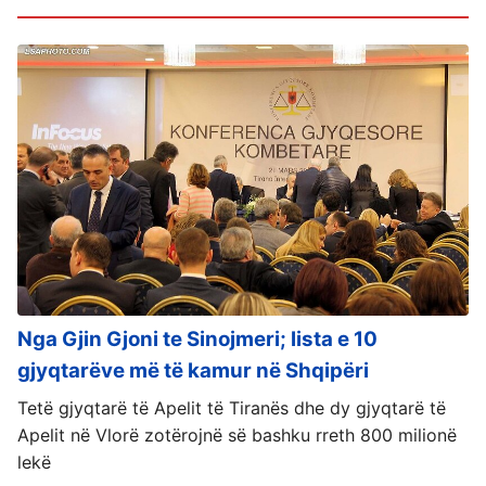
Nga Gjin Gjoni te Sinojmeri; lista e 10
gjyqtarëve më të kamur në Shqipëri
Tetë gjyqtarë të Apelit të Tiranës dhe dy gjyqtarë të
Apelit në Vlorë zotërojnë së bashku rreth 800 milionë
lekë