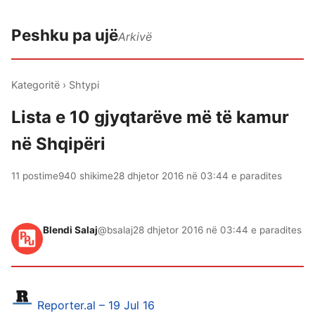
Peshku pa ujë
Arkivë
Kategoritë
›
Shtypi
Lista e 10 gjyqtarëve më të kamur
në Shqipëri
11 postime
940 shikime
28 dhjetor 2016 në 03:44 e paradites
Blendi Salaj
@bsalaj
28 dhjetor 2016 në 03:44 e paradites
Reporter.al – 19 Jul 16