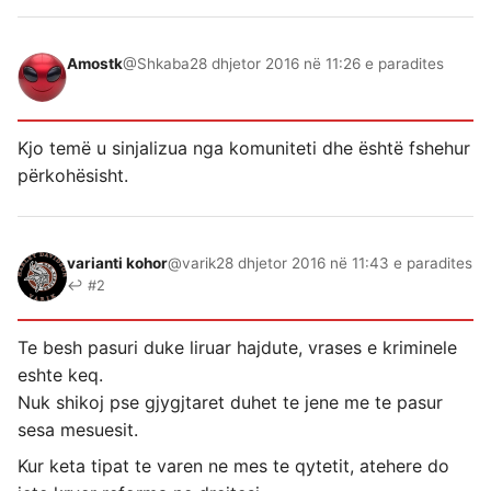
Amostk
@Shkaba
28 dhjetor 2016 në 11:26 e paradites
Kjo temë u sinjalizua nga komuniteti dhe është fshehur
përkohësisht.
varianti kohor
@varik
28 dhjetor 2016 në 11:43 e paradites
↩ #2
Te besh pasuri duke liruar hajdute, vrases e kriminele
eshte keq.
Nuk shikoj pse gjygjtaret duhet te jene me te pasur
sesa mesuesit.
Kur keta tipat te varen ne mes te qytetit, atehere do