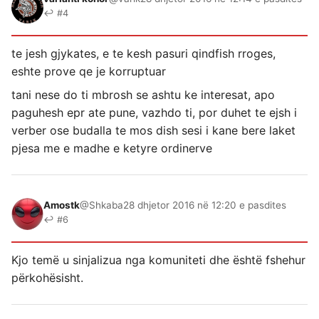
↩ #4
te jesh gjykates, e te kesh pasuri qindfish rroges,
eshte prove qe je korruptuar
tani nese do ti mbrosh se ashtu ke interesat, apo
paguhesh epr ate pune, vazhdo ti, por duhet te ejsh i
verber ose budalla te mos dish sesi i kane bere laket
pjesa me e madhe e ketyre ordinerve
Amostk
@Shkaba
28 dhjetor 2016 në 12:20 e pasdites
↩ #6
Kjo temë u sinjalizua nga komuniteti dhe është fshehur
përkohësisht.