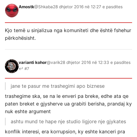
Amostk
@Shkaba
28 dhjetor 2016 në 12:27 e pasdites
Kjo temë u sinjalizua nga komuniteti dhe është fshehur
përkohësisht.
varianti kohor
@varik
28 dhjetor 2016 në 12:33 e pasdites
↩ #7
jane te pasur me trashegimi apo biznese
trashegime ska, se na le enveri pa breke, edhe ata qe
paten breket e gjysherve ua grabiti berisha, prandaj ky
nuk eshte argument
ashtu mund te hape nje studio ligjore nje gjykates
konflik interesi, era korrupsion, ky eshte kanceri pra