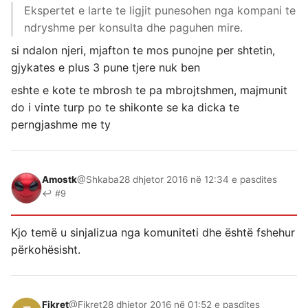
Ekspertet e larte te ligjit punesohen nga kompani te
ndryshme per konsulta dhe paguhen mire.
si ndalon njeri, mjafton te mos punojne per shtetin,
gjykates e plus 3 pune tjere nuk ben
eshte e kote te mbrosh te pa mbrojtshmen, majmunit
do i vinte turp po te shikonte se ka dicka te
perngjashme me ty
Amostk
@Shkaba
28 dhjetor 2016 në 12:34 e pasdites
↩ #9
Kjo temë u sinjalizua nga komuniteti dhe është fshehur
përkohësisht.
Fikret
@Fikret
28 dhjetor 2016 në 01:52 e pasdites