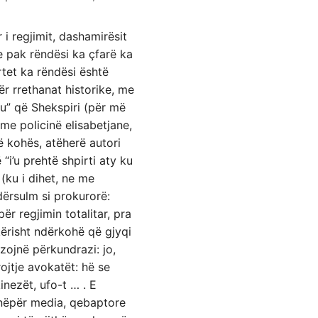
i regjimit, dashamirësit
e pak rëndësi ka çfarë ka
rtet ka rëndësi është
 rrethanat historike, me
ahu” që Shekspiri (për më
e policinë elisabetjane,
ë kohës, atëherë autori
“i’u prehtë shpirti aty ku
(ku i dihet, ne me
ndërsulm si prokurorë:
r regjimin totalitar, pra
ikërisht ndërkohë që gjyqi
zojnë përkundrazi: jo,
ojtje avokatët: hë se
kinezët, ufo-t … . E
k nëpër media, qebaptore