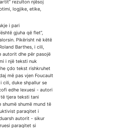
artit” rezulton njësoj
imi, logjike, etike,
kje i pari
është gjuha që flet”,
lorsin. Pikërisht në këtë
oland Barthes, i cili,
e autorit dhe për pasojë
mi i një teksti nuk
 dhe çdo tekst rishkruhet
ndaj më pas vjen Foucault
cili, duke shpallur se
ofi edhe lexuesi - autori
ë tjera teksti tani
n, e shumë shumë mund të
ktivist paraqitet i
duarsh autorit - sikur
ruesi paraqitet si