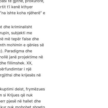
asi të gjithë, prokurorë,
it t’i kenë kthyer
“na ishte koha njëherë” e
ht dhe kriminalisht
rupin, subjekti me
umë më tepër false dhe
dmth mohimin e qënies së
hk). Paradigma dhe
hollë janë projektime në
dhe fillimshek. XX,
përfundimtar i një
rgjithsi dhe krijesës në
tkuptimi deist, frymëzues
n si Krijues që nuk
err pjesë në hallet dhe
i), kur nuk mohohet shqeto