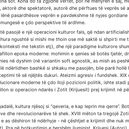
koha sot. Koha do ta zgjidhë vërtet, por në mënyrën e saj, mb
aktorë dhe spektatorë, autorë dhe përftues të veprës së art
 i lënë pasardhësve veprën e pavdekshme të nyjes gordiane 
i mungesë e çdo perspektive të ardhme.
htë pasojë e një operacioni kulturor fals, që ndan artificialis
idhura ngushtë si mishi me thoin ose më saktë si shpirti me t
, konteksti me tekstin etj), dhe një paradigme kulturore sh
nafillon epoka moderne: mohimin e qenies së botës tjetër, 
ënies në dyshim (në variantin soft agnostik, as mish as pes
alë ndërlidhen bashkë si shkaku me pasojën, bile parë hollë 
ptimi të së njëjtës dukuri. Ateizmi agresiv i fundshek. XIX 
lucionare moderne të çdo lloji pozicioni politik, ishte stadi 
lon si operacion ndarës i Zotit (Krijuesit) prej krijimit në pë
dalë, kultura njësoj si “qeveria, e kap leprin me qerre”. Bo
ve dhe revolucionarëve të shek. XVIII mëton ta tregojë Zoti
 as dëshiron të ndërhyje - në çështjet e krijimit dhe nuk m
ut). Pra në botkuptimin e hershëm iluminist, Krijuesi (Autor