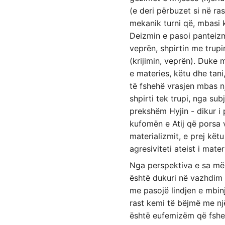
(e deri përbuzet si në ras
mekanik turni që, mbasi 
Deizmin e pasoi panteizmi 
veprën, shpirtin me trupin
(krijimin, veprën). Duke 
e materies, këtu dhe tani,
të fshehë vrasjen mbas n
shpirti tek trupi, nga su
prekshëm Hyjin - dikur i
kufomën e Atij që porsa
materializmit, e prej këtu
agresiviteti ateist i mate
Nga perspektiva e sa më l
është dukuri në vazhdim e
me pasojë lindjen e mbin
rast kemi të bëjmë me një
është eufemizëm që fsheh 