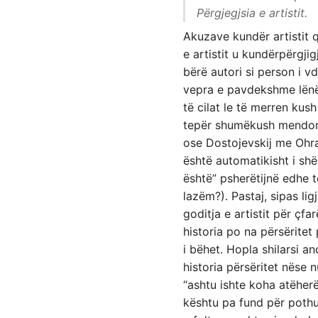
Përgjegjsia e artistit.
Akuzave kundër artistit q
e artistit u kundërpërgji
bërë autori si person i v
vepra e pavdekshme lënë 
të cilat le të merren kush
tepër shumëkush mendon 
ose Dostojevskij me Ohran
është automatikisht i shë
është” psherëtijnë edhe t
lazëm?). Pastaj, sipas li
goditja e artistit për çf
historia po na përsëritet 
i bëhet. Hopla shilarsi a
historia përsëritet nëse 
“ashtu ishte koha atëherë”,
kështu pa fund për pothua