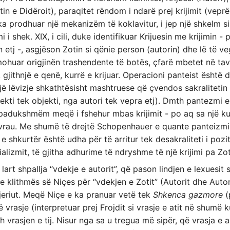
tin e Didëroit), paraqitet rëndom i ndarë prej krijimit (veprës
ka prodhuar një mekanizëm të koklavitur, i jep një shkelm 
i shek. XIX, i cili, duke identifikuar Krijuesin me krijimin -
 etj -, asgjëson Zotin si qënie person (autorin) dhe lë të ve
mohuar origjinën trashendente të botës, çfarë mbetet në ta
 gjithnjë e qenë, kurrë e krijuar. Operacioni panteist është 
jë lëvizje shkathtësisht mashtruese që çvendos sakralitetin
bjekti tek objekti, nga autori tek vepra etj). Dmth pantezmi
 padukshmëm meqë i fshehur mbas krijimit - po aq sa një ku
 vrau. Me shumë të drejtë Schopenhauer e quante panteizm
 e shkurtër është udha për të arritur tek desakraliteti i poz
rializmit, të gjitha adhurime të ndryshme të një krijimi pa Zo
art shpallja “vdekje e autorit”, që pason lindjen e lexuesit
 klithmës së Niçes për “vdekjen e Zotit” (Autorit dhe Autor
jeriut. Meqë Niçe e ka pranuar vetë tek
Shkenca gazmore
(
 vrasje (interpretuar prej Frojdit si vrasje e atit në shumë 
vrasjen e tij. Nisur nga sa u tregua më sipër, që vrasja e au