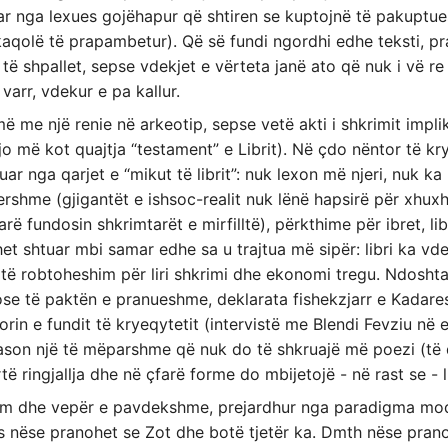
thuar nga lexues gojëhapur që shtiren se kuptojnë të pakup
kaqolë të prapambetur). Që së fundi ngordhi edhe teksti, pr
 të shpallet, sepse vdekjet e vërteta janë ato që nuk i vë re
varr, vdekur e pa kallur.
ë me një renie në arkeotip, sepse vetë akti i shkrimit impli
o më kot quajtja “testament” e Librit). Në çdo nëntor të kry
ruar nga qarjet e “mikut të librit”: nuk lexon më njeri, nuk k
ershme (gjigantët e ishsoc-realit nuk lënë hapsirë për xhu
tarë fundosin shkrimtarët e mirfilltë), përkthime për ibret, li
duhet shtuar mbi samar edhe sa u trajtua më sipër: libri ka 
 të robtoheshim për liri shkrimi dhe ekonomi tregu. Ndosh
se të paktën e pranueshme, deklarata fishekzjarr e Kadare
in e fundit të kryeqytetit (intervistë me Blendi Fevziu në 
a pason një të mëparshme që nuk do të shkruajë më poezi (të
 ringjallja dhe në çfarë forme do mbijetojë - në rast se - li
hëm dhe vepër e pavdekshme, prejardhur nga paradigma mode
 nëse pranohet se Zot dhe botë tjetër ka. Dmth nëse prano