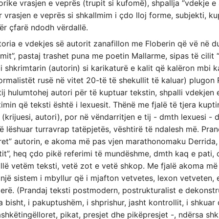
orike vrasjen e veprës (trupit si kufomë), shpallja “vdekje e 
vrasjen e veprës si shkallmim i çdo lloj forme, subjekti, kupt
për çfarë ndodh vërdallë.
oria e vdekjes së autorit zanafillon me Floberin që vë në du
mit”, pastaj trashet puna me poetin Mallarme, sipas të cilit “
hkrimtarin (autorin) si karikaturë e kalit që kalëron mbi ka
ormalistët rusë në vitet 20-të të shekullit të kaluar) plugon R
j hulumtohej autori për të kuptuar tekstin, shpalli vdekjen 
timin që teksti është i lexuesit. Thënë me fjalë të tjera kupti
 (krijuesi, autori), por në vëndarritjen e tij - dmth lexuesi -
rë lëshuar turravrap tatëpjetës, vështirë të ndalesh më. Pra
ret” autorin, e akoma më pas vjen marathonomaku Derrida, i 
tit”, heq çdo pikë referimi të mundëshme, dmth kaq e pati, c
lë vetëm teksti, vetë zot e vetë shkop. Me fjalë akoma më t
v, një sistem i mbyllur që i mjafton vetvetes, lexon vetvete
jerë. (Prandaj teksti postmodern, postrukturalist e dekonstru
isht, i pakuptushëm, i shprishur, jasht kontrollit, i shkuar 
ashkëtingëlloret, pikat, presjet dhe pikëpresjet -, ndërsa shk