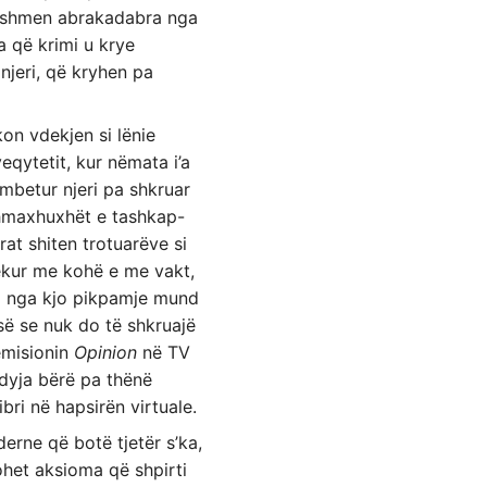
tueshmen abrakadabra nga
a që krimi u krye
 njeri, që kryhen pa
kon vdekjen si lënie
eqytetit, kur nëmata i’a
a mbetur njeri pa shkruar
xhmaxhuxhët e tashkap-
brat shiten trotuarëve si
vdekur me kohë e me vakt,
ta nga kjo pikpamje mund
së se nuk do të shkruajë
emisionin
Opinion
në TV
 dyja bërë pa thënë
bri në hapsirën virtuale.
rne që botë tjetër s’ka,
het aksioma që shpirti