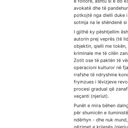
e foltore, ashtu si e do 
avokatë dhe të pandehur, 
potkojtë nga dielli duke
sotmja na le shëndenë s
I gjithë ky pështjellim ës
autorin prej veprës (të l
objektin, qielli me tokën
kriminale me të cilën za
Zotit ose të paktën të v
operacioni kulturor në fj
rrafshe të ndryshme konce
frymzues i lëvizjeve revo
procesi gradual që zanafil
veçanti (njeriut).
Punët e mira bëhen dalnga
për shumicën e iluministë
ndërhyn - dhe nuk mund, e
gëzimet e krijesës (njeri