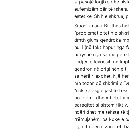
si pasojë logjike dhe hist
eufemizëm për të fshehur 
estetike. Shih e shkruaj 
Sipas Roland Barthes hist
“problematicitetin e shkri
dmth gjuha qëndroka mbi s
hulli (në fakt hapur nga f
ndryshe nga sa më parë ti
lindjen e lexuesit, në kup
qëndron në origjinën e tij
sa herë rilexohet. Një he
me tezën që shkrimi e “v
“nuk ka asgjë jashtë teks
po e po - dhe mbetet gjal
paraqitet si sistem fikti
ndërlidhet me tekste të t
rrëmujshëm, pa kokë e pa b
ligjin ta bënin zanoret, b