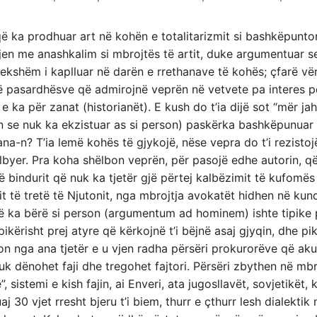
ë ka prodhuar art në kohën e totalitarizmit si bashkëpuntor 
gjen me anashkalim si mbrojtës të artit, duke argumentuar s
dekshëm i kaplluar në darën e rrethanave të kohës; çfarë vë
pasardhësve që admirojnë veprën në vetvete pa interes për
 e ka për zanat (historianët). E kush do t’ia dijë sot “mër j
se nuk ka ekzistuar as si person) paskërka bashkëpunuar m
a-n? T’ia lemë kohës të gjykojë, nëse vepra do t’i rezistoj
lbyer. Pra koha shëlbon veprën, për pasojë edhe autorin, që 
ë bindurit që nuk ka tjetër gjë përtej kalbëzimit të kufomës 
gjit të tretë të Njutonit, nga mbrojtja avokatët hidhen në ku
arë ka bërë si person (argumentum ad hominem) ishte tipike pë
pikërisht prej atyre që kërkojnë t’i bëjnë asaj gjyqin, dhe p
non nga ana tjetër e u vjen radha përsëri prokurorëve që aku
nuk dënohet faji dhe tregohet fajtori. Përsëri zbythen në mbr
 sistemi e kish fajin, ai Enveri, ata jugosllavët, sovjetikët, 
j 30 vjet rresht bjeru t’i biem, thurr e çthurr lesh dialekti