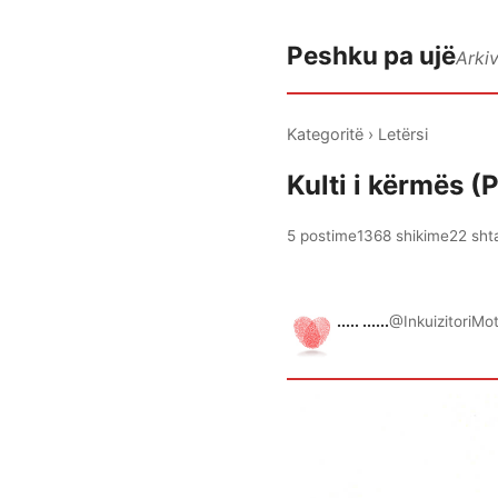
Peshku pa ujë
Arki
Kategoritë
›
Letërsi
Kulti i kërmës (
5 postime
1368 shikime
22 sht
..... ......
@InkuizitoriMo