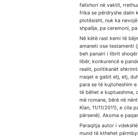
fallxhori në vaktit, rre
frika se përdryshe dalin 
plotësisht, nuk ka nevojë
shpallje, pa ceremoni, pa 
Në këtë rast kemi të bëjm
amaneti ose testamenti (j
beh panairi i librit shoqë
libër, konkurencë e pand
realit, politikanët shkrim
rraqet e gabit etj, etj, 
para se të kujtoheshim e
të bëhet e kuptueshme, o
më romane, bërë në nëntor
Klan, 11/11/2011), e cil
përsenë). Akoma e paqartë
Paraqitja autor i vdeks
mund të kthehet përmbys