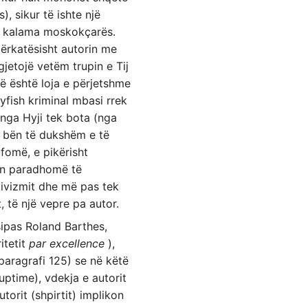
), sikur të ishte një
si kalama moskokçarës.
 përkatësisht autorin me
gjetojë vetëm trupin e Tij
vë është loja e përjetshme
dyfish kriminal mbasi rrek
 nga Hyji tek bota (nga
 e bën të dukshëm e të
fomë, e pikërisht
in paradhomë të
itivizmit dhe më pas tek
t, të një vepre pa autor.
 sipas Roland Barthes,
itetit
par excellence
),
paragrafi 125) se në këtë
kuptime), vdekja e autorit
torit (shpirtit) implikon