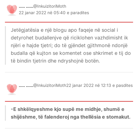
..... ......
@InkuizitoriMoth
22 janar 2022 në 05:40 e paradites
Jetëgjatësia e një blogu apo faqeje në social i
detyrohet budallenjve që riciklohen vazhdimisht ik
njëri e hajde tjetri; do të gjëndet gjithmonë ndonjë
budalla që kujton se komentet ose shkrimet e tij do
të bindin tjetrin dhe ndryshojnë botën.
..... ......
@InkuizitoriMoth
22 janar 2022 në 12:13 e pasdites
-E shkëlqyeshme kjo supë me midhje, shumë e
shijëshme, të falenderoj nga thellësia e stomakut.