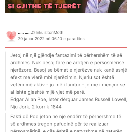
..... ......
@InkuizitoriMoth
20 janar 2022 në 06:10 e paradites
Jetoj në një gjëndje fantazimi të përhershëm të së
ardhmes. Nuk besoj fare në arritjen e përsosmërisë
njerëzore. Besoj se bëmat e njerëzve nuk kanë asnjë
efekt me vlerë mbi njerëzimin. Njeriu sot është
vetëm më aktiv - jo më i lumtur - jo më i mençur se
ai ishte gjashtë mijë vjet më parë.
Edgar Allan Poe, letër dërguar James Russell Lowell,
Nju Jork, 2 korrik 1844
Fakti që Poe jeton në një ëndërr të përhershme të
së ardhmes tregon pafuqinë për të realizuar
përsosmërinë, e cila është e natyrshme në natyrën