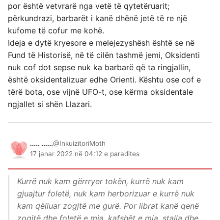
por është vetvrarë nga vetë të qytetëruarit;
përkundrazi, barbarët i kanë dhënë jetë të re një
kufome të cofur me kohë.
Ideja e dytë kryesore e melejezyshësh është se në
Fund të Historisë, në të cilën tashmë jemi, Oksidenti
nuk cof dot sepse nuk ka barbarë që ta ringjallin,
është oksidentalizuar edhe Orienti. Kështu ose cof e
tërë bota, ose vijnë UFO-t, ose kërma oksidentale
ngjallet si shën Llazari.
..... ......
@InkuizitoriMoth
17 janar 2022 në 04:12 e paradites
Kurrë nuk kam gërrryer tokën, kurrë nuk kam
gjuajtur foletë, nuk kam herborizuar e kurrë nuk
kam qëlluar zogjtë me gurë. Por librat kanë qenë
zogjtë dhe foletë e mia, kafshët e mia, stalla dhe