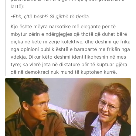
lartë):
-Ehh, ç’të bësh!? Si gjithë të tjerët!
.
Kjo është mëyra narkotike më elegante për të
mbytur zërin e ndërgjegjes që thotë që duhet bërë
diçka në këtë mizerje kolektive, dhe dëshmi që frika
nga opinioni publik është e barabartë me frikën nga
vdekja. Dikur këto dëshmi identifikoheshin në mes
tyre; ka vlerë jeta në diktaturë për të kuptuar gjëra
që në demokraci nuk mund të kuptohen kurrë.