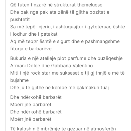
Që futen tinzarë në strukturat themeluese
Dhe pak nga pak ata zënë të gjitha pozitat e
pushtetit
Sa më tepër njeriu, i ashtuquajtur i qytetëruar, është
i lodhur dhe i patakat
Aq më tepբr është e sigurt dhe e pashmangshme
fitorja e barbarëve
Bukuria e një atelieje plot parfume dhe buzëqeshje
Armani Dolce dhe Gabbana Valentino
Miti i një rock star me sukseset e tij gjithnjë e më të
bujshme
Dhe ju të gjithë në këmbë me çakmakun tuaj
Dhe ndërkohë barbarët
Mbërrijnë barbarët
Dhe ndërkohë barbarët
Mbërrijnë barbarët
Të kalosh një mbrëmje të gëzuar në atmosferën