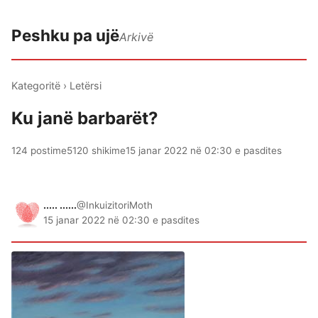
Peshku pa ujë
Arkivë
Kategoritë
›
Letërsi
Ku janë barbarët?
124 postime
5120 shikime
15 janar 2022 në 02:30 e pasdites
..... ......
@InkuizitoriMoth
15 janar 2022 në 02:30 e pasdites