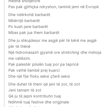
mëdha shoqërore
Pas pak gjithçka ndryshon, tanimë jemi në Evropë
Dhe ndërkohë barbarët
Mbërrijë barbarët
Po kush jane barbarët
Mbas pak jua them barbarët
Dhe ju shkujdesur me asgjë për të bërë me asgjë
për të thënë
Një hidromasazh gjysmë ore
stretching
dhe mshoja
me vallëzim.
Pak palestër pilulën tuaj por pa tepricë
Pak vathë llambë prej kuarci
Dhe një fije floku seksi çfarë seksi
Dhe duhet të them që jeni të zot, të zot
Jeni tamam të zot
Që ju të jepni kontributin tuaj
Ndihmë tuaj festive dhe origjinale