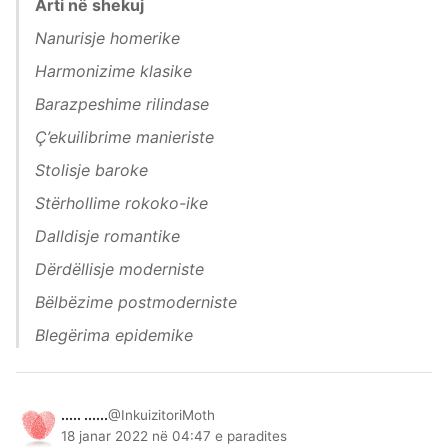
Arti në shekuj
Nanurisje homerike
Harmonizime klasike
Barazpeshime rilindase
Ç’ekuilibrime manieriste
Stolisje baroke
Stërhollime rokoko-ike
Dalldisje romantike
Dërdëllisje moderniste
Bëlbëzime postmoderniste
Blegërima epidemike
..... ......
@InkuizitoriMoth
18 janar 2022 në 04:47 e paradites