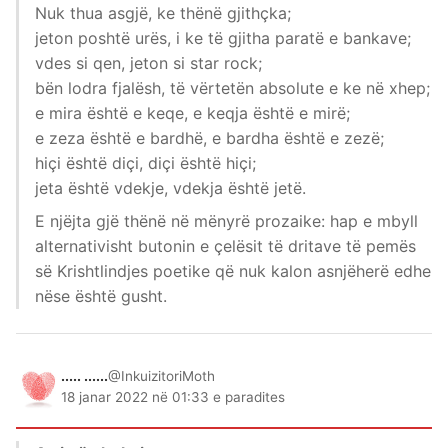
Nuk thua asgjë, ke thënë gjithçka;
jeton poshtë urës, i ke të gjitha paratë e bankave;
vdes si qen, jeton si star rock;
bën lodra fjalësh, të vërtetën absolute e ke në xhep;
e mira është e keqe, e keqja është e mirë;
e zeza është e bardhë, e bardha është e zezë;
hiçi është diçi, diçi është hiçi;
jeta është vdekje, vdekja është jetë.
E njëjta gjë thënë në mënyrë prozaike: hap e mbyll
alternativisht butonin e çelësit të dritave të pemës
së Krishtlindjes poetike që nuk kalon asnjëherë edhe
nëse është gusht.
..... ......
@InkuizitoriMoth
18 janar 2022 në 01:33 e paradites