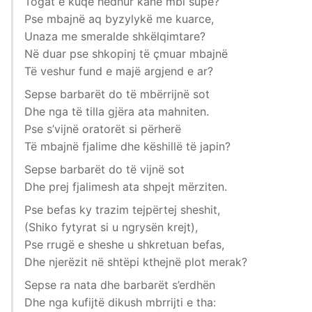
Togat e kuqe hedhur kanë mbi supe?
Pse mbajnë aq byzylykë me kuarce,
Unaza me smeralde shkëlqimtare?
Në duar pse shkopinj të çmuar mbajnë
Të veshur fund e majë argjend e ar?
Sepse barbarët do të mbërrijnë sot
Dhe nga të tilla gjëra ata mahniten.
Pse s’vijnë oratorët si përherë
Të mbajnë fjalime dhe këshillë të japin?
Sepse barbarët do të vijnë sot
Dhe prej fjalimesh ata shpejt mërziten.
Pse befas ky trazim tejpërtej sheshit,
(Shiko fytyrat si u ngrysën krejt),
Pse rrugë e sheshe u shkretuan befas,
Dhe njerëzit në shtëpi kthejnë plot merak?
Sepse ra nata dhe barbarët s’erdhën
Dhe nga kufijtë dikush mbrrijti e tha: