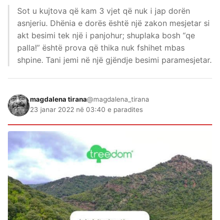
Sot u kujtova që kam 3 vjet që nuk i jap dorën
asnjeriu. Dhënia e dorës është një zakon mesjetar si
akt besimi tek një i panjohur; shuplaka bosh “qe
palla!” është prova që thika nuk fshihet mbas
shpine. Tani jemi në një gjëndje besimi paramesjetar.
magdalena tirana
@magdalena_tirana
23 janar 2022 në 03:40 e paradites