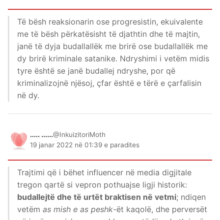
Të bësh reaksionarin ose progresistin, ekuivalente
me të bësh përkatësisht të djathtin dhe të majtin,
janë të dyja budallallëk me brirë ose budallallëk me
dy brirë kriminale satanike. Ndryshimi i vetëm midis
tyre është se janë budallej ndryshe, por që
kriminalizojnë njësoj, çfar është e tërë e çarfalisin
në dy.
..... ......
@InkuizitoriMoth
19 janar 2022 në 01:39 e paradites
Trajtimi që i bëhet influencer në media digjitale
tregon qartë si vepron pothuajse ligji historik:
budallejtë dhe të urtët braktisen në vetmi
; ndiqen
vetëm
as mish e as peshk
-ët kaqolë, dhe perversët