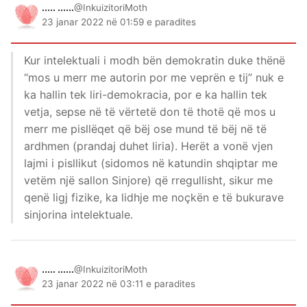
..... ......
@InkuizitoriMoth
23 janar 2022 në 01:59 e paradites
Kur intelektuali i modh bën demokratin duke thënë
“mos u merr me autorin por me veprën e tij” nuk e
ka hallin tek liri-demokracia, por e ka hallin tek
vetja, sepse në të vërtetë don të thotë që mos u
merr me pisllëqet që bëj ose mund të bëj në të
ardhmen (prandaj duhet liria). Herët a vonë vjen
lajmi i pisllikut (sidomos në katundin shqiptar me
vetëm një sallon Sinjore) që rregullisht, sikur me
qenë ligj fizike, ka lidhje me noçkën e të bukurave
sinjorina intelektuale.
..... ......
@InkuizitoriMoth
23 janar 2022 në 03:11 e paradites