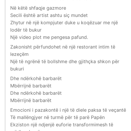
Në këtë shfaqje gazmore
Secili është artist ashtu siç mundet
Zhytur në një kompjuter duke u koqëzuar me një
lodër të bukur
Një video plot me pengesa pafund.
Zakonisht përfundohet në një restorant intim të
lezeçëm
Një të ngrënë të bollshme dhe gjithçka shkon për
bukuri
Dhe ndërkohë barbarët
Mbërrijnë barbarët
Dhe ndërkohë barbarët
Mbërrijnë barbarët
Emocioni i pazakontë i një të diele paksa të veçantë
Të mallëngjyer në turmë për të parë Papën
Ekziston një ndjenjë euforie transformimesh të