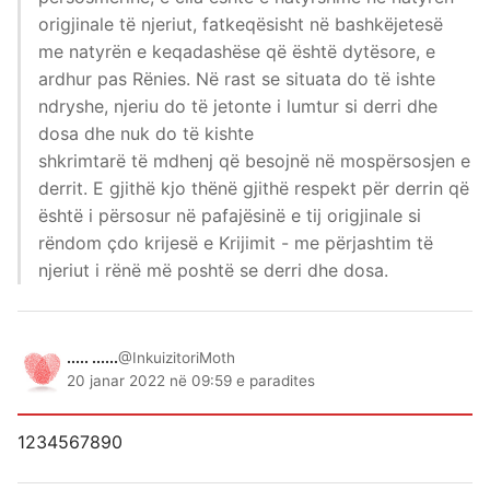
origjinale të njeriut, fatkeqësisht në bashkëjetesë
me natyrën e keqadashëse që është dytësore, e
ardhur pas Rënies. Në rast se situata do të ishte
ndryshe, njeriu do të jetonte i lumtur si derri dhe
dosa dhe nuk do të kishte
shkrimtarë të mdhenj që besojnë në mospërsosjen e
derrit. E gjithë kjo thënë gjithë respekt për derrin që
është i përsosur në pafajësinë e tij origjinale si
rëndom çdo krijesë e Krijimit - me përjashtim të
njeriut i rënë më poshtë se derri dhe dosa.
..... ......
@InkuizitoriMoth
20 janar 2022 në 09:59 e paradites
1234567890