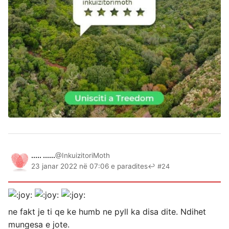
..... ......
@InkuizitoriMoth
23 janar 2022 në 07:06 e paradites
↩ #24
ne fakt je ti qe ke humb ne pyll ka disa dite. Ndihet
mungesa e jote.