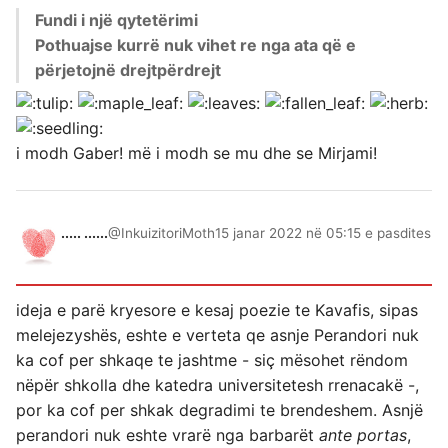
Fundi i një qytetërimi
Pothuajse kurrë nuk vihet re nga ata që e
përjetojnë drejtpërdrejt
i modh Gaber! më i modh se mu dhe se Mirjami!
..... ......
@InkuizitoriMoth
15 janar 2022 në 05:15 e pasdites
ideja e parë kryesore e kesaj poezie te Kavafis, sipas
melejezyshës, eshte e verteta qe asnje Perandori nuk
ka cof per shkaqe te jashtme - siç mësohet rëndom
nëpër shkolla dhe katedra universitetesh rrenacakë -,
por ka cof per shkak degradimi te brendeshem. Asnjë
perandori nuk eshte vrarë nga barbarët
ante portas
,