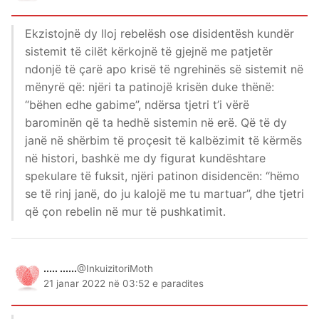
Ekzistojnë dy lloj rebelësh ose disidentësh kundër
sistemit të cilët kërkojnë të gjejnë me patjetër
ndonjë të çarë apo krisë të ngrehinës së sistemit në
mënyrë që: njëri ta patinojë krisën duke thënë:
“bëhen edhe gabime”, ndërsa tjetri t’i vërë
barominën që ta hedhë sistemin në erë. Që të dy
janë në shërbim të proçesit të kalbëzimit të kërmës
në histori, bashkë me dy figurat kundështare
spekulare të fuksit, njëri patinon disidencën: “hëmo
se të rinj janë, do ju kalojë me tu martuar”, dhe tjetri
që çon rebelin në mur të pushkatimit.
..... ......
@InkuizitoriMoth
21 janar 2022 në 03:52 e paradites