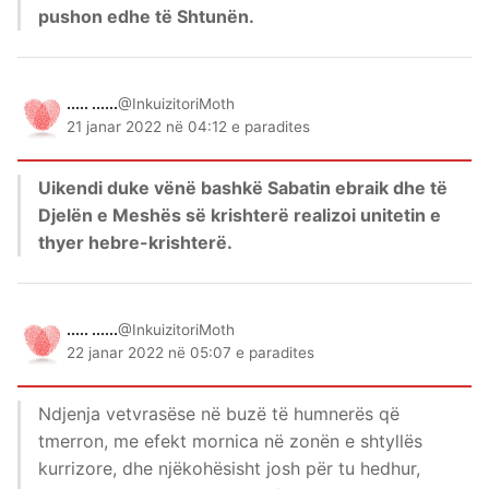
pushon edhe të Shtunën.
..... ......
@InkuizitoriMoth
21 janar 2022 në 04:12 e paradites
Uikendi duke vënë bashkë Sabatin ebraik dhe të
Djelën e Meshës së krishterë realizoi unitetin e
thyer hebre-krishterë.
..... ......
@InkuizitoriMoth
22 janar 2022 në 05:07 e paradites
Ndjenja vetvrasëse në buzë të humnerës që
tmerron, me efekt mornica në zonën e shtyllës
kurrizore, dhe njëkohësisht josh për tu hedhur,