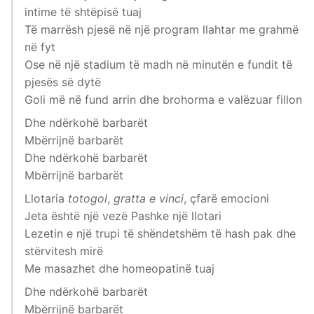
intime të shtëpisë tuaj
Të marrësh pjesë në një program llahtar me grahmë
në fyt
Ose në një stadium të madh në minutën e fundit të
pjesës së dytë
Goli më në fund arrin dhe brohorma e valëzuar fillon
Dhe ndërkohë barbarët
Mbërrijnë barbarët
Dhe ndërkohë barbarët
Mbërrijnë barbarët
Llotaria
totogol
,
gratta e vinci
, çfarë emocioni
Jeta është një vezë Pashke një llotari
Lezetin e një trupi të shëndetshëm të hash pak dhe
stërvitesh mirë
Me masazhet dhe homeopatinë tuaj
Dhe ndërkohë barbarët
Mbërrijnë barbarët