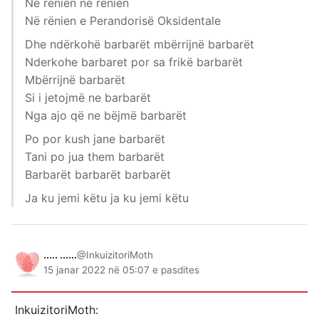
Në rënien në rënien
Në rënien e Perandorisë Oksidentale
Dhe ndërkohë barbarët mbërrijnë barbarët
Nderkohe barbaret por sa frikë barbarët
Mbërrijnë barbarët
Si i jetojmë ne barbarët
Nga ajo që ne bëjmë barbarët
Po por kush jane barbarët
Tani po jua them barbarët
Barbarët barbarët barbarët
Ja ku jemi këtu ja ku jemi këtu
..... ......
@InkuizitoriMoth
15 janar 2022 në 05:07 e pasdites
InkuizitoriMoth: