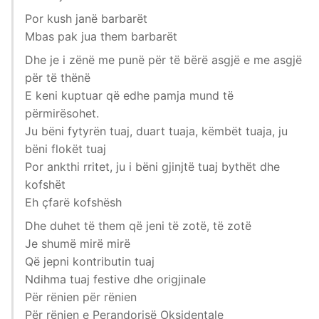
Por kush janë barbarët
Mbas pak jua them barbarët
Dhe je i zënë me punë për të bërë asgjë e me asgjë
për të thënë
E keni kuptuar që edhe pamja mund të
përmirësohet.
Ju bëni fytyrën tuaj, duart tuaja, këmbët tuaja, ju
bëni flokët tuaj
Por ankthi rritet, ju i bëni gjinjtë tuaj bythët dhe
kofshët
Eh çfarë kofshësh
Dhe duhet të them që jeni të zotë, të zotë
Je shumë mirë mirë
Që jepni kontributin tuaj
Ndihma tuaj festive dhe origjinale
Për rënien për rënien
Për rënien e Perandorisë Oksidentale