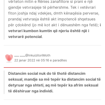
vërteton mitin e Rënies zanafillore si prani e një
gjendje vetvrasjeje të përhershme. Tek i vetëvrari
fiton joshja ndaj vdekjes, dmth kënaqësia perverse,
prandaj vetvrasja është akt impotencë shqetsues
për çdokënd (jo më kot akt i dënueshëm nga fetë);
i
vetvrari kumbon kumtin që njeriu është një i
vetvrarë potencial
.
..... ......
@InkuizitoriMoth
22 janar 2022 në 05:16 e paradites
Distancim social nuk do të thotë distancim
seksual, mandje sa më tepër ka distancim social të
detyruar nga shteti, aq më tepër ka afrim seksual
të dëshiruar nga individi.