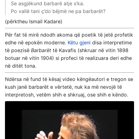
Se asgjëkund barbarë atje s’ka.
Po vallë tani ç’do bëjmë ne pa barbarët?
(përktheu Ismail Kadare)
Për fat të mirë ndodh akoma që poetik të jetë profetik
edhe në epokën moderne.
Këtu gjeni
disa interpretime
të poezisë
Barbarët
të Kavafis (shkruar në vitin 1898
botuar në vitin 1904) si profeci të realizuara deri edhe
në ditët tona.
Ndërsa në fund të kësaj video këngëautori e tregon se
kush janë barbarët e vërtetë, nuk ka më nevojë të
interpretosh, vetëm shih e shkruaj, ose shih e këndo.