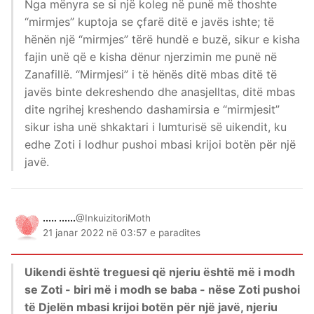
Nga mënyra se si një koleg në punë më thoshte
“mirmjes” kuptoja se çfarë ditë e javës ishte; të
hënën një “mirmjes” tërë hundë e buzë, sikur e kisha
fajin unë që e kisha dënur njerzimin me punë në
Zanafillë. “Mirmjesi” i të hënës ditë mbas ditë të
javës binte dekreshendo dhe anasjelltas, ditë mbas
dite ngrihej kreshendo dashamirsia e “mirmjesit”
sikur isha unë shkaktari i lumturisë së uikendit, ku
edhe Zoti i lodhur pushoi mbasi krijoi botën për një
javë.
..... ......
@InkuizitoriMoth
21 janar 2022 në 03:57 e paradites
Uikendi është treguesi që njeriu është më i modh
se Zoti - biri më i modh se baba - nëse Zoti pushoi
të Djelën mbasi krijoi botën për një javë, njeriu