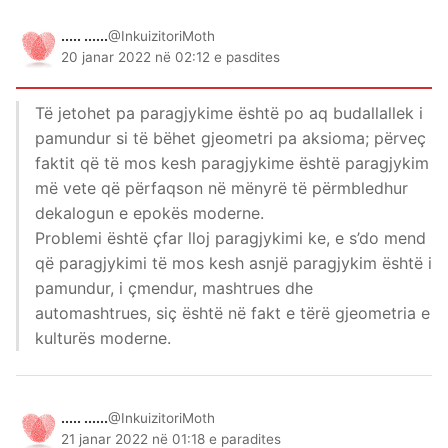
..... ......
@InkuizitoriMoth
20 janar 2022 në 02:12 e pasdites
Të jetohet pa paragjykime është po aq budallallek i
pamundur si të bëhet gjeometri pa aksioma; përveç
faktit që të mos kesh paragjykime është paragjykim
më vete që përfaqson në mënyrë të përmbledhur
dekalogun e epokës moderne.
Problemi është çfar lloj paragjykimi ke, e s’do mend
që paragjykimi të mos kesh asnjë paragjykim është i
pamundur, i çmendur, mashtrues dhe
automashtrues, siç është në fakt e tërë gjeometria e
kulturës moderne.
..... ......
@InkuizitoriMoth
21 janar 2022 në 01:18 e paradites