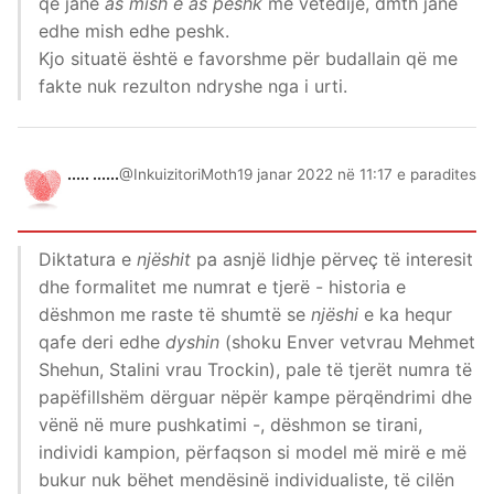
që janë
as mish e as peshk
me vetëdije, dmth janë
edhe mish edhe peshk.
Kjo situatë është e favorshme për budallain që me
fakte nuk rezulton ndryshe nga i urti.
..... ......
@InkuizitoriMoth
19 janar 2022 në 11:17 e paradites
Diktatura e
njëshit
pa asnjë lidhje përveç të interesit
dhe formalitet me numrat e tjerë - historia e
dëshmon me raste të shumtë se
njëshi
e ka hequr
qafe deri edhe
dyshin
(shoku Enver vetvrau Mehmet
Shehun, Stalini vrau Trockin), pale të tjerët numra të
papëfillshëm dërguar nëpër kampe përqëndrimi dhe
vënë në mure pushkatimi -, dëshmon se tirani,
individi kampion, përfaqson si model më mirë e më
bukur nuk bëhet mendësinë individualiste, të cilën