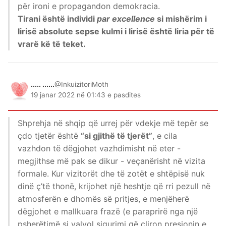
për ironi e propagandon demokracia.
Tirani është individi
par excellence
si mishërim i
lirisë absolute sepse kulmi i lirisë është liria për të
vrarë kë të teket.
..... ......
@InkuizitoriMoth
19 janar 2022 në 01:43 e pasdites
Shprehja në shqip që urrej për vdekje më tepër se
çdo tjetër është
“si gjithë të tjerët”
, e cila
vazhdon të dëgjohet vazhdimisht në eter -
megjithse më pak se dikur - veçanërisht në vizita
formale. Kur vizitorët dhe të zotët e shtëpisë nuk
dinë ç’të thonë, krijohet një heshtje që rri pezull në
atmosferën e dhomës së pritjes, e menjëherë
dëgjohet e mallkuara frazë (e paraprirë nga një
psherëtimë si valvol sigurimi që çliron presionin e