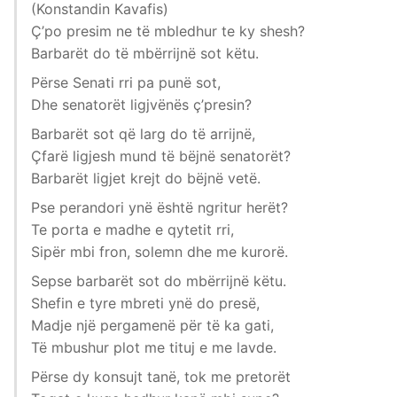
(Konstandin Kavafis)
Ç’po presim ne të mbledhur te ky shesh?
Barbarët do të mbërrijnë sot këtu.
Përse Senati rri pa punë sot,
Dhe senatorët ligjvënës ç’presin?
Barbarët sot që larg do të arrijnë,
Çfarë ligjesh mund të bëjnë senatorët?
Barbarët ligjet krejt do bëjnë vetë.
Pse perandori ynë është ngritur herët?
Te porta e madhe e qytetit rri,
Sipër mbi fron, solemn dhe me kurorë.
Sepse barbarët sot do mbërrijnë këtu.
Shefin e tyre mbreti ynë do presë,
Madje një pergamenë për të ka gati,
Të mbushur plot me tituj e me lavde.
Përse dy konsujt tanë, tok me pretorët