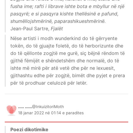
fusha ime; rafti i librave ishte bota e mbyllur në një
pasqyrë; e si pasqyra kishte thellësinë e pafund,
shumëllojshmërinë, paparashikueshmërinë.
Jean-Paul Sartre,
Fjalët
Nëse artisti i modh wunderkind do të gërryente
tokën, do të gjuajte foletë, do të herborizunte dhe
do të qëllonte zogjtë me gurë, siç bëjnë rëndom të
gjithë fëmijët e shëndetshëm dhe normalë, do të
ishte më mirë për atë vetë dhe për ne lexuesit,
gjithashtu edhe për zogjtë, bimët dhe pyjet e prera
për të prodhuar celulozë për letër.
..... ......
@InkuizitoriMoth
18 janar 2022 në 01:14 e paradites
Poezi dikotimike