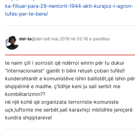
ka-filluar-para-29-nentorit-1944-akti-kurajoz-i-agron-
tufes-per-te-bere/
del-ta
@del-ta
6 maj 2019 në 02:16 e pasdites
te naim çili i sorrosit që ndërroi emrin për tu dukur
‘‘internacionalist’’ gjetët ti bëni retush çoban tufës!!
kundershtarët e komunistëve ishin ballistët,që ishin për
shqipërinë e madhe. ç’lidhje keni ju sali serbit me
kombëtarizmin??
në një kohë që organizata terrorriste-komuniste
uçk,luftonte me serbët,sali karaxhiçi mblidhte jeniçerë
kundra shqiptareve!