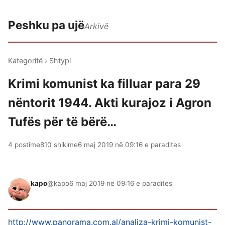
Peshku pa ujë
Arkivë
Kategoritë
›
Shtypi
Krimi komunist ka filluar para 29
nëntorit 1944. Akti kurajoz i Agron
Tufës për të bërë…
4 postime
810 shikime
6 maj 2019 në 09:16 e paradites
kapo
@kapo
6 maj 2019 në 09:16 e paradites
http://www.panorama.com.al/analiza-krimi-komunist-