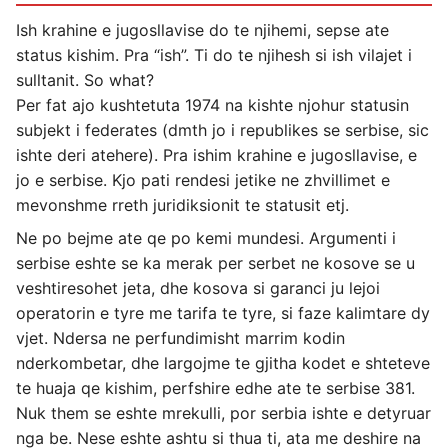
Ish krahine e jugosllavise do te njihemi, sepse ate
status kishim. Pra “ish”. Ti do te njihesh si ish vilajet i
sulltanit. So what?
Per fat ajo kushtetuta 1974 na kishte njohur statusin
subjekt i federates (dmth jo i republikes se serbise, sic
ishte deri atehere). Pra ishim krahine e jugosllavise, e
jo e serbise. Kjo pati rendesi jetike ne zhvillimet e
mevonshme rreth juridiksionit te statusit etj.
Ne po bejme ate qe po kemi mundesi. Argumenti i
serbise eshte se ka merak per serbet ne kosove se u
veshtiresohet jeta, dhe kosova si garanci ju lejoi
operatorin e tyre me tarifa te tyre, si faze kalimtare dy
vjet. Ndersa ne perfundimisht marrim kodin
nderkombetar, dhe largojme te gjitha kodet e shteteve
te huaja qe kishim, perfshire edhe ate te serbise 381.
Nuk them se eshte mrekulli, por serbia ishte e detyruar
nga be. Nese eshte ashtu si thua ti, ata me deshire na