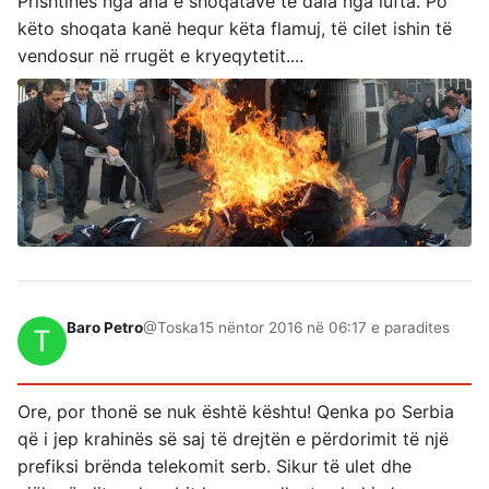
Prishtinës nga ana e shoqatave të dala nga lufta. Po
këto shoqata kanë hequr këta flamuj, të cilet ishin të
vendosur në rrugët e kryeqytetit....
Baro Petro
@Toska
15 nëntor 2016 në 06:17 e paradites
Ore, por thonë se nuk është kështu! Qenka po Serbia
që i jep krahinës së saj të drejtën e përdorimit të një
prefiksi brënda telekomit serb. Sikur të ulet dhe