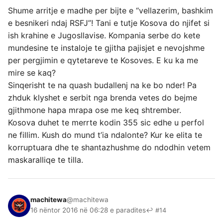
Shume arritje e madhe per bijte e “vellazerim, bashkim
e besnikeri ndaj RSFJ”! Tani e tutje Kosova do njifet si
ish krahine e Jugosllavise. Kompania serbe do kete
mundesine te instaloje te gjitha pajisjet e nevojshme
per pergjimin e qytetareve te Kosoves. E ku ka me
mire se kaq?
Sinqerisht te na quash budallenj na ke bo nder! Pa
zhduk klyshet e serbit nga brenda vetes do bejme
gjithmone hapa mrapa ose me keq shtrember.
Kosova duhet te merrte kodin 355 sic edhe u perfol
ne fillim. Kush do mund t’ia ndalonte? Kur ke elita te
korruptuara dhe te shantazhushme do ndodhin vetem
maskaralliqe te tilla.
machitewa
@machitewa
16 nëntor 2016 në 06:28 e paradites
↩ #14