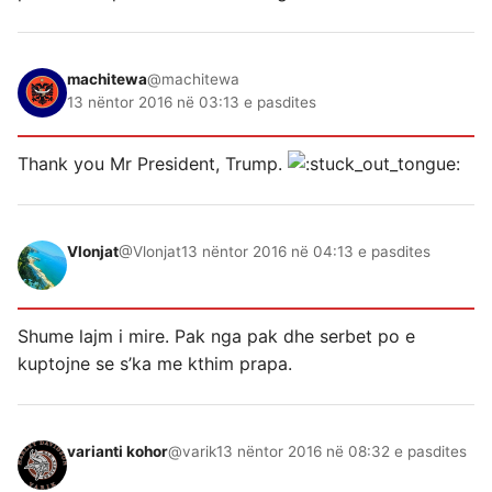
machitewa
@machitewa
13 nëntor 2016 në 03:13 e pasdites
Thank you Mr President, Trump.
Vlonjat
@Vlonjat
13 nëntor 2016 në 04:13 e pasdites
Shume lajm i mire. Pak nga pak dhe serbet po e
kuptojne se s’ka me kthim prapa.
varianti kohor
@varik
13 nëntor 2016 në 08:32 e pasdites