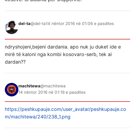
del-ta
@del-ta
14 nëntor 2016 në 01:06 e pasdites
ndryshojeni,bejeni dardania. apo nuk ju duket ide e
mirë të kaloni nga kombi kosovaro-serb, tek ai
dardan??
machitewa
@machitewa
14 nëntor 2016 në 01:19 e pasdites
https://peshkupauje.com/user_avatar/peshkupauje.co
m/machitewa/240/238_1.png