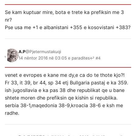
Se kam kuptuar mire, bota e trete ka prefiksin me 3
nr?
Pse usa me +1 e albanistani +355 e kosovistani +383?
A.P
@Pjetermustakuqi
14 nëntor 2016 në 03:05 e paradites
↩ #4
venet e evropes e kane me dy,e ca do te thote kjo?!
Fr 33, it 39, br 44, sp 34 etj Bullgaria pastaj e ka 359.
ish jugosllavia e ka pas 38 dhe republikat qe u bane
shtete moren dhe prefiksin qe kishin si republika.
serbia 38-1,maqedonia 38-9,kroacia 38-6 e ksh me
radhe.