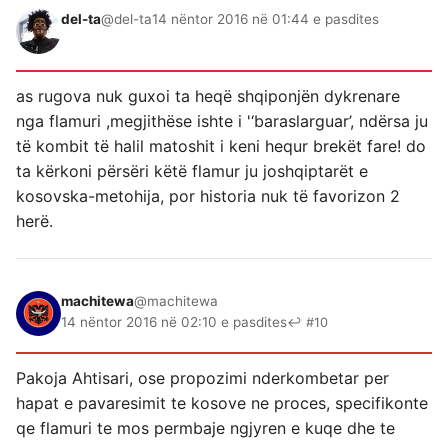
del-ta
@del-ta
14 nëntor 2016 në 01:44 e pasdites
as rugova nuk guxoi ta heqë shqiponjën dykrenare
nga flamuri ,megjithëse ishte i '‘baraslarguar’, ndërsa ju
të kombit të halil matoshit i keni hequr brekët fare! do
ta kërkoni përsëri këtë flamur ju joshqiptarët e
kosovska-metohija, por historia nuk të favorizon 2
herë.
machitewa
@machitewa
14 nëntor 2016 në 02:10 e pasdites
↩ #10
Pakoja Ahtisari, ose propozimi nderkombetar per
hapat e pavaresimit te kosove ne proces, specifikonte
qe flamuri te mos permbaje ngjyren e kuqe dhe te