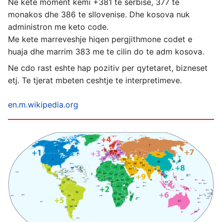
Ne kete moment kemi +381 te serbise, 377 te
monakos dhe 386 te sllovenise. Dhe kosova nuk
administron me keto code.
Me kete marreveshje hiqen pergjithmone codet e
huaja dhe marrim 383 me te cilin do te adm kosova.
Ne cdo rast eshte hap pozitiv per qytetaret, bizneset
etj. Te tjerat mbeten ceshtje te interpretimeve.
en.m.wikipedia.org