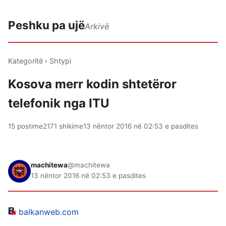
Peshku pa ujë
Arkivë
Kategoritë
›
Shtypi
Kosova merr kodin shtetëror
telefonik nga ITU
15 postime
2171 shikime
13 nëntor 2016 në 02:53 e pasdites
machitewa
@machitewa
13 nëntor 2016 në 02:53 e pasdites
balkanweb.com