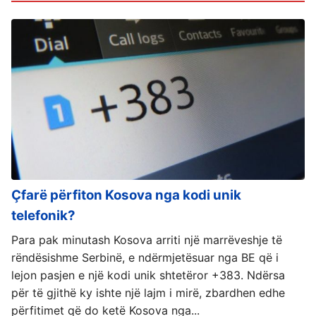
Çfarë përfiton Kosova nga kodi unik
telefonik?
Para pak minutash Kosova arriti një marrëveshje të
rëndësishme Serbinë, e ndërmjetësuar nga BE që i
lejon pasjen e një kodi unik shtetëror +383. Ndërsa
për të gjithë ky ishte një lajm i mirë, zbardhen edhe
përfitimet që do ketë Kosova nga...