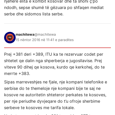
njëherë elita e kombit kosovar dhe ta shohi ç’po
ndodh, sepse shumë të gëzuara po shfaqen mediat
serbe dhe sidomos lista serbe.
machitewa
@machitewa
15 nëntor 2016 në 11:41 e paradites
Prej +381 deri +389, ITU ka te rezervuar codet per
shtetet qe dalin nga shperberja e jugosllavise. Prej
viteve 90 dihej qe kosova, kurdo qe kerkohej, do te
merrte +383.
Sipas marreveshjes ne fjale, nje kompani telefonike e
serbise do te themeloje nje kompani bije te saj ne
kosove ne autoritetin shteteror perkates te kosoves,
per nje periudhe dyvjeqare do t’u ofroje sherbime
serbeve te kosoves me tarifa lokale.