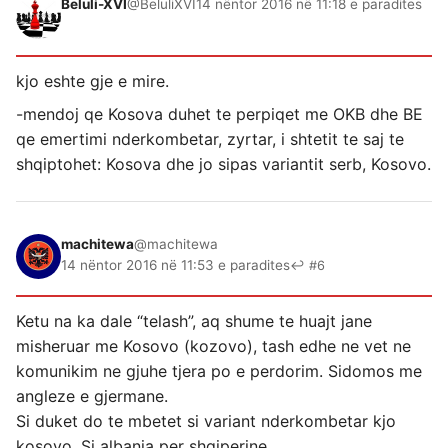
Beluli-XVI
@BeluliXVI
14 nëntor 2016 në 11:18 e paradites
kjo eshte gje e mire.
-mendoj qe Kosova duhet te perpiqet me OKB dhe BE
qe emertimi nderkombetar, zyrtar, i shtetit te saj te
shqiptohet: Kosova dhe jo sipas variantit serb, Kosovo.
machitewa
@machitewa
14 nëntor 2016 në 11:53 e paradites
↩ #6
Ketu na ka dale “telash”, aq shume te huajt jane
misheruar me Kosovo (kozovo), tash edhe ne vet ne
komunikim ne gjuhe tjera po e perdorim. Sidomos me
angleze e gjermane.
Si duket do te mbetet si variant nderkombetar kjo
kosovo. Si albania per shqiperine.