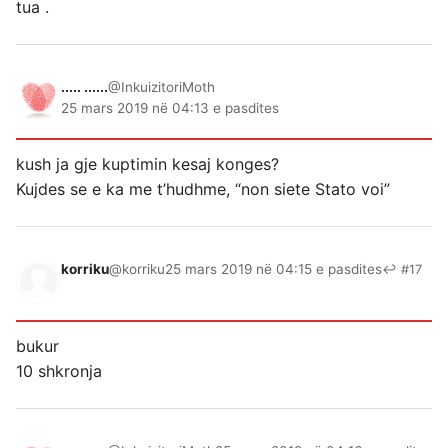
tua .
..... ......
@InkuizitoriMoth
25 mars 2019 në 04:13 e pasdites
kush ja gje kuptimin kesaj konges?
Kujdes se e ka me t’hudhme, “non siete Stato voi”
korriku
@korriku
25 mars 2019 në 04:15 e pasdites
↩ #17
bukur
10 shkronja