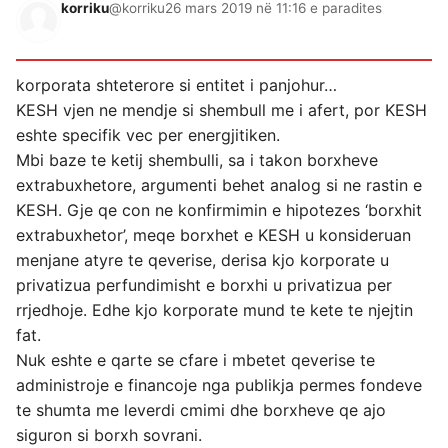
korriku
@korriku
26 mars 2019 në 11:16 e paradites
korporata shteterore si entitet i panjohur…
KESH vjen ne mendje si shembull me i afert, por KESH
eshte specifik vec per energjitiken.
Mbi baze te ketij shembulli, sa i takon borxheve
extrabuxhetore, argumenti behet analog si ne rastin e
KESH. Gje qe con ne konfirmimin e hipotezes ‘borxhit
extrabuxhetor’, meqe borxhet e KESH u konsideruan
menjane atyre te qeverise, derisa kjo korporate u
privatizua perfundimisht e borxhi u privatizua per
rrjedhoje. Edhe kjo korporate mund te kete te njejtin
fat.
Nuk eshte e qarte se cfare i mbetet qeverise te
administroje e financoje nga publikja permes fondeve
te shumta me leverdi cmimi dhe borxheve qe ajo
siguron si borxh sovrani.