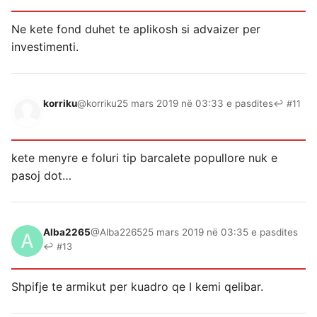
Ne kete fond duhet te aplikosh si advaizer per
investimenti.
korriku
@korriku
25 mars 2019 në 03:33 e pasdites
↩ #11
kete menyre e foluri tip barcalete popullore nuk e
pasoj dot…
Alba2265
@Alba2265
25 mars 2019 në 03:35 e pasdites
↩ #13
Shpifje te armikut per kuadro qe I kemi qelibar.