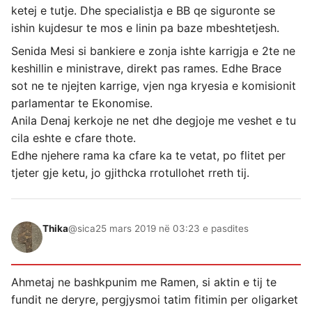
ketej e tutje. Dhe specialistja e BB qe siguronte se
ishin kujdesur te mos e linin pa baze mbeshtetjesh.
Senida Mesi si bankiere e zonja ishte karrigja e 2te ne
keshillin e ministrave, direkt pas rames. Edhe Brace
sot ne te njejten karrige, vjen nga kryesia e komisionit
parlamentar te Ekonomise.
Anila Denaj kerkoje ne net dhe degjoje me veshet e tu
cila eshte e cfare thote.
Edhe njehere rama ka cfare ka te vetat, po flitet per
tjeter gje ketu, jo gjithcka rrotullohet rreth tij.
Thika
@sica
25 mars 2019 në 03:23 e pasdites
Ahmetaj ne bashkpunim me Ramen, si aktin e tij te
fundit ne deryre, pergjysmoi tatim fitimin per oligarket