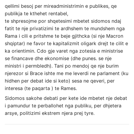
qellimi besoj per mireadministrimin e publikes, qe
publikja te kthehet rentabel,
te shpresojme por shqetesimi mbetet sidomos ndaj
fatit te nje privatizimi te ardhshem te mundshem nga
Rama i cili e pritshme te beje gjithcka (si nje Macron
shqiptar) ne favor te kapitalizmit oligark drejt te cilit e
ka orientimin. Cdo gje varet nga zotesia e ministrise
se financave dhe ekonomise (dhe punes. se nje
ministri i permbledh). Tani po mendoj qe nje burim
njerezor si Brace ishte me me leverdi ne parlament (ku
hidhen per debat ide si keto) sesa ne qeveri, per
interesa (te paqarta ) te Rames.
Sidomos sakohe debati per kete ide mbetet nje debat
i pamundur te perballohet nga publiku, per dhjetera
arsye, politizimi ekstrem njera prej tyre.