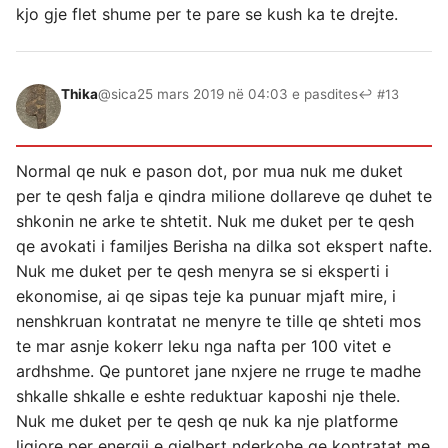
kjo gje flet shume per te pare se kush ka te drejte.
Thika
@sica
25 mars 2019 në 04:03 e pasdites
↩ #13
Normal qe nuk e pason dot, por mua nuk me duket
per te qesh falja e qindra milione dollareve qe duhet te
shkonin ne arke te shtetit. Nuk me duket per te qesh
qe avokati i familjes Berisha na dilka sot ekspert nafte.
Nuk me duket per te qesh menyra se si eksperti i
ekonomise, ai qe sipas teje ka punuar mjaft mire, i
nenshkruan kontratat ne menyre te tille qe shteti mos
te mar asnje kokerr leku nga nafta per 100 vitet e
ardhshme. Qe puntoret jane nxjere ne rruge te madhe
shkalle shkalle e eshte reduktuar kaposhi nje thele.
Nuk me duket per te qesh qe nuk ka nje platforme
ligjore per energji e gjelbert nderkohe qe kontratat me