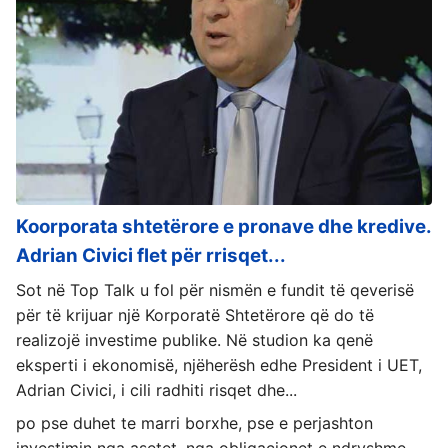
Koorporata shtetërore e pronave dhe kredive.
Adrian Civici flet për rrisqet...
Sot në Top Talk u fol për nismën e fundit të qeverisë
për të krijuar një Korporatë Shtetërore që do të
realizojë investime publike. Në studion ka qenë
eksperti i ekonomisë, njëherësh edhe President i UET,
Adrian Civici, i cili radhiti risqet dhe...
po pse duhet te marri borxhe, pse e perjashton