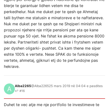
blerje te garantuar lidhen vetem me disa te
perkedhelur. Nuk me duket per te qesh qe Ahmetaj
talli bythen me statusin e minatoreve e te naftetareve.
Nuk me duket per te qesh qe ne Shqiperi ministri nuk
propozoi njehere nje rritje pensioni per ata qe kane
punuar nga 50 vjet. Ne fshat ke akoma pensione 8000
lekshe. Partneriteti shtet privat ishte i frytshem vetem
per dyshen oligarki- pushtet. Ca kam thene me siper
eshte 100% e vertete. Nese SPAK do te funksionoje
vertete, ahmetaj, gjiknuri etj do te perfundojne pas
hekrave.
Alba2265
@Alba2265
25 mars 2019 në 04:04 e pasdites
↩ #16
Duhet te vec atje me nje portfolio te investimeve te