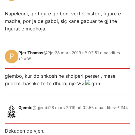
Napeleoni, qe figure qe boni vertet histori, figure e
madhe, por ja qe gaboi, siç kane gabuar te gjithe
figurat e medhoja.
Pjer Thomas
@Pjer
28 mars 2019 në 02:51 e pasdites
↩ #35
gjembo, kur do shkosh ne shqiperi perseri, mase
puqemi bashke te te dhuroj nje VQ
Gjembi
@gjembi
28 mars 2019 në 02:55 e pasdites
↩ #44
Dekaden qe vjen.