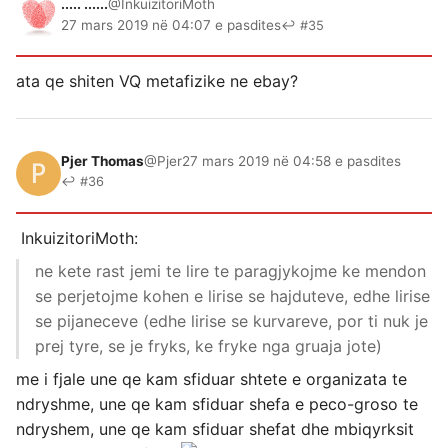
..... ......
@InkuizitoriMoth
27 mars 2019 në 04:07 e pasdites
↩ #35
ata qe shiten VQ metafizike ne ebay?
Pjer Thomas
@Pjer
27 mars 2019 në 04:58 e pasdites
↩ #36
InkuizitoriMoth:
ne kete rast jemi te lire te paragjykojme ke mendon
se perjetojme kohen e lirise se hajduteve, edhe lirise
se pijaneceve (edhe lirise se kurvareve, por ti nuk je
prej tyre, se je fryks, ke fryke nga gruaja jote)
me i fjale une qe kam sfiduar shtete e organizata te
ndryshme, une qe kam sfiduar shefa e peco-groso te
ndryshem, une qe kam sfiduar shefat dhe mbiqyrksit