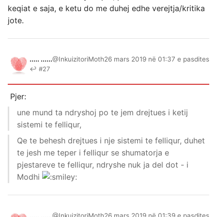
keqiat e saja, e ketu do me duhej edhe verejtja/kritika
jote.
..... ......
@InkuizitoriMoth
26 mars 2019 në 01:37 e pasdites
↩ #27
Pjer:
une mund ta ndryshoj po te jem drejtues i ketij
sistemi te felliqur,
Qe te behesh drejtues i nje sistemi te felliqur, duhet
te jesh me teper i felliqur se shumatorja e
pjestareve te felliqur, ndryshe nuk ja del dot - i
Modhi
..... ......
@InkuizitoriMoth
26 mars 2019 në 01:39 e pasdites