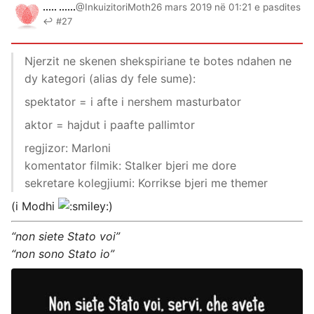
..... ......
@InkuizitoriMoth
26 mars 2019 në 01:21 e pasdites
↩ #27
Njerzit ne skenen shekspiriane te botes ndahen ne
dy kategori (alias dy fele sume):
spektator = i afte i nershem masturbator
aktor = hajdut i paafte pallimtor
regjizor: Marloni
komentator filmik: Stalker bjeri me dore
sekretare kolegjiumi: Korrikse bjeri me themer
(i Modhi
)
“non siete Stato voi”
“non sono Stato io”