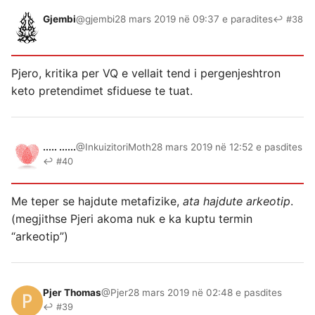
Gjembi
@gjembi
28 mars 2019 në 09:37 e paradites
↩ #38
Pjero, kritika per VQ e vellait tend i pergenjeshtron
keto pretendimet sfiduese te tuat.
..... ......
@InkuizitoriMoth
28 mars 2019 në 12:52 e pasdites
↩ #40
Me teper se hajdute metafizike,
ata hajdute arkeotip
.
(megjithse Pjeri akoma nuk e ka kuptu termin
“arkeotip”)
Pjer Thomas
@Pjer
28 mars 2019 në 02:48 e pasdites
↩ #39