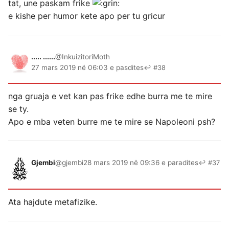
tat, une paskam frike
e kishe per humor kete apo per tu gricur
..... ......
@InkuizitoriMoth
27 mars 2019 në 06:03 e pasdites
↩ #38
nga gruaja e vet kan pas frike edhe burra me te mire
se ty.
Apo e mba veten burre me te mire se Napoleoni psh?
Gjembi
@gjembi
28 mars 2019 në 09:36 e paradites
↩ #37
Ata hajdute metafizike.