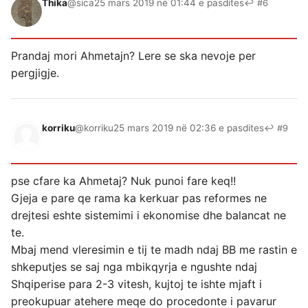
Thika
@sica
25 mars 2019 në 01:44 e pasdites
↩ #6
Prandaj mori Ahmetajn? Lere se ska nevoje per
pergjigje.
korriku
@korriku
25 mars 2019 në 02:36 e pasdites
↩ #9
pse cfare ka Ahmetaj? Nuk punoi fare keq!!
Gjeja e pare qe rama ka kerkuar pas reformes ne
drejtesi eshte sistemimi i ekonomise dhe balancat ne
te.
Mbaj mend vleresimin e tij te madh ndaj BB me rastin e
shkeputjes se saj nga mbikqyrja e ngushte ndaj
Shqiperise para 2-3 vitesh, kujtoj te ishte mjaft i
preokupuar atehere meqe do procedonte i pavarur