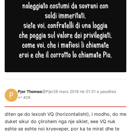
Pjer Thomas
@Pjer
26 mars 2019 në 01:31 e pasdites
↩ #28
diten qe do lexosh VQ (horizontalisht), i modho, do me
duket sikur do çlirohem nga nje siklet, eee VQ nuk
eshte se eshte noi kryeveper, por ka te mirat dhe te