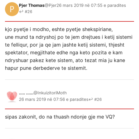
Pjer Thomas
@Pjer
26 mars 2019 në 07:55 e paradites
↩ #26
kjo pyetje i modho, eshte pyetje shekspiriane,
une mund ta ndryshoj po te jem drejtues i ketij sistemi
te felliqur, por ja qe jam jashte ketij sistemi, thjesht
spektator, megjithate edhe nga keto pozita e kam
ndryshuar pakez kete sistem, ato tezat mia ju kane
hapur pune derbederve te sistemit.
..... ......
@InkuizitoriMoth
26 mars 2019 në 07:56 e paradites
↩ #26
sipas zakonit, do na thuash ndonje gje me VQ?