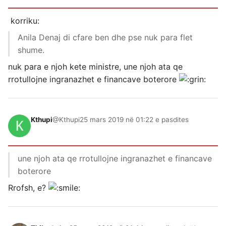
korriku:
Anila Denaj di cfare ben dhe pse nuk para flet
shume.
nuk para e njoh kete ministre, une njoh ata qe
rrotullojne ingranazhet e financave boterore
Kthupi
@Kthupi
25 mars 2019 në 01:22 e pasdites
une njoh ata qe rrotullojne ingranazhet e financave
boterore
Rrofsh, e?