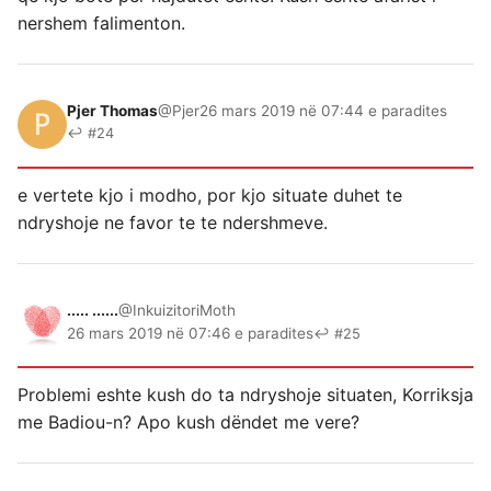
nershem falimenton.
Pjer Thomas
@Pjer
26 mars 2019 në 07:44 e paradites
↩ #24
e vertete kjo i modho, por kjo situate duhet te
ndryshoje ne favor te te ndershmeve.
..... ......
@InkuizitoriMoth
26 mars 2019 në 07:46 e paradites
↩ #25
Problemi eshte kush do ta ndryshoje situaten, Korriksja
me Badiou-n? Apo kush dëndet me vere?