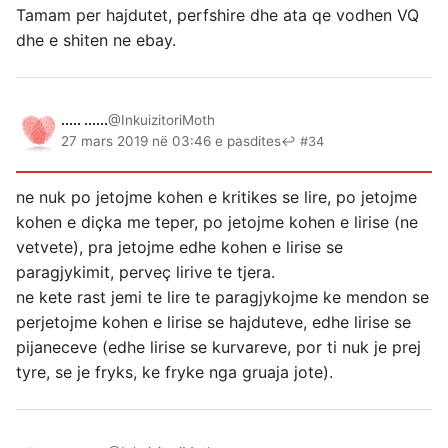
Tamam per hajdutet, perfshire dhe ata qe vodhen VQ
dhe e shiten ne ebay.
..... ......
@InkuizitoriMoth
27 mars 2019 në 03:46 e pasdites
↩ #34
ne nuk po jetojme kohen e kritikes se lire, po jetojme
kohen e diçka me teper, po jetojme kohen e lirise (ne
vetvete), pra jetojme edhe kohen e lirise se
paragjykimit, perveç lirive te tjera.
ne kete rast jemi te lire te paragjykojme ke mendon se
perjetojme kohen e lirise se hajduteve, edhe lirise se
pijaneceve (edhe lirise se kurvareve, por ti nuk je prej
tyre, se je fryks, ke fryke nga gruaja jote).