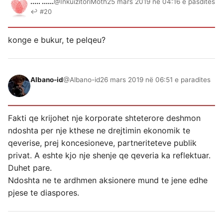
..... ......
@InkuizitoriMoth
25 mars 2019 në 04:16 e pasdites
↩ #20
konge e bukur, te pelqeu?
Albano-id
@Albano-id
26 mars 2019 në 06:51 e paradites
Fakti qe krijohet nje korporate shteterore deshmon
ndoshta per nje kthese ne drejtimin ekonomik te
qeverise, prej koncesioneve, partneriteteve publik
privat. A eshte kjo nje shenje qe qeveria ka reflektuar.
Duhet pare.
Ndoshta ne te ardhmen aksionere mund te jene edhe
pjese te diaspores.