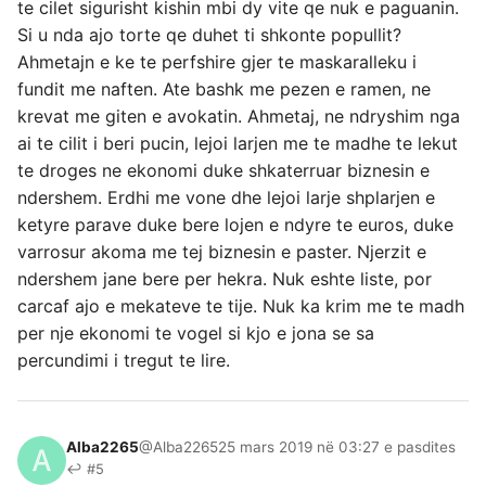
te cilet sigurisht kishin mbi dy vite qe nuk e paguanin.
Si u nda ajo torte qe duhet ti shkonte popullit?
Ahmetajn e ke te perfshire gjer te maskaralleku i
fundit me naften. Ate bashk me pezen e ramen, ne
krevat me giten e avokatin. Ahmetaj, ne ndryshim nga
ai te cilit i beri pucin, lejoi larjen me te madhe te lekut
te droges ne ekonomi duke shkaterruar biznesin e
ndershem. Erdhi me vone dhe lejoi larje shplarjen e
ketyre parave duke bere lojen e ndyre te euros, duke
varrosur akoma me tej biznesin e paster. Njerzit e
ndershem jane bere per hekra. Nuk eshte liste, por
carcaf ajo e mekateve te tije. Nuk ka krim me te madh
per nje ekonomi te vogel si kjo e jona se sa
percundimi i tregut te lire.
Alba2265
@Alba2265
25 mars 2019 në 03:27 e pasdites
↩ #5