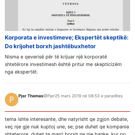
Korporata e investimeve; Ekspertët skeptikë:
Do krijohet borxh jashtëbuxhetor
Nisma e qeverisë për të krijuar një korporatë
shtetërore investimesh është pritur me skepticizëm
nga ekspertët.
Pjer Thomas
@Pjer
25 mars 2019 në 08:53 e paradites
tema ishte interesante, dhe natyrisht qe zgjon debate,
veç nje gje nuk kuptoj une, se; pse duhet qe kompania
shteterore, duhet te marri borxh ne nje banke, kur po