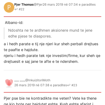
Pjer Thomas
@Pjer
26 mars 2019 në 07:34 e paradites
↩ #22
Albano-id:
Ndoshta ne te ardhmen aksionere mund te jene
edhe pjese te diaspores.
a i hedh parate e tij nje njeri kur sheh perball drejtues
te paafte e hajdute.
njeriu i hedh parate tek nje investim/firme, kur sheh qe
drejtuesit e saj jane te afte e te ndershem.
..... ......
@InkuizitoriMoth
26 mars 2019 në 07:38 e paradites
↩ #23
Pjer pse bie ne kontradikte me veten? Vete ke thene
qe kjo bote per hajdutet eshte. Kush eshte afarist i