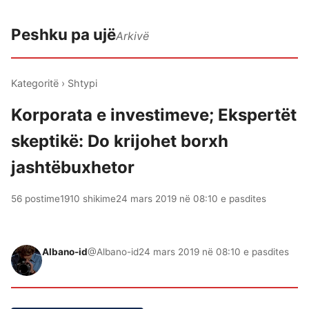
Peshku pa ujë
Arkivë
Kategoritë
›
Shtypi
Korporata e investimeve; Ekspertët
skeptikë: Do krijohet borxh
jashtëbuxhetor
56 postime
1910 shikime
24 mars 2019 në 08:10 e pasdites
Albano-id
@Albano-id
24 mars 2019 në 08:10 e pasdites