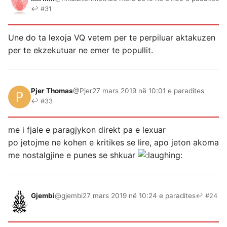
↩ #31
Une do ta lexoja VQ vetem per te perpiluar aktakuzen
per te ekzekutuar ne emer te popullit.
Pjer Thomas
@Pjer
27 mars 2019 në 10:01 e paradites
↩ #33
me i fjale e paragjykon direkt pa e lexuar
po jetojme ne kohen e kritikes se lire, apo jeton akoma
me nostalgjine e punes se shkuar
Gjembi
@gjembi
27 mars 2019 në 10:24 e paradites
↩ #24