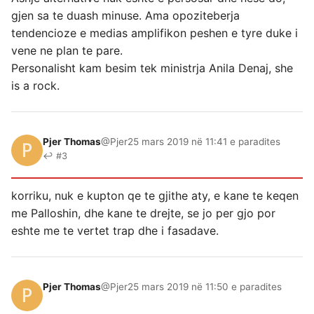
gjen sa te duash minuse. Ama opoziteberja
tendencioze e medias amplifikon peshen e tyre duke i
vene ne plan te pare.
Personalisht kam besim tek ministrja Anila Denaj, she
is a rock.
Pjer Thomas
@Pjer
25 mars 2019 në 11:41 e paradites
↩ #3
korriku, nuk e kupton qe te gjithe aty, e kane te keqen
me Palloshin, dhe kane te drejte, se jo per gjo por
eshte me te vertet trap dhe i fasadave.
Pjer Thomas
@Pjer
25 mars 2019 në 11:50 e paradites