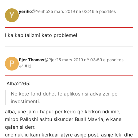
yeriho
@Yeriho
25 mars 2019 në 03:46 e pasdites
I ka kapitalizmi keto probleme!
Pjer Thomas
@Pjer
25 mars 2019 në 03:59 e pasdites
↩ #12
Alba2265:
Ne kete fond duhet te aplikosh si advaizer per
investimenti.
alba, une jam i hapur per kedo qe kerkon ndihme,
mirpo Palloshi ashtu sikunder Buall Mavria, e kane
qafen si derr.
une nuk iu kam kerkuar atyre asnje post, asnje lek, dhe