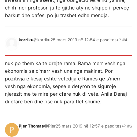
investimin nga asetet, nga obligacionet e ndryshme,
ehhh mer profesor, ju te gjithe aty ne shqiperi, perveç
barkut dhe qafes, po ju trashet edhe mendja.
korriku
@korriku
25 mars 2019 në 12:54 e pasdites
↩ #4
nuk po them ka te drejte rama. Rama merr vesh nga
ekonomia sa c’marr vesh une nga makinat. Por
pozitivja e kesaj eshte vetedija e Rames qe s’merr
vesh nga ekonomia, sepse e detyron te siguroje
njerezit me te mire per cfare nuk di vete. Anila Denaj
di cfare ben dhe pse nuk para flet shume.
Pjer Thomas
@Pjer
25 mars 2019 në 12:57 e pasdites
↩ #6