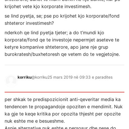
krijohet vete kjo korporate investimesh.
se lind pyetja, se; pse po krijohet kjo korporate/fond
shteteror investimesh?
nderkoh qe lind pyetja tjeter; a do t’mundi kjo
korporate/fond qe te investoje nepermjet aseteve te
ketyre kompanive shteterore, apo jane nje grup
burokratesh/buxhetoresh qe vetem do te vegjetojne.
korriku
@korriku
25 mars 2019 në 09:33 e paradites
per shkak te predispozicionit anti-qeveritar media ka
tendencen te propagandoje opoziten e mendimit. Nuk
ka gje te keqe kritika por opozita thjesht per opozite
nuk eshte me e besueshme.
Asnje alternative nuk eshte e persosur dhe nese do,