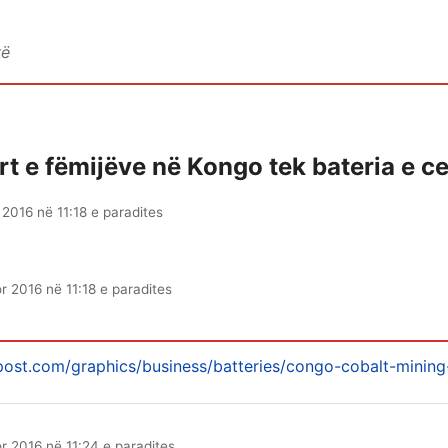
vë
rt e fëmijëve në Kongo tek bateria e ce
 2016 në 11:18 e paradites
or 2016 në 11:18 e paradites
ost.com/graphics/business/batteries/congo-cobalt-mining-f
or 2016 në 11:24 e paradites