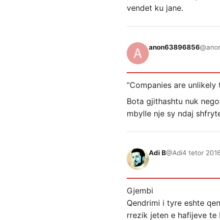
vendet ku jane.
anon63896856
@ano
“Companies are unlikely
Bota gjithashtu nuk negoc
mbylle nje sy ndaj shfryt
Adi B
@Adi
4 tetor 201
Gjembi
Qendrimi i tyre eshte qen
rrezik jeten e hafijeve t