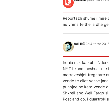
Reportazh shumë i mirë d
në vrima të thella dhe gë
Adi B
@Adi
4 tetor 201
Ironia nuk ka kufi…Nderk
NYT i kane meshuar me for
marreveshjet tregetare nu
vende te cilat vecse jan
punojne ne keto vende dh
Shkreli apo Well Fargo si
Post and co. i duartroki