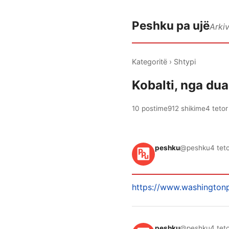
Peshku pa ujë
Arki
Kategoritë
›
Shtypi
Kobalti, nga dua
10 postime
912 shikime
4 tetor
peshku
@peshku
4 tet
https://www.washingtonp
peshku
@peshku
4 tet