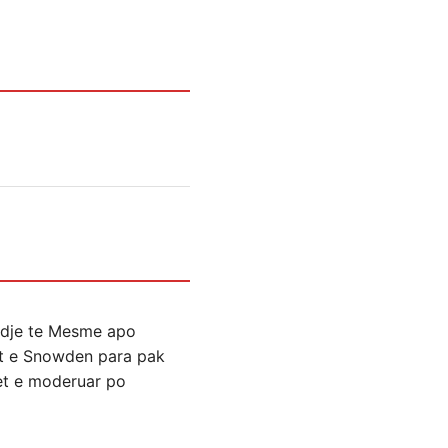
indje te Mesme apo
t e Snowden para pak
vet e moderuar po