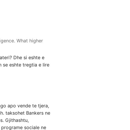
igence. What higher
ateri? Dhe si eshte e
se eshte tregtia e lire
go apo vende te tjera,
sh. taksohet Bankers ne
s. Gjithashtu,
ne programe sociale ne