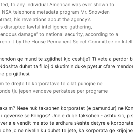
pted, to any individual American was ever shown to
he NSA telephone metadata program Mr. Snowden
ntrast, his revelations about the agency’s
s disrupted lawful intelligence-gathering,
mendous damage” to national security, according to a
 report by the House Permanent Select Committee on Intell
 mendon qe mund te zgjidhet kjo ceshtje? Ti vete a perdor b
 Ndoshta duhet ta filloj diskutimin duke pyetur cfare mendon 
e pergjithesi.
m te drejte te korporatave te cilat punojne ne
onde tju jepen vendeve perkatese per programe
taksim? Nese nuk taksohen korporatat (e pamundur) ne Kon
 i qeverise se Kongos? Une e di qe taksohen - ashtu sic, p.
veria e vendit me ato te ardhura s’eshte detyre e korporate
 dhe jo ne nivelin ku duhet te jete, ka korporata qe krijoj