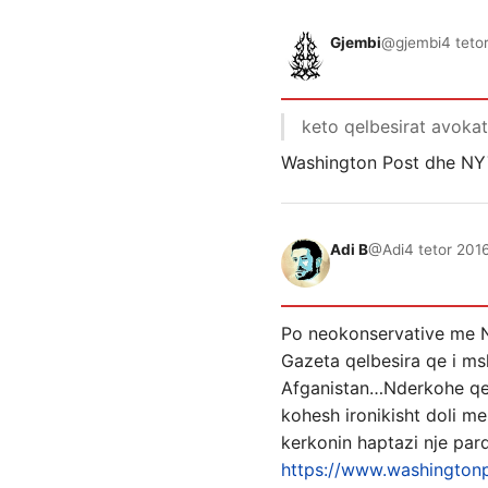
Gjembi
@gjembi
4 teto
keto qelbesirat avoka
Washington Post dhe NYT
Adi B
@Adi
4 tetor 201
Po neokonservative me 
Gazeta qelbesira qe i ms
Afganistan…Nderkohe qe
kohesh ironikisht doli m
kerkonin haptazi nje pa
https://www.washington