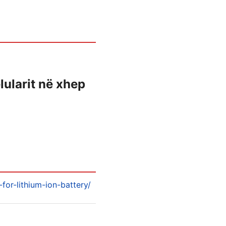
lularit në xhep
or-lithium-ion-battery/