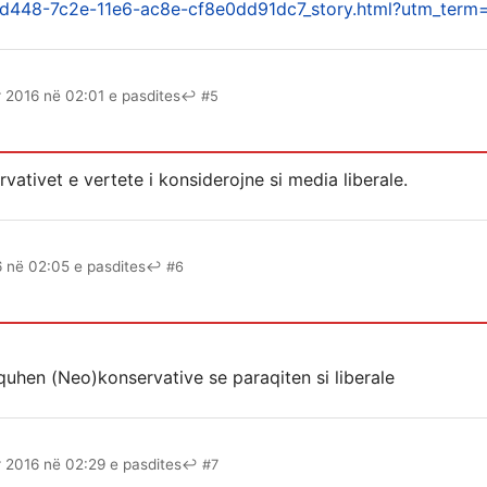
d448-7c2e-11e6-ac8e-cf8e0dd91dc7_story.html?utm_ter
r 2016 në 02:01 e pasdites
↩ #5
ativet e vertete i konsiderojne si media liberale.
6 në 02:05 e pasdites
↩ #6
uhen (Neo)konservative se paraqiten si liberale
r 2016 në 02:29 e pasdites
↩ #7