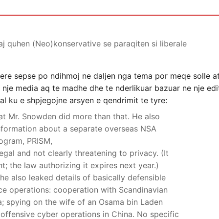
j quhen (Neo)konservative se paraqiten si liberale
tjere sepse po ndihmoj ne daljen nga tema por meqe solle at
j nje media aq te madhe dhe te nderlikuar bazuar ne nje edit
ial ku e shpjegojne arsyen e qendrimit te tyre:
hat Mr. Snowden did more than that. He also
 information about a separate overseas NSA
rogram, PRISM,
egal and not clearly threatening to privacy. (It
; the law authorizing it expires next year.)
 also leaked details of basically defensible
ence operations: cooperation with Scandinavian
a; spying on the wife of an Osama bin Laden
 offensive cyber operations in China. No specific