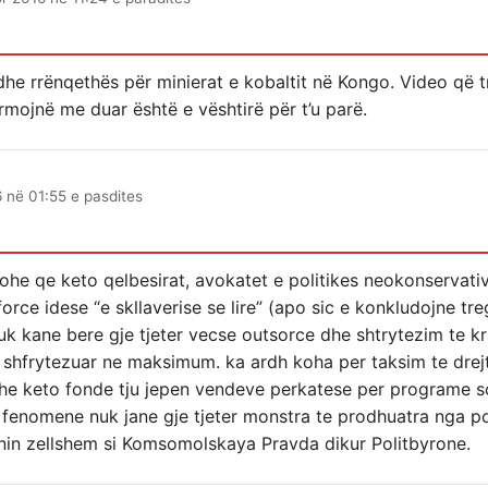
he rrënqethës për minierat e kobaltit në Kongo. Video që t
rmojnë me duar është e vështirë për t’u parë.
6 në 01:55 e pasdites
ohe qe keto qelbesirat, avokatet e politikes neokonservati
ce idese “e skllaverise se lire” (apo sic e konkludojne trege
k kane bere gje tjeter vecse outsorce dhe shtrytezim te kra
e shfrytezuar ne maksimum. ka ardh koha per taksim te drejt
e keto fonde tju jepen vendeve perkatese per programe so
 fenomene nuk jane gje tjeter monstra te prodhuatra nga pol
snin zellshem si Komsomolskaya Pravda dikur Politbyrone.