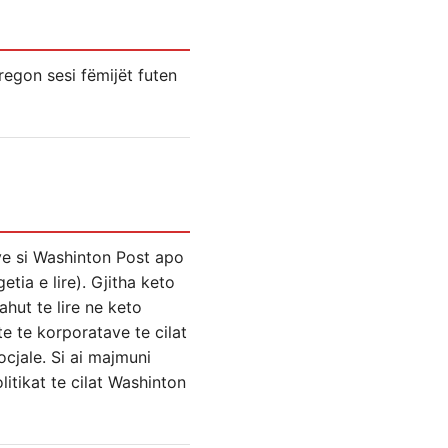
regon sesi fëmijët futen
ve si Washinton Post apo
tia e lire). Gjitha keto
hut te lire ne keto
e te korporatave te cilat
cjale. Si ai majmuni
itikat te cilat Washinton