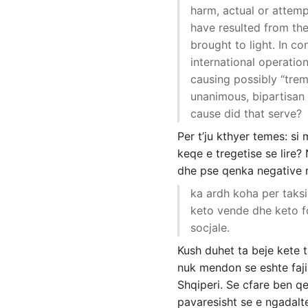
harm, actual or attem
have resulted from t
brought to light. In co
international operation
causing possibly “tre
unanimous, bipartisan
cause did that serve?
Per t’ju kthyer temes: si
keqe e tregetise se lire?
dhe pse qenka negative n
ka ardh koha per taksi
keto vende dhe keto f
socjale.
Kush duhet ta beje kete 
nuk mendon se eshte faji
Shqiperi. Se cfare ben qe
pavaresisht se e ngadalte