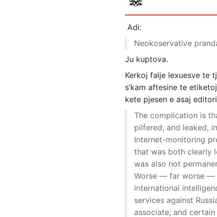
Adi:
Neokoservative pranda
Ju kuptova.
Kerkoj falje lexuesve te 
s’kam aftesine te etiketo
kete pjesen e asaj editor
The complication is t
pilfered, and leaked,
Internet-monitoring p
that was both clearly l
was also not permanent
Worse — far worse — he
international intellig
services against Russi
associate; and certain