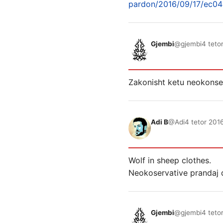
pardon/2016/09/17/ec04
Gjembi
@gjembi
4 teto
Zakonisht ketu neokonserv
Adi B
@Adi
4 tetor 201
Wolf in sheep clothes.
Neokoservative prandaj q
Gjembi
@gjembi
4 teto