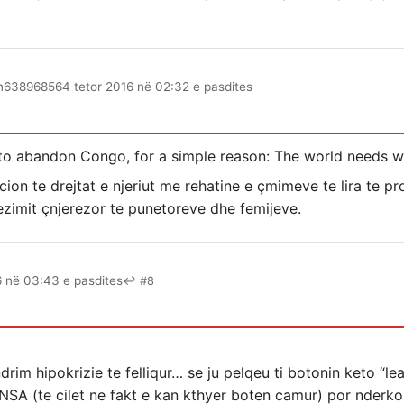
n63896856
4 tetor 2016 në 02:32 e pasdites
 to abandon Congo, for a simple reason: The world needs 
ion te drejtat e njeriut me rehatine e çmimeve te lira te p
ezimit çnjerezor te punetoreve dhe femijeve.
6 në 03:43 e pasdites
↩ #8
drim hipokrizie te felliqur… se ju pelqeu ti botonin keto “lea
e NSA (te cilet ne fakt e kan kthyer boten camur) por nderk