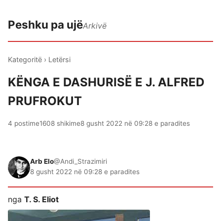
Peshku pa ujë
Arkivë
Kategoritë
›
Letërsi
KËNGA E DASHURISË E J. ALFRED
PRUFROKUT
4 postime
1608 shikime
8 gusht 2022 në 09:28 e paradites
Arb Elo
@Andi_Strazimiri
8 gusht 2022 në 09:28 e paradites
nga
T. S. Eliot