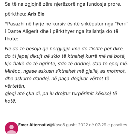
Sa të na zgjojnë zëra njerëzorë nga fundosja prore.
përktheu:
Arb Elo
*Pasazhi në hyrje në kursiv është shkëputur nga "Ferri”
i Dante Aligerit dhe i përkthyer nga italishtja do të
thotë:
Në do të besoja që përgjigjja ime do t’ishte për dikë,
do t’i jepej dikujt që s’do të kthehej kurrë më në botë,
kjo flakë do të ngrinte, s’do të dridhej, s’do të epej më.
Mirëpo, ngase askush s’kthehet më gjallë, as motmot,
dhe askurrë q’andej, në paça dëgjuar vërtet të
vërtetën,
gjegj atë çka di, pa iu drojtur turpërimit kësisoj të
kotë.
Emer Alternativ
@Kaso
8 gusht 2022 në 07:29 e pasdites