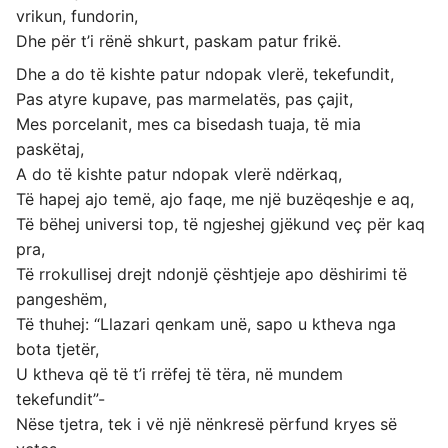
vrikun, fundorin,
Dhe për t’i rënë shkurt, paskam patur frikë.
Dhe a do të kishte patur ndopak vlerë, tekefundit,
Pas atyre kupave, pas marmelatës, pas çajit,
Mes porcelanit, mes ca bisedash tuaja, të mia
paskëtaj,
A do të kishte patur ndopak vlerë ndërkaq,
Të hapej ajo temë, ajo faqe, me një buzëqeshje e aq,
Të bëhej universi top, të ngjeshej gjëkund veç për kaq
pra,
Të rrokullisej drejt ndonjë çështjeje apo dëshirimi të
pangeshëm,
Të thuhej: “Llazari qenkam unë, sapo u ktheva nga
bota tjetër,
U ktheva që të t’i rrëfej të tëra, në mundem
tekefundit”-
Nëse tjetra, tek i vë një nënkresë përfund kryes së