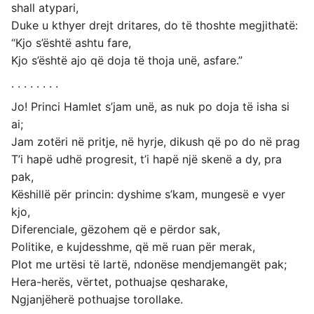
shall atypari,
Duke u kthyer drejt dritares, do të thoshte megjithatë:
“Kjo s’është ashtu fare,
Kjo s’është ajo që doja të thoja unë, asfare.”
. . . . . . . .
Jo! Princi Hamlet s’jam unë, as nuk po doja të isha si
ai;
Jam zotëri në pritje, në hyrje, dikush që po do në prag
T’i hapë udhë progresit, t’i hapë një skenë a dy, pra
pak,
Këshillë për princin: dyshime s’kam, mungesë e vyer
kjo,
Diferenciale, gëzohem që e përdor sak,
Politike, e kujdesshme, që më ruan për merak,
Plot me urtësi të lartë, ndonëse mendjemangët pak;
Hera-herës, vërtet, pothuajse qesharake,
Ngjanjëherë pothuajse torollake.