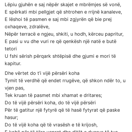
Lëpiu gjuhën e saj nëpër skajet e mbrëmjes së vonë,
E spërkati mbi pellgjet që shtrohen e rrijnë kanaleve,
E lëshoi të pasmen e saj mbi zgjyrën që bie prej
oxhaqeve, zdralëve,
Nëpër terracë e ngjeu, shkiti, u hodh, kërceu papritur,
E pasi u vu dhe vuri re që qenkësh një natë e butë
tetori
U fshi sërish përqark shtëpisë dhe gjumi e mori të
kapitur.
Dhe vërtet do t’i vijë përsëri koha
Tymit të verdhë që endet rrugëve, që shkon ndër to, u
vjen pas,
Tek kruan të pasmet mbi xhamat e dritares;
Do të vijë përsëri koha, do të vijë përsëri
Për të gatitur një fytyrë që të hasë fytyrat që paske
hasur;
Do të vijë koha që të vrasësh e të krijosh,