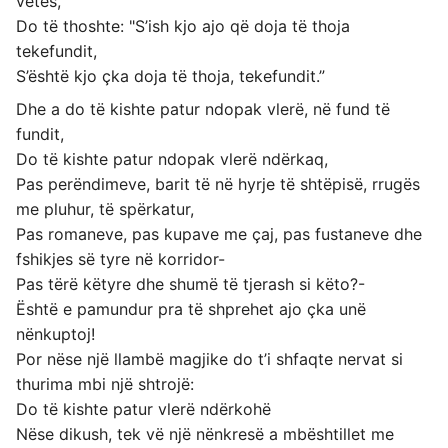
vetes,
Do të thoshte: "S’ish kjo ajo që doja të thoja
tekefundit,
S’është kjo çka doja të thoja, tekefundit.”
Dhe a do të kishte patur ndopak vlerë, në fund të
fundit,
Do të kishte patur ndopak vlerë ndërkaq,
Pas perëndimeve, barit të në hyrje të shtëpisë, rrugës
me pluhur, të spërkatur,
Pas romaneve, pas kupave me çaj, pas fustaneve dhe
fshikjes së tyre në korridor-
Pas tërë këtyre dhe shumë të tjerash si këto?-
Është e pamundur pra të shprehet ajo çka unë
nënkuptoj!
Por nëse një llambë magjike do t’i shfaqte nervat si
thurima mbi një shtrojë:
Do të kishte patur vlerë ndërkohë
Nëse dikush, tek vë një nënkresë a mbështillet me