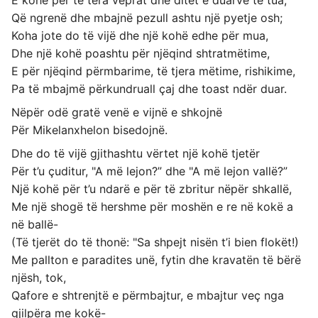
E kohë për të tëra veprat dhe ditët e duarve të tua,
Që ngrenë dhe mbajnë pezull ashtu një pyetje osh;
Koha jote do të vijë dhe një kohë edhe për mua,
Dhe një kohë poashtu për njëqind shtratmëtime,
E për njëqind përmbarime, të tjera mëtime, rishikime,
Pa të mbajmë përkundruall çaj dhe toast ndër duar.
Nëpër odë gratë venë e vijnë e shkojnë
Për Mikelanxhelon bisedojnë.
Dhe do të vijë gjithashtu vërtet një kohë tjetër
Për t’u çuditur, "A më lejon?” dhe "A më lejon vallë?”
Një kohë për t’u ndarë e për të zbritur nëpër shkallë,
Me një shogë të hershme për moshën e re në kokë a
në ballë-
(Të tjerët do të thonë: "Sa shpejt nisën t’i bien flokët!)
Me pallton e paradites unë, fytin dhe kravatën të bërë
njësh, tok,
Qafore e shtrenjtë e përmbajtur, e mbajtur veç nga
gjilpëra me kokë-