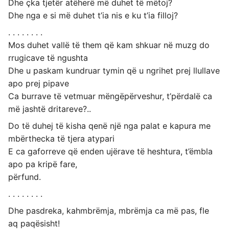
Dhe çka tjetër atëherë më duhet të mëtoj?
Dhe nga e si më duhet t’ia nis e ku t’ia filloj?
. . . . . . . .
Mos duhet vallë të them që kam shkuar në muzg do
rrugicave të ngushta
Dhe u paskam kundruar tymin që u ngrihet prej llullave
apo prej pipave
Ca burrave të vetmuar mëngëpërveshur, t’përdalë ca
më jashtë dritareve?..
Do të duhej të kisha qenë një nga palat e kapura me
mbërthecka të tjera atypari
E ca gaforreve që enden ujërave të heshtura, t’ëmbla
apo pa kripë fare,
përfund.
. . . . . . . .
Dhe pasdreka, kahmbrëmja, mbrëmja ca më pas, fle
aq paqësisht!