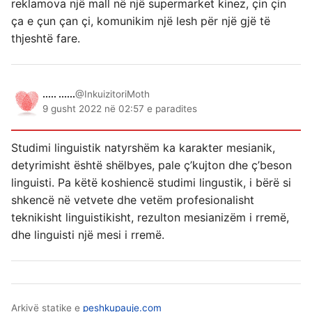
reklamova një mall në një supermarket kinez, çin çin
ça e çun çan çi, komunikim një lesh për një gjë të
thjeshtë fare.
..... ......
@InkuizitoriMoth
9 gusht 2022 në 02:57 e paradites
Studimi linguistik natyrshëm ka karakter mesianik,
detyrimisht është shëlbyes, pale ç’kujton dhe ç’beson
linguisti. Pa këtë koshiencë studimi lingustik, i bërë si
shkencë në vetvete dhe vetëm profesionalisht
teknikisht linguistikisht, rezulton mesianizëm i rremë,
dhe linguisti një mesi i rremë.
Arkivë statike e
peshkupauje.com