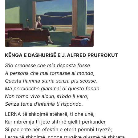
KËNGA E DASHURISË E J. ALFRED PRUFROKUT
S’io credesse che mia risposta fosse
A persona che mai tornasse al mondo,
Questa fiamma staria senza piu scosse.
Ma perciocche giammai di questo fondo
Non torno vivo alcun, s’i’odo il vero,
Senza tema d’infamia ti rispondo.
LERNA të shkojmë atëherë, ti dhe unë,
Kur mbrëmja t’i jetë shtrirë qiellit përkundër
Si paciente nën efektin e eterit përmbi tryezë;
Lerna të shkojmë, ndoca rrugëve gjysmë të shkreta,