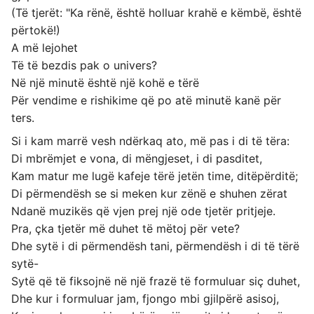
(Të tjerët: "Ka rënë, është holluar krahë e këmbë, është
përtokë!)
A më lejohet
Të të bezdis pak o univers?
Në një minutë është një kohë e tërë
Për vendime e rishikime që po atë minutë kanë për
ters.
Si i kam marrë vesh ndërkaq ato, më pas i di të tëra:
Di mbrëmjet e vona, di mëngjeset, i di pasditet,
Kam matur me lugë kafeje tërë jetën time, ditëpërditë;
Di përmendësh se si meken kur zënë e shuhen zërat
Ndanë muzikës që vjen prej një ode tjetër pritjeje.
Pra, çka tjetër më duhet të mëtoj për vete?
Dhe sytë i di përmendësh tani, përmendësh i di të tërë
sytë-
Sytë që të fiksojnë në një frazë të formuluar siç duhet,
Dhe kur i formuluar jam, fjongo mbi gjilpërë asisoj,