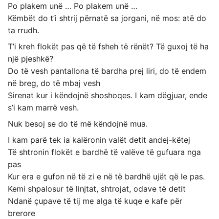
Po plakem unë … Po plakem unë …
Këmbët do t’i shtrij përnatë sa jorgani, në mos: atë do
ta rrudh.
T’i kreh flokët pas që të fsheh të rënët? Të guxoj të ha
një pjeshkë?
Do të vesh pantallona të bardha prej liri, do të endem
në breg, do të mbaj vesh
Sirenat kur i këndojnë shoshoqes. I kam dëgjuar, ende
s’i kam marrë vesh.
Nuk besoj se do të më këndojnë mua.
I kam parë tek ia kalëronin valët detit andej-këtej
Të shtronin flokët e bardhë të valëve të gufuara nga
pas
Kur era e gufon në të zi e në të bardhë ujët që le pas.
Kemi shpalosur të linjtat, shtrojat, odave të detit
Ndanë çupave të tij me alga të kuqe e kafe për
brerore