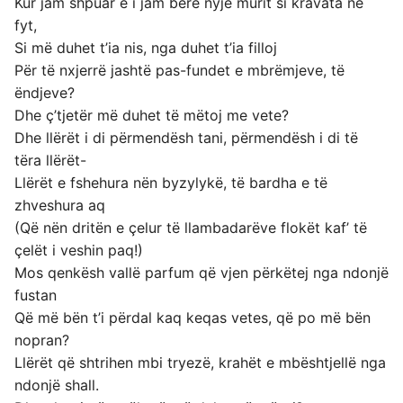
Kur jam shpuar e i jam bërë nyjë murit si kravata në
fyt,
Si më duhet t’ia nis, nga duhet t’ia filloj
Për të nxjerrë jashtë pas-fundet e mbrëmjeve, të
ëndjeve?
Dhe ç’tjetër më duhet të mëtoj me vete?
Dhe llërët i di përmendësh tani, përmendësh i di të
tëra llërët-
Llërët e fshehura nën byzylykë, të bardha e të
zhveshura aq
(Që nën dritën e çelur të llambadarëve flokët kaf’ të
çelët i veshin paq!)
Mos qenkësh vallë parfum që vjen përkëtej nga ndonjë
fustan
Që më bën t’i përdal kaq keqas vetes, që po më bën
nopran?
Llërët që shtrihen mbi tryezë, krahët e mbështjellë nga
ndonjë shall.