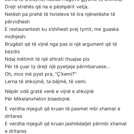
Drejt strehës që na e pëshpërit vetja.
Netësh pa prehë të hoteleve të lira njënetëshe të
përvidhesh
E restaurantesh ku s’shihesh prej tymit, me guaska
midhjesh:
Rrugësh që të vijnë nga pas si një argument që të
bezdis
Ndaj mëtimit të një shtrati thuajse pis
Për të çuar ty drejt një pyetjeje përmbaruese…
Oh, mos më pyet pra, “Ç’kemi?”
Lerna të shkojmë, ta bëjmë, të vemi.
Nëpër odë gratë venë e vijnë e shkojnë
Për Mikelanxhelon bisedojnë.
E verdha mjegull që kruan të pasmet mbi xhamat e
dritares
E verdha mjegull që kruan jashtëdaljet përmbi xhamat
e dritares