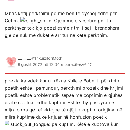
Mbas ketij perkthimi po me ben te dyshoj edhe per
Geten.
Gjeja me e veshtire per tu
perkthyer tek kjo poezi eshte ritmi i saj i brendshem,
gje qe nuk me duket e arritur ne kete perkthim.
..... ......
@InkuizitoriMoth
9 gusht 2022 në 12:04 e paradites
↩ #2
poezia ka vdek kur u rrëzua Kulla e Babelit, përkthimi
poetik eshte i pamundur, përkthimi prozaik dhe krijimi
poetik eshte problematik sepse me coptimin e gjuhes
eshte coptuar edhe kuptimi. Eshte thy pasqyra në
mijra copa që reflektojnë të njëjtin kuptim origjinal në
mijra kuptime duke krijuar në konfuzion poetik
pa kuptim. Këtë e kuptova kur