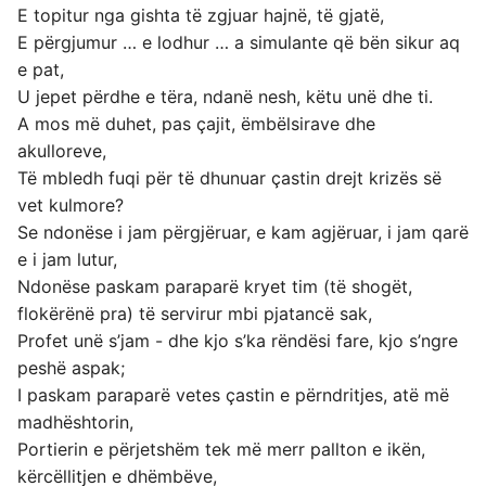
E topitur nga gishta të zgjuar hajnë, të gjatë,
E përgjumur … e lodhur … a simulante që bën sikur aq
e pat,
U jepet përdhe e tëra, ndanë nesh, këtu unë dhe ti.
A mos më duhet, pas çajit, ëmbëlsirave dhe
akulloreve,
Të mbledh fuqi për të dhunuar çastin drejt krizës së
vet kulmore?
Se ndonëse i jam përgjëruar, e kam agjëruar, i jam qarë
e i jam lutur,
Ndonëse paskam paraparë kryet tim (të shogët,
flokërënë pra) të servirur mbi pjatancë sak,
Profet unë s’jam - dhe kjo s’ka rëndësi fare, kjo s’ngre
peshë aspak;
I paskam paraparë vetes çastin e përndritjes, atë më
madhështorin,
Portierin e përjetshëm tek më merr pallton e ikën,
kërcëllitjen e dhëmbëve,