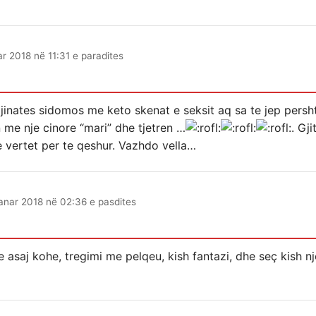
ar 2018 në 11:31 e paradites
jinates sidomos me keto skenat e seksit aq sa te jep persh
n me nje cinore “mari” dhe tjetren …
. Gj
e vertet per te qeshur. Vazhdo vella…
janar 2018 në 02:36 e pasdites
e asaj kohe, tregimi me pelqeu, kish fantazi, dhe seç kish nje