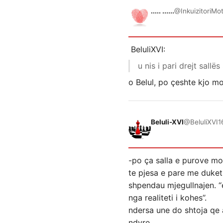
..... ......
@InkuizitoriMo
BeluliXVI:
u nis i pari drejt sallë
o Belul, po çeshte kjo mo
Beluli-XVI
@BeluliXVI
1
-po ça salla e purove mo 
te pjesa e pare me duket.
shpendau mjegullnajen. ‘‘
nga realiteti i kohes’’.
ndersa une do shtoja qe 
ndyre.