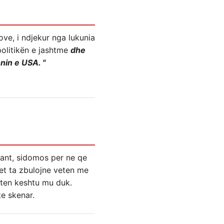
rove, i ndjekur nga lukunia
politikën e jashtme
dhe
nin e USA. "
sant, sidomos per ne qe
et ta zbulojne veten me
kten keshtu mu duk.
e skenar.