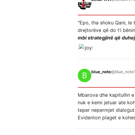
"Epo, tha shoku Qani, le t
drejtorëve që do t’i bëni
mbi strategjinë që duhej
.
blue_note
@blue_note
Mbarova dhe kapitullin e 
nuk e kemi jetuar ate ko
teper nepermjet dialogut
Evidenton plaget e kohes