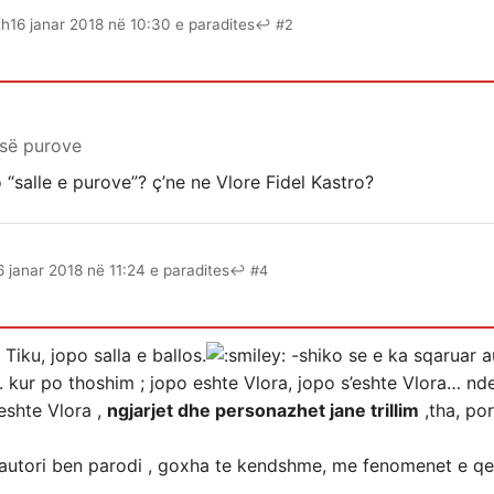
th
16 janar 2018 në 10:30 e paradites
↩ #2
s së purove
 “salle e purove”? ç’ne ne Vlore Fidel Kastro?
6 janar 2018 në 11:24 e paradites
↩ #4
Tiku, jopo salla e ballos.
-shiko se e ka sqaruar au
 kur po thoshim ; jopo eshte Vlora, jopo s’eshte Vlora… nder
eshte Vlora ,
ngjarjet dhe personazhet jane trillim
,tha, po
autori ben parodi , goxha te kendshme, me fenomenet e qel