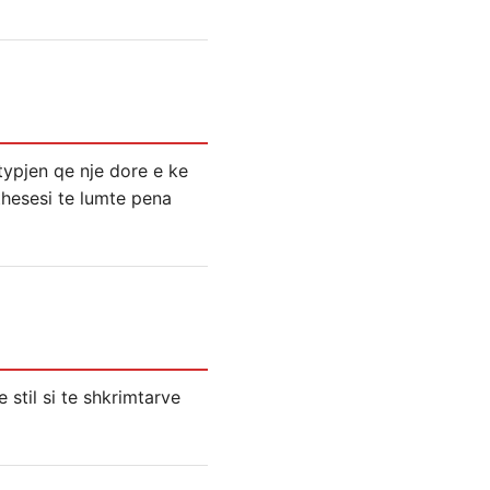
typjen qe nje dore e ke
ithesesi te lumte pena
 stil si te shkrimtarve