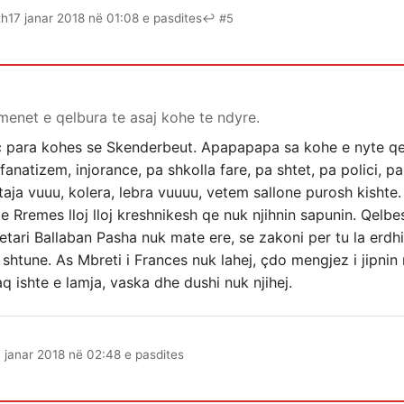
th
17 janar 2018 në 01:08 e pasdites
↩ #5
enet e qelbura te asaj kohe te ndyre.
iç para kohes se Skenderbeut. Apapapapa sa kohe e nyte qe
anatizem, injorance, pa shkolla fare, pa shtet, pa polici, pa
urtaja vuuu, kolera, lebra vuuuu, vetem sallone purosh kisht
te Rremes lloj lloj kreshnikesh qe nuk njihnin sapunin. Qelbes
tari Ballaban Pasha nuk mate ere, se zakoni per tu la erdhi
e shtune. As Mbreti i Frances nuk lahej, çdo mengjez i jipnin
Kaq ishte e lamja, vaska dhe dushi nuk njihej.
7 janar 2018 në 02:48 e pasdites