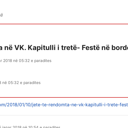
vë
në VK. Kapitulli i tretë- Festë në borde
ar 2018 në 05:32 e paradites
8 në 05:32 e paradites
om/2018/01/10/jete-te-rendomta-ne-vk-kapitulli-i-trete-fest
5 janar 2018 në 10:54 e paradites