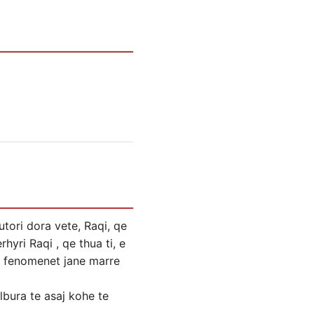
tori dora vete, Raqi, qe
hyri Raqi , qe thua ti, e
r fenomenet jane marre
bura te asaj kohe te