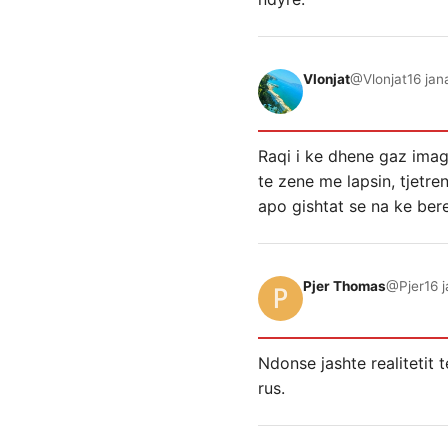
Vlonjat
@Vlonjat
16 jan
Raqi i ke dhene gaz imag
te zene me lapsin, tjetre
apo gishtat se na ke ber
Pjer Thomas
@Pjer
16 
Ndonse jashte realitetit t
rus.