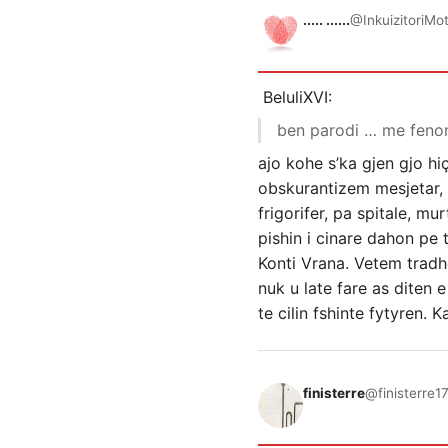
..... ......
@InkuizitoriMo
BeluliXVI:
ben parodi … me fenom
ajo kohe s’ka gjen gjo h
obskurantizem mesjetar, f
frigorifer, pa spitale, m
pishin i cinare dahon pe 
Konti Vrana. Vetem tradhe
nuk u late fare as diten 
te cilin fshinte fytyren. 
finisterre
@finisterre
1