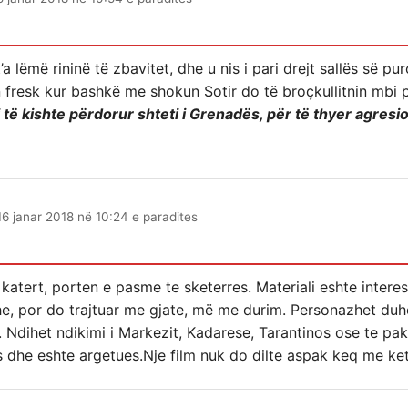
’a lëmë rininë të zbavitet, dhe u nis i pari drejt sallës së pu
n fresk kur bashkë me shokun Sotir do të broçkullitnin mbi 
 të kishte përdorur shteti i Grenadës, për të thyer agresio
16 janar 2018 në 10:24 e paradites
katert, porten e pasme te sketerres. Materiali eshte intere
he, por do trajtuar me gjate, më me durim. Personazhet duh
. Ndihet ndikimi i Markezit, Kadarese, Tarantinos ose te pa
 dhe eshte argetues.Nje film nuk do dilte aspak keq me ket