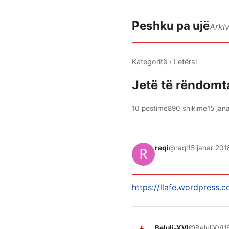
Peshku pa ujë
Arki
Kategoritë
›
Letërsi
Jetë të rëndomta 
10 postime
890 shikime
15 jan
raqi
@raqi
15 janar 201
https://llafe.wordpress.c
Beluli-XVI
@BeluliXVI
1