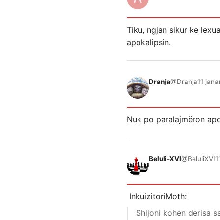
Tiku, ngjan sikur ke lexu
apokalipsin.
Dranja
@Dranja
11 jana
Nuk po paralajmëron apok
Beluli-XVI
@BeluliXVI
1
InkuizitoriMoth:
Shijoni kohen derisa sa