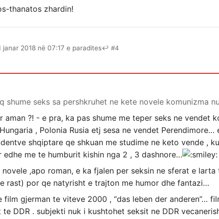
ros-thanatos zhardin!
1 janar 2018 në 07:17 e paradites
↩ #4
 aq shume seks sa pershkruhet ne kete novele komunizma nu
r aman ?! - e pra, ka pas shume me teper seks ne vendet 
, Hungaria , Polonia Rusia etj sesa ne vendet Perendimore… 
tudentve shqiptare qe shkuan me studime ne keto vende , k
or edhe me te humburit kishin nga 2 , 3 dashnore…
 novele ,apo roman, e ka fjalen per seksin ne sferat e lart
e rast) por qe natyrisht e trajton me humor dhe fantazi…
e film gjerman te viteve 2000 , “das leben der anderen”… fil
 te DDR . subjekti nuk i kushtohet seksit ne DDR vecanerish