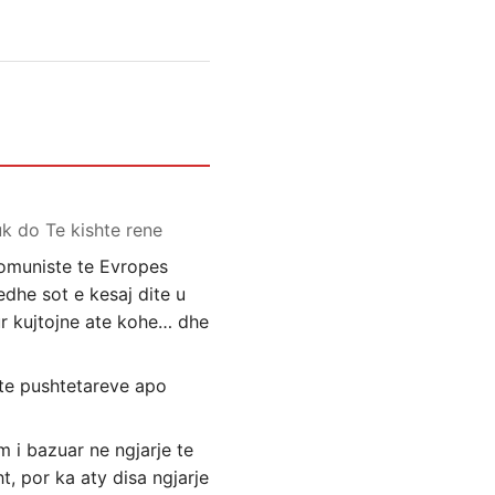
k do Te kishte rene
komuniste te Evropes
edhe sot e kesaj dite u
ur kujtojne ate kohe… dhe
a te pushtetareve apo
m i bazuar ne ngjarje te
t, por ka aty disa ngjarje