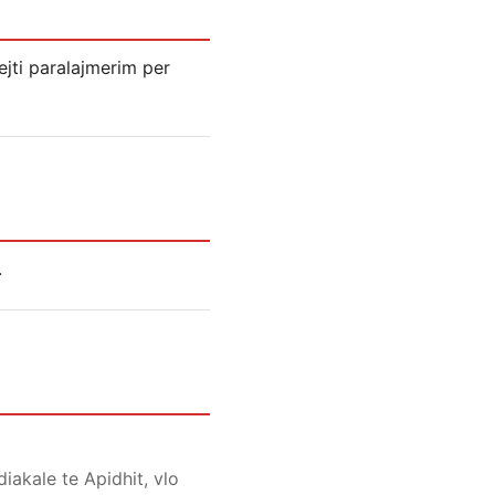
ejti paralajmerim per
.
iakale te Apidhit, vlo