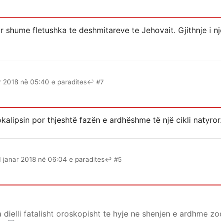
ar shume fletushka te deshmitareve te Jehovait. Gjithnje i nj
r 2018 në 05:40 e paradites
↩ #7
alipsin por thjeshtë fazën e ardhëshme të një cikli natyror
1 janar 2018 në 06:04 e paradites
↩ #5
 dielli fatalisht oroskopisht te hyje ne shenjen e ardhme zod