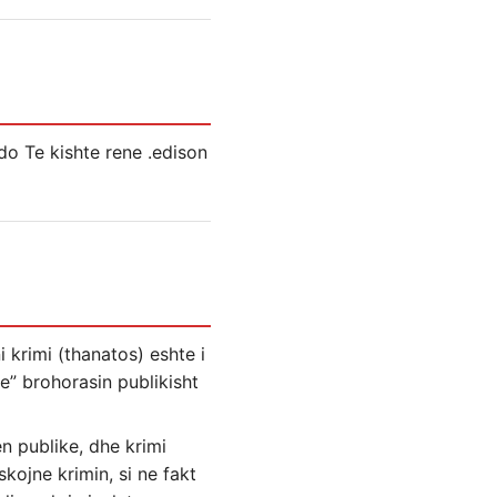
o Te kishte rene .edison
i krimi (thanatos) eshte i
te” brohorasin publikisht
n publike, dhe krimi
kojne krimin, si ne fakt