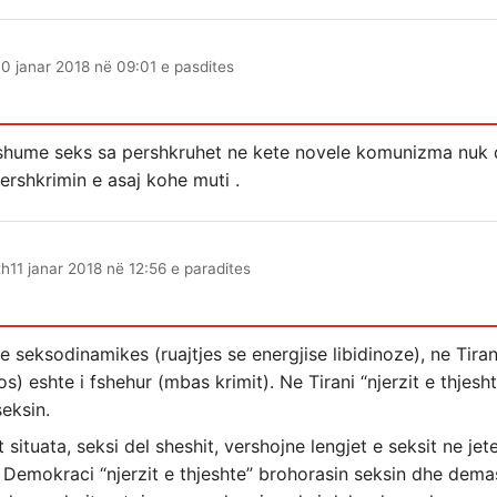
10 janar 2018 në 09:01 e pasdites
 shume seks sa pershkruhet ne kete novele komunizma nuk d
ershkrimin e asaj kohe muti .
th
11 janar 2018 në 12:56 e paradites
te seksodinamikes (ruajtjes se energjise libidinoze), ne Tiran
s) eshte i fshehur (mbas krimit). Ne Tirani “njerzit e thjesh
eksin.
tuata, seksi del sheshit, vershojne lengjet e seksit ne jete
 Demokraci “njerzit e thjeshte” brohorasin seksin dhe demas