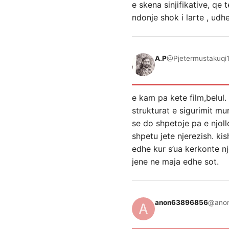
e skena sinjifikative, qe 
ndonje shok i larte , u
A.P
@Pjetermustakuqi
e kam pa kete film,belul.
strukturat e sigurimit mu
se do shpetoje pa e njol
shpetu jete njerezish. ki
edhe kur s’ua kerkonte nje
jene ne maja edhe sot.
anon63896856
@ano