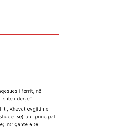
qësues i ferrit, në
shte i denjë.’’
t’’, Xhevat evgjitin e
 shoqerise) por principal
; intrigante e te