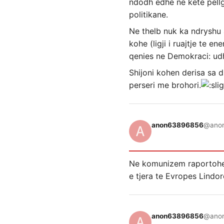
ndodh edhe ne kete pellg
politikane.
Ne thelb nuk ka ndryshu a
kohe (ligji i ruajtje te 
qenies ne Demokraci: udhet
Shijoni kohen derisa sa d
perseri me brohori.
anon63896856
@ano
Ne komunizem raportohet 
e tjera te Evropes Lindore
anon63896856
@ano