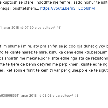
te kuptosh se cfare i ndodhte nje femre , sado njohur te ishte
dheheqs i pushtetshem…
https://youtu.be/n3_iLOp6IhM
11 janar 2018 në 07:50 e paradites
↩ #11
 film shume i mire. aty pra shifet se jo cdo gja duhet gjyky
nd te kishte njerez te mire. kshu ka qene edhe ktu,besoj.ambje
los shpirtin me mekate,por kishte edhe nga ata qe rezistoni
shte te tjere qe benin detyren me perpikmeri. kishte edhe ng
ri. ket sojin e funit te kem t’i var per gjuhe,po e ke te sigu
n63896856
11 janar 2018 në 08:08 e paradites
↩ #8