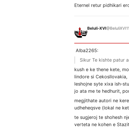
Eternel retur pidhikari e
Beluli-XVI
@BeluliXVI
1
Alba2265:
Sikur Te kishte patur
kush e ke thene kete, mo
lindore si Cekosllovakia
leshojne syte xixa ish-s
jo ata me te hedhurit, p
megjithate autori ne kere
udheheqsve (lokal ne ket
te sugjeroj te shohesh nj
verteta ne kohen e Stazit