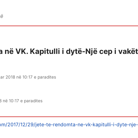
vë
 në VK. Kapitulli i dytë-Një cep i vakët
nar 2018 në 10:17 e paradites
8 në 10:17 e paradites
com/2017/12/29/jete-te-rendomta-ne-vk-kapitulli-i-dyte-nje