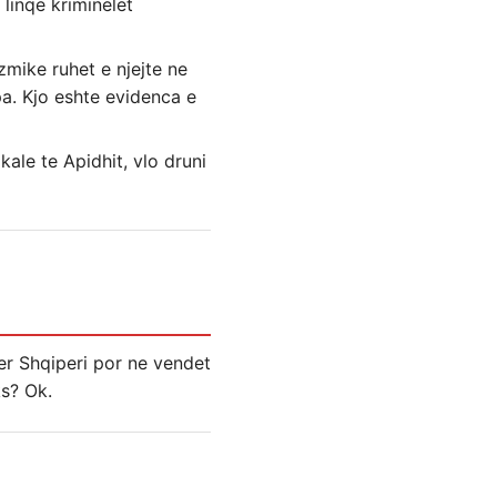
linqe kriminelet
zmike ruhet e njejte ne
apa. Kjo eshte evidenca e
kale te Apidhit, vlo druni
er Shqiperi por ne vendet
ks? Ok.