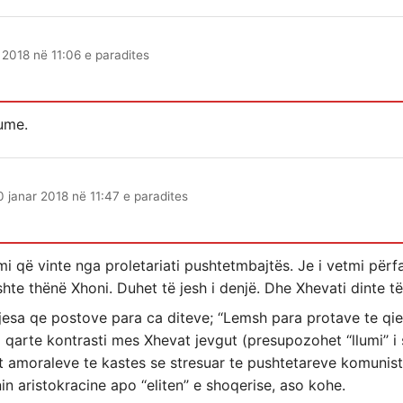
 2018 në 11:06 e paradites
ume.
0 janar 2018 në 11:47 e paradites
mi që vinte nga proletariati pushtetmbajtës. Je i vetmi përfa
shte thënë Xhoni. Duhet të jesh i denjë. Dhe Xhevati dinte të i
esa qe postove para ca diteve; ‘‘Lemsh para protave te qielli
i qarte kontrasti mes Xhevat jevgut (presupozohet ‘‘llumi’’ i
t amoraleve te kastes se stresuar te pushtetareve komuniste
n aristokracine apo ‘‘eliten’’ e shoqerise, aso kohe.