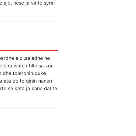
 ajo, nese ja vinte syrin
 bardhe e zi,se edhe ne
nti ishte i tille sa zor
n dhe toleronin duke
a ata qe te qinin nanen
trte se keta ja kane dal te