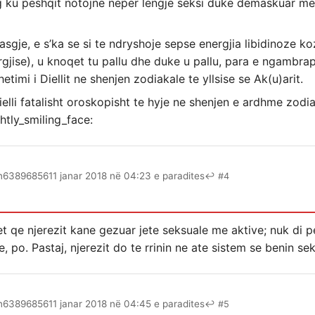
 ku peshqit notojne neper lengje seksi duke demaskuar me 
sgje, e s’ka se si te ndryshoje sepse energjia libidinoze ko
energjise), u knoqet tu pallu dhe duke u pallu, para e ngambr
imi i Diellit ne shenjen zodiakale te yllsise se Ak(u)arit.
ielli fatalisht oroskopisht te hyje ne shenjen e ardhme zodia
n63896856
11 janar 2018 në 04:23 e paradites
↩ #4
qe njerezit kane gezuar jete seksuale me aktive; nuk di p
, po. Pastaj, njerezit do te rrinin ne ate sistem se benin se
n63896856
11 janar 2018 në 04:45 e paradites
↩ #5