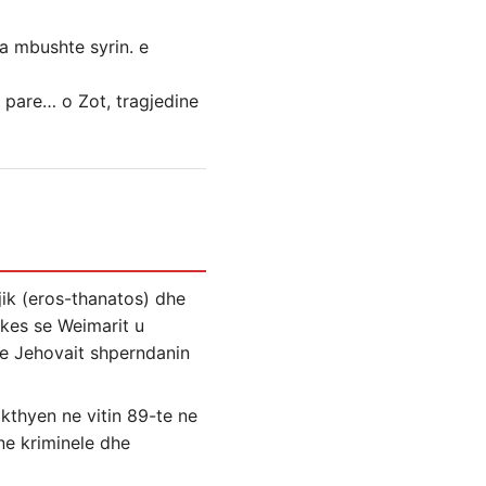
a mbushte syrin. e
e pare… o Zot, tragjedine
gjik (eros-thanatos) dhe
likes se Weimarit u
 e Jehovait shperndanin
 kthyen ne vitin 89-te ne
ne kriminele dhe