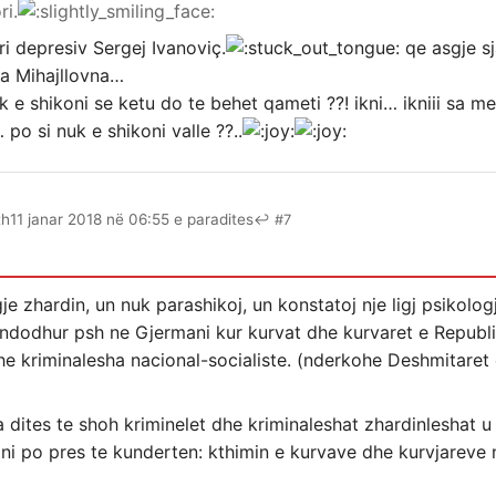
ri.
eri depresiv Sergej Ivanoviç.
qe asgje sj
na Mihajllovna…
uk e shikoni se ketu do te behet qameti ??! ikni… ikniii sa m
po si nuk e shikoni valle ??..
th
11 janar 2018 në 06:55 e paradites
↩ #7
gje zhardin, un nuk parashikoj, un konstatoj nje ligj psikolo
li ka ndodhur psh ne Gjermani kur kurvat dhe kurvaret e Repub
he kriminalesha nacional-socialiste. (nderkohe Deshmitaret
ita dites te shoh kriminelet dhe kriminaleshat zhardinleshat u
ani po pres te kunderten: kthimin e kurvave dhe kurvjareve 