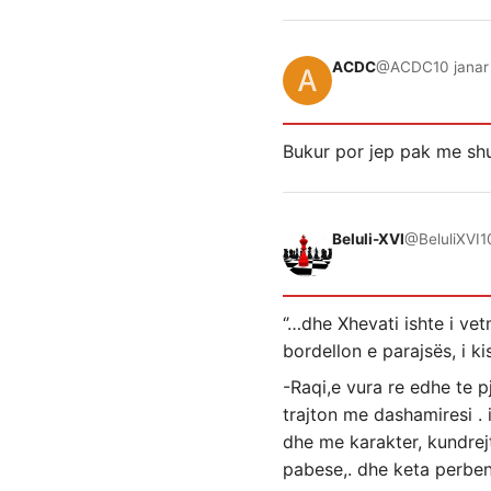
ACDC
@ACDC
10 janar
Bukur por jep pak me sh
Beluli-XVI
@BeluliXVI
1
‘’…dhe Xhevati ishte i vet
bordellon e parajsës, i ki
-Raqi,e vura re edhe te pj
trajton me dashamiresi . 
dhe me karakter, kundrej
pabese,. dhe keta perbeni