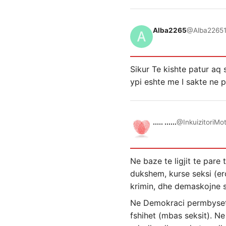
Alba2265
@Alba2265
Sikur Te kishte patur aq
ypi eshte me I sakte ne p
..... ......
@InkuizitoriMo
Ne baze te ligjit te pare 
dukshem, kurse seksi (ero
krimin, dhe demaskojne s
Ne Demokraci permbyset si
fshihet (mbas seksit). Ne