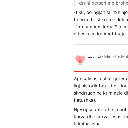
druni perseri me broho
-tiku, po ngjan si inxhinj
tmerroi te shkreten Jele
-"po ju cbeni ketu ?! a n
e keni nen kembet tuaja… 
..... ......
@InkuizitoriMo
Apokalispsi eshte tjeter 
ligj historik fatal, i ci
shndrruan ne kriminele d
fletushka).
Njesoj si prita dhe ja ar
kurva dhe kurvarlesha, t
kriminalesha.