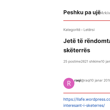
Peshku pa ujë
Arki
Kategoritë
›
Letërsi
Jetë të rëndomta
skëterrës
25 postime
2621 shikime
10 ja
raqi
@raqi
10 janar 201
https://llafe.wordpress.
interesant-i-sketerres/