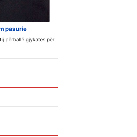
im pasurie
ij përballë gjykatës për