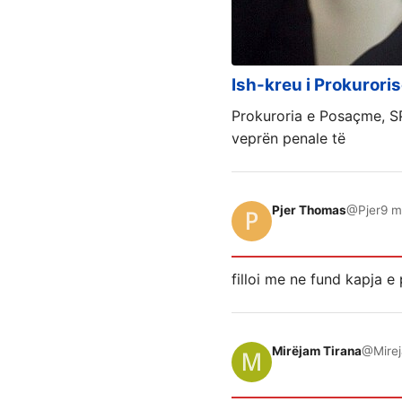
Ish-kreu i Prokurori
Prokuroria e Posaçme, SP
veprën penale të
Pjer Thomas
@Pjer
9 m
filloi me ne fund kapja 
Mirëjam Tirana
@Mirej