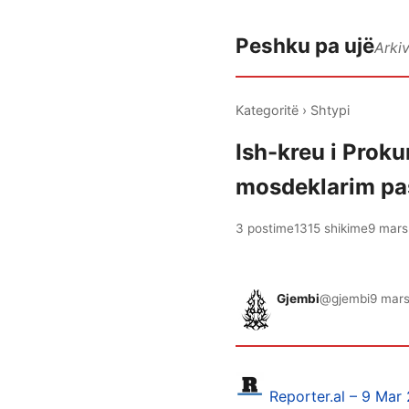
Peshku pa ujë
Arki
Kategoritë
›
Shtypi
Ish-kreu i Proku
mosdeklarim pa
3 postime
1315 shikime
9 mars
Gjembi
@gjembi
9 mars
Reporter.al – 9 Mar