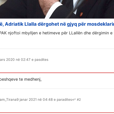
së, Adriatik Llalla dërgohet në gjyq për mosdeklar
AK njoftoi mbylljen e hetimeve për LLallën dhe dërgimin e t
ars 2020 në 02:47 e pasdites
e peshqeve te medhenj,
am_Tirana
9 janar 2021 në 04:48 e paradites
↩ #2