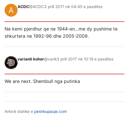
ACDC
@ACDC
3 prill 2017 në 04:45 e pasdites
Ne kemi pjerdhur qe ne 1944-en…me dy pushime te
shkurtera ne 1992-96 dhe 2005-2009.
varianti kohor
@varik
3 prill 2017 në 10:19 e pasdites
We are next. Shembull nga putinka
Arkivë statike e
peshkupauje.com