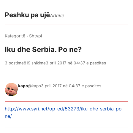
Peshku pa ujë
Arkivë
Kategoritë
›
Shtypi
Iku dhe Serbia. Po ne?
3 postime
819 shikime
3 prill 2017 në 04:37 e pasdites
kapo
@kapo
3 prill 2017 në 04:37 e pasdites
http://www.syri.net/op-ed/53273/iku-dhe-serbia-po-
ne/