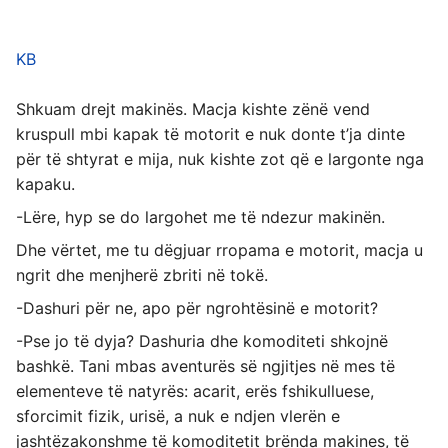
KB
Shkuam drejt makinës. Macja kishte zënë vend
kruspull mbi kapak të motorit e nuk donte t’ja dinte
për të shtyrat e mija, nuk kishte zot që e largonte nga
kapaku.
-Lëre, hyp se do largohet me të ndezur makinën.
Dhe vërtet, me tu dëgjuar rropama e motorit, macja u
ngrit dhe menjherë zbriti në tokë.
-Dashuri për ne, apo për ngrohtësinë e motorit?
-Pse jo të dyja? Dashuria dhe komoditeti shkojnë
bashkë. Tani mbas aventurës së ngjitjes në mes të
elementeve të natyrës: acarit, erës fshikulluese,
sforcimit fizik, urisë, a nuk e ndjen vlerën e
jashtëzakonshme të komoditetit brënda makines, të