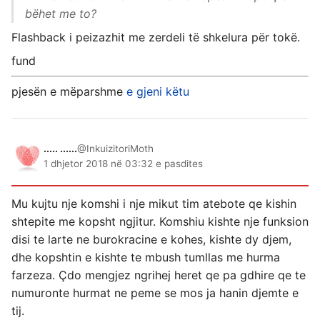
bëhet me to?
Flashback i peizazhit me zerdeli të shkelura për tokë.
fund
pjesën e mëparshme
e gjeni këtu
..... ......
@InkuizitoriMoth
1 dhjetor 2018 në 03:32 e pasdites
Mu kujtu nje komshi i nje mikut tim atebote qe kishin
shtepite me kopsht ngjitur. Komshiu kishte nje funksion
disi te larte ne burokracine e kohes, kishte dy djem,
dhe kopshtin e kishte te mbush tumllas me hurma
farzeza. Çdo mengjez ngrihej heret qe pa gdhire qe te
numuronte hurmat ne peme se mos ja hanin djemte e
tij.