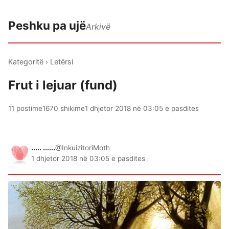
Peshku pa ujë
Arkivë
Kategoritë
›
Letërsi
Frut i lejuar (fund)
11 postime
1670 shikime
1 dhjetor 2018 në 03:05 e pasdites
..... ......
@InkuizitoriMoth
1 dhjetor 2018 në 03:05 e pasdites