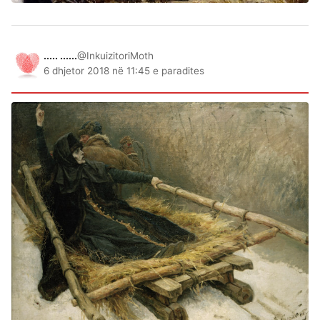
..... ......
@InkuizitoriMoth
6 dhjetor 2018 në 11:45 e paradites