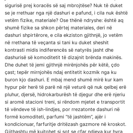
sigurisë prej koracës së saj mbrojtëse? Nuk të duket
se je rrethuar nga një dashuri e pafund, i cila nuk është
vetëm fizike, materiale? Ose thënë ndryshe: është aq
shumë fizike sa shkon përtej materiales, deri në
dashuri shpirtërore, e cila ekziston gjithnjë, jo vetëm
në rrethana të veçanta si tani ku duket sheshit
kontrasti midis indiferencës së natyrës jasht dhe
dashurisë së komoditetit të dizajnit brënda makinës.
Dhe duhet të jemi gjithnjë mirënjohës për këtë, çdo
çast; tepër mirnjohës ndaj entitetit kozmik nga ku
buron kjo dashuri. E mbaj mend shumë mirë kur kam
hypur për herë të parë në një veturë që nuk qelbej erë
pluhur, djersë, hidrokarburësh të djegur dhe erë njeriu
si aromë stacioni treni, si rëndom mjetet e transportit
të vëndeve të ish-lindjes, por rrezatonte dashuri në
formë komoditeti, parfumi “të jashtëm”, ajër i
kondicionuar, farfuritje dritëzash gazmore në kroskot.
Gjithashtu më kujtohet si sot se çfar ndjeva kur hyra