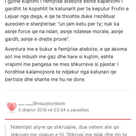
I gjithe kuptimi i femijrise atebote eshte kaperximi i
gardhit te kopshtit te katunarit per te keputur Frutin e
Lejuar nga dega, e qe te thoshte duke rrezëlluar
aureolen e shenjterise: “un jam ketu per ty; nuk ka
asnje force qe na ndan, asnje ndalese morale, asnje
gardh, asnje e drejte prone”.
Aventura me e bukur e femijrise atebote, e qe akoma
sot me mbush me gaz dhe hare si kujtim, eshte
vrapimi me pengesa ne mes shkurreve si pjestar i
hordhise kalamojnore te ndjekur nga katunari qe
bertiste dhe shante me hu ne dore.
..... ......
@InkuizitoriMoth
5 dhjetor 2018 në 03:34 e paradites
Ndermjet atyre qe shkruajne, dua vetem ate qe
shkruan me gjakun e tij. Shkruaj me gjak dhe do te