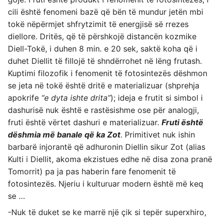
cili është fenomeni bazë që bën të mundur jetën mbi
tokë nëpërmjet shfrytzimit të energjisë së rrezes
diellore. Dritës, që të përshkojë distancën kozmike
Diell-Tokë, i duhen 8 min. e 20 sek, saktë koha që i
duhet Diellit të fillojë të shndërrohet në lëng frutash.
Kuptimi filozofik i fenomenit të fotosintezës dëshmon
se jeta në tokë është dritë e materializuar (shprehja
apokrife
“e dyta ishte drita”
); ideja e frutit si simbol i
dashurisë nuk është e rastësishme ose për analogji,
fruti është vërtet dashuri e materializuar.
Fruti është
dëshmia më banale që ka Zot
. Primitivet nuk ishin
barbarë injorantë që adhuronin Diellin sikur Zot (alias
Kulti i Diellit, akoma ekzistues edhe në disa zona pranë
Tomorrit) pa ja pas haberin fare fenomenit të
fotosintezës. Njeriu i kulturuar modern është më keq
se …
-Nuk të duket se ke marrë një çik si tepër superxhiro,