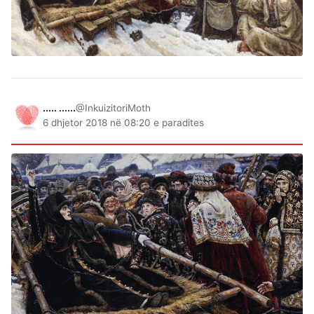
..... ......
@InkuizitoriMoth
6 dhjetor 2018 në 08:20 e paradites