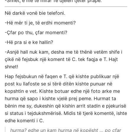
-Shnet, e me të mira! Të djelën tjetër prapë.
Në darkë vonë bie telefoni.
-Hë mër ti je, të erdhi momenti?
-Çfar po thu, çfar momenti?
-Hë pra si e ke hallin?
-Asnjë hall nuk kam, desha me të thënë vetëm shife i
çikë në fejsbuk një koment të C. tek faqja e T. Hajt
shnet!
Hap fejsbukun në faqen e T. që kishte publikuar një
post ku llafoste se si tërë ditën kishte punuar në
kopshtin e vet. Kishte botuar edhe një foto arke me
hurma që sapo i kishte vjelë prej peme. Hurmat ta
bënin me sy, dukeshin që kishin arrit stadin e pjekurisë
si status i tejdukshmërisë. Midis të tjerë komentë, ishte
edhe komenti i C.
hurma? edhe un kam hurma në kopësht … po çfar