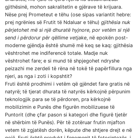
gjithësinë, mohon sakralitetin e gjërave të krijuara.
Nëse prej Prometeut e tëhu (ose sipas variantit hebre:
prej ngrënies së Frutit të Ndaluar e tëhu)
gjithësia nuk
përjetohet më si një dhuratë hyjnore, por vetëm si një
send i përdorur për qëllime vetjake
, në epokën post-
moderne gjëndja është shumë më keq se kaq: gjithësia
vështrohet me indiferencë totale. Madje nuk
vështrohet fare; e si mund të shpjegohet ndryshe
peizazhi me zerdeli të rëna në tokë të papërfillura nga
njeri, as nga i zoti i kopshtit?
Fruti është prodhimi i vetëm që gjëndet fare gratis në
natyrë; të tjerat dhurata të natyrës kërkojnë përpunim
teknologjik para se të përdoren, pra kërkojnë
mobilizimin e Punës dhe figurën mobilizuese të
Puntorit (dhe çfar pason si kategori dhe figurë tjetër
në shërbim të Punës). Për të zotëruar frutin mjafton
vetem të zgjatësh dorën, këpute dhe shtjere drejt e në
gojë. Fruti është produkt i fenomenit të fotosintezës, i