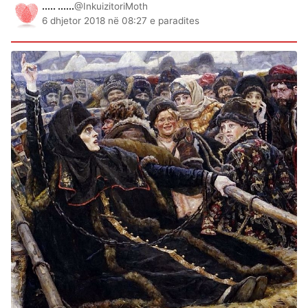
..... ......
@InkuizitoriMoth
6 dhjetor 2018 në 08:27 e paradites