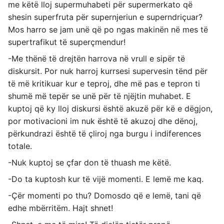
me këtë lloj supermuhabeti për supermerkato që
shesin superfruta për supernjeriun e superndriçuar?
Mos harro se jam unë që po ngas makinën në mes të
supertrafikut të superçmendur!
-Me thënë të drejtën harrova në vrull e sipër të
diskursit. Por nuk harroj kurrsesi supervesin tënd për
të më kritikuar kur e teproj, dhe më pas e tepron ti
shumë më tepër se unë për të njëjtin muhabet. E
kuptoj që ky lloj diskursi është akuzë për kë e dëgjon,
por motivacioni im nuk është të akuzoj dhe dënoj,
përkundrazi është të çliroj nga burgu i indiferences
totale.
-Nuk kuptoj se çfar don të thuash me këtë.
-Do ta kuptosh kur të vijë momenti. E lemë me kaq.
-Çër momenti po thu? Domosdo që e lemë, tani që
edhe mbërritëm. Hajt shnet!