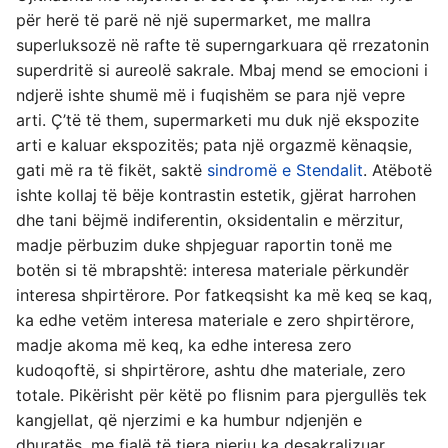
për herë të parë në një supermarket, me mallra
superluksozë në rafte të superngarkuara që rrezatonin
superdritë si aureolë sakrale. Mbaj mend se emocioni i
ndjerë ishte shumë më i fuqishëm se para një vepre
arti. Ç’të të them, supermarketi mu duk një ekspozite
arti e kaluar ekspozitës; pata një orgazmë kënaqsie,
gati më ra të fikët, saktë
sindromë e Stendalit
. Atëbotë
ishte kollaj të bëje kontrastin estetik, gjërat harrohen
dhe tani bëjmë indiferentin, oksidentalin e mërzitur,
madje përbuzim duke shpjeguar raportin tonë me
botën si të mbrapshtë: interesa materiale përkundër
interesa shpirtërore. Por fatkeqsisht ka më keq se kaq,
ka edhe vetëm interesa materiale e zero shpirtërore,
madje akoma më keq, ka edhe interesa zero
kudoqoftë, si shpirtërore, ashtu dhe materiale, zero
totale. Pikërisht për këtë po flisnim para pjergullës tek
kangjellat, që njerzimi e ka humbur ndjenjën e
dhuratës, me fjalë të tjera njeriu ka desakralizuar