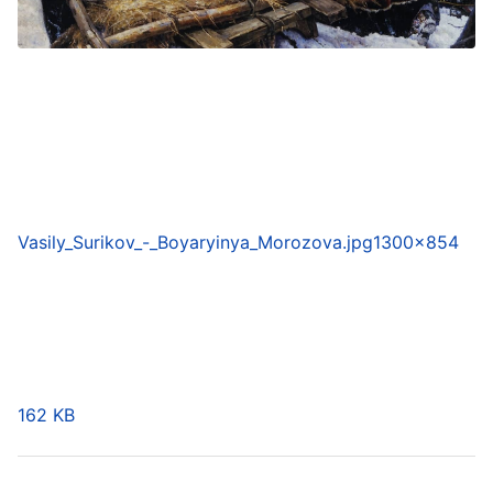
Vasily_Surikov_-_Boyaryinya_Morozova.jpg
1300×854
162 KB