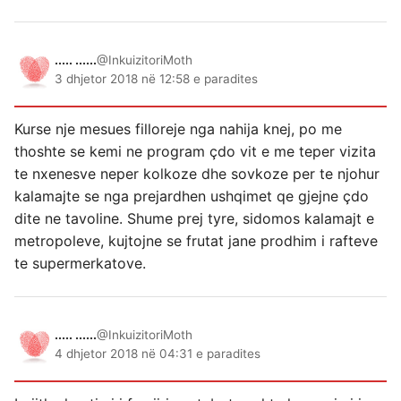
..... ......
@InkuizitoriMoth
3 dhjetor 2018 në 12:58 e paradites
Kurse nje mesues filloreje nga nahija knej, po me
thoshte se kemi ne program çdo vit e me teper vizita
te nxenesve neper kolkoze dhe sovkoze per te njohur
kalamajte se nga prejardhen ushqimet qe gjejne çdo
dite ne tavoline. Shume prej tyre, sidomos kalamajt e
metropoleve, kujtojne se frutat jane prodhim i rafteve
te supermerkatove.
..... ......
@InkuizitoriMoth
4 dhjetor 2018 në 04:31 e paradites