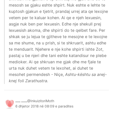
mesosh se gjaku eshte shpirt. Nuk eshte e lehte te
kuptosh gjakun e tjetrit, prandaj urrej ata qe lexojne
vetem per te kaluar kohen. Ai qe e njeh lexuesin,
asgje nuk ben per lexuesin. Edhe nje shekull prej
lexuesish akoma, dhe shpirti do te qelbet fare. Per
shkak se ju lejua te gjitheve te mesojne e te lexojne
sa me shume, na u prish, si te shkruarit, ashtu edhe
te menduarit. Njehere e nje kohe shpirti ishte Zot,
pastaj u be njeri dhe tani eshte katandisur ne plebe
medioker. Ai qe shkruan me gjak dhe me fjale te
urta nuk duhet vetem te lexohet, ai duhet te
mesohet permendesh - Niçe,
Ashtu-kështu sa anej-
knej foli Zarathustra.
..... ......
@InkuizitoriMoth
6 dhjetor 2018 në 08:09 e paradites