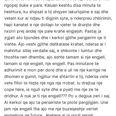
ngopej duke e pare. Kaluan keshtu disa minuta te
heshtura, ku shqisat e tij shqyen lakuriqsine e saj dhe
vetem kur ai ndjeu ti digjnin syte, e nderpreu zhbirimin,
hapi kanatet e nje dollapi te vjeter te drunjte dhe
nxorri prej andej nje pale krahe engjejsh. Pastaj ja
zgjati ato bjondes dhe i kerkoi gjithe pergjerim qe ti
vishte. Ajo veshi gjithe delikatese krahet, ndersa ai i
mahnitur sillej verdalle saj, e shikonte i lumtur dhe
thoshte nen dhembe, ajo eshte tamam si nje engjell,
tamam si nje engjell, nje engjell. Pas minutave te
adhurimit e mori per dore dhe e uli ne nje karrige ne
dhomen e gumit, ngjitur me shtartin e tij, ndersa vete
vete filloi te hiqte nje nga nje rrobat. Iu drejtua nje
cope here, ia nguli syte dhe e pyeti me nje ze te
dridhur. A nuk je ti nje engjell??? Po u degjua zeri i saj.
Ai kerkoi qe ajo ta perseriste te plote pergjigjen. Une
jam nje engjell tha ajo me nje buzeqeshje vertet
engjellore ne fytyre,. Atehere ai ja nguli serish