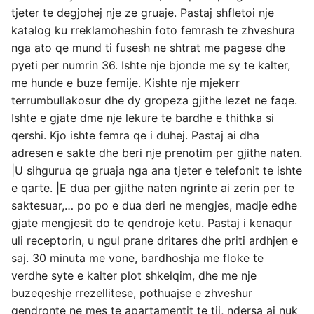
tjeter te degjohej nje ze gruaje. Pastaj shfletoi nje
katalog ku rreklamoheshin foto femrash te zhveshura
nga ato qe mund ti fusesh ne shtrat me pagese dhe
pyeti per numrin 36. Ishte nje bjonde me sy te kalter,
me hunde e buze femije. Kishte nje mjekerr
terrumbullakosur dhe dy gropeza gjithe lezet ne faqe.
Ishte e gjate dme nje lekure te bardhe e thithka si
qershi. Kjo ishte femra qe i duhej. Pastaj ai dha
adresen e sakte dhe beri nje prenotim per gjithe naten.
|U sihgurua qe gruaja nga ana tjeter e telefonit te ishte
e qarte. |E dua per gjithe naten ngrinte ai zerin per te
saktesuar,… po po e dua deri ne mengjes, madje edhe
gjate mengjesit do te qendroje ketu. Pastaj i kenaqur
uli receptorin, u ngul prane dritares dhe priti ardhjen e
saj. 30 minuta me vone, bardhoshja me floke te
verdhe syte e kalter plot shkelqim, dhe me nje
buzeqeshje rrezellitese, pothuajse e zhveshur
qendronte ne mes te apartamentit te tij, ndersa ai nuk