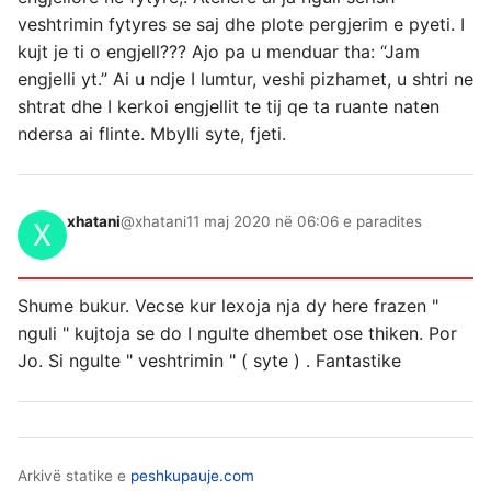
veshtrimin fytyres se saj dhe plote pergjerim e pyeti. I
kujt je ti o engjell??? Ajo pa u menduar tha: “Jam
engjelli yt.” Ai u ndje I lumtur, veshi pizhamet, u shtri ne
shtrat dhe I kerkoi engjellit te tij qe ta ruante naten
ndersa ai flinte. Mbylli syte, fjeti.
xhatani
@xhatani
11 maj 2020 në 06:06 e paradites
Shume bukur. Vecse kur lexoja nja dy here frazen "
nguli " kujtoja se do I ngulte dhembet ose thiken. Por
Jo. Si ngulte " veshtrimin " ( syte ) . Fantastike
Arkivë statike e
peshkupauje.com