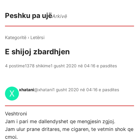
Peshku pa ujë
Arkivë
Kategoritë
›
Letërsi
E shijoj zbardhjen
4 postime
1378 shikime
1 gusht 2020 në 04:16 e pasdites
xhatani
@xhatani
1 gusht 2020 në 04:16 e pasdites
Veshtroni
Jam i pari me dallendyshet qe mengjesin zgjoj.
Jam ulur prane dritares, me cigaren, te vetmin shok qe
cmoj.