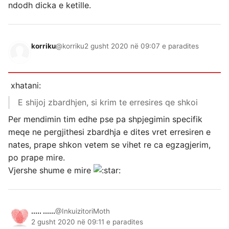
ndodh dicka e ketille.
korriku
@korriku
2 gusht 2020 në 09:07 e paradites
xhatani:
E shijoj zbardhjen, si krim te erresires qe shkoi
Per mendimin tim edhe pse pa shpjegimin specifik
meqe ne pergjithesi zbardhja e dites vret erresiren e
nates, prape shkon vetem se vihet re ca egzagjerim,
po prape mire.
Vjershe shume e mire
..... ......
@InkuizitoriMoth
2 gusht 2020 në 09:11 e paradites