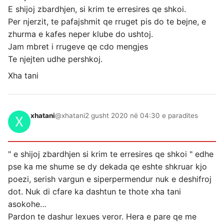
E shijoj zbardhjen, si krim te erresires qe shkoi.
Per njerzit, te pafajshmit qe rruget pis do te bejne, e
zhurma e kafes neper klube do ushtoj.
Jam mbret i rrugeve qe cdo mengjes
Te njejten udhe pershkoj.
Xha tani
xhatani
@xhatani
2 gusht 2020 në 04:30 e paradites
" e shijoj zbardhjen si krim te erresires qe shkoi " edhe
pse ka me shume se dy dekada qe eshte shkruar kjo
poezi, serish vargun e siperpermendur nuk e deshifroj
dot. Nuk di cfare ka dashtun te thote xha tani
asokohe…
Pardon te dashur lexues veror. Hera e pare qe me